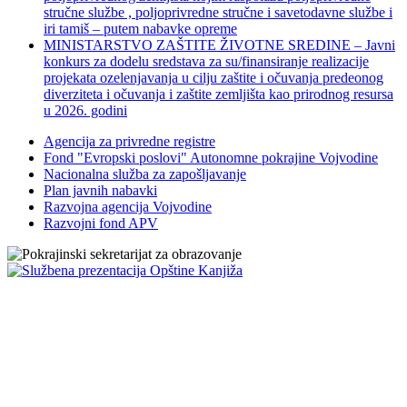
stručne službe , poljoprivredne stručne i savetodavne službe i
iri tamiš ‒ putem nabavke opreme
MINISTARSTVO ZAŠTITE ŽIVOTNE SREDINE – Javni
konkurs za dodelu sredstava za su/finansiranje realizacije
projekata ozelenjavanja u cilju zaštite i očuvanja predeonog
diverziteta i očuvanja i zaštite zemljišta kao prirodnog resursa
u 2026. godini
Agencija za privredne registre
Fond "Evropski poslovi" Autonomne pokrajine Vojvodine
Nacionalna služba za zapošljavanje
Plan javnih nabavki
Razvojna agencija Vojvodine
Razvojni fond APV