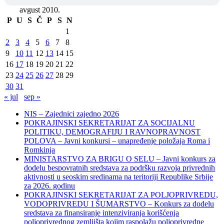
avgust 2010.
P
U
S
Č
P
S
N
1
2
3
4
5
6
7
8
9
10
11
12
13
14
15
16
17
18
19
20
21
22
23
24
25
26
27
28
29
30
31
« jul
sep »
NIS – Zajednici zajedno 2026
POKRAJINSKI SEKRETARIJAT ZA SOCIJALNU
POLITIKU, DEMOGRAFIJU I RAVNOPRAVNOST
POLOVA – Javni konkursi – unapređenje položaja Roma i
Romkinja
MINISTARSTVO ZA BRIGU O SELU – Javni konkurs za
dodelu bespovratnih sredstava za podršku razvoja privrednih
aktivnosti u seoskim sredinama na teritoriji Republike Srbije
za 2026. godinu
POKRAJINSKI SEKRETARIJAT ZA POLJOPRIVREDU,
VODOPRIVREDU I ŠUMARSTVO – Konkurs za dodelu
sredstava za finansiranje intenziviranja korišćenja
poljoprivrednog zemljišta kojim raspolažu poljoprivredne