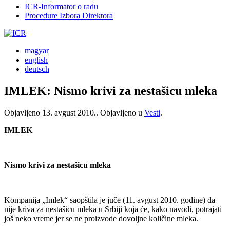
ICR-Informator o radu
Procedure Izbora Direktora
magyar
english
deutsch
IMLEK: Nismo krivi za nestašicu mleka
Objavljeno
13. avgust 2010.
. Objavljeno u
Vesti
.
IMLEK
Nismo krivi za nestašicu mleka
Kompanija „Imlek“ saopštila je juče (11. avgust 2010. godine) da
nije kriva za nestašicu mleka u Srbiji koja će, kako navodi, potrajati
još neko vreme jer se ne proizvode dovoljne količine mleka.