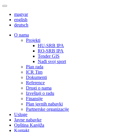
magyar
english
deutsch
О nama
Projekti
HU-SRB IPA
RO-SRB IPA
Tender GIS
Nađi svoj sport
Plan rada
ICR Tim
Dokumenti
Reference
Drugi o nama
Izveštaji o radu
Finansije
Plan javnih nabavki
Partnerske organizacije
Usluge
Javne nabavke
Opština Kanjiža
Kontakt