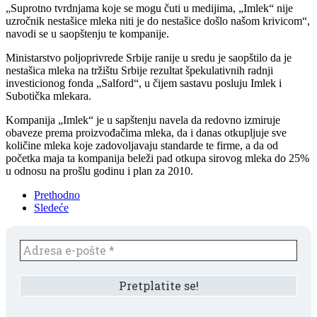
„Suprotno tvrdnjama koje se mogu čuti u medijima, „Imlek“ nije
uzročnik nestašice mleka niti je do nestašice došlo našom krivicom“,
navodi se u saopštenju te kompanije.
Ministarstvo poljoprivrede Srbije ranije u sredu je saopštilo da je
nestašica mleka na tržištu Srbije rezultat špekulativnih radnji
investicionog fonda „Salford“, u čijem sastavu posluju Imlek i
Subotička mlekara.
Kompanija „Imlek“ je u sapštenju navela da redovno izmiruje
obaveze prema proizvođačima mleka, da i danas otkupljuje sve
količine mleka koje zadovoljavaju standarde te firme, a da od
početka maja ta kompanija beleži pad otkupa sirovog mleka do 25%
u odnosu na prošlu godinu i plan za 2010.
Prethodno
Sledeće