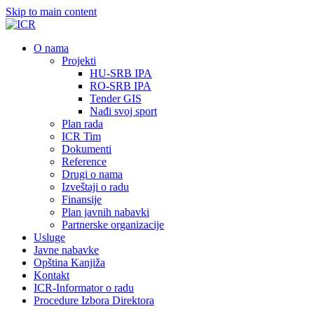
Skip to main content
О nama
Projekti
HU-SRB IPA
RO-SRB IPA
Tender GIS
Nađi svoj sport
Plan rada
ICR Tim
Dokumenti
Reference
Drugi o nama
Izveštaji o radu
Finansije
Plan javnih nabavki
Partnerske organizacije
Usluge
Javne nabavke
Opština Kanjiža
Kontakt
ICR-Informator o radu
Procedure Izbora Direktora