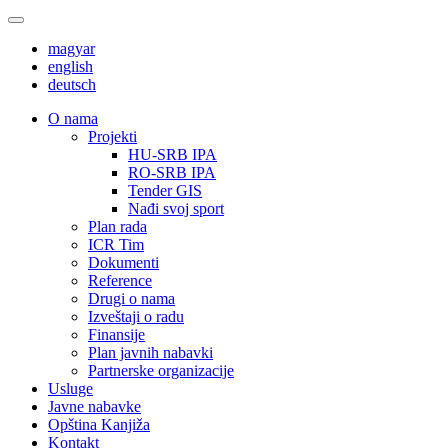
magyar
english
deutsch
О nama
Projekti
HU-SRB IPA
RO-SRB IPA
Tender GIS
Nađi svoj sport
Plan rada
ICR Tim
Dokumenti
Reference
Drugi o nama
Izveštaji o radu
Finansije
Plan javnih nabavki
Partnerske organizacije
Usluge
Javne nabavke
Opština Kanjiža
Kontakt