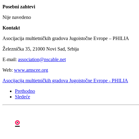
Posebni zahtevi
Nije navedeno
Kontakt
Asocijacija multietničkih gradova Jugoistočne Evrope – PHILIA
Železnička 35, 21000 Novi Sad, Srbija
E-mail:
association@nscable.net
Web:
www.amscee.org
Asocijacija multietničkih gradova Jugoistočne Evrope - PHILIA
Prethodno
Sledeće