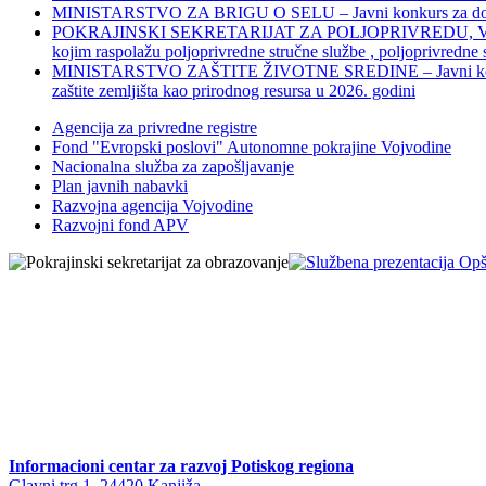
MINISTARSTVO ZA BRIGU O SELU – Javni konkurs za dodelu bes
POKRAJINSKI SEKRETARIJAT ZA POLJOPRIVREDU, VODOPRIVR
kojim raspolažu poljoprivredne stručne službe , poljoprivredne
MINISTARSTVO ZAŠTITE ŽIVOTNE SREDINE – Javni konkurs za dod
zaštite zemljišta kao prirodnog resursa u 2026. godini
Agencija za privredne registre
Fond "Evropski poslovi" Autonomne pokrajine Vojvodine
Nacionalna služba za zapošljavanje
Plan javnih nabavki
Razvojna agencija Vojvodine
Razvojni fond APV
Informacioni centar za razvoj Potiskog regiona
Glavni trg 1, 24420 Kanjiža