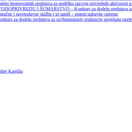
povratnih sredstava za podršku razvoja privrednih aktivnosti u seo
EDU I ŠUMARSTVO – Konkurs za dodelu sredstava za finansiran
 stručne i savetodavne službe i iri tamiš ‒ putem nabavke opreme
elu sredstava za su/finansiranje realizacije projekata ozelenjavan