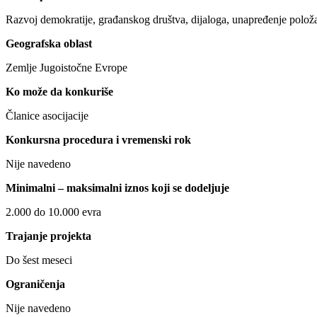
Razvoj demokratije, građanskog društva, dijaloga, unapređenje polož
Geografska oblast
Zemlje Jugoistočne Evrope
Ko može da konkuriše
Članice asocijacije
Konkursna procedura i vremenski rok
Nije navedeno
Minimalni – maksimalni iznos koji se dodeljuje
2.000 do 10.000 evra
Trajanje projekta
Do šest meseci
Ograničenja
Nije navedeno