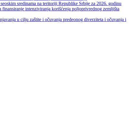
skim sredinama na teritoriji Republike Srbije za 2026. godinu
je intenziviranja korišćenja poljoprivrednog zemljišta
ja u cilju zaštite i očuvanja predeonog diverziteta i očuvanja i