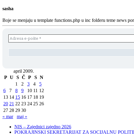
sasha
Boje se menjaju u template functions.php u inc folderu teme news p
april 2009.
P
U
S
Č
P
S
N
1
2
3
4
5
6
7
8
9
10
11
12
13
14
15
16
17
18
19
20
21
22
23
24
25
26
27
28
29
30
« mar
maj »
NIS – Zajednici zajedno 2026
POKRAJINSKI SEKRETARIJAT ZA SOCIJALNU POLITIKU, 