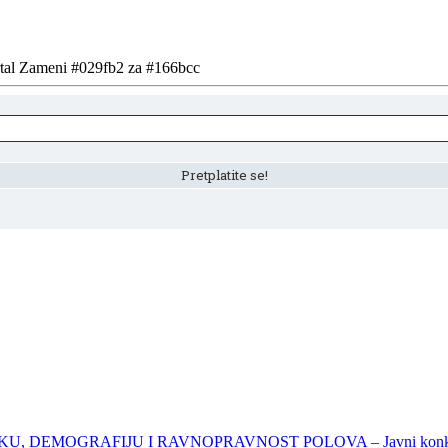
ortal Zameni #029fb2 za #166bcc
DEMOGRAFIJU I RAVNOPRAVNOST POLOVA – Javni konkursi – 