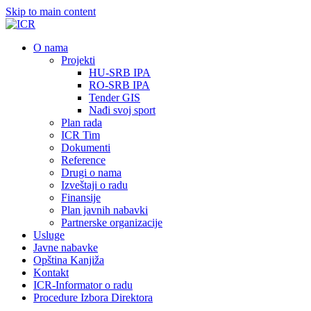
Skip to main content
О nama
Projekti
HU-SRB IPA
RO-SRB IPA
Tender GIS
Nađi svoj sport
Plan rada
ICR Tim
Dokumenti
Reference
Drugi o nama
Izveštaji o radu
Finansije
Plan javnih nabavki
Partnerske organizacije
Usluge
Javne nabavke
Opština Kanjiža
Kontakt
ICR-Informator o radu
Procedure Izbora Direktora