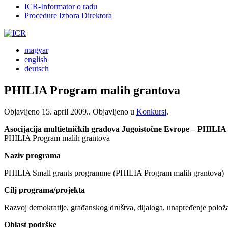
ICR-Informator o radu
Procedure Izbora Direktora
magyar
english
deutsch
PHILIA Program malih grantova
Objavljeno
15. april 2009.
. Objavljeno u
Konkursi
.
Asocijacija multietničkih gradova Jugoistočne Evrope – PHILIA
PHILIA Program malih grantova
Naziv programa
PHILIA Small grants programme (PHILIA Program malih grantova)
Cilj programa/projekta
Razvoj demokratije, građanskog društva, dijaloga, unapređenje polož
Oblast podrške