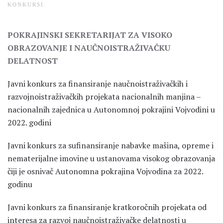
KONKURSI
.
POKRAJINSKI SEKRETARIJAT ZA VISOKO
OBRAZOVANJE I NAUČNOISTRAŽIVAČKU
DELATNOST
Javni konkurs za finansiranje naučnoistraživačkih i
razvojnoistraživačkih projekata nacionalnih manjina –
nacionalnih zajednica u Autonomnoj pokrajini Vojvodini u
2022. godini
Javni konkurs za sufinansiranje nabavke mašina, opreme i
nematerijalne imovine u ustanovama visokog obrazovanja
čiji je osnivač Autonomna pokrajina Vojvodina za 2022.
godinu
Javni konkurs za finansiranje kratkoročnih projekata od
interesa za razvoj naučnoistraživačke delatnosti u