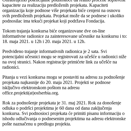
kapacitete za realizaciju predloženih projekata. Kapaciteti
organizacija koje podnose više projekata biće cenjeni na osnovu
svih predloženih projekata. Projekat može da se podnese i ukoliko
podnosilac ima tekući projekat koji podržava Fondacija.
Tokom trajanja konkursa biće organizovane dve on-line
informativne radionice za zainteresovane učesnike na konkursu i to:
18. maja 2021. u 12h i 20. maja 2021. u 12h.
Predviđeno trajanje informativnih radionica je 2 sata. Svi
potencijalni učesnici mogu se registrovati za učešće u radionici niže
na ovoj stranici. Nakon registracije primićete link za učešće na
radionici.
Pitanja u vezi konkursa mogu se postaviti na adresu za podnošenje
projekata najkasnije do 20. maja 2021. Projekti se podnose
isključivo elektronskom poštom na adresu
office.projekti(at)osfserbia.org.
Rok za podnošenje projekata je 31. maj 2021. Rok za donošenje
odluka o podršci projektima je 60 dana od dana zaključenja
konkursa. Svi podnosioci projekata će primiti pisanu informaciju o
ishodu odlučivanja o podnesenim projektima na adresu elektronske
pošte naznačenu u predlogu projekta.