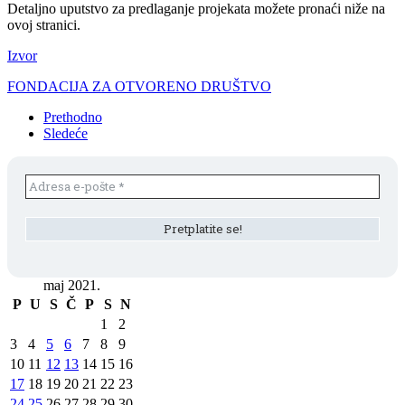
Detaljno uputstvo za predlaganje projekata možete pronaći niže na
ovoj stranici.
Izvor
FONDACIJA ZA OTVORENO DRUŠTVO
Prethodno
Sledeće
maj 2021.
P
U
S
Č
P
S
N
1
2
3
4
5
6
7
8
9
10
11
12
13
14
15
16
17
18
19
20
21
22
23
24
25
26
27
28
29
30