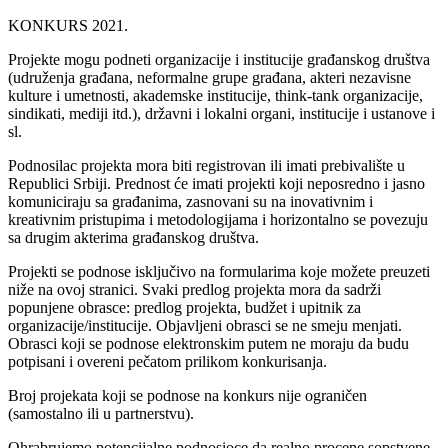
KONKURS 2021.
Projekte mogu podneti organizacije i institucije građanskog društva
(udruženja građana, neformalne grupe građana, akteri nezavisne
kulture i umetnosti, akademske institucije, think-tank organizacije,
sindikati, mediji itd.), državni i lokalni organi, institucije i ustanove i
sl.
Podnosilac projekta mora biti registrovan ili imati prebivalište u
Republici Srbiji. Prednost će imati projekti koji neposredno i jasno
komuniciraju sa građanima, zasnovani su na inovativnim i
kreativnim pristupima i metodologijama i horizontalno se povezuju
sa drugim akterima građanskog društva.
Projekti se podnose isključivo na formularima koje možete preuzeti
niže na ovoj stranici. Svaki predlog projekta mora da sadrži
popunjene obrasce: predlog projekta, budžet i upitnik za
organizacije/institucije. Objavljeni obrasci se ne smeju menjati.
Obrasci koji se podnose elektronskim putem ne moraju da budu
potpisani i overeni pečatom prilikom konkurisanja.
Broj projekata koji se podnose na konkurs nije ograničen
(samostalno ili u partnerstvu).
Ohrabrujemo potencijalne podnosioce da realno procene sopstvene