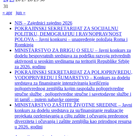
31
« apr
jun »
NIS – Zajednici zajedno 2026
POKRAJINSKI SEKRETARIJAT ZA SOCIJALNU
POLITIKU, DEMOGRAFIJU I RAVNOPRAVNOST
POLOVA – Javni konkursi – unapređenje položaja Roma i
Romkinja
MINISTARSTVO ZA BRIGU O SELU – Javni konkurs za
dodelu bespovratnih sredstava za podršku razvoja privrednih
aktivnosti u seoskim sredinama na teritoriji Republike Srbije
za 2026. godinu
POKRAJINSKI SEKRETARIJAT ZA POLJOPRIVREDU,
VODOPRIVREDU I ŠUMARSTVO – Konkurs za dodelu
sredstava za finansiranje intenziviranja korišćenja
poljoprivrednog zemljišta kojim raspolažu poljoprivredne
stručne službe , poljoprivredne stručne i savetodavne službe i
iri tamiš ‒ putem nabavke opreme
MINISTARSTVO ZAŠTITE ŽIVOTNE SREDINE – Javni
konkurs za dodelu sredstava za su/finansiranje realizacije
projekata ozelenjavanja u cilju zaštite i očuvanja predeonog
diverziteta i očuvanja i zaštite zemljišta kao prirodnog resursa
u 2026. godini