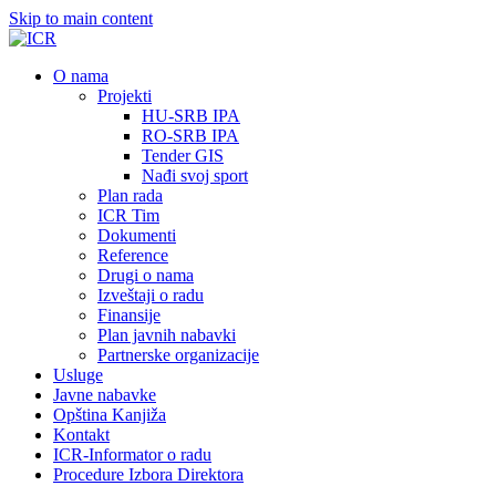
Skip to main content
О nama
Projekti
HU-SRB IPA
RO-SRB IPA
Tender GIS
Nađi svoj sport
Plan rada
ICR Tim
Dokumenti
Reference
Drugi o nama
Izveštaji o radu
Finansije
Plan javnih nabavki
Partnerske organizacije
Usluge
Javne nabavke
Opština Kanjiža
Kontakt
ICR-Informator o radu
Procedure Izbora Direktora