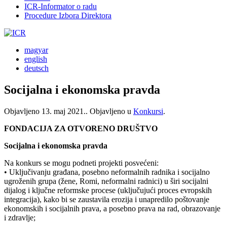
ICR-Informator o radu
Procedure Izbora Direktora
magyar
english
deutsch
Socijalna i ekonomska pravda
Objavljeno
13. maj 2021.
. Objavljeno u
Konkursi
.
FONDACIJA ZA OTVORENO DRUŠTVO
Socijalna i ekonomska pravda
Na konkurs se mogu podneti projekti posvećeni:
• Uključivanju građana, posebno neformalnih radnika i socijalno
ugroženih grupa (žene, Romi, neformalni radnici) u širi socijalni
dijalog i ključne reformske procese (uključujući proces evropskih
integracija), kako bi se zaustavila erozija i unapredilo poštovanje
ekonomskih i socijalnih prava, a posebno prava na rad, obrazovanje
i zdravlje;