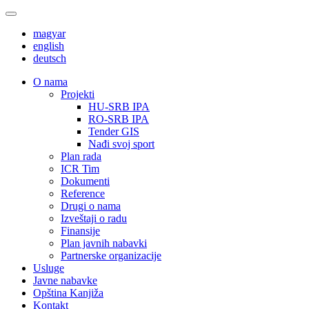
magyar
english
deutsch
О nama
Projekti
HU-SRB IPA
RO-SRB IPA
Tender GIS
Nađi svoj sport
Plan rada
ICR Tim
Dokumenti
Reference
Drugi o nama
Izveštaji o radu
Finansije
Plan javnih nabavki
Partnerske organizacije
Usluge
Javne nabavke
Opština Kanjiža
Kontakt