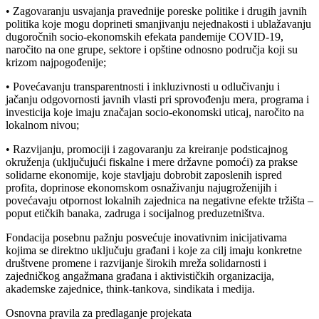
• Zagovaranju usvajanja pravednije poreske politike i drugih javnih
politika koje mogu doprineti smanjivanju nejednakosti i ublažavanju
dugoročnih socio-ekonomskih efekata pandemije COVID-19,
naročito na one grupe, sektore i opštine odnosno područja koji su
krizom najpogođenije;
• Povećavanju transparentnosti i inkluzivnosti u odlučivanju i
jačanju odgovornosti javnih vlasti pri sprovođenju mera, programa i
investicija koje imaju značajan socio-ekonomski uticaj, naročito na
lokalnom nivou;
• Razvijanju, promociji i zagovaranju za kreiranje podsticajnog
okruženja (uključujući fiskalne i mere državne pomoći) za prakse
solidarne ekonomije, koje stavljaju dobrobit zaposlenih ispred
profita, doprinose ekonomskom osnaživanju najugroženijih i
povećavaju otpornost lokalnih zajednica na negativne efekte tržišta –
poput etičkih banaka, zadruga i socijalnog preduzetništva.
Fondacija posebnu pažnju posvećuje inovativnim inicijativama
kojima se direktno uključuju građani i koje za cilj imaju konkretne
društvene promene i razvijanje širokih mreža solidarnosti i
zajedničkog angažmana građana i aktivističkih organizacija,
akademske zajednice, think-tankova, sindikata i medija.
Osnovna pravila za predlaganje projekata