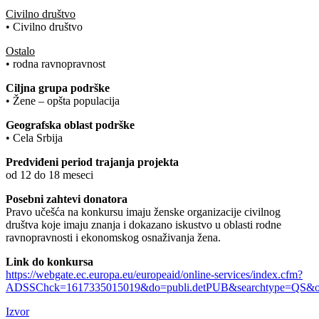
Civilno društvo
• Civilno društvo
Ostalo
• rodna ravnopravnost
Ciljna grupa podrške
• Žene – opšta populacija
Geografska oblast podrške
• Cela Srbija
Predviđeni period trajanja projekta
od 12 do 18 meseci
Posebni zahtevi donatora
Pravo učešća na konkursu imaju ženske organizacije civilnog
društva koje imaju znanja i dokazano iskustvo u oblasti rodne
ravnopravnosti i ekonomskog osnaživanja žena.
Link do konkursa
https://webgate.ec.europa.eu/europeaid/online-services/index.cfm?
ADSSChck=1617335015019&do=publi.detPUB&searchtype=QS&or
Izvor