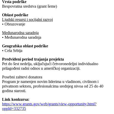
Vrsta podrške
Bespovratna sredstva (grant šeme)
Oblast podrške
Ljudski resursi i socijalni razvoj
• Obrazovanje
Međunarodna saradnja
• Međunarodna saradnja
Geografska oblast podrške
• Cela Srbija
Predviđeni period trajanja projekta
Pet do šest nedelja, uključujući četvoronedeljni individualno
prilagođeni radni odnos u američkoj organizaciji.
Posebni zahtevi donatora
Program je namenjen novim liderima u vladinom, civilnom i
privatnom sektoru, profesionalcima srednjeg nivoa od 25 do 40
godina starosti.
Link konkursa:
https://www.grants.gov/web/grants/view-opportunity.html?
oppId=332735