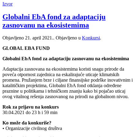
Izvor
Globalni EbA fond za adaptaciju
zasnovanu na ekosistemima
Objavljeno
21. april 2021.
. Objavljeno u
Konkursi
.
GLOBAL EBA FUND
Globalni EbA fond za adaptaciju zasnovanu na ekosistemima
Adaptacija zasnovana na ekosistemima koristi snagu prirode da
poveća otpornost zajednica na eskalirajuće uticaje klimatskih
promena. Pružanjem brze i ciljane finansijske podrške inovativnim i
katalitičkim projektima, Globalni EbA fond otklanja određene
praznine u politikama i tehničkom znanju kako bi pojačao uticaj
ovog vitalnog rešenja zasnovanog na prirodi na globalnom nivou.
Rok za prijavu na konkurs
30.04.2021 do 23 h i 59 min
Ko može da konkuriše?
• Organizacije civilnog društva