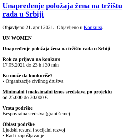
Unapređenje položaja žena na tržištu
rada u Srbiji
Objavljeno
21. april 2021.
. Objavljeno u
Konkursi
.
UN WOMEN
Unapređenje položaja žena na tržištu rada u Srbiji
Rok za prijavu na konkurs
17.05.2021 do 23 h i 30 min
Ko može da konkuriše?
• Organizacije civilnog društva
Minimalni i maksimalni iznos sredstava po projektu
od 25.000 do 30.000 €
Vrsta podrške
Bespovratna sredstva (grant šeme)
Oblast podrške
Ljudski resursi i socijalni razvoj
• Rad i zapošljavanje