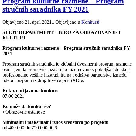
Program kulturne razmene – Program
stručnih saradnika FY 2021
Objavljeno
21. april 2021.
. Objavljeno u
Konkursi
.
STEJT DEPARTMENT – BIRO ZA OBRAZOVANJE I
KULTURU
Program kulturne razmene – Program stručnih saradnika FY
2021
Program stručnih saradnika je globalni dvosmerni program razmene
osmišljen da promoviše uzajamno razumevanje, poboljša liderske i
profesionalne veštine i izgradi trajna i održiva partnerstva između
lidera u usponu iz drugih zemalja i SAD-a.
Rok za prijavu na konkurs
07.06.2021
Ko može da konkuriše?
• Obrazovne ustanove
Minimalni i maksimalni iznos sredstava po projektu
od 400.000 do 750.000,00 $