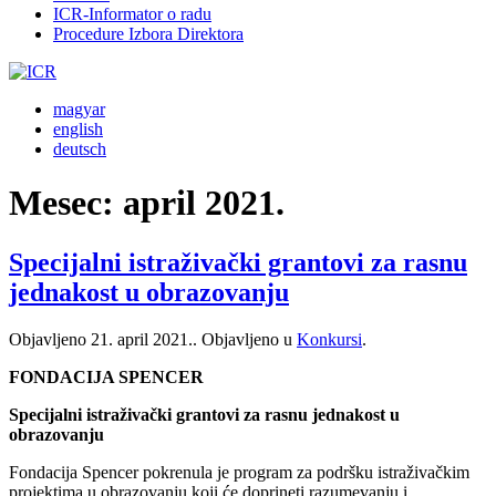
ICR-Informator o radu
Procedure Izbora Direktora
magyar
english
deutsch
Mesec:
april 2021.
Specijalni istraživački grantovi za rasnu
jednakost u obrazovanju
Objavljeno
21. april 2021.
. Objavljeno u
Konkursi
.
FONDACIJA SPENCER
Specijalni istraživački grantovi za rasnu jednakost u
obrazovanju
Fondacija Spencer pokrenula je program za podršku istraživačkim
projektima u obrazovanju koji će doprineti razumevanju i