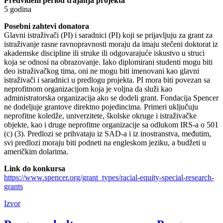
Predviđeni period trajanja projekta
5 godina
Posebni zahtevi donatora
Glavni istraživači (PI) i saradnici (PI) koji se prijavljuju za grant za
istraživanje rasne ravnopravnosti moraju da imaju stečeni doktorat iz
akademske discipline ili struke ili odgovarajuće iskustvo u struci
koja se odnosi na obrazovanje. Iako diplomirani studenti mogu biti
deo istraživačkog tima, oni ne mogu biti imenovani kao glavni
istraživači i saradnici u predlogu projekta. PI mora biti povezan sa
neprofitnom organizacijom koja je voljna da služi kao
administratorska organizacija ako se dodeli grant. Fondacija Spencer
ne dodeljuje grantove direktno pojedincima. Primeri uključuju
neprofitne koledže, univerzitete, školske okruge i istraživačke
objekte, kao i druge neprofitne organizacije sa odlukom IRS-a o 501
(c) (3). Predlozi se prihvataju iz SAD-a i iz inostranstva, međutim,
svi predlozi moraju biti podneti na engleskom jeziku, a budžeti u
američkim dolarima.
Link do konkursa
https://www.spencer.org/grant_types/racial-equity-special-research-
grants
Izvor