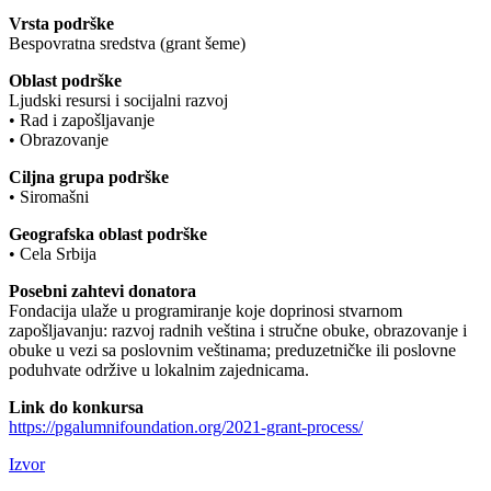
Vrsta podrške
Bespovratna sredstva (grant šeme)
Oblast podrške
Ljudski resursi i socijalni razvoj
• Rad i zapošljavanje
• Obrazovanje
Ciljna grupa podrške
• Siromašni
Geografska oblast podrške
• Cela Srbija
Posebni zahtevi donatora
Fondacija ulaže u programiranje koje doprinosi stvarnom
zapošljavanju: razvoj radnih veština i stručne obuke, obrazovanje i
obuke u vezi sa poslovnim veštinama; preduzetničke ili poslovne
poduhvate održive u lokalnim zajednicama.
Link do konkursa
https://pgalumnifoundation.org/2021-grant-process/
Izvor