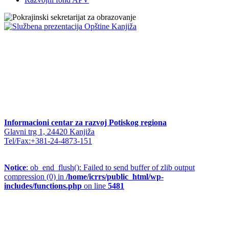
Informacioni centar za razvoj Potiskog regiona
Glavni trg 1, 24420 Kanjiža
Tel/Fax:+381-24-4873-151
Notice
: ob_end_flush(): Failed to send buffer of zlib output
compression (0) in
/home/icrrs/public_html/wp-
includes/functions.php
on line
5481