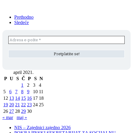
Prethodno
Sledeće
april 2021.
P
U
S
Č
P
S
N
1
2
3
4
5
6
7
8
9
10
11
12
13
14
15
16
17
18
19
20
21
22
23
24
25
26
27
28
29
30
« mar
maj »
NIS – Zajednici zajedno 2026
POKRAJINSKI SEKRETARIJAT ZA SOCIJALNU