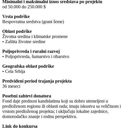
Minimalni i maksimalni iznos sredstava po projektu
od 50.000 do 250.000 $
Vrsta podrške
Bespovratna sredstva (grant šeme)
Oblast podrške
Životna sredina i klimatske promene
• Zaštita životne sredine
Poljoprivreda i ruralni razvoj
• Poljoprivreda, šumarstvo i ribarstvo
Geografska oblast podrške
• Cela Srbija
Predviđeni period trajanja projekta
36 meseci
Posebni zahtevi donatora
Fond daje prednost kandidatima koji su dobro utemeljeni u
predloženom regionu ili oblasti rada; imaju iskustva sa veličinom i
vrstom predloženog projekta; i uključuju lokalne zajednice,
domorodačko znanje i rodnu perspektivu.
Link do konkursa