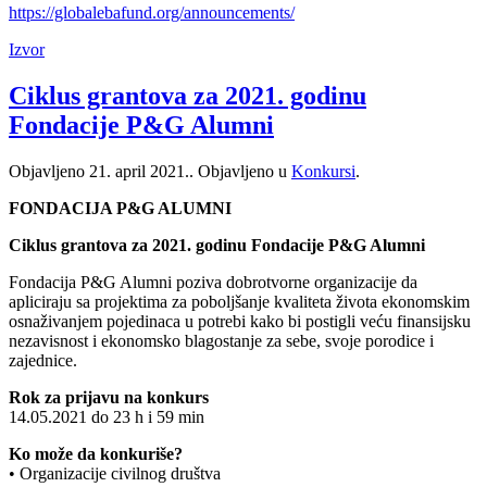
https://globalebafund.org/announcements/
Izvor
Ciklus grantova za 2021. godinu
Fondacije P&G Alumni
Objavljeno
21. april 2021.
. Objavljeno u
Konkursi
.
FONDACIJA P&G ALUMNI
Ciklus grantova za 2021. godinu Fondacije P&G Alumni
Fondacija P&G Alumni poziva dobrotvorne organizacije da
apliciraju sa projektima za poboljšanje kvaliteta života ekonomskim
osnaživanjem pojedinaca u potrebi kako bi postigli veću finansijsku
nezavisnost i ekonomsko blagostanje za sebe, svoje porodice i
zajednice.
Rok za prijavu na konkurs
14.05.2021 do 23 h i 59 min
Ko može da konkuriše?
• Organizacije civilnog društva