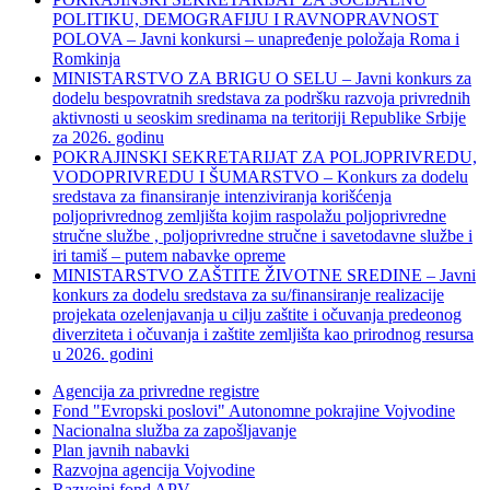
POLITIKU, DEMOGRAFIJU I RAVNOPRAVNOST
POLOVA – Javni konkursi – unapređenje položaja Roma i
Romkinja
MINISTARSTVO ZA BRIGU O SELU – Javni konkurs za
dodelu bespovratnih sredstava za podršku razvoja privrednih
aktivnosti u seoskim sredinama na teritoriji Republike Srbije
za 2026. godinu
POKRAJINSKI SEKRETARIJAT ZA POLJOPRIVREDU,
VODOPRIVREDU I ŠUMARSTVO – Konkurs za dodelu
sredstava za finansiranje intenziviranja korišćenja
poljoprivrednog zemljišta kojim raspolažu poljoprivredne
stručne službe , poljoprivredne stručne i savetodavne službe i
iri tamiš ‒ putem nabavke opreme
MINISTARSTVO ZAŠTITE ŽIVOTNE SREDINE – Javni
konkurs za dodelu sredstava za su/finansiranje realizacije
projekata ozelenjavanja u cilju zaštite i očuvanja predeonog
diverziteta i očuvanja i zaštite zemljišta kao prirodnog resursa
u 2026. godini
Agencija za privredne registre
Fond "Evropski poslovi" Autonomne pokrajine Vojvodine
Nacionalna služba za zapošljavanje
Plan javnih nabavki
Razvojna agencija Vojvodine
Razvojni fond APV