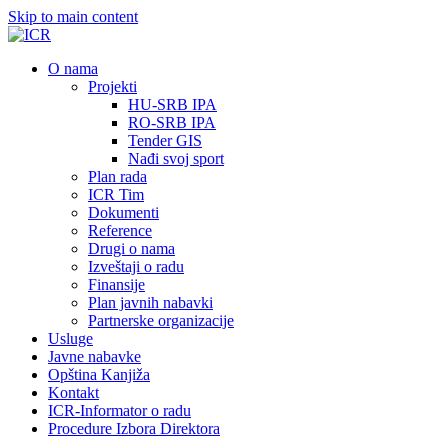
Skip to main content
О nama
Projekti
HU-SRB IPA
RO-SRB IPA
Tender GIS
Nađi svoj sport
Plan rada
ICR Tim
Dokumenti
Reference
Drugi o nama
Izveštaji o radu
Finansije
Plan javnih nabavki
Partnerske organizacije
Usluge
Javne nabavke
Opština Kanjiža
Kontakt
ICR-Informator o radu
Procedure Izbora Direktora