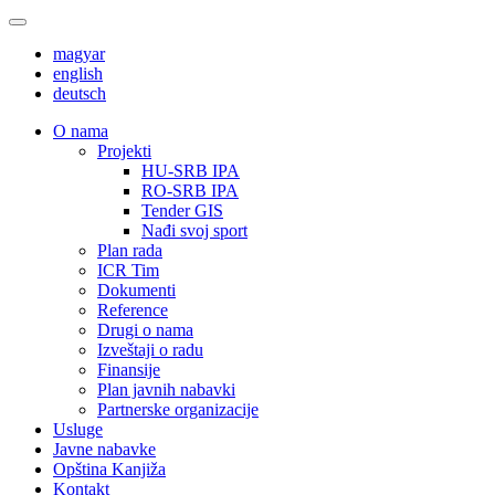
magyar
english
deutsch
О nama
Projekti
HU-SRB IPA
RO-SRB IPA
Tender GIS
Nađi svoj sport
Plan rada
ICR Tim
Dokumenti
Reference
Drugi o nama
Izveštaji o radu
Finansije
Plan javnih nabavki
Partnerske organizacije
Usluge
Javne nabavke
Opština Kanjiža
Kontakt