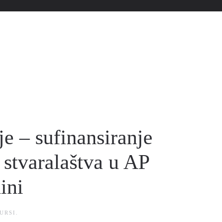
je – sufinansiranje
stvaralaštva u AP
ini
URSI
.