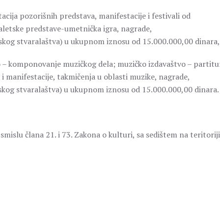
ja pozorišnih predstava, manifestacije i festivali od
aletske predstave-umetnička igra, nagrade,
kog stvaralaštva) u ukupnom iznosu od 15.000.000,00 dinara,
komponovanje muzičkog dela; muzičko izdavaštvo – partitur
 i manifestacije, takmičenja u oblasti muzike, nagrade,
kog stvaralaštva) u ukupnom iznosu od 15.000.000,00 dinara.
mislu člana 21. i 73. Zakona o kulturi, sa sedištem na teritorij