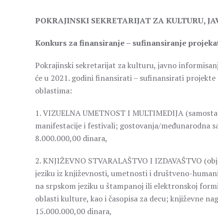
POKRAJINSKI SEKRETARIJAT ZA KULTURU, J
Konkurs za finansiranje – sufinansiranje projek
Pokrajinski sekretarijat za kulturu, javno informisan
će u 2021. godini finansirati – sufinansirati projekt
oblastima:
1. VIZUELNA UMETNOST I MULTIMEDIJA (samostalne/k
manifestacije i festivali; gostovanja/međunarodna s
8.000.000,00 dinara,
2. KNJIŽEVNO STVARALAŠTVO I IZDAVAŠTVO (objavlji
jeziku iz književnosti, umetnosti i društveno-humanis
na srpskom jeziku u štampanoj ili elektronskoj form
oblasti kulture, kao i časopisa za decu; književne na
15.000.000,00 dinara,