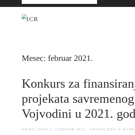
Mesec:
februar 2021.
Konkurs za finansiran
projekata savremenog 
Vojvodini u 2021. god
OBJAVLJENO
1. FEBRUAR 2021.
. OBJAVLJENO U
KONK