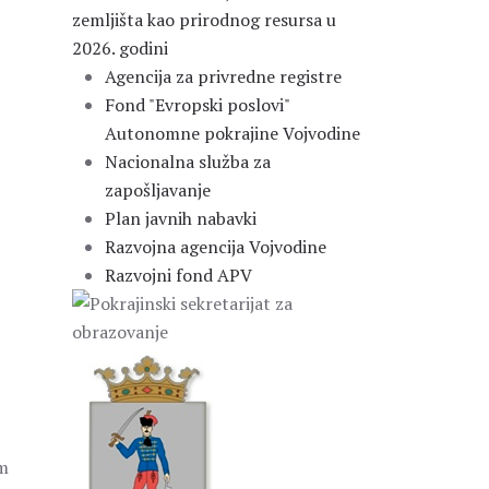
zemljišta kao prirodnog resursa u
2026. godini
Agencija za privredne registre
Fond "Evropski poslovi"
Autonomne pokrajine Vojvodine
Nacionalna služba za
zapošljavanje
Plan javnih nabavki
Razvojna agencija Vojvodine
Razvojni fond APV
im