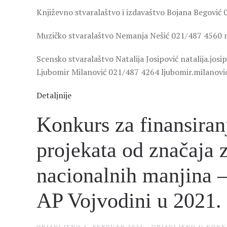
Književno stvaralaštvo i izdavaštvo Bojana Begović
Muzičko stvaralaštvo Nemanja Nešić 021/487 4560 
Scensko stvaralaštvo Natalija Josipović natalija.jos
Ljubomir Milanović 021/487 4264 ljubomir.milanovi
Detaljnije
Konkurs za finansiran
projekata od značaja 
nacionalnih manjina –
AP Vojvodini u 2021.