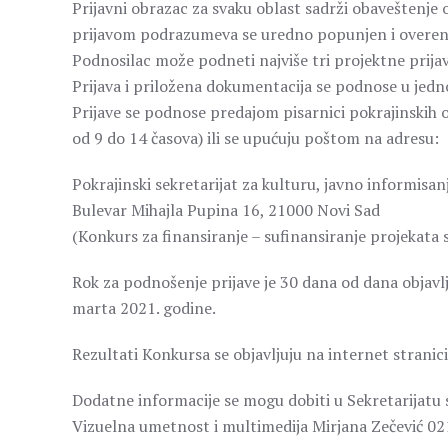
Prijavni obrazac za svaku oblast sadrži obaveštenj
prijavom podrazumeva se uredno popunjen i overen P
Podnosilac može podneti najviše tri projektne prijav
Prijava i priložena dokumentacija se podnose u jedn
Prijave se podnose predajom pisarnici pokrajinskih
od 9 do 14 časova) ili se upućuju poštom na adresu:
Pokrajinski sekretarijat za kulturu, javno informisa
Bulevar Mihajla Pupina 16, 21000 Novi Sad
(Konkurs za finansiranje – sufinansiranje projekata
Rok za podnošenje prijave je 30 dana od dana objavl
marta 2021. godine.
Rezultati Konkursa se objavljuju na internet stranic
Dodatne informacije se mogu dobiti u Sekretarijatu
Vizuelna umetnost i multimedija Mirjana Zečević 0