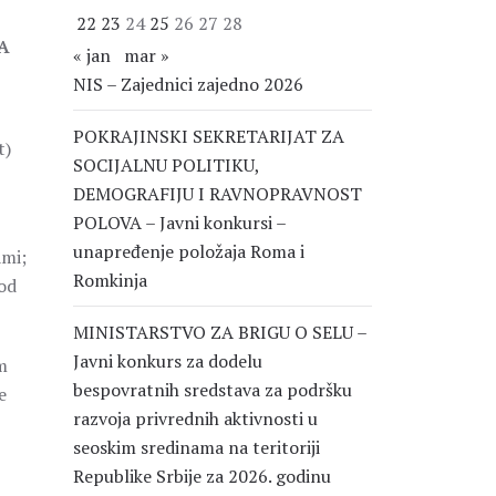
22
23
24
25
26
27
28
A
« jan
mar »
NIS – Zajednici zajedno 2026
POKRAJINSKI SEKRETARIJAT ZA
t)
SOCIJALNU POLITIKU,
DEMOGRAFIJU I RAVNOPRAVNOST
POLOVA – Javni konkursi –
unapređenje položaja Roma i
ami;
Romkinja
 od
MINISTARSTVO ZA BRIGU O SELU –
Javni konkurs za dodelu
m
bespovratnih sredstava za podršku
e
razvoja privrednih aktivnosti u
seoskim sredinama na teritoriji
Republike Srbije za 2026. godinu