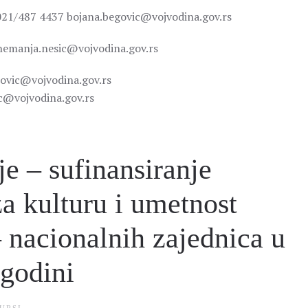
 021/487 4437 bojana.begovic@vojvodina.gov.rs
nemanja.nesic@vojvodina.gov.rs
ipovic@vojvodina.gov.rs
c@vojvodina.gov.rs
je – sufinansiranje
za kulturu i umetnost
 nacionalnih zajednica u
 godini