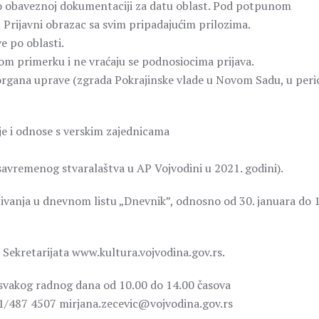
e o obaveznoj dokumentaciji za datu oblast. Pod potpunom
rijavni obrazac sa svim pripadajućim prilozima.
e po oblasti.
om primerku i ne vraćaju se podnosiocima prijava.
 organa uprave (zgrada Pokrajinske vlade u Novom Sadu, u per
nje i odnose s verskim zajednicama
 savremenog stvaralaštva u AP Vojvodini u 2021. godini).
jivanja u dnevnom listu „Dnevnik”, odnosno od 30. januara do 1
i Sekretarijata www.kultura.vojvodina.gov.rs.
 svakog radnog dana od 10.00 do 14.00 časova
21/487 4507 mirjana.zecevic@vojvodina.gov.rs