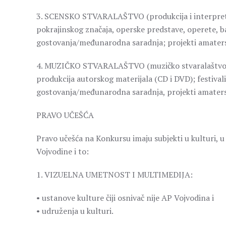
3. SCENSKO STVARALAŠTVO (produkcija i interpretaci
pokrajinskog značaja, operske predstave, operete, b
gostovanja/međunarodna saradnja; projekti amaters
4. MUZIČKO STVARALAŠTVO (muzičko stvaralaštvo – 
produkcija autorskog materijala (CD i DVD); festivali
gostovanja/međunarodna saradnja, projekti amaters
PRAVO UČEŠĆA
Pravo učešća na Konkursu imaju subjekti u kulturi, u s
Vojvodine i to:
1. VIZUELNA UMETNOST I MULTIMEDIJA:
• ustanove kulture čiji osnivač nije AP Vojvodina i
• udruženja u kulturi.