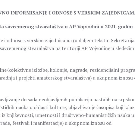
AVNO INFORMISANJE I ODNOSE S VERSKIM ZAJEDNICAM
ata savremenog stvaralaštva u AP Vojvodini u 2021. godini
je i odnose s verskim zajednicama (u daljem tekstu: Sekretarija
e savremenog stvaralaštva na teritoriji AP Vojvodine u sledećim
olektivne izložbe, kolonije, nagrade, rezidencijalni progr
aradnja i projekti amaterskog stvaralaštva) u ukupnom iznosu
vanje do sada neobjavljenih publikacija nastalih na srpsko
tičkih nauka u oblasti kulture; objavljivanje časopisa koji izlaz
i iz književnosti, umetnosti i društveno-humanističkih nauka u
grade, festivali i manifestacije) u ukupnom iznosu od