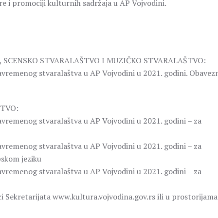
e i promociji kulturnih sadržaja u AP Vojvodini.
JA, SCENSKO STVARALAŠTVO I MUZIČKO STVARALAŠTVO:
 savremenog stvaralaštva u AP Vojvodini u 2021. godini. Obavez
ŠTVO:
 savremenog stvaralaštva u AP Vojvodini u 2021. godini – za
 savremenog stvaralaštva u AP Vojvodini u 2021. godini – za
pskom jeziku
 savremenog stvaralaštva u AP Vojvodini u 2021. godini – za
i Sekretarijata www.kultura.vojvodina.gov.rs ili u prostorijama