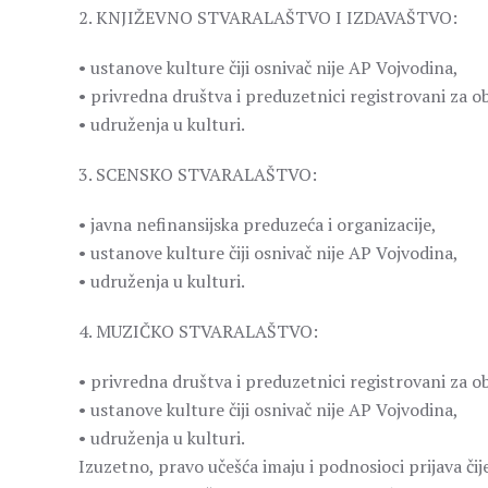
2. KNJIŽEVNO STVARALAŠTVO I IZDAVAŠTVO:
• ustanove kulture čiji osnivač nije AP Vojvodina,
• privredna društva i preduzetnici registrovani za ob
• udruženja u kulturi.
3. SCENSKO STVARALAŠTVO:
• javna nefinansijska preduzeća i organizacije,
• ustanove kulture čiji osnivač nije AP Vojvodina,
• udruženja u kulturi.
4. MUZIČKO STVARALAŠTVO:
• privredna društva i preduzetnici registrovani za ob
• ustanove kulture čiji osnivač nije AP Vojvodina,
• udruženja u kulturi.
Izuzetno, pravo učešća imaju i podnosioci prijava čij