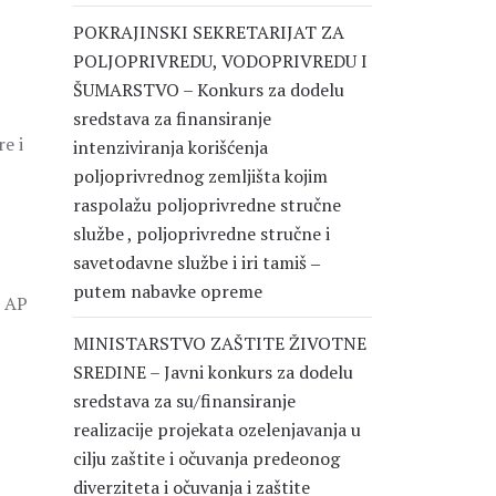
POKRAJINSKI SEKRETARIJAT ZA
POLJOPRIVREDU, VODOPRIVREDU I
ŠUMARSTVO – Konkurs za dodelu
sredstava za finansiranje
e i
intenziviranja korišćenja
poljoprivrednog zemljišta kojim
raspolažu poljoprivredne stručne
službe , poljoprivredne stručne i
savetodavne službe i iri tamiš ‒
putem nabavke opreme
i AP
MINISTARSTVO ZAŠTITE ŽIVOTNE
SREDINE – Javni konkurs za dodelu
sredstava za su/finansiranje
realizacije projekata ozelenjavanja u
cilju zaštite i očuvanja predeonog
diverziteta i očuvanja i zaštite