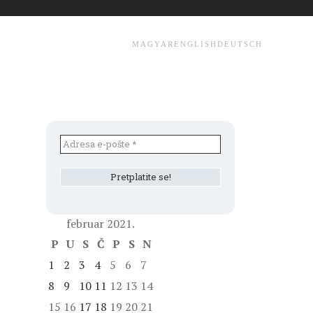
MAGYAR
ENGLISH
DEUTSCH
februar 2021.
P
U
S
Č
P
S
N
1
2
3
4
5
6
7
8
9
10
11
12
13
14
15
16
17
18
19
20
21