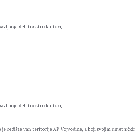
avljanje delatnosti u kulturi,
avljanje delatnosti u kulturi,
e je sedište van teritorije AP Vojvodine, a koji svojim umetničk