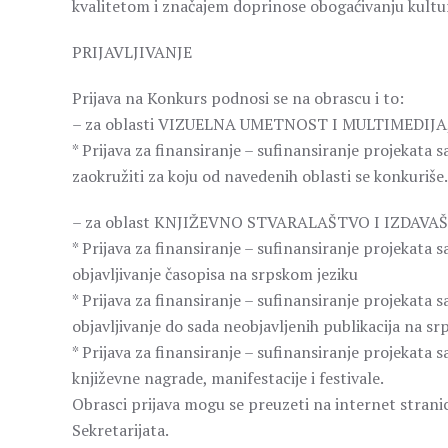
kvalitetom i značajem doprinose obogaćivanju kultur
PRIJAVLJIVANJE
Prijava na Konkurs podnosi se na obrascu i to:
– za oblasti VIZUELNA UMETNOST I MULTIMEDI
* Prijava za finansiranje – sufinansiranje projekata
zaokružiti za koju od navedenih oblasti se konkuriše.
– za oblast KNJIŽEVNO STVARALAŠTVO I IZDAVA
* Prijava za finansiranje – sufinansiranje projekata
objavljivanje časopisa na srpskom jeziku
* Prijava za finansiranje – sufinansiranje projekata
objavljivanje do sada neobjavljenih publikacija na sr
* Prijava za finansiranje – sufinansiranje projekata
književne nagrade, manifestacije i festivale.
Obrasci prijava mogu se preuzeti na internet stranic
Sekretarijata.