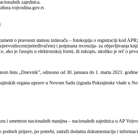
acionalnih zajednica.
ultura.vojvodina.gov.rs
;
kument o pravnom statusu izdavača – fotokopija o registraciji kod APR)
prevodiocem/priređivačem) i potpisana recenzija- za objavljivanja knji
nice, ako je časopis u elektronskoj formi, ili rukopis, ukoliko je reč o pr
vnom listu „Dnevnik”, odnosno od 30. januara do 1. marta 2021. godine
krajinskih organa uprave u Novom Sadu (zgrada Pokrajinske vlade u No
turu i umetnost nacionalnih manjina – nacionalnih zajednica u AP Vojvo
 podneli prijave, po potrebi, zatraži dodatnu dokumentaciju i informaci