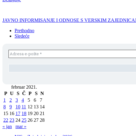
JAVNO INFORMISANJE I ODNOSE S VERSKIM ZAJEDNIC
Prethodno
Sledeće
februar 2021.
P
U
S
Č
P
S
N
1
2
3
4
5
6
7
8
9
10
11
12
13
14
15
16
17
18
19
20
21
22
23
24
25
26
27
28
« jan
mar »