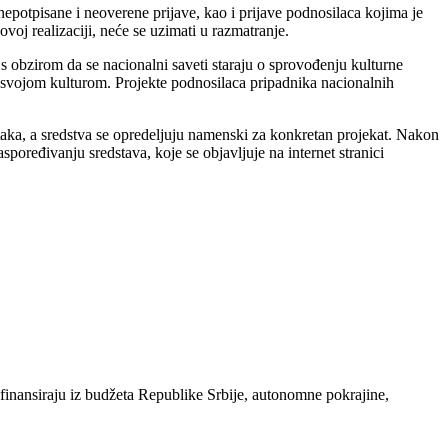
potpisane i neoverene prijave, kao i prijave podnosilaca kojima je
ovoj realizaciji, neće se uzimati u razmatranje.
, s obzirom da se nacionalni saveti staraju o sprovođenju kulturne
a svojom kulturom. Projekte podnosilaca pripadnika nacionalnih
aka, a sredstva se opredeljuju namenski za konkretan projekat. Nakon
spoređivanju sredstava, koje se objavljuje na internet stranici
ufinansiraju iz budžeta Republike Srbije, autonomne pokrajine,