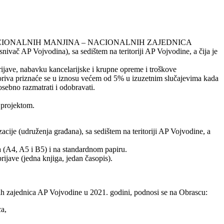
IONALNIH MANJINA – NACIONALNIH ZAJEDNICA
nivač AP Vojvodina), sa sedištem na teritoriji AP Vojvodine, a čija je
a prijave, nabavku kancelarijske i krupne opreme i troškove
 goriva priznaće se u iznosu većem od 5% u izuzetnim slučajevima kada
osebno razmatrati i odobravati.
 projektom.
acije (udruženja građana), sa sedištem na teritoriji AP Vojvodine, a
ma (A4, A5 i B5) i na standardnom papiru.
ijave (jedna knjiga, jedan časopis).
nih zajednica AP Vojvodine u 2021. godini, podnosi se na Obrascu:
ca,