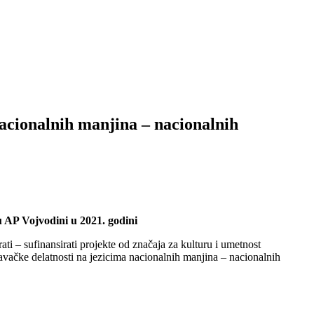
nacionalnih manjina – nacionalnih
u AP Vojvodini u 2021. godini
ati – sufinansirati projekte od značaja za kulturu i umetnost
avačke delatnosti na jezicima nacionalnih manjina – nacionalnih