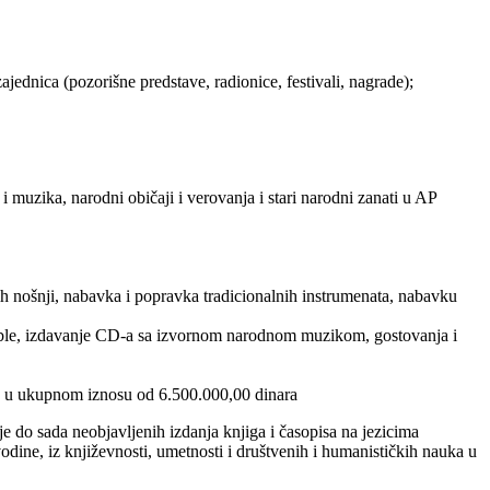
jednica (pozorišne predstave, radionice, festivali, nagrade);
 i muzika, narodni običaji i verovanja i stari narodni zanati u AP
nih nošnji, nabavka i popravka tradicionalnih instrumenata, nabavku
samble, izdavanje CD-a sa izvornom narodnom muzikom, gostovanja i
ce) u ukupnom iznosu od 6.500.000,00 dinara
nje do sada neobjavljenih izdanja knjiga i časopisa na jezicima
odine, iz književnosti, umetnosti i društvenih i humanističkih nauka u