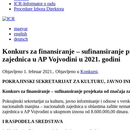
ICR-Informator o radu
Procedure Izbora Direktora
magyar
english
deutsch
Konkurs za finansiranje – sufinansiranje 
zajednica u AP Vojvodini u 2021. godini
Objavljeno
1. februar 2021.
. Objavljeno u
Konkursi
.
POKRAJINSKI SEKRETARIJAT ZA KULTURU, JAVNO I
Konkurs za finansiranje – sufinansiranje projekata od značaja z
Pokrajinski sekretarijat za kulturu, javno informisanje i odnose s vers
nacionalnih manjina – nacionalnih zajednica u oblastima zaštite nemat
zajednica u AP Vojvodini u ukupnom iznosu od 8.600.000,00 dinara.
I RASPODELA SREDSTAVA