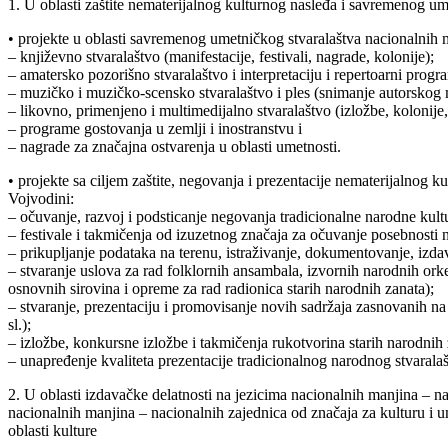
1. U oblasti zaštite nematerijalnog kulturnog nasleđa i savremenog umet
• projekte u oblasti savremenog umetničkog stvaralaštva nacionalnih 
– književno stvaralaštvo (manifestacije, festivali, nagrade, kolonije);
– amatersko pozorišno stvaralaštvo i interpretaciju i repertoarni prog
– muzičko i muzičko-scensko stvaralaštvo i ples (snimanje autorskog mat
– likovno, primenjeno i multimedijalno stvaralaštvo (izložbe, kolonije,
– programe gostovanja u zemlji i inostranstvu i
– nagrade za značajna ostvarenja u oblasti umetnosti.
• projekte sa ciljem zaštite, negovanja i prezentacije nematerijalnog k
Vojvodini:
– očuvanje, razvoj i podsticanje negovanja tradicionalne narodne kult
– festivale i takmičenja od izuzetnog značaja za očuvanje posebnosti 
– prikupljanje podataka na terenu, istraživanje, dokumentovanje, izda
– stvaranje uslova za rad folklornih ansambala, izvornih narodnih ork
osnovnih sirovina i opreme za rad radionica starih narodnih zanata);
– stvaranje, prezentaciju i promovisanje novih sadržaja zasnovanih n
sl.);
– izložbe, konkursne izložbe i takmičenja rukotvorina starih narodnih z
– unapređenje kvaliteta prezentacije tradicionalnog narodnog stvarala
2. U oblasti izdavačke delatnosti na jezicima nacionalnih manjina – nac
nacionalnih manjina – nacionalnih zajednica od značaja za kulturu i u
oblasti kulture