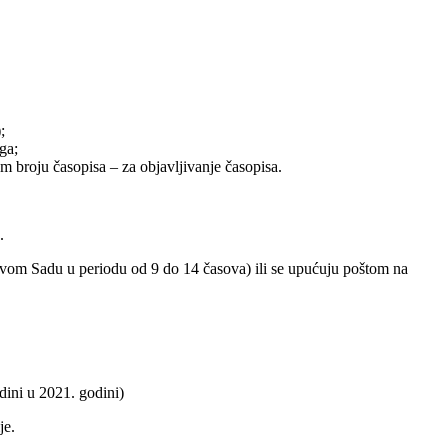
;
ga;
vom broju časopisa – za objavljivanje časopisa.
.
vom Sadu u periodu od 9 do 14 časova) ili se upućuju poštom na
dini u 2021. godini)
je.