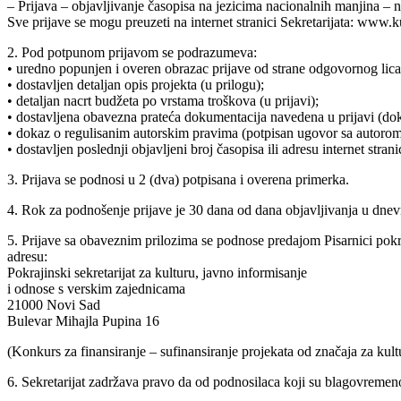
– Prijava – objavljivanje časopisa na jezicima nacionalnih manjina – n
Sve prijave se mogu preuzeti na internet stranici Sekretarijata: www.k
2. Pod potpunom prijavom se podrazumeva:
• uredno popunjen i overen obrazac prijave od strane odgovornog lica
• dostavljen detaljan opis projekta (u prilogu);
• detaljan nacrt budžeta po vrstama troškova (u prijavi);
• dostavljena obavezna prateća dokumentacija navedena u prijavi (do
• dokaz o regulisanim autorskim pravima (potpisan ugovor sa autorom/
• dostavljen poslednji objavljeni broj časopisa ili adresu internet stra
3. Prijava se podnosi u 2 (dva) potpisana i overena primerka.
4. Rok za podnošenje prijave je 30 dana od dana objavljivanja u dne
5. Prijave sa obaveznim prilozima se podnose predajom Pisarnici po
adresu:
Pokrajinski sekretarijat za kulturu, javno informisanje
i odnose s verskim zajednicama
21000 Novi Sad
Bulevar Mihajla Pupina 16
(Konkurs za finansiranje – sufinansiranje projekata od značaja za kul
6. Sekretarijat zadržava pravo da od podnosilaca koji su blagovremeno