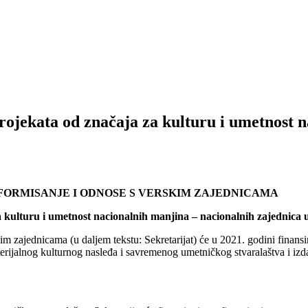
projekata od značaja za kulturu i umetnost 
NFORMISANJE I ODNOSE S VERSKIM ZAJEDNICAMA
a kulturu i umetnost nacionalnih manjina – nacionalnih zajednica 
kim zajednicama (u daljem tekstu: Sekretarijat) će u 2021. godini finansir
erijalnog kulturnog nasleđa i savremenog umetničkog stvaralaštva i izd