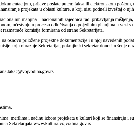
okumentacijom, prijave poslate putem faksa ili elektronskom poštom, ne
ansiranje projekata u oblasti kulture, a koji nisu podneli izveštaj o njih
 nacionalnih manjina – nacionalnih zajednica radi pribavljanja mišljenja
akonom, učestvuju u procesu odlučivanja o pojedinim pitanjima u vezi s
 razmatraće komisija formirana od strane Sekretarijata.
na osnovu priložene projektne dokumentacije i u njoj navedenih podat
isije koju obrazuje Sekretarijat, pokrajinski sekretar donosi rešenje o ra
uzana.takac@vojvodina.gov.rs
astima,
ma, merilima i načinu izbora projekata u kulturi koji se finansiraju i s
ranici Sekretarijata www.kultura.vojvodina.gov.rs