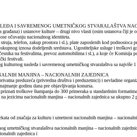
SLEĐA I SAVREMENOG UMETNIČKOG STVARALAŠTVA NAC
ađana) i ustanove kulture – drugi nivo vlasti (osim ustanova čiji je os
nose očuvanju nacionalnog identiteta.
je, struja, telefon, zakup prostora i sl.), plate zaposlenih kod podnosioc
d ukupnog iznosa dodeljenih sredstava. Ugostiteljske usluge i troškovi
česnika na festivalima, prevoz automobilima i sl.), a koje će Komisija p
ki festivali.
nog kulturnog nasleđa i savremenog umetničkog stvaralaštva sa najviše 1
ONALNIH MANJINA – NACIONALNIH ZAJEDNICA
rivatna preduzeća (privredna društva i preduzetnici) i nevladine organiz
u najmanje godinu dana pre objavljivanja konursa.
t će priznati troškove štampanja do 300 primeraka u standardnim formati
i na jezicima nacionalnih manjina – nacionalnih zajednica sa ukupno 2 pr
ojekata od značaja za kulturu i umetnost nacionalnih manjina – nacional
enog umetničkog stvaralaštva nacionalnih manjina – nacionalnih zajedni
ionalnih zajednica i