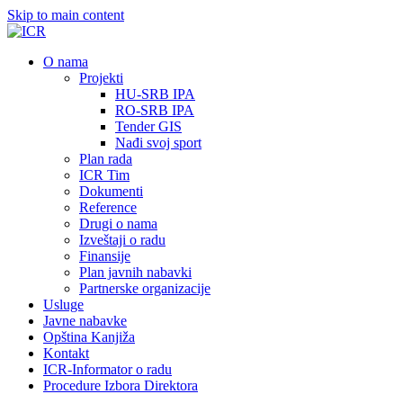
Skip to main content
О nama
Projekti
HU-SRB IPA
RO-SRB IPA
Tender GIS
Nađi svoj sport
Plan rada
ICR Tim
Dokumenti
Reference
Drugi o nama
Izveštaji o radu
Finansije
Plan javnih nabavki
Partnerske organizacije
Usluge
Javne nabavke
Opština Kanjiža
Kontakt
ICR-Informator o radu
Procedure Izbora Direktora