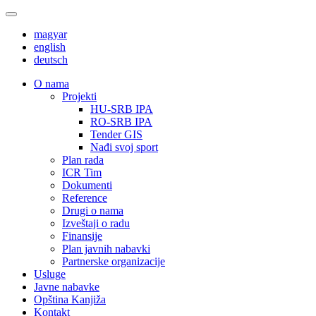
magyar
english
deutsch
О nama
Projekti
HU-SRB IPA
RO-SRB IPA
Tender GIS
Nađi svoj sport
Plan rada
ICR Tim
Dokumenti
Reference
Drugi o nama
Izveštaji o radu
Finansije
Plan javnih nabavki
Partnerske organizacije
Usluge
Javne nabavke
Opština Kanjiža
Kontakt