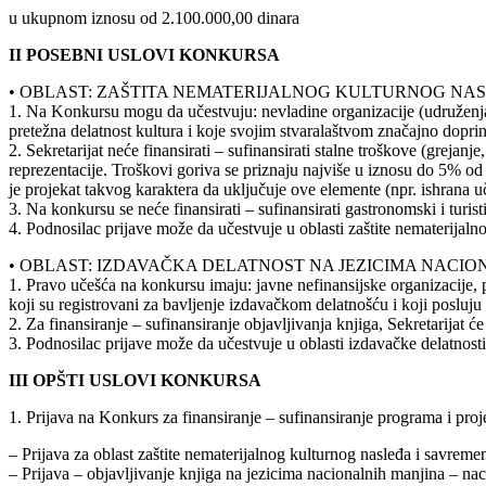
u ukupnom iznosu od 2.100.000,00 dinara
II POSEBNI USLOVI KONKURSA
• OBLAST: ZAŠTITA NEMATERIJALNOG KULTURNOG NA
1. Na Konkursu mogu da učestvuju: nevladine organizacije (udruženja gr
pretežna delatnost kultura i koje svojim stvaralaštvom značajno dopri
2. Sekretarijat neće finansirati – sufinansirati stalne troškove (grejan
reprezentacije. Troškovi goriva se priznaju najviše u iznosu do 5% o
je projekat takvog karaktera da uključuje ove elemente (npr. ishrana u
3. Na konkursu se neće finansirati – sufinansirati gastronomski i turistič
4. Podnosilac prijave može da učestvuje u oblasti zaštite nematerijal
• OBLAST: IZDAVAČKA DELATNOST NA JEZICIMA NACI
1. Pravo učešća na konkursu imaju: javne nefinansijske organizacije, p
koji su registrovani za bavljenje izdavačkom delatnošću i koji posluj
2. Za finansiranje – sufinansiranje objavljivanja knjiga, Sekretarija
3. Podnosilac prijave može da učestvuje u oblasti izdavačke delatnost
III OPŠTI USLOVI KONKURSA
1. Prijava na Konkurs za finansiranje – sufinansiranje programa i pr
– Prijava za oblast zaštite nematerijalnog kulturnog nasleđa i savrem
– Prijava – objavljivanje knjiga na jezicima nacionalnih manjina – nac