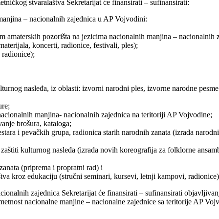
ničkog stvaralaštva Sekretarijat će finansirati – sufinansirati:
manjina – nacionalnih zajednica u AP Vojvodini:
ram amaterskih pozorišta na jezicima nacionalnih manjina – nacionalnih za
erijala, koncerti, radionice, festivali, ples);
 radionice);
ulturnog nasleđa, iz oblasti: izvorni narodni ples, izvorne narodne pesme
ure;
nacionalnih manjina- nacionalnih zajednica na teritoriji AP Vojvodine;
vanje brošura, kataloga;
estara i pevačkih grupa, radionica starih narodnih zanata (izrada narod
a zaštiti kulturnog nasleđa (izrada novih koreografija za folklorne an
anata (priprema i propratni rad) i
štva kroz edukaciju (stručni seminari, kursevi, letnji kampovi, radioni
ionalnih zajednica Sekretarijat će finansirati – sufinansirati objavljiva
metnost nacionalne manjine – nacionalne zajednice sa teritorije AP Vojv