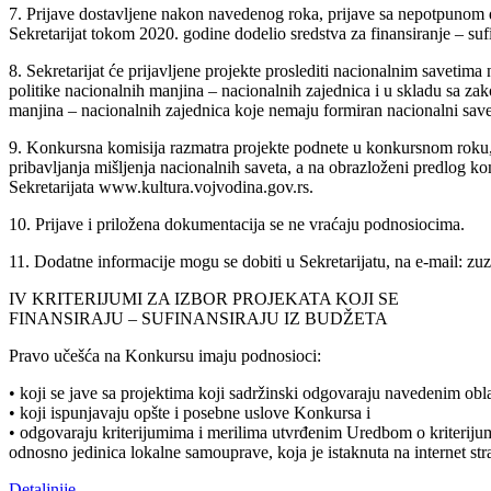
7. Prijave dostavljene nakon navedenog roka, prijave sa nepotpunom d
Sekretarijat tokom 2020. godine dodelio sredstva za finansiranje – sufin
8. Sekretarijat će prijavljene projekte proslediti nacionalnim savetima
politike nacionalnih manjina – nacionalnih zajednica i u skladu sa z
manjina – nacionalnih zajednica koje nemaju formiran nacionalni savet
9. Konkursna komisija razmatra projekte podnete u konkursnom roku, 
pribavljanja mišljenja nacionalnih saveta, a na obrazloženi predlog kom
Sekretarijata www.kultura.vojvodina.gov.rs.
10. Prijave i priložena dokumentacija se ne vraćaju podnosiocima.
11. Dodatne informacije mogu se dobiti u Sekretarijatu, na e-mail: z
IV KRITERIJUMI ZA IZBOR PROJEKATA KOJI SE
FINANSIRAJU – SUFINANSIRAJU IZ BUDŽETA
Pravo učešća na Konkursu imaju podnosioci:
• koji se jave sa projektima koji sadržinski odgovaraju navedenim obl
• koji ispunjavaju opšte i posebne uslove Konkursa i
• odgovaraju kriterijumima i merilima utvrđenim Uredbom o kriterijumi
odnosno jedinica lokalne samouprave, koja je istaknuta na internet st
Detaljnije