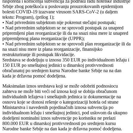
rasporeda i korišćenja subvencija za podršku radu hotelske industrije
Srbije zbog poteškoća u poslovanju prouzrokovanih epidemijom
bolesti COVID-19 izazvane virusom SARS-CoV-2 (u daljem
tekstu: Program), (prilog 1);
• Nad privrednim subjektom nije pokrenut stečajni postupak;
• Nad privrednim subjektom se ne sprovodi postupak za unapred
pripremljeni plan reorganizacije ili da na snazi nisu mere iz unapred
pripremljenog plana reorganizacije (UPPR);
• Nad privrednim subjektom se ne sprovodi plan reorganizacije ili da
na snazi nisu mere iz plana reorganizacije, finansijsko
restrukturiranje ili postupak likvidacije.
Sredstava se dodeljuju u iznosu 350 EUR po individualnom ležaju i
150 EUR po smeštajnoj jedinici u dinarskoj protivvrednosti
obračunatoj po srednjem kursu Narodne banke Srbije na na dan
kada je državna pomoć dodeljena.
Maksimalan iznos sredstava koji se može odobriti podnosiocu
zahteva ne može biti veći od iznosa koji se dobija obračunom
individualnih ležajeva i smeštajnih jedinica iz dokumentacije na
osnovu koje se donosi rešenje o kategorizaciji hotela od strane
Ministarstva i navedenih pojedinačnih iznosa subvencija po
individualnom ležaju i smeštajnoj jedinici, pod uslovom da ukupno
dodeljeni nominalni iznos subvencije po korisniku ne prelazi
800.000 EUR u dinarskoj protivvrednosti po srednjem kursu
Narodne banke Srbije na dan kada je državna pomoć dodeljena.