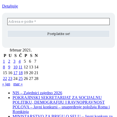
Detaljnije
februar 2021.
P
U
S
Č
P
S
N
1
2
3
4
5
6
7
8
9
10
11
12
13
14
15
16
17
18
19
20
21
22
23
24
25
26
27
28
« jan
mar »
NIS – Zajednici zajedno 2026
POKRAJINSKI SEKRETARIJAT ZA SOCIJALNU
POLITIKU, DEMOGRAFIJU I RAVNOPRAVNOST
POLOVA – Javni konkursi – unapređenje položaja Roma i
Romkinja
MINISTARSTVO ZA BRIGU O SELU – Javni konkurs za