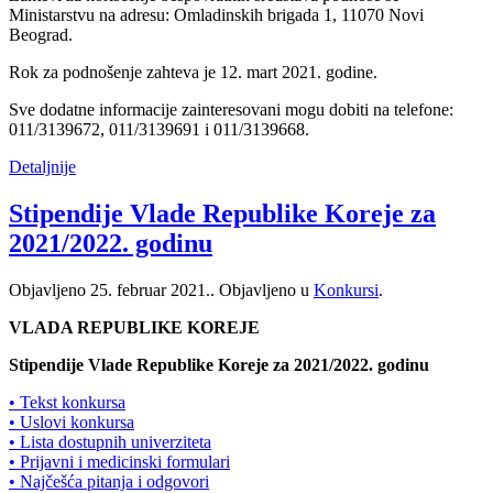
Ministarstvu na adresu: Omladinskih brigada 1, 11070 Novi
Beograd.
Rok za podnošenje zahteva je 12. mart 2021. godine.
Sve dodatne informacije zainteresovani mogu dobiti na telefone:
011/3139672, 011/3139691 i 011/3139668.
Detaljnije
Stipendije Vlade Republike Koreje za
2021/2022. godinu
Objavljeno
25. februar 2021.
. Objavljeno u
Konkursi
.
VLADA REPUBLIKE KOREJE
Stipendije Vlade Republike Koreje za 2021/2022. godinu
• Tekst konkursa
• Uslovi konkursa
• Lista dostupnih univerziteta
• Prijavni i medicinski formulari
• Najčešća pitanja i odgovori