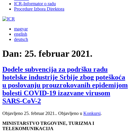
ICR-Informator o radu
Procedure Izbora Direktora
magyar
english
deutsch
Dan:
25. februar 2021.
Dodele subvencija za podršku radu
hotelske industrije Srbije zbog poteškoća
u poslovanju prouzrokovanih epidemijom
bolesti COVID-19 izazvane virusom
SARS-CoV-2
Objavljeno
25. februar 2021.
. Objavljeno u
Konkursi
.
MINISTARSTVO TRGOVINE, TURIZMA I
TELEKOMUNIKACIJA