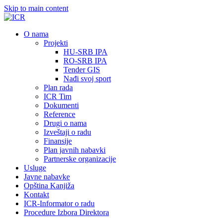
Skip to main content
О nama
Projekti
HU-SRB IPA
RO-SRB IPA
Tender GIS
Nađi svoj sport
Plan rada
ICR Tim
Dokumenti
Reference
Drugi o nama
Izveštaji o radu
Finansije
Plan javnih nabavki
Partnerske organizacije
Usluge
Javne nabavke
Opština Kanjiža
Kontakt
ICR-Informator o radu
Procedure Izbora Direktora