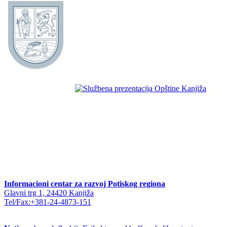
Informacioni centar za razvoj Potiskog regiona
Glavni trg 1, 24420 Kanjiža
Tel/Fax:+381-24-4873-151