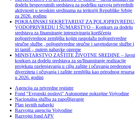
dodelu bespovratnih sredstava za podršku razvoja privrednih
aktivnosti u seoskim sredinama na teritoriji Republike Srbije
za 2026. godinu
POKRAJINSKI SEKRETARIJAT ZA POLJOPRIVREDU,
VODOPRIVREDU I ŠUMARSTVO – Konkurs za dodelu
sredstava za finansiranje intenziviranja korišćenja
poljoprivrednog zemljišta kojim raspolažu poljoprivredne
stručne službe , poljoprivredne stručne i savetodavne službe i
iri tamiš ‒ putem nabavke opreme
MINISTARSTVO ZAŠTITE ŽIVOTNE SREDINE – Javni
konkurs za dodelu sredstava za su/finansiranje realizacije
projekata ozelenjavanja u cilju zaštite i očuvanja predeonog
diverziteta i očuvanja i zaštite zemljišta kao prirodnog resursa
u 2026. godini
Agencija za privredne registre
Fond "Evropski poslovi" Autonomne pokrajine Vojvodine
Nacionalna služba za zapošljavanje
Plan javnih nabavki
Razvojna agencija Vojvodine
Razvojni fond APV