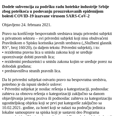
Dodele subvencija za podršku radu hotelske industrije Srbije
zbog poteškoća u poslovanju prouzrokovanih epidemijom
bolesti COVID-19 izazvane virusom SARS-CoV-2
Objavljeno 24. februara 2021.
Pravo na korišćenje bespovratnih sredstava imaju privredni subjekti
u privatnom sektoru – svi privredni subjekti koji nisu obuhvaćeni
Pravilnikom o Spisku korisnika javnih sredstava („Službeni glasnik
RS“, broj 160/20), (u daljem tekstu: Privredni subjekti), i to:
• rezidentna pravna lica u smislu zakona koji se uređuje
oporezivanje dobiti pravnih lica;
• rezidentni preduzetnici u smislu zakona kojim se uređuje porez na
dohodak građana;
• predstavništva stranih pravnih lica.
Da bi privredni subjekat ostvario pravo na bespovratna sredstva,
potrebno je da ispuni sledeće uslove:
• Privredni subjekat je nosilac rešenja o kategorizaciji, podnosilac
zahteva za obnovu rešenja o kategorizaciji zaključno sa danom
objavljivanja javnog poziva ili podnosilac zahteva za kategorizaciju
ugostiteljskog objekta koji se prvi put kategoriše zaključno sa
10.02.2021. godine, za hotel koji se nalazi na području jedinica
lokalne samouprave sa spiska koji je sastavni deo Programa