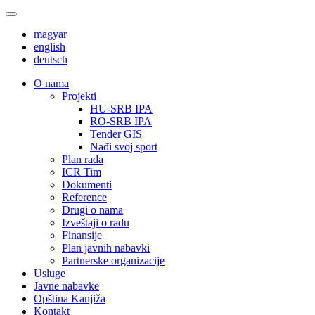
magyar
english
deutsch
О nama
Projekti
HU-SRB IPA
RO-SRB IPA
Tender GIS
Nađi svoj sport
Plan rada
ICR Tim
Dokumenti
Reference
Drugi o nama
Izveštaji o radu
Finansije
Plan javnih nabavki
Partnerske organizacije
Usluge
Javne nabavke
Opština Kanjiža
Kontakt