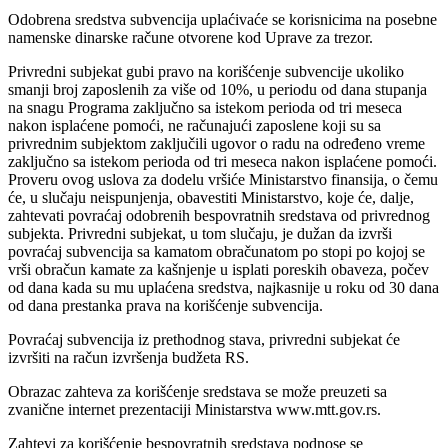
Odobrena sredstva subvencija uplaćivaće se korisnicima na posebne
namenske dinarske račune otvorene kod Uprave za trezor.
Privredni subjekat gubi pravo na korišćenje subvencije ukoliko
smanji broj zaposlenih za više od 10%, u periodu od dana stupanja
na snagu Programa zaključno sa istekom perioda od tri meseca
nakon isplaćene pomoći, ne računajući zaposlene koji su sa
privrednim subjektom zaključili ugovor o radu na određeno vreme
zaključno sa istekom perioda od tri meseca nakon isplaćene pomoći.
Proveru ovog uslova za dodelu vršiće Ministarstvo finansija, o čemu
će, u slučaju neispunjenja, obavestiti Ministarstvo, koje će, dalje,
zahtevati povraćaj odobrenih bespovratnih sredstava od privrednog
subjekta. Privredni subjekat, u tom slučaju, je dužan da izvrši
povraćaj subvencija sa kamatom obračunatom po stopi po kojoj se
vrši obračun kamate za kašnjenje u isplati poreskih obaveza, počev
od dana kada su mu uplaćena sredstva, najkasnije u roku od 30 dana
od dana prestanka prava na korišćenje subvencija.
Povraćaj subvencija iz prethodnog stava, privredni subjekat će
izvršiti na račun izvršenja budžeta RS.
Obrazac zahteva za korišćenje sredstava se može preuzeti sa
zvanične internet prezentaciji Ministarstva www.mtt.gov.rs.
Zahtevi za korišćenje bespovratnih sredstava podnose se