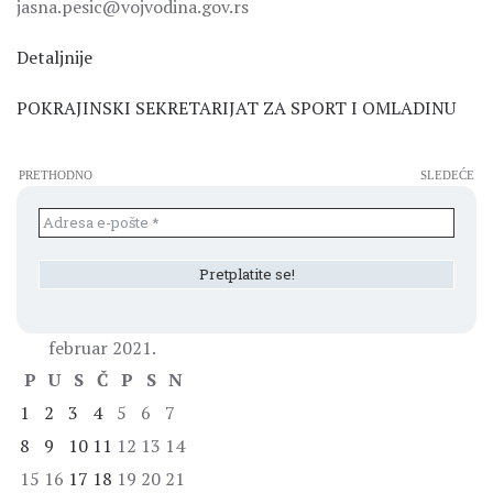
jasna.pesic@vojvodina.gov.rs
Detaljnije
POKRAJINSKI SEKRETARIJAT ZA SPORT I OMLADINU
PRETHODNO
SLEDEĆE
februar 2021.
P
U
S
Č
P
S
N
1
2
3
4
5
6
7
8
9
10
11
12
13
14
15
16
17
18
19
20
21