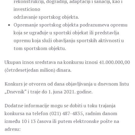
rekonstrukciji, dogradnji, adaptaciji i sanaciji, kao i
investiciono
održavanje sportskog objekta.
Opremanje sportskog objekta podrazumeva opremu
koja se ugrađuje u sportski objekat ili predstavlja
opremu koja služi obavljanju sportskih aktivnosti u
tom sportskom objektu.
Ukupan iznos sredstava na konkursu iznosi 41.000.000,00
(četrdesetjedan milion) dinara.
Konkurs je otvoren od dana objavljivanja u dnevnom listu
„Dnevnik“ i traje do 1. juna 2021. godine.
Dodatne informacije mogu se dobiti u toku trajanja
konkursa na telefon (021) 487-4835, radnim danom
između 10 i 13 časova ili putem elektronske pošte na
adresu: