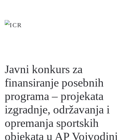
Skip
to
main
content
Javni konkurs za
finansiranje posebnih
programa – projekata
izgradnje, održavanja i
opremanja sportskih
objekata u AP Vojvodini