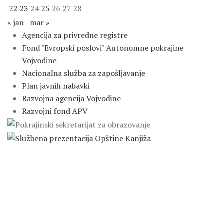
22
23
24
25
26
27
28
« jan
mar »
Agencija za privredne registre
Fond "Evropski poslovi" Autonomne pokrajine
Vojvodine
Nacionalna služba za zapošljavanje
Plan javnih nabavki
Razvojna agencija Vojvodine
Razvojni fond APV