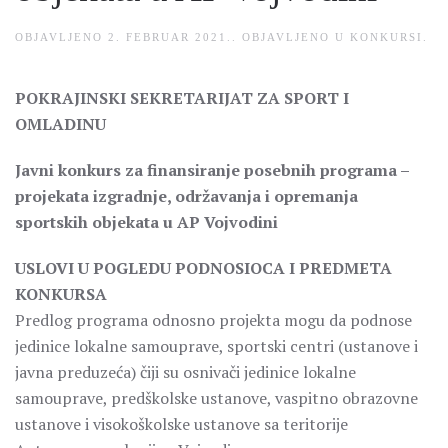
OBJAVLJENO
2. FEBRUAR 2021.
. OBJAVLJENO U
KONKURSI
.
POKRAJINSKI SEKRETARIJAT ZA SPORT I
OMLADINU
Javni konkurs za finansiranje posebnih programa –
projekata izgradnje, održavanja i opremanja
sportskih objekata u AP Vojvodini
USLOVI U POGLEDU PODNOSIOCA I PREDMETA
KONKURSA
Predlog programa odnosno projekta mogu da podnose
jedinice lokalne samouprave, sportski centri (ustanove i
javna preduzeća) čiji su osnivači jedinice lokalne
samouprave, predškolske ustanove, vaspitno obrazovne
ustanove i visokoškolske ustanove sa teritorije