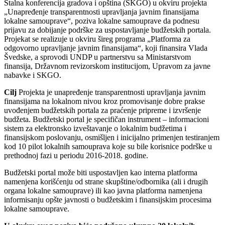
Stalna konferencija gradova i opština (SKGO) u okviru projekta
„Unapređenje transparentnosti upravljanja javnim finansijama
lokalne samouprave“, poziva lokalne samouprave da podnesu
prijavu za dobijanje podrške za uspostavljanje budžetskih portala.
Projekat se realizuje u okviru šireg programa „Platforma za
odgovorno upravljanje javnim finansijama“, koji finansira Vlada
Švedske, a sprovodi UNDP u partnerstvu sa Ministarstvom
finansija, Državnom revizorskom institucijom, Upravom za javne
nabavke i SKGO.
Cilj
Projekta je unapređenje transparentnosti upravljanja javnim
finansijama na lokalnom nivou kroz promovisanje dobre prakse
uvođenjem budžetskih portala za praćenje pripreme i izvršenje
budžeta. Budžetski portal je specifičan instrument – informacioni
sistem za elektronsko izveštavanje o lokalnim budžetima i
finansijskom poslovanju, osmišljen i inicijalno primenjen testiranjem
kod 10 pilot lokalnih samouprava koje su bile korisnice podrške u
prethodnoj fazi u periodu 2016-2018. godine.
Budžetski portal može biti uspostavljen kao interna platforma
namenjena korišćenju od strane skupštine/odbornika (ali i drugih
organa lokalne samouprave) ili kao javna platforma namenjena
informisanju opšte javnosti o budžetskim i finansijskim procesima
lokalne samouprave.