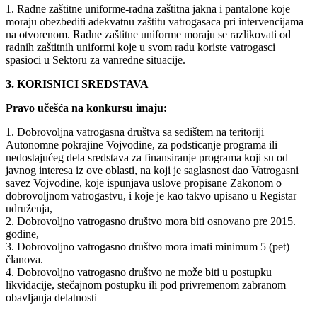
1. Radne zaštitne uniforme-radna zaštitna jakna i pantalone koje
moraju obezbediti adekvatnu zaštitu vatrogasaca pri intervencijama
na otvorenom. Radne zaštitne uniforme moraju se razlikovati od
radnih zaštitnih uniformi koje u svom radu koriste vatrogasci
spasioci u Sektoru za vanredne situacije.
3. KORISNICI SREDSTAVA
Pravo učešća na konkursu imaju:
1. Dobrovoljna vatrogasna društva sa sedištem na teritoriji
Autonomne pokrajine Vojvodine, za podsticanje programa ili
nedostajućeg dela sredstava za finansiranje programa koji su od
javnog interesa iz ove oblasti, na koji je saglasnost dao Vatrogasni
savez Vojvodine, koje ispunjava uslove propisane Zakonom o
dobrovoljnom vatrogastvu, i koje je kao takvo upisano u Registar
udruženja,
2. Dobrovoljno vatrogasno društvo mora biti osnovano pre 2015.
godine,
3. Dobrovoljno vatrogasno društvo mora imati minimum 5 (pet)
članova.
4. Dobrovoljno vatrogasno društvo ne može biti u postupku
likvidacije, stečajnom postupku ili pod privremenom zabranom
obavljanja delatnosti