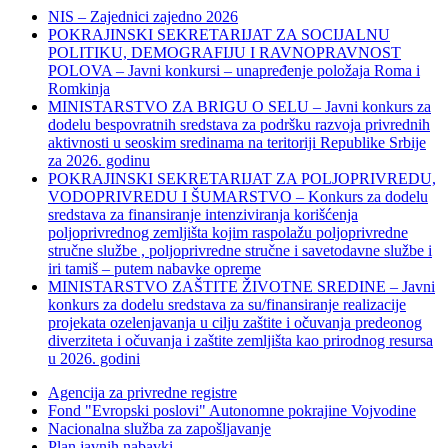
NIS – Zajednici zajedno 2026
POKRAJINSKI SEKRETARIJAT ZA SOCIJALNU
POLITIKU, DEMOGRAFIJU I RAVNOPRAVNOST
POLOVA – Javni konkursi – unapređenje položaja Roma i
Romkinja
MINISTARSTVO ZA BRIGU O SELU – Javni konkurs za
dodelu bespovratnih sredstava za podršku razvoja privrednih
aktivnosti u seoskim sredinama na teritoriji Republike Srbije
za 2026. godinu
POKRAJINSKI SEKRETARIJAT ZA POLJOPRIVREDU,
VODOPRIVREDU I ŠUMARSTVO – Konkurs za dodelu
sredstava za finansiranje intenziviranja korišćenja
poljoprivrednog zemljišta kojim raspolažu poljoprivredne
stručne službe , poljoprivredne stručne i savetodavne službe i
iri tamiš ‒ putem nabavke opreme
MINISTARSTVO ZAŠTITE ŽIVOTNE SREDINE – Javni
konkurs za dodelu sredstava za su/finansiranje realizacije
projekata ozelenjavanja u cilju zaštite i očuvanja predeonog
diverziteta i očuvanja i zaštite zemljišta kao prirodnog resursa
u 2026. godini
Agencija za privredne registre
Fond "Evropski poslovi" Autonomne pokrajine Vojvodine
Nacionalna služba za zapošljavanje
Plan javnih nabavki