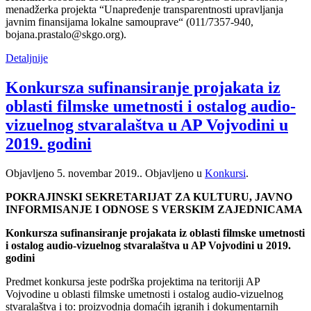
menadžerka projekta “Unapređenje transparentnosti upravljanja
javnim finansijama lokalne samouprave“ (011/7357-940,
bojana.prastalo@skgo.org).
Detaljnije
Konkursza sufinansiranje projakata iz
oblasti filmske umetnosti i ostalog audio-
vizuelnog stvaralaštva u AP Vojvodini u
2019. godini
Objavljeno
5. novembar 2019.
. Objavljeno u
Konkursi
.
POKRAJINSKI SEKRETARIJAT ZA KULTURU, JAVNO
INFORMISANJE I ODNOSE S VERSKIM ZAJEDNICAMA
Konkursza sufinansiranje projakata iz oblasti filmske umetnosti
i ostalog audio-vizuelnog stvaralaštva u AP Vojvodini u 2019.
godini
Predmet konkursa jeste podrška projektima na teritoriji AP
Vojvodine u oblasti filmske umetnosti i ostalog audio-vizuelnog
stvaralaštva i to: proizvodnja domaćih igranih i dokumentarnih