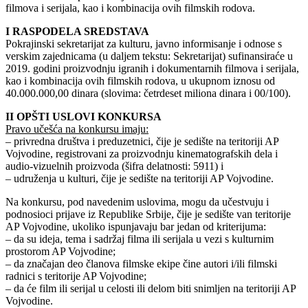
filmova i serijala, kao i kombinacija ovih filmskih rodova.
I RASPODELA SREDSTAVA
Pokrajinski sekretarijat za kulturu, javno informisanje i odnose s
verskim zajednicama (u daljem tekstu: Sekretarijat) sufinansiraće u
2019. godini proizvodnju igranih i dokumentarnih filmova i serijala,
kao i kombinacija ovih filmskih rodova, u ukupnom iznosu od
40.000.000,00 dinara (slovima: četrdeset miliona dinara i 00/100).
II OPŠTI USLOVI KONKURSA
Pravo učešća na konkursu imaju:
– privredna društva i preduzetnici, čije je sedište na teritoriji AP
Vojvodine, registrovani za proizvodnju kinematografskih dela i
audio-vizuelnih proizvoda (šifra delatnosti: 5911) i
– udruženja u kulturi, čije je sedište na teritoriji AP Vojvodine.
Na konkursu, pod navedenim uslovima, mogu da učestvuju i
podnosioci prijave iz Republike Srbije, čije je sedište van teritorije
AP Vojvodine, ukoliko ispunjavaju bar jedan od kriterijuma:
– da su ideja, tema i sadržaj filma ili serijala u vezi s kulturnim
prostorom AP Vojvodine;
– da značajan deo članova filmske ekipe čine autori i/ili filmski
radnici s teritorije AP Vojvodine;
– da će film ili serijal u celosti ili delom biti snimljen na teritoriji AP
Vojvodine.