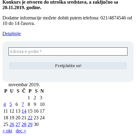
Konkurs je otvoren do utroška sredstava, a zaključno sa
20.11.2019. godine.
Dodatne informacije možete dobiti putem telefona: 021/4874546 od
10 do 14 časova.
Detaljnije
novembar 2019.
P
U
S
Č
P
S
N
1
2
3
4
5
6
7
8
9
10
11
12
13
14
15
16
17
18
19
20
21
22
23
24
25
26
27
28
29
30
« okt
dec »