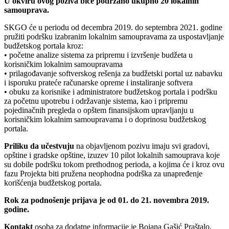
U okviru ovog poziva biće podržano ukupno 20 lokalnih
samouprava.
SKGO će u periodu od decembra 2019. do septembra 2021. godine
pružiti podršku izabranim lokalnim samoupravama za uspostavljanje
budžetskog portala kroz:
• početne analize sistema za pripremu i izvršenje budžeta u
korisničkim lokalnim samoupravama
• prilagođavanje softverskog rešenja za budžetski portal uz nabavku
i isporuku prateće računarske opreme i instaliranje softvera
• obuku za korisnike i administratore budžetskog portala i podršku
za početnu upotrebu i održavanje sistema, kao i pripremu
pojedinačnih pregleda o opštem finansijskom upravljanju u
korisničkim lokalnim samoupravama i o doprinosu budžetskog
portala.
Priliku da učestvuju
na objavljenom pozivu imaju svi gradovi,
opštine i gradske opštine, izuzev 10 pilot lokalnih samouprava koje
su dobile podršku tokom prethodnog perioda, a kojima će i kroz ovu
fazu Projekta biti pružena neophodna podrška za unapređenje
korišćenja budžetskog portala.
Rok za podnošenje prijava je od 01. do 21. novembra 2019.
godine.
Kontakt
osoba za dodatne informacije je Bojana Gašić Praštalo,