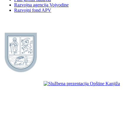
Razvojna agencija Vojvodine
Razvojni fond APV