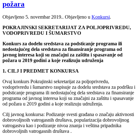
požara
Objavljeno
5. novembar 2019.
. Objavljeno u
Konkursi
.
POKRAJINSKI SEKRETARIJAT ZA POLJOPRIVREDU,
VODOPRIVREDU I ŠUMARSTVO
Konkurs za dodelu sredstava za podsticanje programa ili
nedostajućeg dela sredstava za finansiranje programa od
javnog interesa koji su značajni za zaštitu i spasavanje od
požara u 2019 godini a koje realizuju udruženja
1. CILJ I PREDMET KONKURSA
Ovaj konkurs Pokrajinski sekretarijat za poljoprivredu,
vodoprivredu i šumarstvo raspisuje za dodelu sredstava za podršku i
podsticanje programa ili nedostajućeg dela sredstava za finansiranje
programa od javnog interesa koji su značajni za zaštitu i spasavanje
od požara u 2019 godini a koje realizuju udruženja.
Cilj javnog konkursa: Podizanje svesti građana o značaju aktivnosti
dobrovoljnoih vatrogasnih društava, popularizacija dobrovoljnog
vatrogastva kao i podizanje nivoa znanja i veština pripadnika
dobrovoljnih vatrogasnih društava .