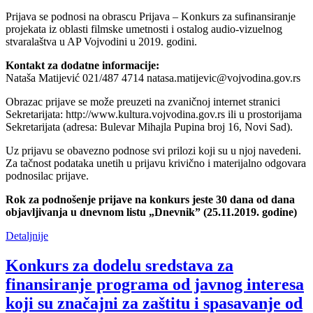
Prijava se podnosi na obrascu Prijava – Konkurs za sufinansiranje
projekata iz oblasti filmske umetnosti i ostalog audio-vizuelnog
stvaralaštva u AP Vojvodini u 2019. godini.
Kontakt za dodatne informacije:
Nataša Matijević 021/487 4714 natasa.matijevic@vojvodina.gov.rs
Obrazac prijave se može preuzeti na zvaničnoj internet stranici
Sekretarijata: http://www.kultura.vojvodina.gov.rs ili u prostorijama
Sekretarijata (adresa: Bulevar Mihajla Pupina broj 16, Novi Sad).
Uz prijavu se obavezno podnose svi prilozi koji su u njoj navedeni.
Za tačnost podataka unetih u prijavu krivično i materijalno odgovara
podnosilac prijave.
Rok za podnošenje prijave na konkurs jeste 30 dana od dana
objavljivanja u dnevnom listu „Dnevnik” (25.11.2019. godine)
Detaljnije
Konkurs za dodelu sredstava za
finansiranje programa od javnog interesa
koji su značajni za zaštitu i spasavanje od