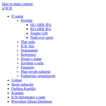
Skip to main content
О nama
Projekti
HU-SRB IPA
RO-SRB IPA
Tender GIS
Nađi svoj sport
Plan rada
ICR Tim
Dokumenti
Reference
Drugi o nama
Izveštaji o radu
Finansije
Plan javnih nabavki
Partnerske organizacije
Usluge
Javne nabavke
Opština Kanjiža
Kontakt
ICR-Informator o radu
Procedure Izbora Direktora