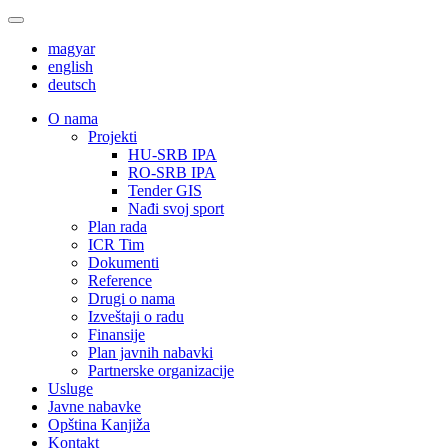
magyar
english
deutsch
О nama
Projekti
HU-SRB IPA
RO-SRB IPA
Tender GIS
Nađi svoj sport
Plan rada
ICR Tim
Dokumenti
Reference
Drugi o nama
Izveštaji o radu
Finansije
Plan javnih nabavki
Partnerske organizacije
Usluge
Javne nabavke
Opština Kanjiža
Kontakt