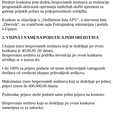
Predmet konkursa jeste dodela bespovratnih sredstava za realizaciju
programskih aktivnosti opremanja nadležnih službi opremom za
gašenje poljskih požara na poljoprivrednom zemljištu.
Konkurs se objavljuje u „Službenom listu APV“, u dnevnom listu
„Dnevnik“, na zvaničnom sajtu Pokrajinskog sekretarijata i portalu
e-Uprave.
2. VISINA I NAMENA PODSTICAJNIH SREDSTAVA
Ukupan iznos bespovratnih sredstava koji se dodeljuje po ovom
konkursu je 40.00.00 ,00 dinara.
Bespovratna sredstva za podršku investicija po ovom konkursu
utvrđuju se u iznosu do:
• do 100% za prijave podnete od strane dobrovoljnih vatrogasnih
društava od vrednosti ukupno prihvatljivih troškova.
Maksimalan iznos bespovratnih sredstava koji se dodeljuje po jednoj
prijavi iznosi do 600.000,00 dinara.
Podnosilac prijave može podneti samo jednu prijavu na konkurs.
Bespovratna sredstva koja se dodeljuju po ovom konkursu
namenjena su za nabavku: