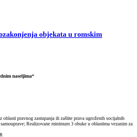
 ozakonjenja objekata u romskim
rdnim naseljima“
blasti pravnog zastupanja ili zaštite prava ugroženih socijalnih
alne samouprave; Realizovane minimum 3 obuke u oblastima vezanim za
UR