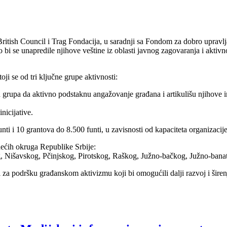
ritish Council i Trag Fondacija, u saradnji sa Fondom za dobro upravlja
o bi se unapredile njihove veštine iz oblasti javnog zagovaranja i aktiv
ji se od tri ključne grupe aktivnosti:
 grupa da aktivno podstaknu angažovanje građana i artikulišu njihove i
nicijative.
i 10 grantova do 8.500 funti, u zavisnosti od kapaciteta organizacije, t
dećih okruga Republike Srbije:
Nišavskog, Pčinjskog, Pirotskog, Raškog, Južno-bačkog, Južno-banats
pi za podršku građanskom aktivizmu koji bi omogućili dalji razvoj i širenj