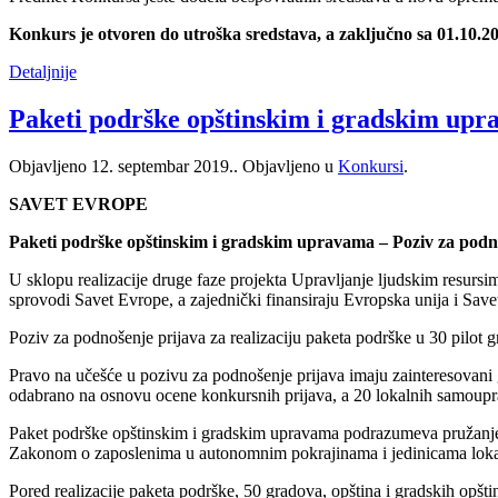
Konkurs je otvoren do utroška sredstava, a zaključno sa 01.10.20
Detaljnije
Paketi podrške opštinskim i gradskim upr
Objavljeno
12. septembar 2019.
. Objavljeno u
Konkursi
.
SAVET EVROPE
Paketi podrške opštinskim i gradskim upravama – Poziv za podn
U sklopu realizacije druge faze projekta Upravljanje ljudskim resurs
sprovodi Savet Evrope, a zajednički finansiraju Evropska unija i Savet
Poziv za podnošenje prijava za realizaciju paketa podrške u 30 pilot g
Pravo na učešće u pozivu za podnošenje prijava imaju zainteresovani 
odabrano na osnovu ocene konkursnih prijava, a 20 lokalnih samouprav
Paket podrške opštinskim i gradskim upravama podrazumeva pružanje 
Zakonom o zaposlenima u autonomnim pokrajinama i jedinicama loka
Pored realizacije paketa podrške, 50 gradova, opština i gradskih opšti