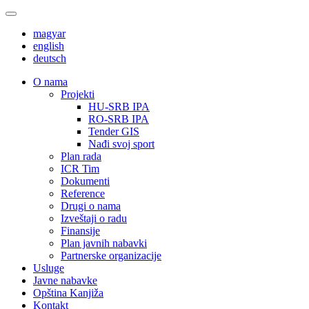
magyar
english
deutsch
О nama
Projekti
HU-SRB IPA
RO-SRB IPA
Tender GIS
Nađi svoj sport
Plan rada
ICR Tim
Dokumenti
Reference
Drugi o nama
Izveštaji o radu
Finansije
Plan javnih nabavki
Partnerske organizacije
Usluge
Javne nabavke
Opština Kanjiža
Kontakt