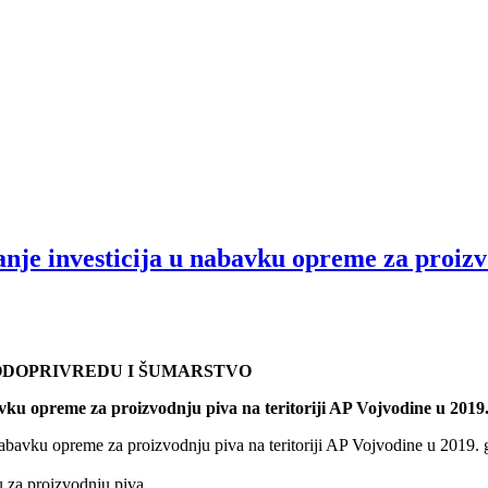
nje investicija u nabavku opreme za proizv
VODOPRIVREDU I ŠUMARSTVO
vku opreme za proizvodnju piva na teritoriji AP Vojvodine u 2019.
nabavku opreme za proizvodnju piva na teritoriji AP Vojvodine u 2019. 
 za proizvodnju piva