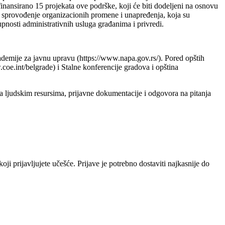
inansirano 15 projekata ove podrške, koji će biti dodeljeni na osnovu
za sprovođenje organizacionih promene i unapređenja, koja su
upnosti administrativnih usluga građanima i privredi.
kademije za javnu upravu (https://www.napa.gov.rs/). Pored opštih
coe.int/belgrade) i Stalne konferencije gradova i opština
a ljudskim resursima, prijavne dokumentacije i odgovora na pitanja
i prijavljujete učešće. Prijave je potrebno dostaviti najkasnije do