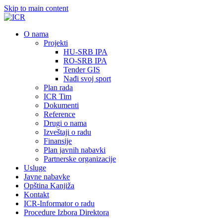
Skip to main content
О nama
Projekti
HU-SRB IPA
RO-SRB IPA
Tender GIS
Nađi svoj sport
Plan rada
ICR Tim
Dokumenti
Reference
Drugi o nama
Izveštaji o radu
Finansije
Plan javnih nabavki
Partnerske organizacije
Usluge
Javne nabavke
Opština Kanjiža
Kontakt
ICR-Informator o radu
Procedure Izbora Direktora