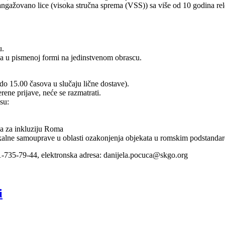
ngažovano lice (visoka stručna sprema (VSS)) sa više od 10 godina re
u.
ga u pismenoj formi na jedinstvenom obrascu.
do 15.00 časova u slučaju lične dostave).
ene prijave, neće se razmatrati.
su:
za inkluziju Roma
okalne samouprave u oblasti ozakonjenja objekata u romskim podstandar
11-735-79-44, elektronska adresa: danijela.pocuca@skgo.org
i