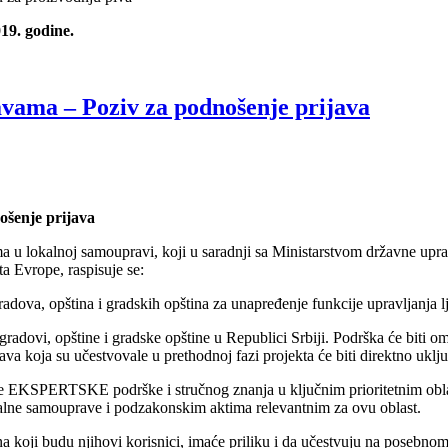
19. godine.
avama – Poziv za podnošenje prijava
ošenje prijava
ima u lokalnoj samoupravi, koji u saradnji sa Ministarstvom državne upr
a Evrope, raspisuje se:
radova, opština i gradskih opština za unapređenje funkcije upravljanja 
gradovi, opštine i gradske opštine u Republici Srbiji. Podrška će biti 
a koja su učestvovale u prethodnoj fazi projekta će biti direktno uklj
EKSPERTSKE podrške i stručnog znanja u ključnim prioritetnim oblasti
lne samouprave i podzakonskim aktima relevantnim za ovu oblast.
na koji budu njihovi korisnici, imaće priliku i da učestvuju na posebno