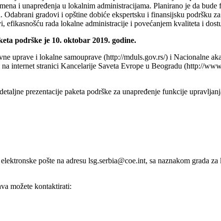
mena i unapređenja u lokalnim administracijama. Planirano je da bude f
va. Odabrani gradovi i opštine dobiće ekspertsku i finansijsku podršku 
, efikasnošću rada lokalne administracije i povećanjem kvaliteta i dost
keta podrške je 10. oktobar 2019. godine.
ržavne uprave i lokalne samouprave (http://mduls.gov.rs/) i Nacionalne a
 na internet stranici Kancelarije Saveta Evrope u Beogradu (http://www.
taljne prezentacije paketa podrške za unapređenje funkcije upravljanj
lektronske pošte na adresu lsg.serbia@coe.int, sa naznakom grada za koj
va možete kontaktirati: