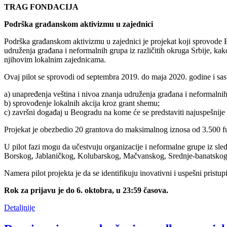
TRAG FONDACIJA
Podrška građanskom aktivizmu u zajednici
Podrška građanskom aktivizmu u zajednici je projekat koji sprovode B
udruženja građana i neformalnih grupa iz različitih okruga Srbije, kak
njihovim lokalnim zajednicama.
Ovaj pilot se sprovodi od septembra 2019. do maja 2020. godine i sasto
a) unapređenja veština i nivoa znanja udruženja građana i neformalnih
b) sprovođenje lokalnih akcija kroz grant shemu;
c) završni događaj u Beogradu na kome će se predstaviti najuspešnije i
Projekat je obezbedio 20 grantova do maksimalnog iznosa od 3.500 funti 
U pilot fazi mogu da učestvuju organizacije i neformalne grupe iz sle
Borskog, Jablaničkog, Kolubarskog, Mačvanskog, Srednje-banatskog, 
Namera pilot projekta je da se identifikuju inovativni i uspešni pristu
Rok za prijavu je do 6. oktobra, u 23:59 časova.
Detaljnije