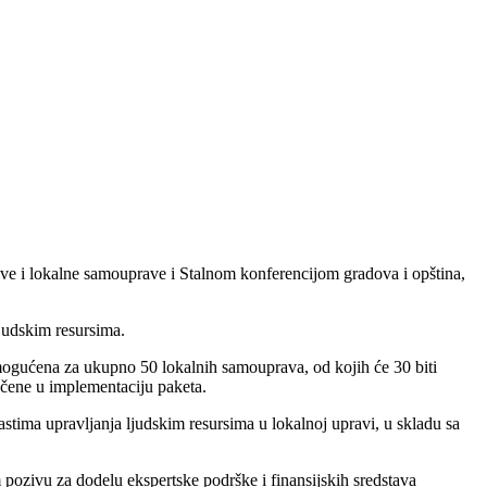
ave i lokalne samouprave i Stalnom konferencijom gradova i opština,
ljudskim resursima.
omogućena za ukupno 50 lokalnih samouprava, od kojih će 30 biti
učene u implementaciju paketa.
ma upravljanja ljudskim resursima u lokalnoj upravi, u skladu sa
m pozivu za dodelu ekspertske podrške i finansijskih sredstava