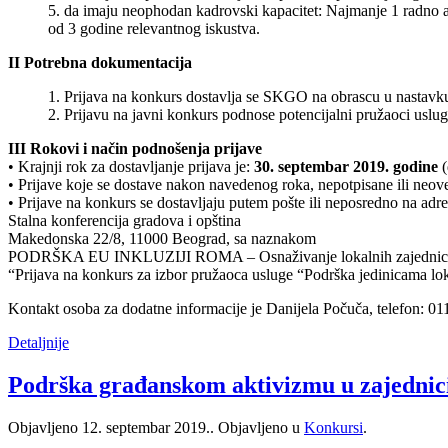
5. da imaju neophodan kadrovski kapacitet: Najmanje 1 radno a
od 3 godine relevantnog iskustva.
II Potrebna dokumentacija
1. Prijava na konkurs dostavlja se SKGO na obrascu u nastavk
2. Prijavu na javni konkurs podnose potencijalni pružaoci uslu
III Rokovi i način podnošenja prijave
• Krajnji rok za dostavljanje prijava je:
30. septembar 2019. godine
(
• Prijave koje se dostave nakon navedenog roka, nepotpisane ili neover
• Prijave na konkurs se dostavljaju putem pošte ili neposredno na adre
Stalna konferencija gradova i opština
Makedonska 22/8, 11000 Beograd, sa naznakom
PODRŠKA EU INKLUZIJI ROMA – Osnaživanje lokalnih zajednica 
“Prijava na konkurs za izbor pružaoca usluge “Podrška jedinicama l
Kontakt osoba za dodatne informacije je Danijela Počuča, telefon: 0
Detaljnije
Podrška građanskom aktivizmu u zajednic
Objavljeno
12. septembar 2019.
. Objavljeno u
Konkursi
.