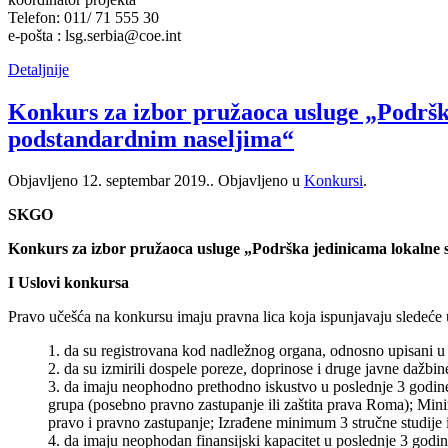
Telefon: 011/ 71 555 30
e-pošta : lsg.serbia@coe.int
Detaljnije
Konkurs za izbor pružaoca usluge „Podršk
podstandardnim naseljima“
Objavljeno
12. septembar 2019.
. Objavljeno u
Konkursi
.
SKGO
Konkurs za izbor pružaoca usluge „Podrška jedinicama lokalne
I Uslovi konkursa
Pravo učešća na konkursu imaju pravna lica koja ispunjavaju sledeće 
1. da su registrovana kod nadležnog organa, odnosno upisani u 
2. da su izmirili dospele poreze, doprinose i druge javne dažbi
3. da imaju neophodno prethodno iskustvo u poslednje 3 godine 
grupa (posebno pravno zastupanje ili zaštita prava Roma); Min
pravo i pravno zastupanje; Izrađene minimum 3 stručne studije i
4. da imaju neophodan finansijski kapacitet u poslednje 3 god