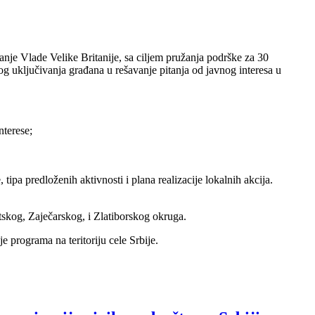
nje Vlade Velike Britanije, sa ciljem pružanja podrške za 30
nog uključivanja građana u rešavanje pitanja od javnog interesa u
nterese;
ipa predloženih aktivnosti i plana realizacije lokalnih akcija.
kog, Zaječarskog, i Zlatiborskog okruga.
e programa na teritoriju cele Srbije.