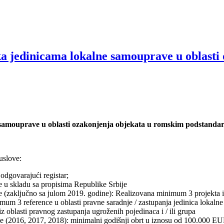
a jedinicama lokalne samouprave u oblasti
 samouprave u oblasti ozakonjenja objekata u romskim podstanda
uslove:
odgovarajući registar;
ne u skladu sa propisima Republike Srbije
(zaključno sa julom 2019. godine): Realizovana minimum 3 projekta iz o
imum 3 reference u oblasti pravne saradnje / zastupanja jedinica lok
z oblasti pravnog zastupanja ugroženih pojedinaca i / ili grupa
ine (2016, 2017, 2018): minimalni godišnji obrt u iznosu od 100.000 E