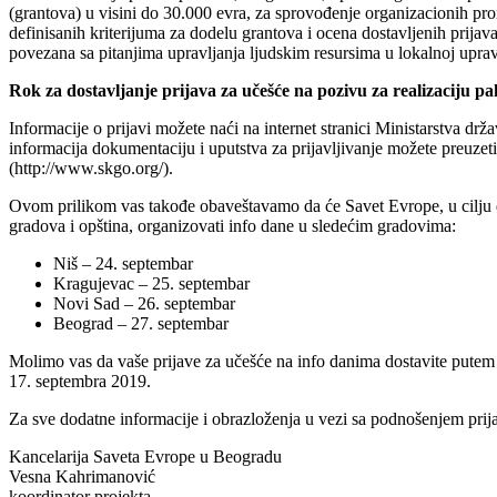
(grantova) u visini do 30.000 evra, za sprovođenje organizacionih pro
definisanih kriterijuma za dodelu grantova i ocena dostavljenih prija
povezana sa pitanjima upravljanja ljudskim resursima u lokalnoj upravi
Rok za dostavljanje prijava za učešće na pozivu za realizaciju pa
Informacije o prijavi možete naći na internet stranici Ministarstva d
informacija dokumentaciju i uputstva za prijavljivanje možete preuzeti
(http://www.skgo.org/).
Ovom prilikom vas takođe obaveštavamo da će Savet Evrope, u cilju de
gradova i opština, organizovati info dane u sledećim gradovima:
Niš – 24. septembar
Kragujevac – 25. septembar
Novi Sad – 26. septembar
Beograd – 27. septembar
Molimo vas da vaše prijave za učešće na info danima dostavite putem e
17. septembra 2019.
Za sve dodatne informacije i obrazloženja u vezi sa podnošenjem prija
Kancelarija Saveta Evrope u Beogradu
Vesna Kahrimanović
koordinator projekta