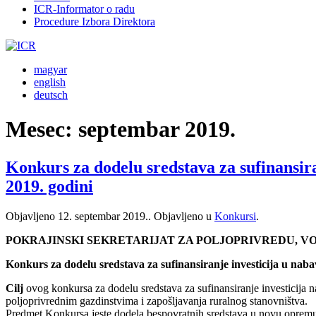
ICR-Informator o radu
Procedure Izbora Direktora
magyar
english
deutsch
Mesec:
septembar 2019.
Konkurs za dodelu sredstava za sufinansira
2019. godini
Objavljeno
12. septembar 2019.
. Objavljeno u
Konkursi
.
POKRAJINSKI SEKRETARIJAT ZA POLJOPRIVREDU, 
Konkurs za dodelu sredstava za sufinansiranje investicija u naba
Cilj
ovog konkursa za dodelu sredstava za sufinansiranje investicija 
poljoprivrednim gazdinstvima i zapošljavanja ruralnog stanovništva.
Predmet Konkursa jeste dodela bespovratnih sredstava u novu opremu