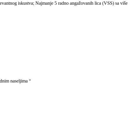
levantnog iskustva; Najmanje 5 radno angažovanih lica (VSS) sa više
dnim naseljima “