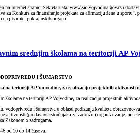
jen na Internet stranici Sekretarijata: www.sio.vojvodina.gov.rs i dostav
va za Konkurs za finansiranje projekata za afirmaciju žena u sportu“, p
 na pisarnici pokrajinskih organa.
avnim srednjim školama na teritoriji AP Vo
VODOPRIVREDU I ŠUMARSTVO
na teritoriji AP Vojvodine, za realizaciju projektnih aktivnosti 
 školama na teritoriji AP Vojvodine, za realizaciju projektnih aktivnos
du, vodoprivredu i šumarstva u oblasti podizanja kvaliteta obrazovno-v
tne aktivnosti (predavanja stručnjaka za zadružno organizovanje, pose
du sa Zakonom o zadrugama.
 46 od 10 do 14 časova.