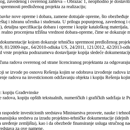
jenog, zavedenog i overenog zahteva – Obrazac 1, neophodno je dostavi
premnosti predloženog projekta za realizaciju;
nabavke nove opreme i dobara, zamene dotrajale opreme, što obezbeđuje 
eštaj i ishranu učenika i studenata. U prilogu popunjenog, zavedenog 
detaljna specifikacija dobara i opreme i kopije kataloškog materijala,
o i realno procenjena tržišna vrednost dobara-opreme, čime se dokazuje 
je dokumentacije kojom dokazuje tehničku spremnost predloženog projek
/2009, 81/2009-ispr., 64/2010-odluka US, 24/2011, 121/2012, 42/2013-
od vrste projekta podrazumeva dostavljanje kopija sledeće dokumentacij
čuna radova overenog od strane licenciranog projektanta za odgovaraju
ji se izvode po osnovu Rešenja kojim se odobrava izvođenje radova iz č
ođenje radova na investicionom održavanju objekta i kopiju Rešenja koji
e: kopiju Građevinske
 radova, kopiju opštih tekstualnih, numeričkih i grafičkih sadržaja iz 
spodele investicionih sredstava Ministarstva prosvete, nauke i tehno
nansijska sredstva za izradu projektno-tehničke dokumentacije (idejnih 
za uređenje zemljišta), kao i da obezbede finansiranje usluga stručnog n
redstava za ove namene.