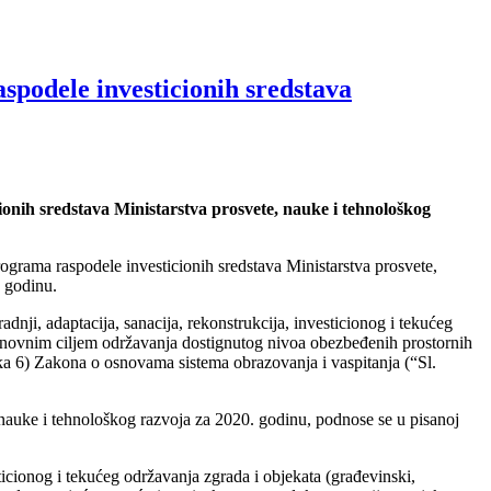
spodele investicionih sredstava
ionih sredstava Ministarstva prosvete, nauke i tehnološkog
grama raspodele investicionih sredstava Ministarstva prosvete,
. godinu.
dnji, adaptacija, sanacija, rekonstrukcija, investicionog i tekućeg
osnovnim ciljem održavanja dostignutog nivoa obezbeđenih prostornih
ka 6) Zakona o osnovama sistema obrazovanja i vaspitanja (“Sl.
, nauke i tehnološkog razvoja za 2020. godinu, podnose se u pisanoj
sticionog i tekućeg održavanja zgrada i objekata (građevinski,