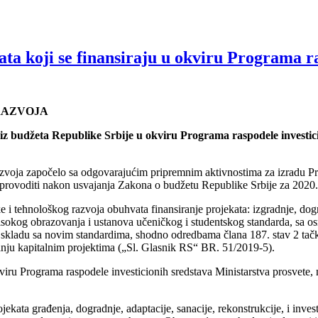
ta koji se finansiraju u okviru Programa ra
RAZVOJA
 iz budžeta Republike Srbije u okviru Programa raspodele investic
zvoja započelo sa odgovarajućim pripremnim aktivnostima za izradu Pro
 sprovoditi nakon usvajanja Zakona o budžetu Republike Srbije za 2020
 i tehnološkog razvoja obuhvata finansiranje projekata: izgradnje, dogra
isokog obrazovanja i ustanova učeničkog i studentskog standarda, sa 
 u skladu sa novim standardima, shodno odredbama člana 187. stav 2 tač
janju kapitalnim projektima („Sl. Glasnik RS“ BR. 51/2019-5).
okviru Programa raspodele investicionih sredstava Ministarstva prosvete
jekata građenja, dogradnje, adaptacije, sanacije, rekonstrukcije, i inve