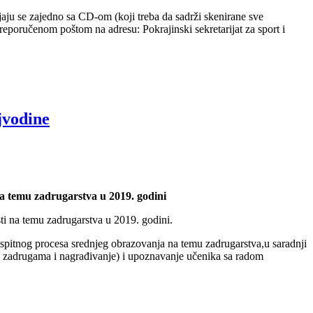
ljaju se zajedno sa CD-om (koji treba da sadrži skenirane sve
reporučenom poštom na adresu: Pokrajinski sekretarijat za sport i
jvodine
na temu zadrugarstva u 2019. godini
ti na temu zadrugarstva u 2019. godini.
aspitnog procesa srednjeg obrazovanja na temu zadrugarstva,u saradnji
te zadrugama i nagrađivanje) i upoznavanje učenika sa radom