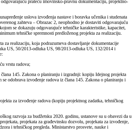
ti odgovarajuću prateću imovinsko-pravnu dokumentaciju, projektno-
unapređenje uslova izvođenja nastave i boravka učenika i studenata
i overenog zahteva – Obrazac 2, neophodno je dostaviti odgovarajuću
 kojom se dokazuju odgovarajuće tehničke karakteristike, kapacitet,
minimum tehničke spremnosti predloženog projekta za realizaciju.
ta za realizaciju, koja podrazumeva dostavljanje dokumentacije
odluka US, 50/2013-odluka US, 98/2013-odluka US, 132/2014 i
e:
ću vrstu radova;
lana 145. Zakona o planiranju i izgradnji: kopiju Idejnog projekta
m se odobrava izvođenje radova iz člana 145. Zakona o planiranju i
Projekta za izvođenje radova (kopiju projektnog zadatka, tehničkog
loškog razvoja za budžetsku 2020. godinu, ustanove su u obavezi da u
projekata, projekata za građevinsku dozvolu, projekata za izvođenje,
adzora i tehničkog pregleda. Ministarstvo prosvete, nauke i