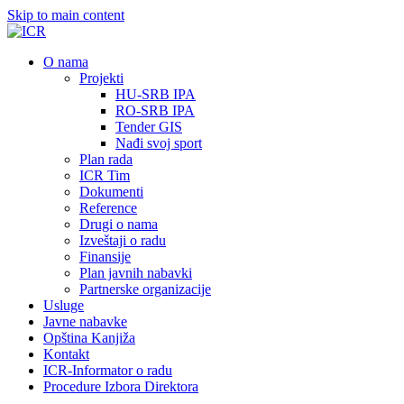
Skip to main content
О nama
Projekti
HU-SRB IPA
RO-SRB IPA
Tender GIS
Nađi svoj sport
Plan rada
ICR Tim
Dokumenti
Reference
Drugi o nama
Izveštaji o radu
Finansije
Plan javnih nabavki
Partnerske organizacije
Usluge
Javne nabavke
Opština Kanjiža
Kontakt
ICR-Informator o radu
Procedure Izbora Direktora