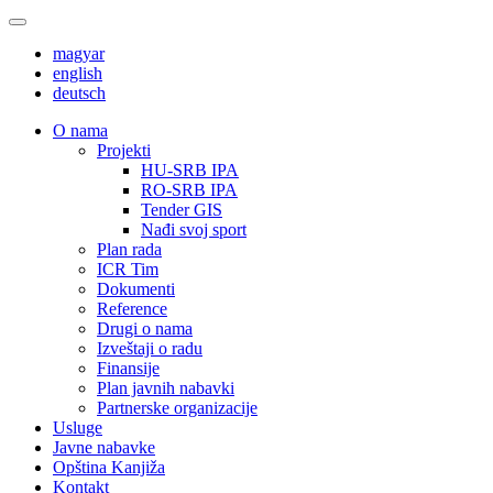
magyar
english
deutsch
О nama
Projekti
HU-SRB IPA
RO-SRB IPA
Tender GIS
Nađi svoj sport
Plan rada
ICR Tim
Dokumenti
Reference
Drugi o nama
Izveštaji o radu
Finansije
Plan javnih nabavki
Partnerske organizacije
Usluge
Javne nabavke
Opština Kanjiža
Kontakt