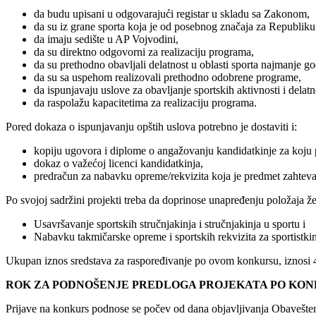
da budu upisani u odgovarajući registar u skladu sa Zakonom,
da su iz grane sporta koja je od posebnog značaja za Republiku
da imaju sedište u AP Vojvodini,
da su direktno odgovorni za realizaciju programa,
da su prethodno obavljali delatnost u oblasti sporta najmanje g
da su sa uspehom realizovali prethodno odobrene programe,
da ispunjavaju uslove za obavljanje sportskih aktivnosti i dela
da raspolažu kapacitetima za realizaciju programa.
Pored dokaza o ispunjavanju opštih uslova potrebno je dostaviti i:
kopiju ugovora i diplome o angažovanju kandidatkinje za koju
dokaz o važećoj licenci kandidatkinja,
predračun za nabavku opreme/rekvizita koja je predmet zahteva
Po svojoj sadržini projekti treba da doprinose unapređenju položaja žen
Usavršavanje sportskih stručnjakinja i stručnjakinja u sportu i
Nabavku takmičarske opreme i sportskih rekvizita za sportistkin
Ukupan iznos sredstava za raspoređivanje po ovom konkursu, iznosi 4.
ROK ZA PODNOŠENJE PREDLOGA PROJEKATA PO KO
Prijave na konkurs podnose se počev od dana objavljivanja Obavešte