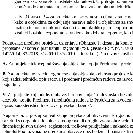
građevinsko-zanatski i instalaterski radovi). U prilogu popun
tehničku dokumentaciju, kojom se dokazuje minimum tehničke s
2. Na Obrascu 2 – za projekte koji se odnose na finansiranje 
kako u objektima za odvijanje nastave tako i u objektima za sm
prateću tehničku dokumentaciju (samo ukoliko je to neophodno), 
kvalitet i ostale neophodne karakteristike dobara i opreme, ka
Podnosilac predloga projekta, uz prijavu (Obrazac 1) dostavlja kopi
propisane Zakona o planiranju i izgradnji (“Sl. glasnik RS“, br.72
145/2014, 83/2018, 31/2019 i 37/2019 – dr. zakon), što u zavisnosti 
A.
Za projekte tekućeg održavanja objekata: kopiju Predmera i predra
B.
Za projekte investicionog održavanja objekata, odnosno projekte ko
koji sadrži tehnički opis radova i predmer i predračun radova za izv
izgradnji;
V.
Za projekte koji podležu obavezi pribavljanja Građevinske dozvol
dozvole, kopiju Predmera i predračuna radova iz Projekta za izvođenje
opisa, karakterističnih osnova, preseka i fasada).
Napomena: U postupku realizacije projekata obuhvaćenih Programom ra
saradnji sa organima lokalne samouprave ili drugih izvora obezbede fi
finansiranje svih uslova, saglasnosti, troškova priključaka i naknada 
tehnološkog razvoja, ne preuzima obaveze obezbeđenja finansijskih s