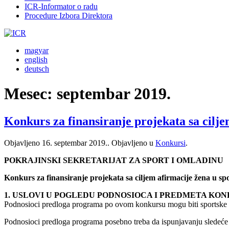
ICR-Informator o radu
Procedure Izbora Direktora
magyar
english
deutsch
Mesec:
septembar 2019.
Konkurs za finansiranje projekata sa cilje
Objavljeno
16. septembar 2019.
. Objavljeno u
Konkursi
.
POKRAJINSKI SEKRETARIJAT ZA SPORT I OMLADINU
Konkurs za finansiranje projekata sa ciljem afirmacije žena u sp
1. USLOVI U POGLEDU PODNOSIOCA I PREDMETA KO
Podnosioci predloga programa po ovom konkursu mogu biti sportske or
Podnosioci predloga programa posebno treba da ispunjavanju sledeće us