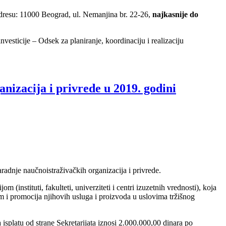
 adresu: 11000 Beograd, ul. Nemanjina br. 22-26,
najkasnije do
nvesticije – Odsek za planiranje, koordinaciju i realizaciju
nizacija i privrede u 2019. godini
aradnje naučnoistraživačkih organizacija i privrede.
instituti, fakulteti, univerziteti i centri izuzetnih vrednosti), koja
om i promocija njihovih usluga i proizvoda u uslovima tržišnog
splatu od strane Sekretarijata iznosi 2.000.000,00 dinara po