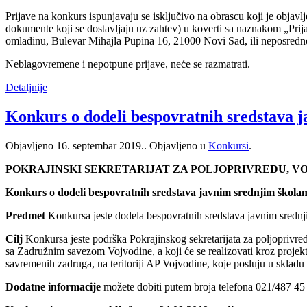
Prijave na konkurs ispunjavaju se isključivo na obrascu koji je objavl
dokumente koji se dostavljaju uz zahtev) u koverti sa naznakom „Prija
omladinu, Bulevar Mihajla Pupina 16, 21000 Novi Sad, ili neposredno
Neblagovremene i nepotpune prijave, neće se razmatrati.
Detaljnije
Konkurs o dodeli bespovratnih sredstava j
Objavljeno
16. septembar 2019.
. Objavljeno u
Konkursi
.
POKRAJINSKI SEKRETARIJAT ZA POLJOPRIVREDU, 
Konkurs o dodeli bespovratnih sredstava javnim srednjim školama 
Predmet
Konkursa jeste dodela bespovratnih sredstava javnim srednjim
Cilj
Konkursa jeste podrška Pokrajinskog sekretarijata za poljoprivre
sa Zadružnim savezom Vojvodine, a koji će se realizovati kroz projek
savremenih zadruga, na teritoriji AP Vojvodine, koje posluju u skla
Dodatne informacije
možete dobiti putem broja telefona 021/487 45