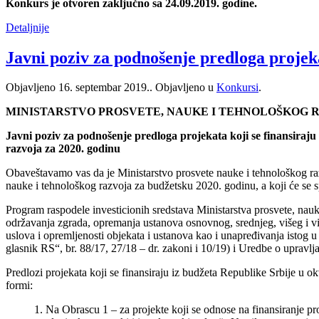
Konkurs je otvoren zaključno sa 24.09.2019. godine.
Detaljnije
Javni poziv za podnošenje predloga projeka
Objavljeno
16. septembar 2019.
. Objavljeno u
Konkursi
.
MINISTARSTVO PROSVETE, NAUKE I TEHNOLOŠKOG 
Javni poziv za podnošenje predloga projekata koji se finansiraju
razvoja za 2020. godinu
Obaveštavamo vas da je Ministarstvo prosvete nauke i tehnološkog ra
nauke i tehnološkog razvoja za budžetsku 2020. godinu, a koji će se
Program raspodele investicionih sredstava Ministarstva prosvete, nauke
održavanja zgrada, opremanja ustanova osnovnog, srednjeg, višeg i v
uslova i opremljenosti objekata i ustanova kao i unapređivanja istog
glasnik RS“, br. 88/17, 27/18 – dr. zakoni i 10/19) i Uredbe o upravl
Predlozi projekata koji se finansiraju iz budžeta Republike Srbije u 
formi:
1. Na Obrascu 1 – za projekte koji se odnose na finansiranje pro