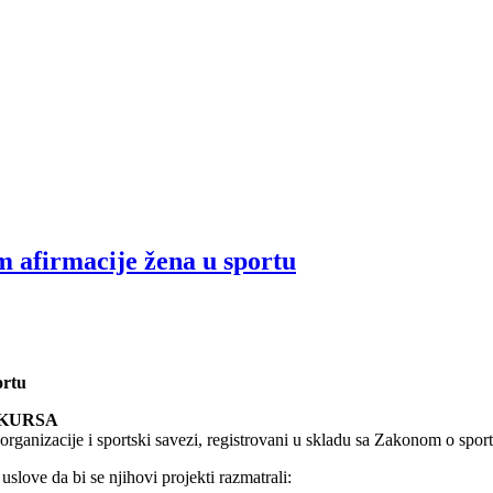
m afirmacije žena u sportu
ortu
NKURSA
ganizacije i sportski savezi, registrovani u skladu sa Zakonom o sport
love da bi se njihovi projekti razmatrali: