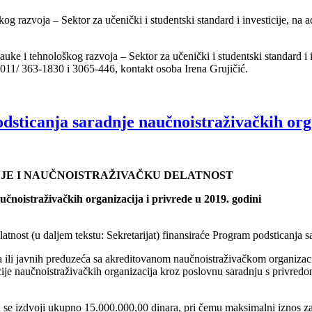
kog razvoja – Sektor za učenički i studentski standard i investicije, na
uke i tehnološkog razvoja – Sektor za učenički i studentski standard i i
. 011/ 363-1830 i 3065-446, kontakt osoba Irena Grujičić.
dsticanja saradnje naučnoistraživačkih orga
NJE I NAUČNOISTRAŽIVAČKU DELATNOST
čnoistraživačkih organizacija i privrede u 2019. godini
atnost (u daljem tekstu: Sekretarijat) finansiraće Program podsticanja s
li javnih preduzeća sa akreditovanom naučnoistraživačkom organizacijom (
icije naučnoistraživačkih organizacija kroz poslovnu saradnju s privred
se izdvoji ukupno 15.000.000,00 dinara, pri čemu maksimalni iznos za i