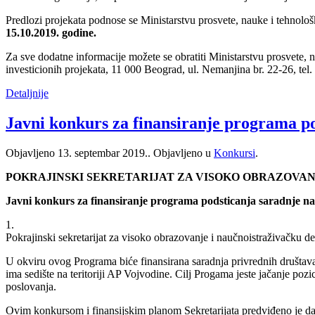
Predlozi projekata podnose se Ministarstvu prosvete, nauke i tehnološ
15.10.2019. godine.
Za sve dodatne informacije možete se obratiti Ministarstvu prosvete, na
investicionih projekata, 11 000 Beograd, ul. Nemanjina br. 22-26, tel
Detaljnije
Javni konkurs za finansiranje programa po
Objavljeno
13. septembar 2019.
. Objavljeno u
Konkursi
.
POKRAJINSKI SEKRETARIJAT ZA VISOKO OBRAZOVA
Javni konkurs za finansiranje programa podsticanja saradnje nau
1.
Pokrajinski sekretarijat za visoko obrazovanje i naučnoistraživačku del
U okviru ovog Programa biće finansirana saradnja privrednih društava i
ima sedište na teritoriji AP Vojvodine. Cilj Progama jeste jačanje poz
poslovanja.
Ovim konkursom i finansijskim planom Sekretarijata predviđeno je da 