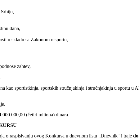
 Srbiju,
odinu dana,
tnosti u skladu sa Zakonom o sportu,
 podnose zahtev,
.
a kao sportistkinja, sportskih stručnjakinja i stručnjakinja u sportu u 
je.
000.000,00 (četiri miliona) dinara.
NKURSU
nja o raspisivanju ovog Konkursa u dnevnom listu „Dnevnik“ i traje
do