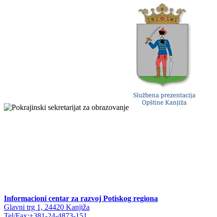
Informacioni centar za razvoj Potiskog regiona
Glavni trg 1, 24420 Kanjiža
Tel/Fax:+381-24-4873-151