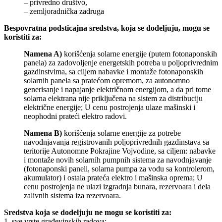
– privredno društvo,
– zemljoradnička zadruga
Bespovratna podsticajna sredstva, koja se dodeljuju, mogu se
koristiti za:
Namena A)
korišćenja solarne energije (putem fotonaponskih
panela) za zadovoljenje energetskih potreba u poljoprivrednim
gazdinstvima, sa ciljem nabavke i montaže fotonaponskih
solarnih panela sa pratećom opremom, za autonomno
generisanje i napajanje električnom energijom, a da pri tome
solarna elektrana nije priključena na sistem za distribuciju
električne energije; U cenu postrojenja ulaze mašinski i
neophodni prateći elektro radovi.
Namena B)
korišćenja solarne energije za potrebe
navodnjavanja registrovanih poljoprivrednih gazdinstava sa
teritorije Autonomne Pokrajine Vojvodine, sa ciljem: nabavke
i montaže novih solarnih pumpnih sistema za navodnjavanje
(fotonaponski paneli, solarna pumpa za vodu sa kontrolerom,
akumulator) i ostala prateća elektro i mašinska oprema; U
cenu postrojenja ne ulazi izgradnja bunara, rezervoara i dela
zalivnih sistema iza rezervoara.
Sredstva koja se dodeljuju ne mogu se koristiti za:
1. sve vrste građevinskih radova;