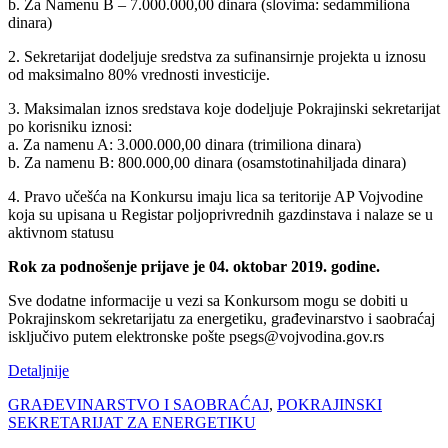
b. Za Namenu B – 7.000.000,00 dinara (slovima: sedammiliona
dinara)
2. Sekretarijat dodeljuje sredstva za sufinansirnje projekta u iznosu
od maksimalno 80% vrednosti investicije.
3. Maksimalan iznos sredstava koje dodeljuje Pokrajinski sekretarijat
po korisniku iznosi:
a. Za namenu A: 3.000.000,00 dinara (trimiliona dinara)
b. Za namenu B: 800.000,00 dinara (osamstotinahiljada dinara)
4. Pravo učešća na Konkursu imaju lica sa teritorije AP Vojvodine
koja su upisana u Registar poljoprivrednih gazdinstava i nalaze se u
aktivnom statusu
Rok za podnošenje prijave je 04. oktobar 2019. godine.
Sve dodatne informacije u vezi sa Konkursom mogu se dobiti u
Pokrajinskom sekretarijatu za energetiku, građevinarstvo i saobraćaj
isključivo putem elektronske pošte psegs@vojvodina.gov.rs
Detaljnije
GRAĐEVINARSTVO I SAOBRAĆAJ
,
POKRAJINSKI
SEKRETARIJAT ZA ENERGETIKU