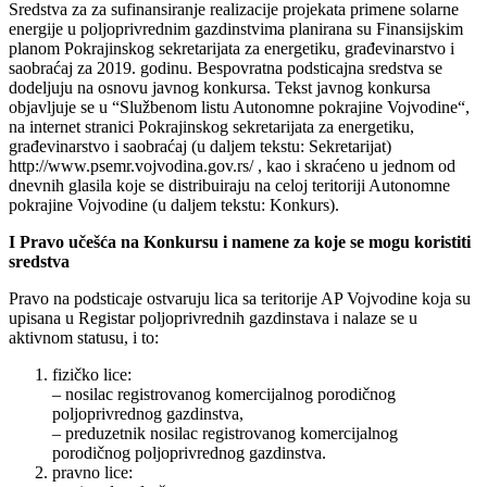
Sredstva za za sufinansiranje realizacije projekata primene solarne
energije u poljoprivrednim gazdinstvima planirana su Finansijskim
planom Pokrajinskog sekretarijata za energetiku, građevinarstvo i
saobraćaj za 2019. godinu. Bespovratna podsticajna sredstva se
dodeljuju na osnovu javnog konkursa. Tekst javnog konkursa
objavljuje se u “Službenom listu Autonomne pokrajine Vojvodine“,
na internet stranici Pokrajinskog sekretarijata za energetiku,
građevinarstvo i saobraćaj (u daljem tekstu: Sekretarijat)
http://www.psemr.vojvodina.gov.rs/ , kao i skraćeno u jednom od
dnevnih glasila koje se distribuiraju na celoj teritoriji Autonomne
pokrajine Vojvodine (u daljem tekstu: Konkurs).
I Pravo učešća na Konkursu i namene za koje se mogu koristiti
sredstva
Pravo na podsticaje ostvaruju lica sa teritorije AP Vojvodine koja su
upisana u Registar poljoprivrednih gazdinstava i nalaze se u
aktivnom statusu, i to:
fizičko lice:
– nosilac registrovanog komercijalnog porodičnog
poljoprivrednog gazdinstva,
– preduzetnik nosilac registrovanog komercijalnog
porodičnog poljoprivrednog gazdinstva.
pravno lice: