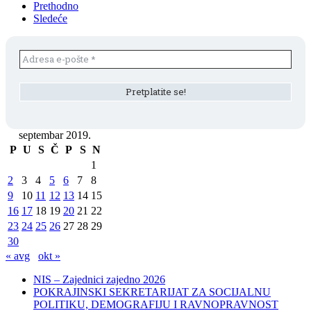
Prethodno
Sledeće
septembar 2019.
P
U
S
Č
P
S
N
1
2
3
4
5
6
7
8
9
10
11
12
13
14
15
16
17
18
19
20
21
22
23
24
25
26
27
28
29
30
« avg
okt »
NIS – Zajednici zajedno 2026
POKRAJINSKI SEKRETARIJAT ZA SOCIJALNU
POLITIKU, DEMOGRAFIJU I RAVNOPRAVNOST