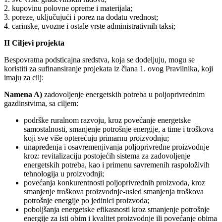
2. kupovinu polovne opreme i materijala;
3. poreze, uključujući i porez na dodatu vrednost;
4. carinske, uvozne i ostale vrste administrativnih taksi;
II Ciljevi projekta
Bespovratna podsticajna sredstva, koja se dodeljuju, mogu se
koristiti za sufinansiranje projekata iz člana 1. ovog Pravilnika, koji
imaju za cilj:
Namena A)
zadovoljenje energetskih potreba u poljoprivrednim
gazdinstvima, sa ciljem:
podrške ruralnom razvoju, kroz povećanje energetske
samostalnosti, smanjenje potrošnje energije, a time i troškova
koji sve više opterećuju primarnu proizvodnju;
unapređenja i osavremenjivanja poljoprivredne proizvodnje
kroz: revitalizaciju postojećih sistema za zadovoljenje
energetskih potreba, kao i primenu savremenih raspoloživih
tehnologija u proizvodnji;
povećanja konkurentnosti poljoprivrednih proizvoda, kroz
smanjenje troškova proizvodnje-usled smanjenja troškova
potrošnje energije po jedinici proizvoda;
poboljšanja energetske efikasnosti kroz smanjenje potrošnje
energije za isti obim i kvalitet proizvodnje ili povećanje obima