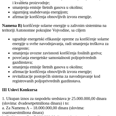
i kvaliteta proizvodnje;
smanjenja emisije štetnih gasova u okolinu;
sigurnijeg snabdevanja energijom;
afirmacije korišćenja obnovljivih izvora energije.
Namena B)
korišćenje solarne energije u zalivnim sistemima na
teritoriji Autonomne pokrajine Vojvodine, sa ciljem
ugradnje energetski efikasnije opreme za korišćenje solarne
energije u svrhe navodnjavanja, radi smanjenja troškova za
enegrente;
smanjenja uvozne zavisnosti korišćenja fosilnih goriva;
povećanja energetske samostalnosti poljoprivrednih
gazdinstava;
smanjenja emisije štetnih gasova u okolinu;
afirmacije korišćenja obnovljivih izvora energije;
revitalizacije postojećih sistema za navodnjavanje kod
registrovanih poljoprivrednih gazdinstava.
III Uslovi Konkursa
1. Ukupan iznos za raspodelu sredstava je 25.000.000,00 dinara
(slovima: dvadesetpetmiliona dinara) i to:
a. Za Namenu A – 18.000.000,00 dinara (slovima:
osamnaestmiliona dinara)