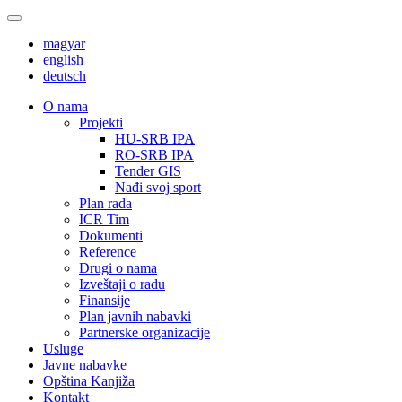
magyar
english
deutsch
О nama
Projekti
HU-SRB IPA
RO-SRB IPA
Tender GIS
Nađi svoj sport
Plan rada
ICR Tim
Dokumenti
Reference
Drugi o nama
Izveštaji o radu
Finansije
Plan javnih nabavki
Partnerske organizacije
Usluge
Javne nabavke
Opština Kanjiža
Kontakt