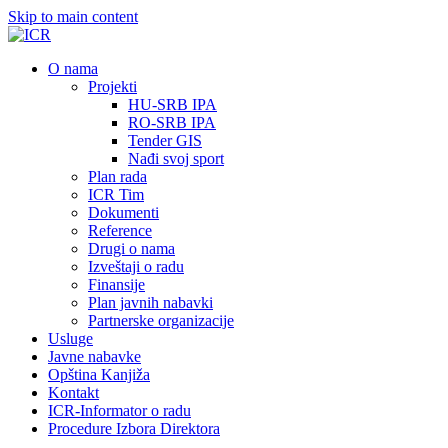
Skip to main content
О nama
Projekti
HU-SRB IPA
RO-SRB IPA
Tender GIS
Nađi svoj sport
Plan rada
ICR Tim
Dokumenti
Reference
Drugi o nama
Izveštaji o radu
Finansije
Plan javnih nabavki
Partnerske organizacije
Usluge
Javne nabavke
Opština Kanjiža
Kontakt
ICR-Informator o radu
Procedure Izbora Direktora