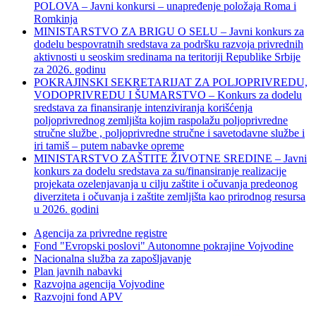
POLOVA – Javni konkursi – unapređenje položaja Roma i
Romkinja
MINISTARSTVO ZA BRIGU O SELU – Javni konkurs za
dodelu bespovratnih sredstava za podršku razvoja privrednih
aktivnosti u seoskim sredinama na teritoriji Republike Srbije
za 2026. godinu
POKRAJINSKI SEKRETARIJAT ZA POLJOPRIVREDU,
VODOPRIVREDU I ŠUMARSTVO – Konkurs za dodelu
sredstava za finansiranje intenziviranja korišćenja
poljoprivrednog zemljišta kojim raspolažu poljoprivredne
stručne službe , poljoprivredne stručne i savetodavne službe i
iri tamiš ‒ putem nabavke opreme
MINISTARSTVO ZAŠTITE ŽIVOTNE SREDINE – Javni
konkurs za dodelu sredstava za su/finansiranje realizacije
projekata ozelenjavanja u cilju zaštite i očuvanja predeonog
diverziteta i očuvanja i zaštite zemljišta kao prirodnog resursa
u 2026. godini
Agencija za privredne registre
Fond "Evropski poslovi" Autonomne pokrajine Vojvodine
Nacionalna služba za zapošljavanje
Plan javnih nabavki
Razvojna agencija Vojvodine
Razvojni fond APV