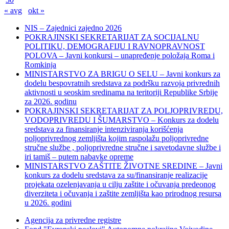
« avg
okt »
NIS – Zajednici zajedno 2026
POKRAJINSKI SEKRETARIJAT ZA SOCIJALNU
POLITIKU, DEMOGRAFIJU I RAVNOPRAVNOST
POLOVA – Javni konkursi – unapređenje položaja Roma i
Romkinja
MINISTARSTVO ZA BRIGU O SELU – Javni konkurs za
dodelu bespovratnih sredstava za podršku razvoja privrednih
aktivnosti u seoskim sredinama na teritoriji Republike Srbije
za 2026. godinu
POKRAJINSKI SEKRETARIJAT ZA POLJOPRIVREDU,
VODOPRIVREDU I ŠUMARSTVO – Konkurs za dodelu
sredstava za finansiranje intenziviranja korišćenja
poljoprivrednog zemljišta kojim raspolažu poljoprivredne
stručne službe , poljoprivredne stručne i savetodavne službe i
iri tamiš ‒ putem nabavke opreme
MINISTARSTVO ZAŠTITE ŽIVOTNE SREDINE – Javni
konkurs za dodelu sredstava za su/finansiranje realizacije
projekata ozelenjavanja u cilju zaštite i očuvanja predeonog
diverziteta i očuvanja i zaštite zemljišta kao prirodnog resursa
u 2026. godini
Agencija za privredne registre