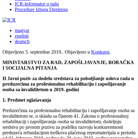
ICR-Informator o radu
Procedure Izbora Direktora
magyar
english
deutsch
Objavljeno
5. septembar 2019.
. Objavljeno u
Konkursi
.
MINISTARSTVO ZA RAD, ZAPOŠLJAVANJE, BORAČKA
I SOCIJALNA PITANJA
II Javni poziv za dodelu sredstava za poboljšanje uslova rada u
preduzećima za profesionalnu rehabilitaciju i zapošljavanje
osoba sa invaliditetom
u 2019. godini
1. Predmet oglašavanja
Preduzećima za profesionalnu rehabilitaciju i zapošljavanje osoba sa
invaliditetom se, u skladu sa članom 41. Zakona o profesionalnoj
rehabilitaciji i zapošljavanju osoba sa invaliditetom, dodeljuju
sredstva po javnom pozivu za podršku razvoju konkurentnosti
preduzeća refundacijom troškova plaćenog repromaterijala u periodu