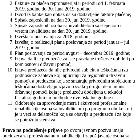
Fakture za plaćen repromaterijal u periodu od 1. februara
2019. godine do 30. juna 2019. godine;
Izvod iz banke kao dokaz da su dostavljene fakture plaćene;
Spisak zaposlenih na dan 30. jun 2019. godine;
Spisak zaposlenih osoba sa invaliditetom sa stepenom i
vrstom invaliditeta na dan 30. jun 2019. godine;
Izveštaj o poslovanju za 2018. godinu;
Izveštaj o realizaciji plana poslovanja za period januar – jul
2019. godine;
Plan poslovanja za period avgust – decembar 2019. godine;
Izjava da li je preduzeće za iste pravdane troškove dobilo i po
kom osnovu državnu pomoć;
Izjava preduzeća da nije privredni subjekt u teškoćama (za
podnosioce zahteva koji apliciraju za regionalnu državnu
pomoć), a preduzeća koja se smatraju privrednim subjektom u
teškoćama dostavljaju izjavu o svakoj drugoj de minimis
državnoj pomoći koja je preduzeću dodeljena u tekućoj
fiskalnoj godini i u prethodne dve fiskalne godine i
Odobrenje za sprovođenje mera i aktivnosti profesionalne
rehabilitacije osoba sa invaliditetom po programu obuke koji
je u vezi sa delatnošću koja se obavlja u preduzeću i za koje
se potražuju sredstva.
Pravo na podnošenje prijave
po ovom javnom pozivu imaju
preduzeća za profesionalnu rehabilitaciju i zapošljavanje osoba sa