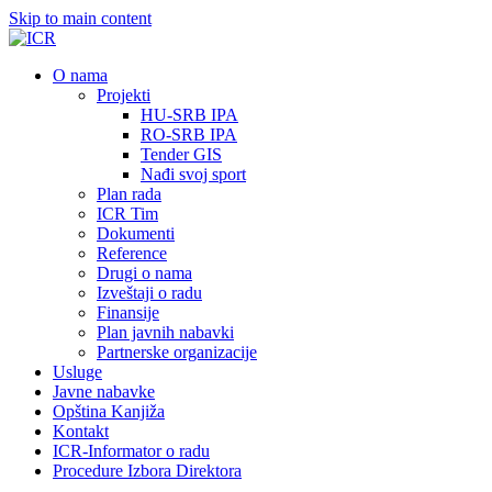
Skip to main content
О nama
Projekti
HU-SRB IPA
RO-SRB IPA
Tender GIS
Nađi svoj sport
Plan rada
ICR Tim
Dokumenti
Reference
Drugi o nama
Izveštaji o radu
Finansije
Plan javnih nabavki
Partnerske organizacije
Usluge
Javne nabavke
Opština Kanjiža
Kontakt
ICR-Informator o radu
Procedure Izbora Direktora