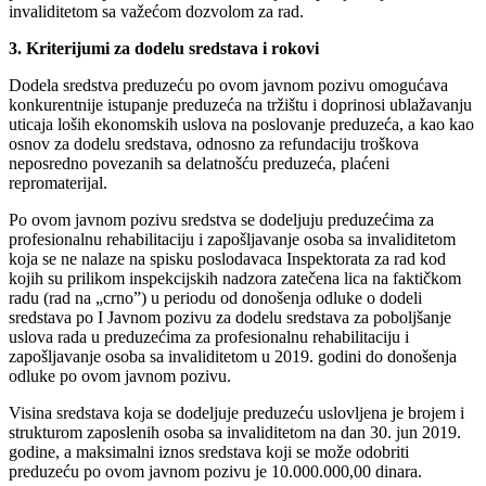
invaliditetom sa važećom dozvolom za rad.
3. Kriterijumi za dodelu sredstava i rokovi
Dodela sredstva preduzeću po ovom javnom pozivu omogućava
konkurentnije istupanje preduzeća na tržištu i doprinosi ublažavanju
uticaja loših ekonomskih uslova na poslovanje preduzeća, a kao kao
osnov za dodelu sredstava, odnosno za refundaciju troškova
neposredno povezanih sa delatnošću preduzeća, plaćeni
repromaterijal.
Po ovom javnom pozivu sredstva se dodeljuju preduzećima za
profesionalnu rehabilitaciju i zapošljavanje osoba sa invaliditetom
koja se ne nalaze na spisku poslodavaca Inspektorata za rad kod
kojih su prilikom inspekcijskih nadzora zatečena lica na faktičkom
radu (rad na „crno”) u periodu od donošenja odluke o dodeli
sredstava po I Javnom pozivu za dodelu sredstava za poboljšanje
uslova rada u preduzećima za profesionalnu rehabilitaciju i
zapošljavanje osoba sa invaliditetom u 2019. godini do donošenja
odluke po ovom javnom pozivu.
Visina sredstava koja se dodeljuje preduzeću uslovljena je brojem i
strukturom zaposlenih osoba sa invaliditetom na dan 30. jun 2019.
godine, a maksimalni iznos sredstava koji se može odobriti
preduzeću po ovom javnom pozivu je 10.000.000,00 dinara.