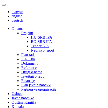
magyar
english
deutsch
О nama
Projekti
HU-SRB IPA
RO-SRB IPA
Tender GIS
Nađi svoj sport
Plan rada
ICR Tim
Dokumenti
Reference
Drugi o nama
Izveštaji o radu
Finansije
Plan javnih nabavki
Partnerske organizacije
Usluge
Javne nabavke
Opština Kanjiža
Kontakt