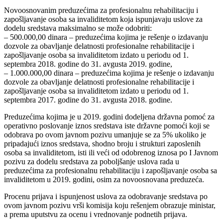
Novoosnovanim preduzećima za profesionalnu rehabilitaciju i
zapošljavanje osoba sa invaliditetom koja ispunjavaju uslove za
dodelu sredstava maksimalno se može odobriti:
– 500.000,00 dinara – preduzećima kojima je rešenje o izdavanju
dozvole za obavljanje delatnosti profesionalne rehabilitacije i
zapošljavanje osoba sa invaliditetom izdato u periodu od 1.
septembra 2018. godine do 31. avgusta 2019. godine,
– 1.000.000,00 dinara – preduzećima kojima je rešenje o izdavanju
dozvole za obavljanje delatnosti profesionalne rehabilitacije i
zapošljavanje osoba sa invaliditetom izdato u periodu od 1.
septembra 2017. godine do 31. avgusta 2018. godine.
Preduzećima kojima je u 2019. godini dodeljena državna pomoć za
operativno poslovanje iznos sredstava iste državne pomoći koji se
odobrava po ovom javnom pozivu umanjuje se za 5% ukoliko je
pripadajući iznos sredstava, shodno broju i strukturi zaposlenih
osoba sa invaliditetom, isti ili veći od odobrenog iznosa po I Javnom
pozivu za dodelu sredstava za poboljšanje uslova rada u
preduzećima za profesionalnu rehabilitaciju i zapošljavanje osoba sa
invaliditetom u 2019. godini, osim za novoosnovana preduzeća.
Procenu prijava i ispunjenost uslova za odobravanje sredstava po
ovom javnom pozivu vrši komisija koju rešenjem obrazuje ministar,
a prema uputstvu za ocenu i vrednovanje podnetih prijava.