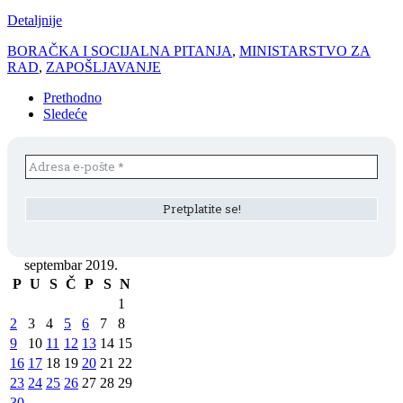
Detaljnije
BORAČKA I SOCIJALNA PITANJA
,
MINISTARSTVO ZA
RAD
,
ZAPOŠLJAVANJE
Prethodno
Sledeće
septembar 2019.
P
U
S
Č
P
S
N
1
2
3
4
5
6
7
8
9
10
11
12
13
14
15
16
17
18
19
20
21
22
23
24
25
26
27
28
29
30