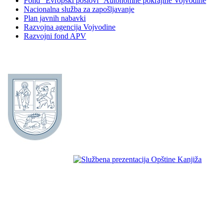
Fond "Evropski poslovi" Autonomne pokrajine Vojvodine
Nacionalna služba za zapošljavanje
Plan javnih nabavki
Razvojna agencija Vojvodine
Razvojni fond APV