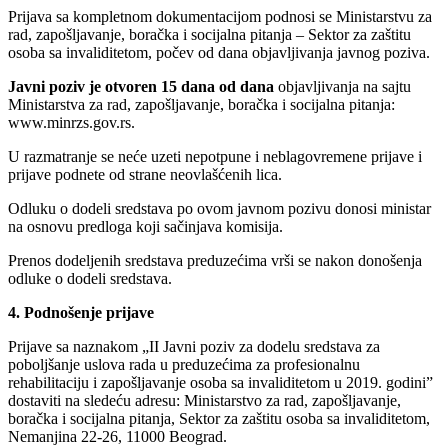
Prijava sa kompletnom dokumentacijom podnosi se Ministarstvu za
rad, zapošljavanje, boračka i socijalna pitanja – Sektor za zaštitu
osoba sa invaliditetom, počev od dana objavljivanja javnog poziva.
Javni poziv je otvoren 15 dana od dana
objavljivanja na sajtu
Ministarstva za rad, zapošljavanje, boračka i socijalna pitanja:
www.minrzs.gov.rs.
U razmatranje se neće uzeti nepotpune i neblagovremene prijave i
prijave podnete od strane neovlašćenih lica.
Odluku o dodeli sredstava po ovom javnom pozivu donosi ministar
na osnovu predloga koji sačinjava komisija.
Prenos dodeljenih sredstava preduzećima vrši se nakon donošenja
odluke o dodeli sredstava.
4. Podnošenje prijave
Prijave sa naznakom „II Javni poziv za dodelu sredstava za
poboljšanje uslova rada u preduzećima za profesionalnu
rehabilitaciju i zapošljavanje osoba sa invaliditetom u 2019. godini”
dostaviti na sledeću adresu: Ministarstvo za rad, zapošljavanje,
boračka i socijalna pitanja, Sektor za zaštitu osoba sa invaliditetom,
Nemanjina 22-26, 11000 Beograd.