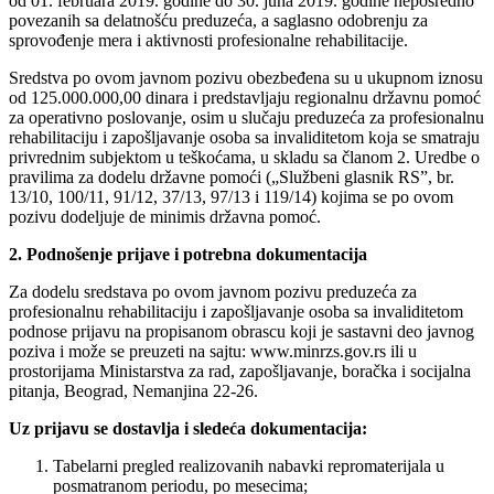
od 01. februara 2019. godine do 30. juna 2019. godine neposredno
povezanih sa delatnošću preduzeća, a saglasno odobrenju za
sprovođenje mera i aktivnosti profesionalne rehabilitacije.
Sredstva po ovom javnom pozivu obezbeđena su u ukupnom iznosu
od 125.000.000,00 dinara i predstavljaju regionalnu državnu pomoć
za operativno poslovanje, osim u slučaju preduzeća za profesionalnu
rehabilitaciju i zapošljavanje osoba sa invaliditetom koja se smatraju
privrednim subjektom u teškoćama, u skladu sa članom 2. Uredbe o
pravilima za dodelu državne pomoći („Službeni glasnik RSˮ, br.
13/10, 100/11, 91/12, 37/13, 97/13 i 119/14) kojima se po ovom
pozivu dodeljuje de minimis državna pomoć.
2. Podnošenje prijave i potrebna dokumentacija
Za dodelu sredstava po ovom javnom pozivu preduzeća za
profesionalnu rehabilitaciju i zapošljavanje osoba sa invaliditetom
podnose prijavu na propisanom obrascu koji je sastavni deo javnog
poziva i može se preuzeti na sajtu: www.minrzs.gov.rs ili u
prostorijama Ministarstva za rad, zapošljavanje, boračka i socijalna
pitanja, Beograd, Nemanjina 22-26.
Uz prijavu se dostavlja i sledeća dokumentacija:
Tabelarni pregled realizovanih nabavki repromaterijala u
posmatranom periodu, po mesecima;