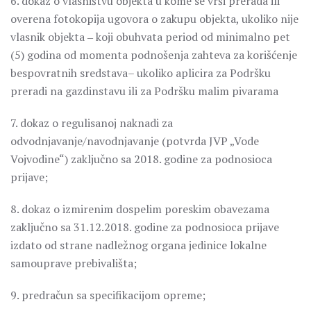
6. dokaz o vlasništvu objekta u kome se vrši prerada ili
overena fotokopija ugovora o zakupu objekta, ukoliko nije
vlasnik objekta ‒ koji obuhvata period od minimalno pet
(5) godina od momenta podnošenja zahteva za korišćenje
bespovratnih sredstava– ukoliko aplicira za Podršku
preradi na gazdinstavu ili za Podršku malim pivarama
7. dokaz o regulisanoj naknadi za
odvodnjavanje/navodnjavanje (potvrda JVP „Vode
Vojvodine“) zaključno sa 2018. godine za podnosioca
prijave;
8. dokaz o izmirenim dospelim poreskim obavezama
zaključno sa 31.12.2018. godine za podnosioca prijave
izdato od strane nadležnog organa jedinice lokalne
samouprave prebivališta;
9. predračun sa specifikacijom opreme;