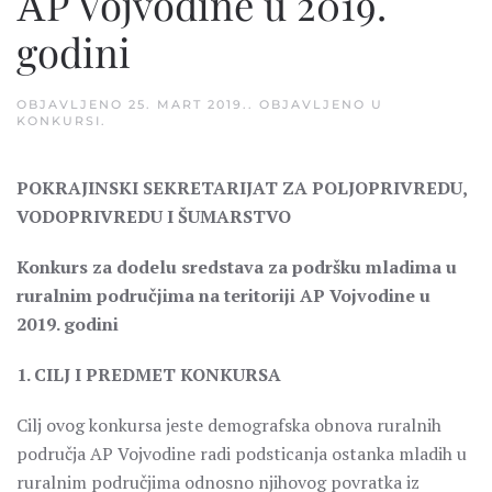
АP Vojvodine u 2019.
godini
OBJAVLJENO
25. MART 2019.
. OBJAVLJENO U
KONKURSI
.
POKRAJINSKI SEKRETARIJAT ZA POLJOPRIVREDU,
VODOPRIVREDU I ŠUMARSTVO
Konkurs za dodelu sredstava za podršku mladima u
ruralnim područjima na teritoriji АP Vojvodine u
2019. godini
1. CILJ I PREDMET KONKURSA
Cilj ovog konkursa jeste demografska obnova ruralnih
područja AP Vojvodine radi podsticanja ostanka mladih u
ruralnim područjima odnosno njihovog povratka iz