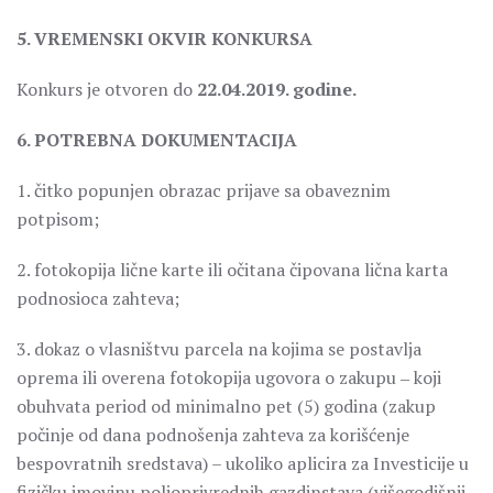
5. VREMENSKI OKVIR KONKURSA
Konkurs je otvoren do
22.04.2019. godine.
6. POTREBNA DOKUMENTACIJA
1. čitko popunjen obrazac prijave sa obaveznim
potpisom;
2. fotokopija lične karte ili očitana čipovana lična karta
podnosioca zahteva;
3. dokaz o vlasništvu parcela na kojima se postavlja
oprema ili overena fotokopija ugovora o zakupu ‒ koji
obuhvata period od minimalno pet (5) godina (zakup
počinje od dana podnošenja zahteva za korišćenje
bespovratnih sredstava) – ukoliko aplicira za Investicije u
fizičku imovinu poljoprivrednih gazdinstava (višegodišnji