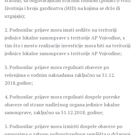
statusu; sa odgovarajućim stočnim fondom (podaci o vrsti
životinja i broju gazdinstva (HID) na kojima se drže ili
uzgajaju);
2. Podnosilac prijave mora imati sedište na teritoriji
jedinice lokalne samouprave s teritorije AP Vojvodine, s
tim što i mesto realizacije investicije mora biti na teritoriji
jedinice lokalne samouprave s teritorije AP Vojvodine;
3. Podnosilac prijave mora regulisati obaveze po
rešenjima o vodnim naknadama zaključno sa 31.12.
2018.godine;
4. Podnosilac prijave mora regulisati dospele poreske
obaveze od strane nadležnog organa jedinice lokalne
samouprave, zaključno sa 31.12.2018. godine;
5. Podnosilac prijave mora izmiriti dospele obaveze po
ugovorima o zakupu poljoprivrednog zemljišta u državnoj