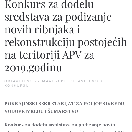
Konkurs za dodelu
sredstava za podizanje
novih ribnjaka i
rekonstrukciju postojećih
na teritoriji APV za
2019.godinu
OBJAVLJENO
25. MART 2019.
. OBJAVLJENO U
KONKURSI
.
POKRAJINSKI SEKRETARIJAT ZA POLJOPRIVREDU,
VODOPRIVREDU I ŠUMARSTVO
Konkurs za dodelu sredstava za podizanje novih