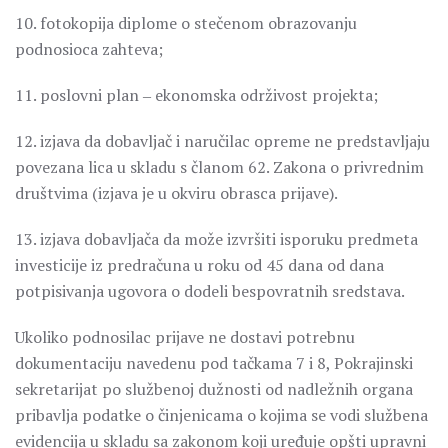
10. fotokopija diplome o stečenom obrazovanju
podnosioca zahteva;
11. poslovni plan ‒ ekonomska održivost projekta;
12. izjava da dobavljač i naručilac opreme ne predstavljaju
povezana lica u skladu s članom 62. Zakona o privrednim
društvima (izjava je u okviru obrasca prijave).
13. izjava dobavljača da može izvršiti isporuku predmeta
investicije iz predračuna u roku od 45 dana od dana
potpisivanja ugovora o dodeli bespovratnih sredstava.
Ukoliko podnosilac prijave ne dostavi potrebnu
dokumentaciju navedenu pod tačkama 7 i 8, Pokrajinski
sekretarijat po službenoj dužnosti od nadležnih organa
pribavlja podatke o činjenicama o kojima se vodi službena
evidencija u skladu sa zakonom koji uređuje opšti upravni