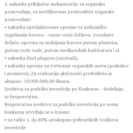
2. nabavka priključne mehanizacije za organsku
proizvodnju, za sertifikovane proizvođeče organske
proizvodnje:
• nabavka specijalizovane opreme za mehaničko
regulisanje korova – razne vrste češljeva, zvezdaste
drljače, oprema za suzbijanje korova putem plamena,
putem vrele vode, potom medjurednih kultivatora i sl.
• nabavka čizel plugova (razrivači),
• nabavka opreme za tretiranje organskih useva (prskalice
i atomizeri). Za realizaciju aktivnosti predviđeno je
ukupno- 10.000.000,00 dinara.
Sredstva za podršku investicija po Konkursu – dodeljuju
se bespovratno.
Bespovratna sredstva za podršku investicija po ovom
konkursu utvrđuju se u iznosu:
• za tačku 1, do 80% od ukupno prihvatljivih troškova
investicije