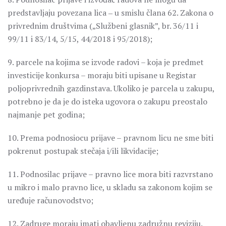
predstavljaju povezana lica ‒ u smislu člana 62. Zakona o
privrednim društvima („Službeni glasnik”, br. 36/11 i
99/11 i 83/14, 5/15, 44/2018 i 95/2018);
9. parcele na kojima se izvode radovi – koja je predmet
investicije konkursa – moraju biti upisane u Registar
poljoprivrednih gazdinstava. Ukoliko je parcela u zakupu,
potrebno je da je do isteka ugovora o zakupu preostalo
najmanje pet godina;
10. Prema podnosiocu prijave – pravnom licu ne sme biti
pokrenut postupak stečaja i/ili likvidacije;
11. Podnosilac prijave – pravno lice mora biti razvrstano
u mikro i malo pravno lice, u skladu sa zakonom kojim se
uređuje računovodstvo;
12. Zadruge moraju imati obavljenu zadružnu reviziju.