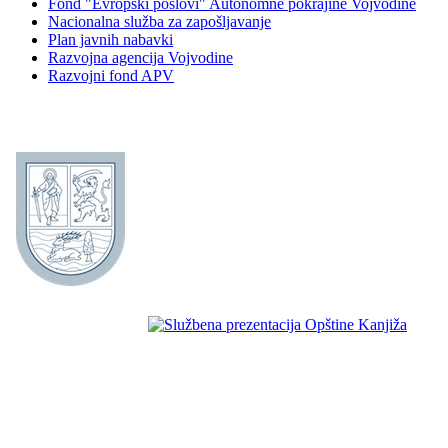
Fond "Evropski poslovi" Autonomne pokrajine Vojvodine
Nacionalna služba za zapošljavanje
Plan javnih nabavki
Razvojna agencija Vojvodine
Razvojni fond APV