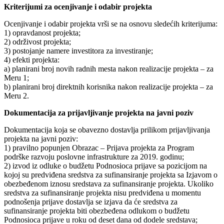
Kriterijumi za ocenjivanje i odabir projekta
Ocenjivanje i odabir projekta vrši se na osnovu sledećih kriterijuma:
1) opravdanost projekta;
2) održivost projekta;
3) postojanje namere investitora za investiranje;
4) efekti projekta:
a) planirani broj novih radnih mesta nakon realizacije projekta – za
Meru 1;
b) planirani broj direktnih korisnika nakon realizacije projekta – za
Meru 2.
Dokumentacija za prijavljivanje projekta na javni poziv
Dokumentacija koja se obavezno dostavlja prilikom prijavljivanja
projekta na javni poziv:
1) pravilno popunjen Obrazac – Prijava projekta za Program
podrške razvoju poslovne infrastrukture za 2019. godinu;
2) izvod iz odluke o budžetu Podnosioca prijave sa pozicijom na
kojoj su predviđena sredstva za sufinansiranje projekta sa Izjavom o
obezbeđenom iznosu sredstava za sufinansiranje projekta. Ukoliko
sredstva za sufinansiranje projekta nisu predviđena u momentu
podnošenja prijave dostavlja se izjava da će sredstva za
sufinansiranje projekta biti obezbeđena odlukom o budžetu
Podnosioca prijave u roku od deset dana od dodele sredstava;