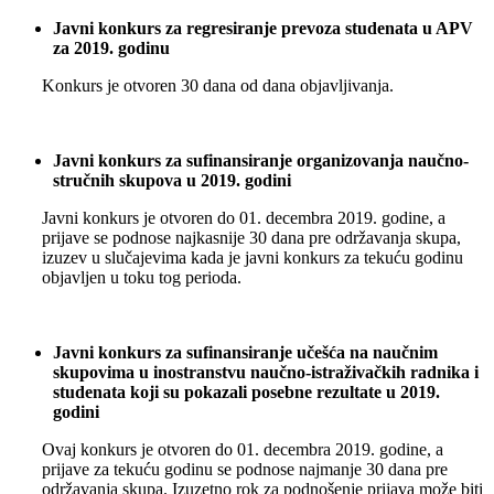
Javni konkurs za regresiranje prevoza studenata u APV
za 2019. godinu
Konkurs je otvoren 30 dana od dana objavljivanja.
Javni konkurs za sufinansiranje organizovanja naučno-
stručnih skupova u 2019. godini
Javni konkurs je otvoren do 01. decembra 2019. godine, a
prijave se podnose najkasnije 30 dana pre održavanja skupa,
izuzev u slučajevima kada je javni konkurs za tekuću godinu
objavljen u toku tog perioda.
Javni konkurs za sufinansiranje učešća na naučnim
skupovima u inostranstvu naučno-istraživačkih radnika i
studenata koji su pokazali posebne rezultate u 2019.
godini
Ovaj konkurs je otvoren do 01. decembra 2019. godine, a
prijave za tekuću godinu se podnose najmanje 30 dana pre
održavanja skupa. Izuzetno rok za podnošenje prijava može biti