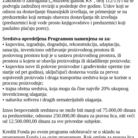
Zakonom o zadrugama („Službeni glasnik RS“, broj 112/15) i da se
podvrgla zadružnoj reviziji u poslednje dve godine. Uslov koji se
odnosi na dostavljanje finansijskih izveštaja, ne primenjuje se na
preduzetnike koji nemaju obavezu dostavljanja tih izveštaja
(preduzetnici koji vode prosto knjigovodstvo i preduzetnici koji
paušalno plaćaju porez).
Sredstva opredeljena Programom namenjena su za:
• kupovinu, izgradnju, dogradnju, rekonstrukciju, adaptaciju,
sanaciju, investiciono održavanje proizvodnog prostora ili
poslovnog prostora koji je u sastavu proizvodnog prostora, ili
prostora u kojem se obavlja proizvodnja ili skladištenje proizvoda;
• kupovinu nove ili polovne proizvodne i građevinske opreme (ne
starije od pet godina), uključujući dostavna vozila za prevoz
sopstvenih proizvoda i druga transportna sredstva koja se koriste u
procesu proizvodnje;
• trajna obrtna sredstva, koja mogu da čine najviše 20% ukupnog
investicionog ulaganja;
• nabavku softvera i drugih nematerijalnih ulaganja.
Iznos bespovratnih sredstava ne može biti manji od 75.000,00 dinara
za preduzetnike, odnosno 250.000,00 dinara za pravna lica, niti veći
od 12.500.000,00 dinara za sve privredne subjekte.
Krediti Fonda po ovom programu odobravaće se u skladu sa
programom Fonda i sa ovim programom. Rok otplate za pravna lica