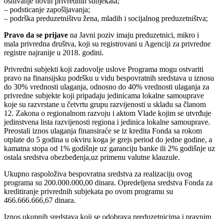
osnivanje novih privrednih subjekata;
– podsticanje zapošljavanja;
– podrška preduzetništvu žena, mladih i socijalnog preduzetništva;
Pravo da se prijave
na Javni poziv imaju preduzetnici, mikro i
mala privredna društva, koji su registrovani u Agenciji za privredne
registre najranije u 2018. godini.
Privredni subjekti koji zadovolje uslove Programa mogu ostvariti
pravo na finansijsku podršku u vidu bespovratnih sredstava u iznosu
do 30% vrednosti ulaganja, odnosno do 40% vrednosti ulaganja za
privredne subjekte koji pripadaju jedinicama lokalne samouprave
koje su razvrstane u četvrtu grupu razvijenosti u skladu sa članom
12. Zakona o regionalnom razvoju i aktom Vlade kojim se utvrđuje
jedinstvena lista razvijenosti regiona i jedinica lokalne samouprave.
Preostali iznos ulaganja finansiraće se iz kredita Fonda sa rokom
otplate do 5 godina u okviru koga je grejs period do jedne godine, a
kamatna stopa od 1% godišnje uz garanciju banke ili 2% godišnje uz
ostala sredstva obezbeđenja,uz primenu valutne klauzule.
Ukupno raspoloživa bespovratna sredstva za realizaciju ovog
programa su 200.000.000,00 dinara. Opredeljena sredstva Fonda za
kreditiranje privrednih subjekata po ovom programu su
466.666.666,67 dinara.
Iznos ukupnih sredstava koji se odobrava preduzetnicima i pravnim