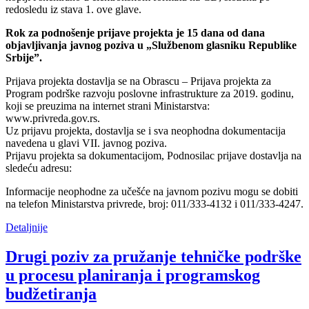
redosledu iz stava 1. ove glave.
Rok za podnošenje prijave projekta je 15 dana od dana
objavljivanja javnog poziva u „Službenom glasniku Republike
Srbije”.
Prijava projekta dostavlja se na Obrascu – Prijava projekta za
Program podrške razvoju poslovne infrastrukture za 2019. godinu,
koji se preuzima na internet strani Ministarstva:
www.privreda.gov.rs.
Uz prijavu projekta, dostavlja se i sva neophodna dokumentacija
navedena u glavi VII. javnog poziva.
Prijavu projekta sa dokumentacijom, Podnosilac prijave dostavlja na
sledeću adresu:
Informacije neophodne za učešće na javnom pozivu mogu se dobiti
na telefon Ministarstva privrede, broj: 011/333-4132 i 011/333-4247.
Detaljnije
Drugi poziv za pružanje tehničke podrške
u procesu planiranja i programskog
budžetiranja