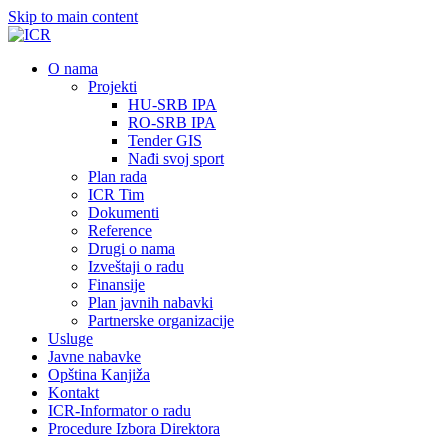
Skip to main content
О nama
Projekti
HU-SRB IPA
RO-SRB IPA
Tender GIS
Nađi svoj sport
Plan rada
ICR Tim
Dokumenti
Reference
Drugi o nama
Izveštaji o radu
Finansije
Plan javnih nabavki
Partnerske organizacije
Usluge
Javne nabavke
Opština Kanjiža
Kontakt
ICR-Informator o radu
Procedure Izbora Direktora