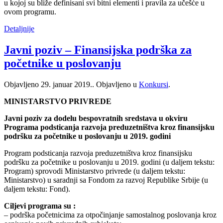
u kojoj su bliže definisani svi bitni elementi i pravila za učešće u
ovom programu.
Detaljnije
Javni poziv – Finansijska podrška za
početnike u poslovanju
Objavljeno
29. januar 2019.
. Objavljeno u
Konkursi
.
MINISTARSTVO PRIVREDE
Javni poziv za dodelu bespovratnih sredstava u okviru
Programa podsticanja razvoja preduzetništva kroz finansijsku
podršku za početnike u poslovanju u 2019. godini
Program podsticanja razvoja preduzetništva kroz finansijsku
podršku za početnike u poslovanju u 2019. godini (u daljem tekstu:
Program) sprovodi Ministarstvo privrede (u daljem tekstu:
Ministarstvo) u saradnji sa Fondom za razvoj Republike Srbije (u
daljem tekstu: Fond).
Ciljevi programa su :
– podrška početnicima za otpočinjanje samostalnog poslovanja kroz