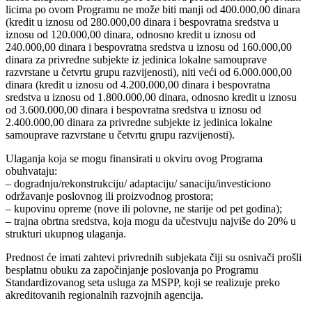
licima po ovom Programu ne može biti manji od 400.000,00 dinara
(kredit u iznosu od 280.000,00 dinara i bespovratna sredstva u
iznosu od 120.000,00 dinara, odnosno kredit u iznosu od
240.000,00 dinara i bespovratna sredstva u iznosu od 160.000,00
dinara za privredne subjekte iz jedinica lokalne samouprave
razvrstane u četvrtu grupu razvijenosti), niti veći od 6.000.000,00
dinara (kredit u iznosu od 4.200.000,00 dinara i bespovratna
sredstva u iznosu od 1.800.000,00 dinara, odnosno kredit u iznosu
od 3.600.000,00 dinara i bespovratna sredstva u iznosu od
2.400.000,00 dinara za privredne subjekte iz jedinica lokalne
samouprave razvrstane u četvrtu grupu razvijenosti).
Ulaganja koja se mogu finansirati u okviru ovog Programa
obuhvataju:
– dogradnju/rekonstrukciju/ adaptaciju/ sanaciju/investiciono
održavanje poslovnog ili proizvodnog prostora;
– kupovinu opreme (nove ili polovne, ne starije od pet godina);
– trajna obrtna sredstva, koja mogu da učestvuju najviše do 20% u
strukturi ukupnog ulaganja.
Prednost će imati zahtevi privrednih subjekata čiji su osnivači prošli
besplatnu obuku za započinjanje poslovanja po Programu
Standardizovanog seta usluga za MSPP, koji se realizuje preko
akreditovanih regionalnih razvojnih agencija.