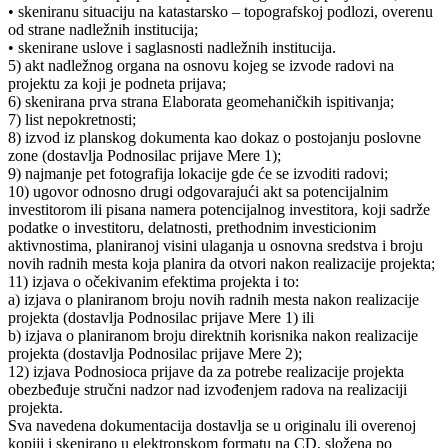
• skeniranu situaciju na katastarsko – topografskoj podlozi, overenu
od strane nadležnih institucija;
• skenirane uslove i saglasnosti nadležnih institucija.
5) akt nadležnog organa na osnovu kojeg se izvode radovi na
projektu za koji je podneta prijava;
6) skenirana prva strana Elaborata geomehaničkih ispitivanja;
7) list nepokretnosti;
8) izvod iz planskog dokumenta kao dokaz o postojanju poslovne
zone (dostavlja Podnosilac prijave Mere 1);
9) najmanje pet fotografija lokacije gde će se izvoditi radovi;
10) ugovor odnosno drugi odgovarajući akt sa potencijalnim
investitorom ili pisana namera potencijalnog investitora, koji sadrže
podatke o investitoru, delatnosti, prethodnim investicionim
aktivnostima, planiranoj visini ulaganja u osnovna sredstva i broju
novih radnih mesta koja planira da otvori nakon realizacije projekta;
11) izjava o očekivanim efektima projekta i to:
a) izjava o planiranom broju novih radnih mesta nakon realizacije
projekta (dostavlja Podnosilac prijave Mere 1) ili
b) izjava o planiranom broju direktnih korisnika nakon realizacije
projekta (dostavlja Podnosilac prijave Mere 2);
12) izjava Podnosioca prijave da za potrebe realizacije projekta
obezbeđuje stručni nadzor nad izvođenjem radova na realizaciji
projekta.
Sva navedena dokumentacija dostavlja se u originalu ili overenoj
kopiji i skenirano u elektronskom formatu na CD, složena po