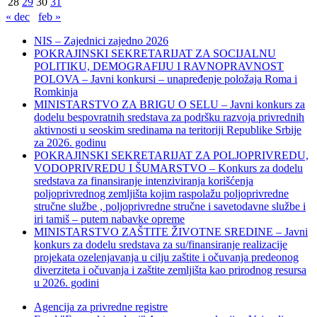
28
29
30
31
« dec
feb »
NIS – Zajednici zajedno 2026
POKRAJINSKI SEKRETARIJAT ZA SOCIJALNU
POLITIKU, DEMOGRAFIJU I RAVNOPRAVNOST
POLOVA – Javni konkursi – unapređenje položaja Roma i
Romkinja
MINISTARSTVO ZA BRIGU O SELU – Javni konkurs za
dodelu bespovratnih sredstava za podršku razvoja privrednih
aktivnosti u seoskim sredinama na teritoriji Republike Srbije
za 2026. godinu
POKRAJINSKI SEKRETARIJAT ZA POLJOPRIVREDU,
VODOPRIVREDU I ŠUMARSTVO – Konkurs za dodelu
sredstava za finansiranje intenziviranja korišćenja
poljoprivrednog zemljišta kojim raspolažu poljoprivredne
stručne službe , poljoprivredne stručne i savetodavne službe i
iri tamiš ‒ putem nabavke opreme
MINISTARSTVO ZAŠTITE ŽIVOTNE SREDINE – Javni
konkurs za dodelu sredstava za su/finansiranje realizacije
projekata ozelenjavanja u cilju zaštite i očuvanja predeonog
diverziteta i očuvanja i zaštite zemljišta kao prirodnog resursa
u 2026. godini
Agencija za privredne registre