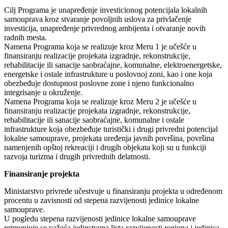
Cilj Programa je unapređenje investicionog potencijala lokalnih
samouprava kroz stvaranje povoljnih uslova za privlačenje
investicija, unapređenje privrednog ambijenta i otvaranje novih
radnih mesta.
Namena Programa koja se realizuje kroz Meru 1 je učešće u
finansiranju realizacije projekata izgradnje, rekonstrukcije,
rehabilitacije ili sanacije saobraćajne, komunalne, elektroenergetske,
energetske i ostale infrastrukture u poslovnoj zoni, kao i one koja
obezbeđuje dostupnost poslovne zone i njeno funkcionalno
integrisanje u okruženje.
Namena Programa koja se realizuje kroz Meru 2 je učešće u
finansiranju realizacije projekata izgradnje, rekonstrukcije,
rehabilitacije ili sanacije saobraćajne, komunalne i ostale
infrastrukture koja obezbeđuje turistički i drugi privredni potencijal
lokalne samouprave, projekata uređenja javnih površina, površina
namenjenih opštoj rekreaciji i drugih objekata koji su u funkciji
razvoja turizma i drugih privrednih delatnosti.
Finansiranje projekta
Ministarstvo privrede učestvuje u finansiranju projekta u određenom
procentu u zavisnosti od stepena razvijenosti jedinice lokalne
samouprave.
U pogledu stepena razvijenosti jedinice lokalne samouprave
primenjuje se važeća jedinstvena lista razvijenosti regiona i jedinica