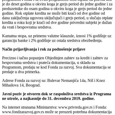
je do deset godina u okviru koga je grejs period do jedne godine i za
preduzetnike do osam godina u okviru koga je grejs period do jedne
godine. Rok otplate kredita ne može biti kraći od dve godine od
dana zaključenja ugovora uključujući i grejs period, u slučaju otplate
kredita u roku koji je kraći od dve godine privredni subjekt je dužan
da vrati i bespovratna sredstva.
Kamatna stopa, uz primenu valutne klauzule, iznosi 1% godišnje uz
garanciju banke i 2% godišnje uz ostala sredstva obezbeđenja.
Način prijavljivanja i rok za podnošenje prijave
Precizno i tačno popunjen Objedinjen zahtev za kredit i zahtev za
bespovratna sredstva i prateća dokumentacija, u skladu sa
Programom, predaju se kod Fonda za razvoj. Sva dokumentacija se
predaje u dva primerka.
Adrese Fonda za razvoj su: Bulevar Nemanjića 14a, Niš i Knez
Mihailova 14, Beograd.
Javni poziv je otvoren dok se raspoloživa sredstva iz Programa
ne utroše, a najkasnije do 31. decembra 2019. godine.
Na internet stranama Ministarstva: www.privreda.gov.rs i Fonda:
www.fondzarazvoj.gov.rs može se preuzeti potrebna dokumentacija