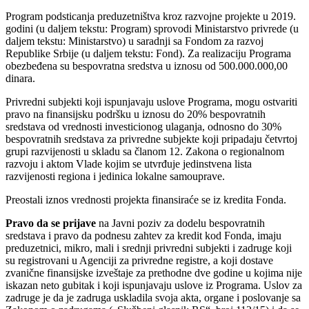
Program podsticanja preduzetništva kroz razvojne projekte u 2019.
godini (u daljem tekstu: Program) sprovodi Ministarstvo privrede (u
daljem tekstu: Ministarstvo) u saradnji sa Fondom za razvoj
Republike Srbije (u daljem tekstu: Fond). Za realizaciju Programa
obezbeđena su bespovratna sredstva u iznosu od 500.000.000,00
dinara.
Privredni subjekti koji ispunjavaju uslove Programa, mogu ostvariti
pravo na finansijsku podršku u iznosu do 20% bespovratnih
sredstava od vrednosti investicionog ulaganja, odnosno do 30%
bespovratnih sredstava za privredne subjekte koji pripadaju četvrtoj
grupi razvijenosti u skladu sa članom 12. Zakona o regionalnom
razvoju i aktom Vlade kojim se utvrđuje jedinstvena lista
razvijenosti regiona i jedinica lokalne samouprave.
Preostali iznos vrednosti projekta finansiraće se iz kredita Fonda.
Pravo da se prijave
na Javni poziv za dodelu bespovratnih
sredstava i pravo da podnesu zahtev za kredit kod Fonda, imaju
preduzetnici, mikro, mali i srednji privredni subjekti i zadruge koji
su registrovani u Agenciji za privredne registre, a koji dostave
zvanične finansijske izveštaje za prethodne dve godine u kojima nije
iskazan neto gubitak i koji ispunjavaju uslove iz Programa. Uslov za
zadruge je da je zadruga uskladila svoja akta, organe i poslovanje sa