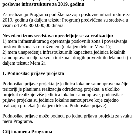
poslovne infrastrukture za 2019. godinu
Za realizaciju Programa podrške razvoju poslovne infrastrukture za
2019. godinu (u daljem tekstu: Program) predviđena su sredstva u
visini od 295.800.000,00 dinara.
Nevedeni iznos sredstava opredeljuje se za realizaciju:
1) mera infrastrukturnog opremanja poslovnih zona i povezivanja
poslovnih zona sa okruženjem (u daljem tekstu: Mera 1);
2) mera unapređenja infrastrukturnih kapaciteta jedinica lokalnih
samouprava u cilju razvoja turizma i drugih privrednih delatnosti (u
daljem tekstu: Mera 2).
1. Podnosilac prijave projekta
Podnosilac prijave projekta je jedinica lokalne samouprave na čijoj
teritoriji je planirana realizacija određenog projekta, a ukoliko
projekat realizuje više jedinica lokalne samouprave, podnosilac
prijave projekta su jedinice lokalne samouprave koje zajedno
realizuju projekat (u daljem tekstu: Podnosilac prijave).
Podnosilac prijave može podneti po jednu prijavu projekta za svaku
meru Programa.
Cilj i namena Programa