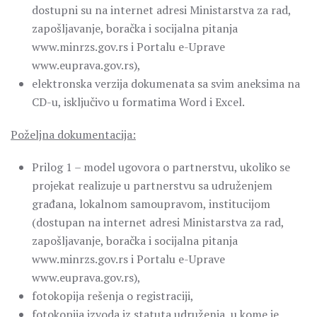
dostupni su na internet adresi Ministarstva za rad,
zapošljavanje, boračka i socijalna pitanja
www.minrzs.gov.rs i Portalu e-Uprave
www.euprava.gov.rs),
elektronska verzija dokumenata sa svim aneksima na
CD-u, isključivo u formatima Word i Excel.
Poželjna dokumentacija:
Prilog 1 – model ugovora o partnerstvu, ukoliko se
projekat realizuje u partnerstvu sa udruženjem
građana, lokalnom samoupravom, institucijom
(dostupan na internet adresi Ministarstva za rad,
zapošljavanje, boračka i socijalna pitanja
www.minrzs.gov.rs i Portalu e-Uprave
www.euprava.gov.rs),
fotokopija rešenja o registraciji,
fotokopija izvoda iz statuta udruženja, u kome je