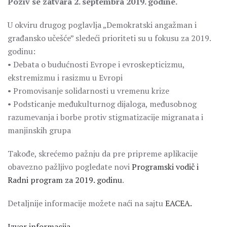
Poziv se zatvara 2. septembra 2019. godine.
U okviru drugog poglavlja „Demokratski angažman i
građansko učešće” sledeći prioriteti su u fokusu za 2019.
godinu:
• Debata o budućnosti Evrope i evroskepticizmu,
ekstremizmu i rasizmu u Evropi
• Promovisanje solidarnosti u vremenu krize
• Podsticanje međukulturnog dijaloga, međusobnog
razumevanja i borbe protiv stigmatizacije migranata i
manjinskih grupa
Takođe, skrećemo pažnju da pre pripreme aplikacije
obavezno pažljivo pogledate novi
Programski vodič i
Radni program za 2019. godinu
.
Detaljnije informacije možete naći na sajtu
EACEA.
Izvor informacija