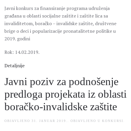
Javni konkurs za finansiranje programa udruženja
građana u oblasti socijalne zaštite i zaštite lica sa
invaliditetom, boračko – invalidske zaštite, društvene
brige o deci i popularizacije pronatalitetne politike u
2019. godini
Rok: 14.02.2019.
Detaljnije
Javni poziv za podnošenje
predloga projekata iz oblasti
boračko-invalidske zaštite
OBJAVLJENO
31. JANUAR 2019.
. OBJAVLJENO U
KONKURSI
.