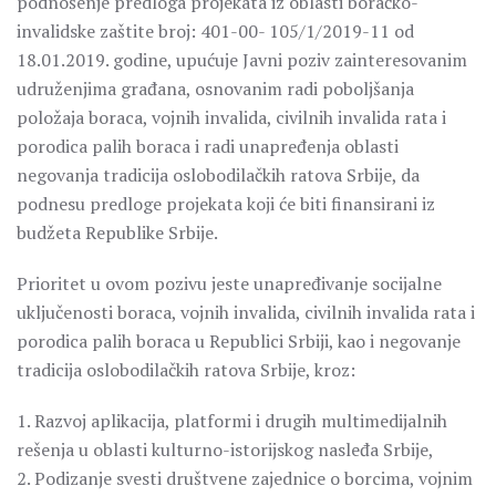
podnošenje predloga projekata iz oblasti boračko-
invalidske zaštite broj: 401-00- 105/1/2019-11 od
18.01.2019. godine, upućuje Javni poziv zainteresovanim
udruženjima građana, osnovanim radi poboljšanja
položaja boraca, vojnih invalida, civilnih invalida rata i
porodica palih boraca i radi unapređenja oblasti
negovanja tradicija oslobodilačkih ratova Srbije, da
podnesu predloge projekata koji će biti finansirani iz
budžeta Republike Srbije.
Prioritet u ovom pozivu jeste unapređivanje socijalne
uključenosti boraca, vojnih invalida, civilnih invalida rata i
porodica palih boraca u Republici Srbiji, kao i negovanje
tradicija oslobodilačkih ratova Srbije, kroz:
1. Razvoj aplikacija, platformi i drugih multimedijalnih
rešenja u oblasti kulturno-istorijskog nasleđa Srbije,
2. Podizanje svesti društvene zajednice o borcima, vojnim