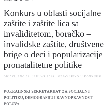
Konkurs u oblasti socijalne
zaštite i zaštite lica sa
invaliditetom, boračko –
invalidske zaštite, društvene
brige o deci i popularizacije
pronatalitetne politike
OBJAVLJENO
31. JANUAR 2019.
. OBJAVLJENO U
KONKURSI
.
POKRAJINSKI SEKRETARIJAT ZA SOCIJALNU
POLITIKU, DEMOGRAFIJU I RAVNOPRAVNOST
POLOVA