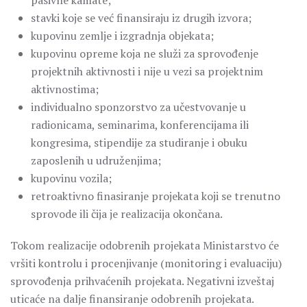
pasivne kamate;
stavki koje se već finansiraju iz drugih izvora;
kupovinu zemlje i izgradnja objekata;
kupovinu opreme koja ne služi za sprovođenje
projektnih aktivnosti i nije u vezi sa projektnim
aktivnostima;
individualno sponzorstvo za učestvovanje u
radionicama, seminarima, konferencijama ili
kongresima, stipendije za studiranje i obuku
zaposlenih u udruženjima;
kupovinu vozila;
retroaktivno finasiranje projekata koji se trenutno
sprovode ili čija je realizacija okončana.
Tokom realizacije odobrenih projekata Ministarstvo će
vršiti kontrolu i procenjivanje (monitoring i evaluaciju)
sprovođenja prihvaćenih projekata. Negativni izveštaj
uticaće na dalje finansiranje odobrenih projekata.