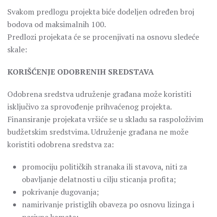
Svakom predlogu projekta biće dodeljen određen broj
bodova od maksimalnih 100.
Predlozi projekata će se procenjivati na osnovu sledeće
skale:
KORIŠĆENJE ODOBRENIH SREDSTAVA
Odobrena sredstva udruženje građana može koristiti
isključivo za sprovođenje prihvaćenog projekta.
Finansiranje projekata vršiće se u skladu sa raspoloživim
budžetskim sredstvima. Udruženje građana ne može
koristiti odobrena sredstva za:
promociju političkih stranaka ili stavova, niti za
obavljanje delatnosti u cilju sticanja profita;
pokrivanje dugovanja;
namirivanje pristiglih obaveza po osnovu lizinga i