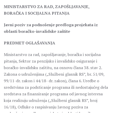
MINISTARSTVO ZA RAD, ZAPOŠLJAVANJE,
BORAČKA I SOCIJALNA PITANJA
Javni poziv za podnošenje predloga projekata iz
oblasti boračko-invalidske zaštite
PREDMET OGLAŠAVANJA
Ministarstvo za rad, zapošljavanje, boračka i socijalna
pitanja, Sektor za penzijsko i invalidsko osiguranje i
boračko-invalidsku zaštitu, na osnovu člana 38. stav 2.
Zakona o udruženjima („Službeni glasnik RS”, br. 51/09,
99/11-dr. zakon i 44/18- dr. zakon), člana 6. Uredbe o
sredstvima za podsticanje programa ili nedostajućeg dela
sredstava za finansiranje programa od javnog interesa
koja realizuju udruženja („Službeni glasnik RS”, broj
16/18), Odluke o raspisivanju Javnog poziva za