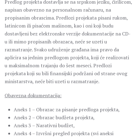
Predlog projekta dostavlja se na srpskom jeziku, ćirilicom,
napisan obavezno na personalnom računaru, na
propisanim obrascima. Predlozi projekata pisani rukom,
latinicom ili pisaćom mašinom, kao i oni koji budu
dostavljeni bez elektronske verzije dokumentacije na CD-
u ili mimo propisanih obrazaca, neće se uzeti u
razmatranje. Svako udruženje građana ima pravo da
aplicira sa jednim predlogom projekta, koji će realizovati
u maksimalnom trajanju do šest meseci. Predlozi
projekata koji su bili finansijski podržani od strane ovog
ministarstva, neće biti uzeti u razmatranje.
Obavezna dokumentacija:
Aneks 1 – Obrazac za pisanje predloga projekta,
Aneks 2 – Obrazac budžeta projekta,
Aneks 3 – Narativni budžet,
Aneks 4 – Izvršni pregled projekta (svi aneksi