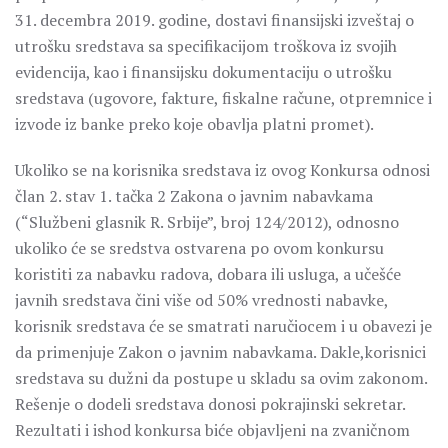
31. decembra 2019. godine, dostavi finansijski izveštaj o
utrošku sredstava sa specifikacijom troškova iz svojih
evidencija, kao i finansijsku dokumentaciju o utrošku
sredstava (ugovore, fakture, fiskalne račune, otpremnice i
izvode iz banke preko koje obavlja platni promet).
Ukoliko se na korisnika sredstava iz ovog Konkursa odnosi
član 2. stav 1. tačka 2 Zakona o javnim nabavkama
(“Službeni glasnik R. Srbije”, broj 124/2012), odnosno
ukoliko će se sredstva ostvarena po ovom konkursu
koristiti za nabavku radova, dobara ili usluga, a učešće
javnih sredstava čini više od 50% vrednosti nabavke,
korisnik sredstava će se smatrati naručiocem i u obavezi je
da primenjuje Zakon o javnim nabavkama. Dakle,korisnici
sredstava su dužni da postupe u skladu sa ovim zakonom.
Rešenje o dodeli sredstava donosi pokrajinski sekretar.
Rezultati i ishod konkursa biće objavljeni na zvaničnom