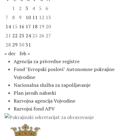
1
2
3
4
5
6
7
8
9
10
11
12
13
14
15
16
17
18
19
20
21
22
23
24
25
26
27
28
29
30
31
« dec
feb »
Agencija za privredne registre
Fond "Evropski poslovi" Autonomne pokrajine
Vojvodine
Nacionalna služba za zapošljavanje
Plan javnih nabavki
Razvojna agencija Vojvodine
Razvojni fond APV