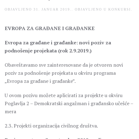
OBJAVLJENO
31. JANUAR 2019.
. OBJAVLJENO U
KONKURSI
.
EVROPA ZA GRAĐANE I GRAĐANKE
Evropa za građane i građanke: novi poziv za
podnošenje projekata (rok 2.9.2019.)
Obaveštavamo sve zainteresovane da je otvoren novi
poziv za podnošenje projekata u okviru programa
„Evropa za građane i građanke”.
U ovom pozivu možete aplicirati za projekte u okviru
Poglavlja 2 – Demokratski angažman i građansko učešće –
mera
2.3. Projekti organizacija civilnog društva.