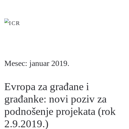
Skip
to
main
content
Mesec:
januar 2019.
Evropa za građane i
građanke: novi poziv za
podnošenje projekata (rok
2.9.2019.)