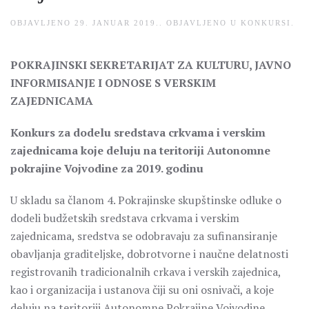
OBJAVLJENO
29. JANUAR 2019.
. OBJAVLJENO U
KONKURSI
.
POKRAJINSKI SEKRETARIJAT ZA KULTURU, JAVNO
INFORMISANJE I ODNOSE S VERSKIM
ZAJEDNICAMA
Konkurs za dodelu sredstava crkvama i verskim
zajednicama koje deluju na teritoriji Autonomne
pokrajine Vojvodine
za 2019. godinu
U skladu sa članom 4. Pokrajinske skupštinske odluke o
dodeli budžetskih sredstava crkvama i verskim
zajednicama, sredstva se odobravaju za sufinansiranje
obavljanja graditeljske, dobrotvorne i naučne delatnosti
registrovanih tradicionalnih crkava i verskih zajednica,
kao i organizacija i ustanova čiji su oni osnivači, a koje
deluju na teritoriji Autonomne Pokrajine Vojvodine.