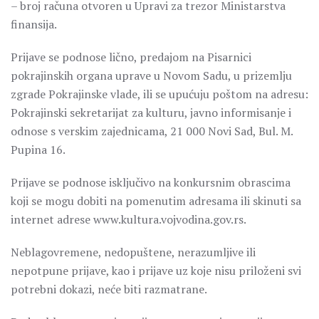
– broj računa otvoren u Upravi za trezor Ministarstva
finansija.
Prijave se podnose lično, predajom na Pisarnici
pokrajinskih organa uprave u Novom Sadu, u prizemlju
zgrade Pokrajinske vlade, ili se upućuju poštom na adresu:
Pokrajinski sekretarijat za kulturu, javno informisanje i
odnose s verskim zajednicama, 21 000 Novi Sad, Bul. M.
Pupina 16.
Prijave se podnose isključivo na konkursnim obrascima
koji se mogu dobiti na pomenutim adresama ili skinuti sa
internet adrese www.kultura.vojvodina.gov.rs.
Neblagovremene, nedopuštene, nerazumljive ili
nepotpune prijave, kao i prijave uz koje nisu priloženi svi
potrebni dokazi, neće biti razmatrane.