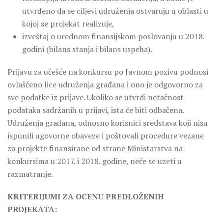
utvrđeno da se ciljevi udruženja ostvaruju u oblasti u
kojoj se projekat realizuje,
izveštaj o urednom finansijskom poslovanju u 2018.
godini (bilans stanja i bilans uspeha).
Prijavu za učešće na konkursu po Javnom pozivu podnosi
ovlašćeno lice udruženja građana i ono je odgovorno za
sve podatke iz prijave. Ukoliko se utvrdi netačnost
podataka sadržanih u prijavi, ista će biti odbačena.
Udruženja građana, odnosno korisnici sredstava koji nisu
ispunili ugovorne obaveze i poštovali procedure vezane
za projekte finansirane od strane Ministarstva na
konkursima u 2017. i 2018. godine, neće se uzeti u
razmatranje.
KRITERIJUMI ZA OCENU PREDLOŽENIH
PROJEKATA: