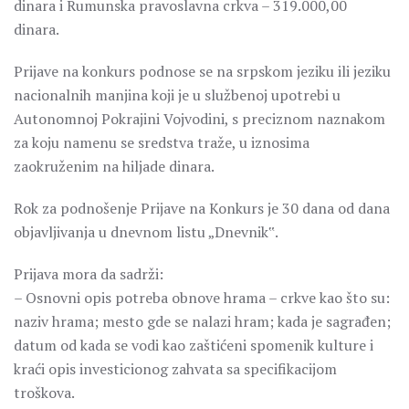
dinara i Rumunska pravoslavna crkva – 319.000,00
dinara.
Prijave na konkurs podnose se na srpskom jeziku ili jeziku
nacionalnih manjina koji je u službenoj upotrebi u
Autonomnoj Pokrajini Vojvodini, s preciznom naznakom
za koju namenu se sredstva traže, u iznosima
zaokruženim na hiljade dinara.
Rok za podnošenje Prijave na Konkurs je 30 dana od dana
objavljivanja u dnevnom listu „Dnevnik‟.
Prijava mora da sadrži:
– Osnovni opis potreba obnove hrama – crkve kao što su:
naziv hrama; mesto gde se nalazi hram; kada je sagrađen;
datum od kada se vodi kao zaštićeni spomenik kulture i
kraći opis investicionog zahvata sa specifikacijom
troškova.