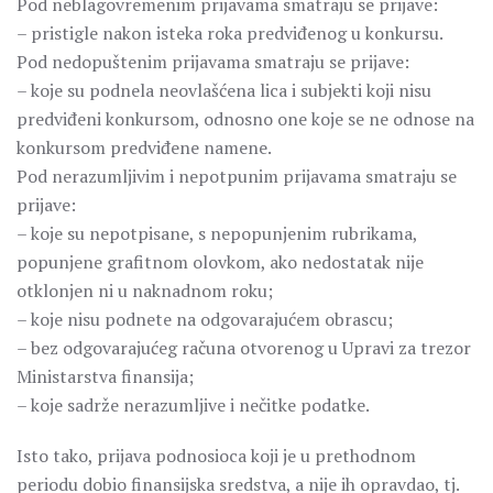
Pod neblagovremenim prijavama smatraju se prijave:
– pristigle nakon isteka roka predviđenog u konkursu.
Pod nedopuštenim prijavama smatraju se prijave:
– koje su podnela neovlašćena lica i subjekti koji nisu
predviđeni konkursom, odnosno one koje se ne odnose na
konkursom predviđene namene.
Pod nerazumljivim i nepotpunim prijavama smatraju se
prijave:
– koje su nepotpisane, s nepopunjenim rubrikama,
popunjene grafitnom olovkom, ako nedostatak nije
otklonjen ni u naknadnom roku;
– koje nisu podnete na odgovarajućem obrascu;
– bez odgovarajućeg računa otvorenog u Upravi za trezor
Ministarstva finansija;
– koje sadrže nerazumljive i nečitke podatke.
Isto tako, prijava podnosioca koji je u prethodnom
periodu dobio finansijska sredstva, a nije ih opravdao, tj.