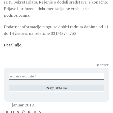
sajtu Sekretarijata. Rešenje o dodeli sredstava je konačno.
Prijave i priložena dokumentacija ne vraćaju se
podnosiocima.
Dodatne informacije mogu se dobiti radnim danima od 11
do 14 časova, na telefone 021/487-4738.
Detaljnije
SLEDEĆE
januar 2019.
P
U
S
Č
P
S
N