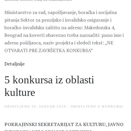
Ministarstvo za rad, zapošljavanje, boračka i socijalna
pitanja Sektor za penzijsko i invalidsko osiguranje i
boračko-invalidsku zaštitu na adresu: Makedonska 4,
Beograd na koverti obavezno treba naznačiti: puno ime i
adresu pošiljaoca, naziv projekta i sledeći tekst: „NE
OTVARATI PRE ZAVRŠETKA KONKURSA”
Detaljnije
5 konkursa iz oblasti
kulture
OBJAVLJENO
29. JANUAR 2019.
. OBJAVLJENO U
KONKURSI
.
POKRAJINSKI SEKRETARIJAT ZA KULTURU, JAVNO