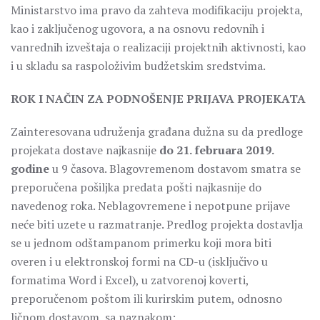
Ministarstvo ima pravo da zahteva modifikaciju projekta,
kao i zaključenog ugovora, a na osnovu redovnih i
vanrednih izveštaja o realizaciji projektnih aktivnosti, kao
i u skladu sa raspoloživim budžetskim sredstvima.
ROK I NAČIN ZA PODNOŠENJE PRIJAVA PROJEKATA
Zainteresovana udruženja građana dužna su da predloge
projekata dostave najkasnije
do 21. februara 2019.
godine
u 9 časova. Blagovremenom dostavom smatra se
preporučena pošiljka predata pošti najkasnije do
navedenog roka. Neblagovremene i nepotpune prijave
neće biti uzete u razmatranje. Predlog projekta dostavlja
se u jednom odštampanom primerku koji mora biti
overen i u elektronskoj formi na CD-u (isključivo u
formatima Word i Excel), u zatvorenoj koverti,
preporučenom poštom ili kurirskim putem, odnosno
ličnom dostavom, sa naznakom: