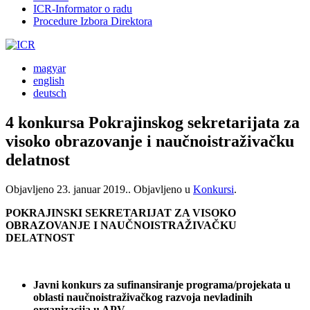
ICR-Informator o radu
Procedure Izbora Direktora
magyar
english
deutsch
4 konkursa Pokrajinskog sekretarijata za
visoko obrazovanje i naučnoistraživačku
delatnost
Objavljeno
23. januar 2019.
. Objavljeno u
Konkursi
.
POKRAJINSKI SEKRETARIJAT ZA VISOKO
OBRAZOVANJE I NAUČNOISTRAŽIVAČKU
DELATNOST
Javni konkurs za sufinansiranje programa/projekata u
oblasti naučnoistraživačkog razvoja nevladinih
organizacija u APV