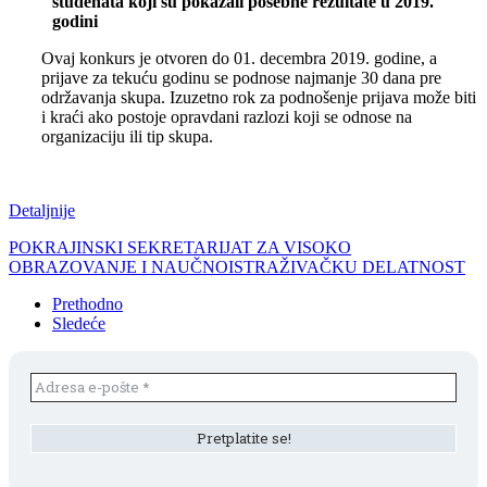
studenata koji su pokazali posebne rezultate u 2019.
godini
Ovaj konkurs je otvoren do 01. decembra 2019. godine, a
prijave za tekuću godinu se podnose najmanje 30 dana pre
održavanja skupa. Izuzetno rok za podnošenje prijava može biti
i kraći ako postoje opravdani razlozi koji se odnose na
organizaciju ili tip skupa.
Detaljnije
POKRAJINSKI SEKRETARIJAT ZA VISOKO
OBRAZOVANJE I NAUČNOISTRAŽIVAČKU DELATNOST
Prethodno
Sledeće