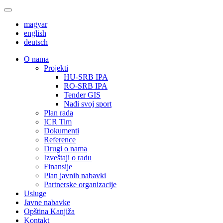
magyar
english
deutsch
О nama
Projekti
HU-SRB IPA
RO-SRB IPA
Tender GIS
Nađi svoj sport
Plan rada
ICR Tim
Dokumenti
Reference
Drugi o nama
Izveštaji o radu
Finansije
Plan javnih nabavki
Partnerske organizacije
Usluge
Javne nabavke
Opština Kanjiža
Kontakt