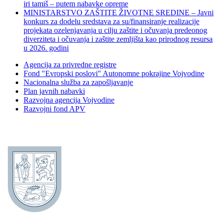
iri tamiš ‒ putem nabavke opreme
MINISTARSTVO ZAŠTITE ŽIVOTNE SREDINE – Javni
konkurs za dodelu sredstava za su/finansiranje realizacije
projekata ozelenjavanja u cilju zaštite i očuvanja predeonog
diverziteta i očuvanja i zaštite zemljišta kao prirodnog resursa
u 2026. godini
Agencija za privredne registre
Fond "Evropski poslovi" Autonomne pokrajine Vojvodine
Nacionalna služba za zapošljavanje
Plan javnih nabavki
Razvojna agencija Vojvodine
Razvojni fond APV