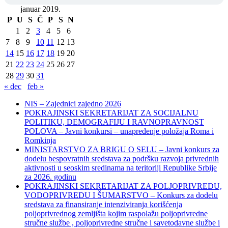
januar 2019.
P
U
S
Č
P
S
N
1
2
3
4
5
6
7
8
9
10
11
12
13
14
15
16
17
18
19
20
21
22
23
24
25
26
27
28
29
30
31
« dec
feb »
NIS – Zajednici zajedno 2026
POKRAJINSKI SEKRETARIJAT ZA SOCIJALNU
POLITIKU, DEMOGRAFIJU I RAVNOPRAVNOST
POLOVA – Javni konkursi – unapređenje položaja Roma i
Romkinja
MINISTARSTVO ZA BRIGU O SELU – Javni konkurs za
dodelu bespovratnih sredstava za podršku razvoja privrednih
aktivnosti u seoskim sredinama na teritoriji Republike Srbije
za 2026. godinu
POKRAJINSKI SEKRETARIJAT ZA POLJOPRIVREDU,
VODOPRIVREDU I ŠUMARSTVO – Konkurs za dodelu
sredstava za finansiranje intenziviranja korišćenja
poljoprivrednog zemljišta kojim raspolažu poljoprivredne
stručne službe , poljoprivredne stručne i savetodavne službe i