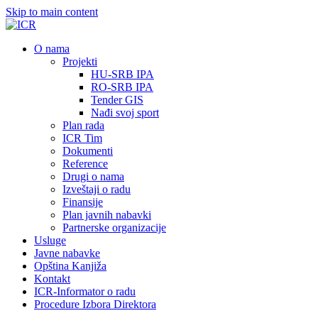
Skip to main content
О nama
Projekti
HU-SRB IPA
RO-SRB IPA
Tender GIS
Nađi svoj sport
Plan rada
ICR Tim
Dokumenti
Reference
Drugi o nama
Izveštaji o radu
Finansije
Plan javnih nabavki
Partnerske organizacije
Usluge
Javne nabavke
Opština Kanjiža
Kontakt
ICR-Informator o radu
Procedure Izbora Direktora