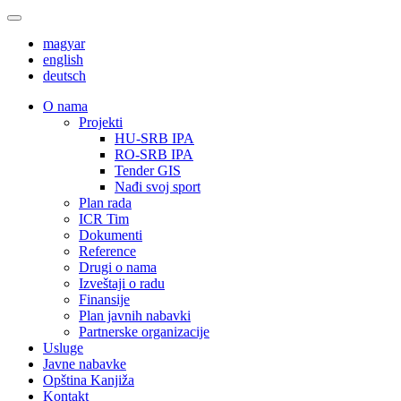
magyar
english
deutsch
О nama
Projekti
HU-SRB IPA
RO-SRB IPA
Tender GIS
Nađi svoj sport
Plan rada
ICR Tim
Dokumenti
Reference
Drugi o nama
Izveštaji o radu
Finansije
Plan javnih nabavki
Partnerske organizacije
Usluge
Javne nabavke
Opština Kanjiža
Kontakt