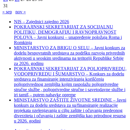
31
« sep
nov »
NIS – Zajednici zajedno 2026
POKRAJINSKI SEKRETARIJAT ZA SOCIJALNU
POLITIKU, DEMOGRAFIJU I RAVNOPRAVNOST
POLOVA – Javni konkursi – unapređenje položaja Roma i
Romkinja
MINISTARSTVO ZA BRIGU O SELU – Javni konkurs za
dodelu bespovratnih sredstava za podršku razvoja privrednih
aktivnosti u seoskim sredinama na teritoriji Republike Srbije
za 2026. godinu
POKRAJINSKI SEKRETARIJAT ZA POLJOPRIVREDU,
VODOPRIVREDU I ŠUMARSTVO – Konkurs za dodelu
sredstava za finansiranje intenziviranja korišćenja
poljoprivrednog zemljišta kojim raspolažu poljoprivredne
stručne službe , poljoprivredne stručne i savetodavne službe i
iri tamiš ‒ putem nabavke opreme
MINISTARSTVO ZAŠTITE ŽIVOTNE SREDINE – Javni
konkurs za dodelu sredstava za su/finansiranje realizacije
projekata ozelenjavanja u cilju zaštite i očuvanja predeonog
diverziteta i očuvanja i zaštite zemljišta kao prirodnog resursa
u 2026. godini