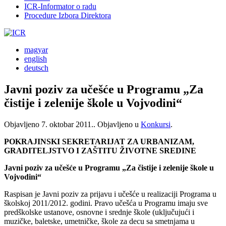
ICR-Informator o radu
Procedure Izbora Direktora
magyar
english
deutsch
Javni poziv za učešće u Programu „Za
čistije i zelenije škole u Vojvodini“
Objavljeno
7. oktobar 2011.
. Objavljeno u
Konkursi
.
POKRAJINSKI SEKRETARIJAT ZA URBANIZAM,
GRADITELJSTVO I ZAŠTITU ŽIVOTNE SREDINE
Javni poziv za učešće u Programu „Za čistije i zelenije škole u
Vojvodini“
Raspisan je Javni poziv za prijavu i učešće u realizaciji Programa u
školskoj 2011/2012. godini. Pravo učešća u Programu imaju sve
predškolske ustanove, osnovne i srednje škole (uključujući i
muzičke, baletske, umetničke, škole za decu sa smetnjama u