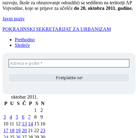
razvoju, škole za obrazovanje odraslihi) sa sedištem na teritoriji AP
Vojvodine, koje se prijave za učešće
do 20. oktobra 2011. godine.
Javni poziv
POKRAJINSKI SEKRETARIJAT ZA URBANIZAM
Prethodno
Sledeće
oktobar 2011.
P
U
S
Č
P
S
N
1
2
3
4
5
6
7
8
9
10
11
12
13
14
15
16
17
18
19
20
21
22
23
24
25
26
27
28
29
30