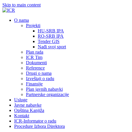
Skip to main content
О nama
Projekti
HU-SRB IPA
RO-SRB IPA
Tender GIS
Nađi svoj sport
Plan rada
ICR Tim
Dokumenti
Reference
Drugi o nama
Izveštaji o radu
Finansije
Plan javnih nabavki
Partnerske organizacije
Usluge
Javne nabavke
Opština Kanjiža
Kontakt
ICR-Informator o radu
Procedure Izbora Direktora