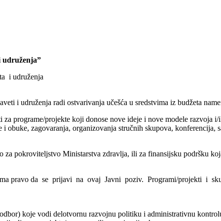
 i udruženja”
ta i udruženja
veti i udruženja radi ostvarivanja učešća u sredstvima iz budžeta nam
za programe/projekte koji donose nove ideje i nove modele razvoja i/ili
i obuke, zagovaranja, organizovanja stručnih skupova, konferencija, sa
 za pokroviteljstvo Ministarstva zdravlja, ili za finansijsku podršku ko
 ima pravo da se prijavi na ovaj Javni poziv. Programi/projekti i sku
odbor) koje vodi delotvornu razvojnu politiku i administrativnu kontrol