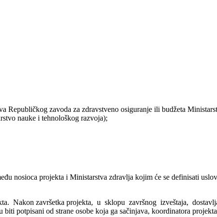
ava Republičkog zavoda za zdravstveno osiguranje ili budžeta Ministarst
rstvo nauke i tehnološkog razvoja);
 nosioca projekta i Ministarstva zdravlja kojim će se definisati uslo
. Nakon završetka projekta, u sklopu završnog izveštaja, dostavlja se
u biti potpisani od strane osobe koja ga sačinjava, koordinatora projekt