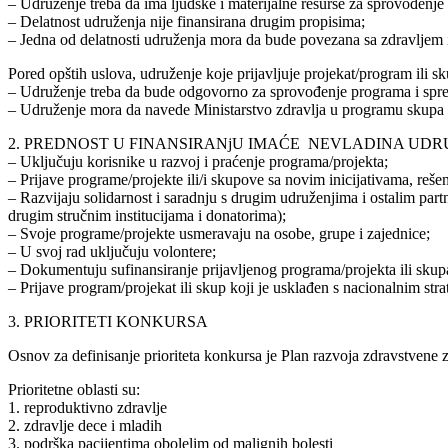
– Udruženje treba da ima ljudske i materijalne resurse za sprovođenje 
– Delatnost udruženja nije finansirana drugim propisima;
– Jedna od delatnosti udruženja mora da bude povezana sa zdravljem i
Pored opštih uslova, udruženje koje prijavljuje projekat/program ili s
– Udruženje treba da bude odgovorno za sprovođenje pr
– Udruženje mora da navede Ministarstvo zdravlja u programu skupa i 
2. PREDNOST U FINANSIRANjU IMAĆE NEVLADINA UDR
– Uključuju korisnike u razvoj i praćenje programa/projekta;
– Prijave programe/projekte ili/i skupove sa novim inicijativama, reše
– Razvijaju solidarnost i saradnju s drugim udruženjima i ostalim pa
drugim stručnim institucijama i donatorima);
– Svoje programe/projekte usmeravaju na osobe, grupe i zajednice;
– U svoj rad uključuju volontere;
– Dokumentuju sufinansiranje prijavljenog programa/projekta ili skupa
– Prijave program/projekat ili skup koji je usklađen s nacionalnim st
3. PRIORITETI KONKURSA
Osnov za definisanje prioriteta konkursa je Plan razvoja zdravstvene
Prioritetne oblasti su:
1. reproduktivno zdravlje
2. zdravlje dece i mladih
3. podrška pacijentima obolelim od malignih bolesti