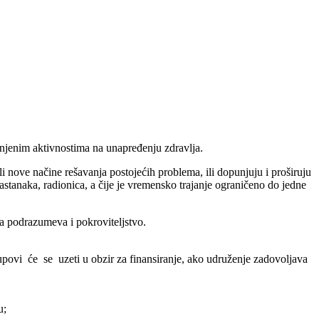
enjenim aktivnostima na unapređenju zdravlja.
 nove načine rešavanja postojećih problema, ili dopunjuju i proširuju
stanaka, radionica, a čije je vremensko trajanje ograničeno do jedne
ja podrazumeva i pokroviteljstvo.
povi će se uzeti u obzir za finansiranje, ako udruženje zadovoljava
u;