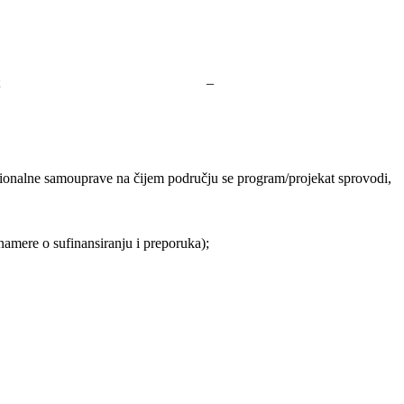
anje poslova u toj oblasti; –
egionalne samouprave na čijem području se program/projekat sprovodi,
namere o sufinansiranju i preporuka);