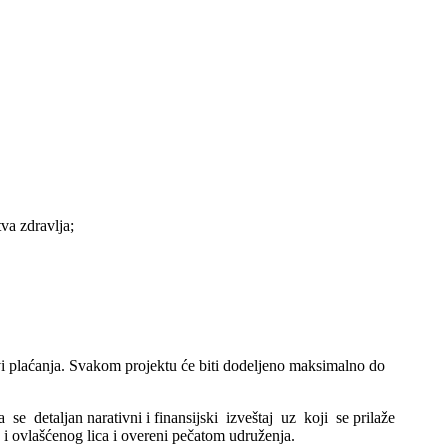
va zdravlja;
vi plaćanja. Svakom projektu će biti dodeljeno maksimalno do
 detaljan narativni i finansijski izveštaj uz koji se prilaže
a i ovlašćenog lica i overeni pečatom udruženja.