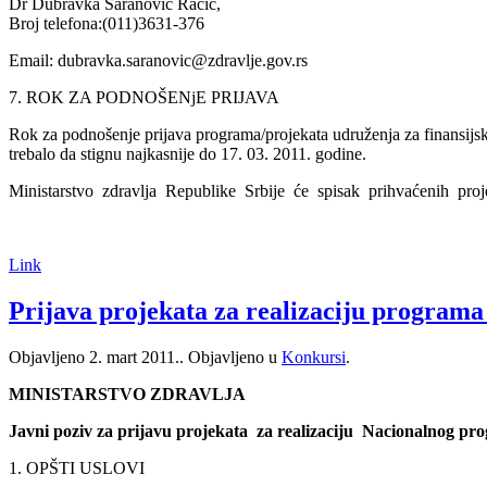
Dr Dubravka Šaranović Racić,
Broj telefona:(011)3631-376
Email: dubravka.saranovic@zdravlje.gov.rs
7. ROK ZA PODNOŠENjE PRIJAVA
Rok za podnošenje prijava programa/projekata udruženja za finansijs
trebalo da stignu najkasnije do 17. 03. 2011. godine.
Ministarstvo zdravlja Republike Srbije će spisak prihvaćenih projekat
Link
Prijava projekata za realizaciju programa
Objavljeno
2. mart 2011.
. Objavljeno u
Konkursi
.
MINISTARSTVO ZDRAVLJA
Javni poziv za prijavu projekata za realizaciju Nacionalnog prog
1. OPŠTI USLOVI