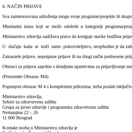
6. NAČIN PRIJAVE
Sva zainteresovana udruženja mogu svoje programe/projekte ili skupov
Minimalni iznos koji se može odobriti u kategoriji programa/projekt
Ministarstvo zdravlja zadržava pravo da koriguje stavke budžeta prija
U slučaju kada se traži samo pokroviteljstvo, neophodno je da z
Zakasnele prijave, nepotpune prijave ili na drugi način podnesene pri
Obrasci za prijavu zajedno s detaljnim uputstvima za prijavljivanje mo
(Preuzmite Obrazac M4)
Popunjeni obrazac M 4 s kompletnim prilozima, treba poslati is
Ministarstvo zdravlja,
Sektor za zdravstvenu zaštitu
Grupa za javno zdravlje i programsku zdravstvenu zaštitu
Nemanjina 22 – 26
11 000 Beograd
Kontakt osoba u Ministarstvu zdravlja je