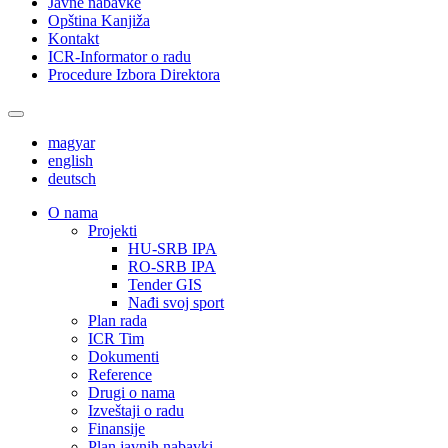
Javne nabavke
Opština Kanjiža
Kontakt
ICR-Informator o radu
Procedure Izbora Direktora
magyar
english
deutsch
О nama
Projekti
HU-SRB IPA
RO-SRB IPA
Tender GIS
Nađi svoj sport
Plan rada
ICR Tim
Dokumenti
Reference
Drugi o nama
Izveštaji o radu
Finansije
Plan javnih nabavki