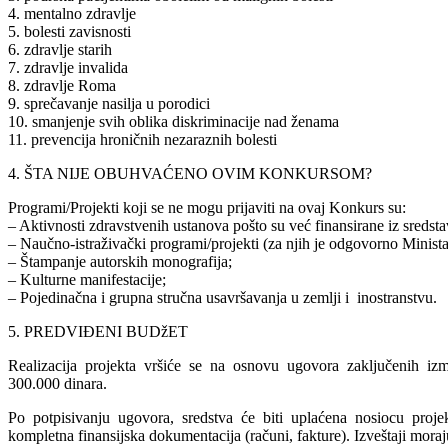
4. mentalno zdravlje
5. bolesti zavisnosti
6. zdravlje starih
7. zdravlje invalida
8. zdravlje Roma
9. sprečavanje nasilja u porodici
10. smanjenje svih oblika diskriminacije nad ženama
11. prevencija hroničnih nezaraznih bolesti
4. ŠTA NIJE OBUHVAĆENO OVIM KONKURSOM?
Programi/Projekti koji se ne mogu prijaviti na ovaj Konkurs su:
– Aktivnosti zdravstvenih ustanova pošto su već finansirane iz sredst
– Naučno-istraživački programi/projekti (za njih je odgovorno Minista
– Štampanje autorskih monografija;
– Kulturne manifestacije;
– Pojedinačna i grupna stručna usavršavanja u zemlji i inostranstvu.
5. PREDVIĐENI BUDžET
Realizacija projekta vršiće se na osnovu ugovora zaključenih između
300.000 dinara.
Po potpisivanju ugovora, sredstva će biti uplaćena nosiocu projekta
kompletna finansijska dokumentacija (računi, fakture). Izveštaji moraj