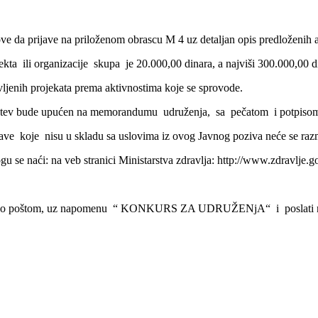
e da prijave na priloženom obrascu M 4 uz detaljan opis predloženih a
a ili organizacije skupa je 20.000,00 dinara, a najviši 300.000,00 d
vljenih projekata prema aktivnostima koje se sprovode.
ahtev bude upućen na memorandumu udruženja, sa pečatom i potpisom
jave koje nisu u skladu sa uslovima iz ovog Javnog poziva neće se razm
gu se naći: na veb stranici Ministarstva zdravlja: http://www.zdravlje.g
ključivo poštom, uz napomenu “ KONKURS ZA UDRUŽENjA“ i poslati n