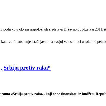
ku podršku u okviru raspoloživih sredstava Državnog budžeta u 2011. g
a za finansiranje istaći javno na svojoj veb stranici u roku od petnae
 „Srbija protiv raka“
rama «Srbija protiv raka», koji će se finansirati iz budžeta Repub