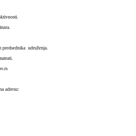
ktivnosti.
inara.
 predsednika udruženja.
atrati.
ov.rs
a adresu: