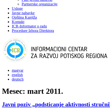
Partnerske organizacije
Usluge
Javne nabavke
Opština Kanjiža
Kontakt
ICR-Informator o radu
Procedure Izbora Direktora
magyar
english
deutsch
Mesec:
mart 2011.
Javni poziv „podsticanje aktivnosti stručni