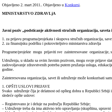
Objavljeno
2. mart 2011.
. Objavljeno u
Konkursi
.
MINISTARSTVO ZDRAVLjA
Javni poziv „podsticanje aktivnosti stručnih organizacija, saveta
1. za prijavu programa/projekata i skupova stručnih organizacija, save
2. za finansijsku podršku i pokroviteljstvo ministarstva zdravlja
Programe/projekte mogu prijaviti sve zainteresovane organizacije, sa
Udruženja, u skladu sa ovim Javnim pozivom, mogu svoje prijave slati 
zadovoljavanje zdravstvenih potreba putem pružanja usluga, edukacije 
godine.
Zainteresovana organizacija, savet ili udruženje može konkurisati samo
1. OPŠTI USLOVI PRIJAVE
Svako udruženje čija je delatnost od opšteg dobra u Republici Srbiji
sledeće opšte uslove:
– Registrovano je i deluje na području Republike Srbije;
– Udruženje treba da ima aktivno telo upravljanja (skupština, upravni 