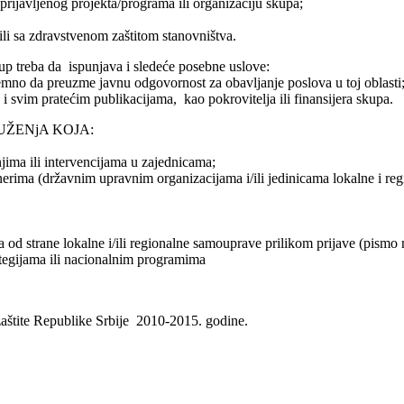
prijavljenog projekta/programa ili organizaciju skupa;
li sa zdravstvenom zaštitom stanovništva.
kup treba da ispunjava i sledeće posebne uslove:
ograma i spremno da preuzme javnu odgovornost za obavlj
svim pratećim publikacijama, kao pokrovitelja ili finansijera skupa.
UŽENjA KOJA:
njima ili intervencijama u zajednicama;
rtnerima (državnim upravnim organizacijama i/ili jedinicama lokalne i r
 od strane lokalne i/ili regionalne samouprave prilikom prijave (pismo 
rategijama ili nacionalnim programima
 zaštite Republike Srbije 2010-2015. godine.