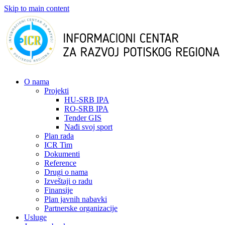
Skip to main content
О nama
Projekti
HU-SRB IPA
RO-SRB IPA
Tender GIS
Nađi svoj sport
Plan rada
ICR Tim
Dokumenti
Reference
Drugi o nama
Izveštaji o radu
Finansije
Plan javnih nabavki
Partnerske organizacije
Usluge