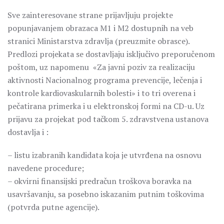
Sve zainteresovane strane prijavljuju projekte
popunjavanjem obrazaca M1 i M2 dostupnih na veb
stranici Ministarstva zdravlja (preuzmite obrasce).
Predlozi projekata se dostavljaju isključivo preporučenom
poštom, uz napomenu «Za javni poziv za realizaciju
aktivnosti Nacionalnog programa prevencije, lečenja i
kontrole kardiovaskularnih bolesti» i to tri overena i
pečatirana primerka i u elektronskoj formi na CD-u. Uz
prijavu za projekat pod tačkom 5. zdravstvena ustanova
dostavlja i :
– listu izabranih kandidata koja je utvrđena na osnovu
navedene procedure;
– okvirni finansijski predračun troškova boravka na
usavršavanju, sa posebno iskazanim putnim toškovima
(potvrda putne agencije).