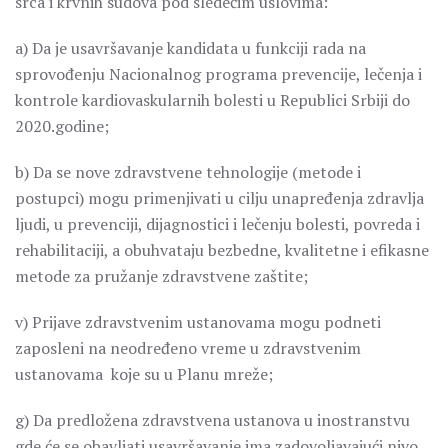
srca i krvnih sudova pod sledećim uslovima:
a) Da je usavršavanje kandidata u funkciji rada na
sprovođenju Nacionalnog programa prevencije, lečenja i
kontrole kardiovaskularnih bolesti u Republici Srbiji do
2020.godine;
b) Da se nove zdravstvene tehnologije (metode i
postupci) mogu primenjivati u cilju unapređenja zdravlja
ljudi, u prevenciji, dijagnostici i lečenju bolesti, povreda i
rehabilitaciji, a obuhvataju bezbedne, kvalitetne i efikasne
metode za pružanje zdravstvene zaštite;
v) Prijave zdravstvenim ustanovama mogu podneti
zaposleni na neodređeno vreme u zdravstvenim
ustanovama koje su u Planu mreže;
g) Da predložena zdravstvena ustanova u inostranstvu
gde će se obavljati usavršavanje ima zadovoljavajući nivo