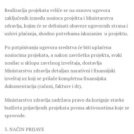
Realizacija projekata vršiće se na osnovu ugovora
zaključenih između nosioca projekta i Ministarstva
zdravlja, kojim će se definisati obaveze ugovornih strana i
uslovi plaćanja, shodno potrebama iskazanim u projektu.
Po potpisivanju ugovora sredstva će biti uplaćena
nosiocima projekata, a nakon završetka projekta, svaki
nosilac u sklopu završnog izveštaja, dostavlja
Ministarstvu zdravlja detaljan narativni i finansijski
izveštaj uz koji se prilaže kompletna finansijska
dokumentacija (računi, fakture i dr).
Ministarstvo zdravlja zadržava pravo da koriguje stavke
budžeta prijavljenih projekata prema aktivnostima koje se
sprovode.
3. NAČIN PRIJAVE