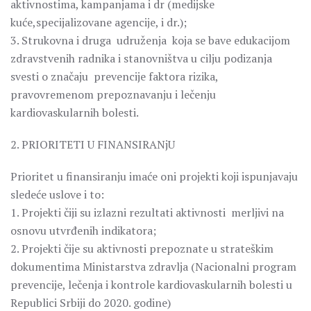
aktivnostima, kampanjama i dr (medijske
kuće,specijalizovane agencije, i dr.);
3. Strukovna i druga udruženja koja se bave edukacijom
zdravstvenih radnika i stanovništva u cilju podizanja
svesti o značaju prevencije faktora rizika,
pravovremenom prepoznavanju i lečenju
kardiovaskularnih bolesti.
2. PRIORITETI U FINANSIRANjU
Prioritet u finansiranju imaće oni projekti koji ispunjavaju
sledeće uslove i to:
1. Projekti čiji su izlazni rezultati aktivnosti merljivi na
osnovu utvrđenih indikatora;
2. Projekti čije su aktivnosti prepoznate u strateškim
dokumentima Ministarstva zdravlja (Nacionalni program
prevencije, lečenja i kontrole kardiovaskularnih bolesti u
Republici Srbiji do 2020. godine)