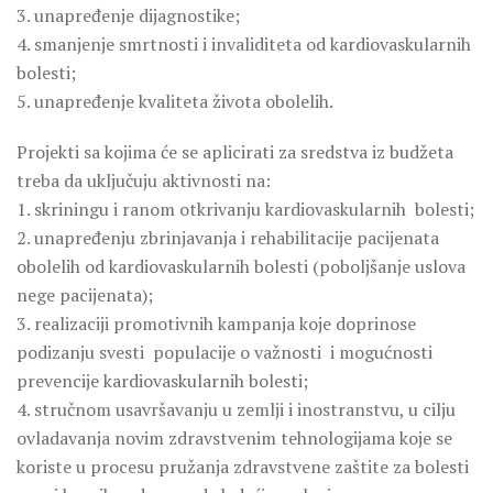
3. unapređenje dijagnostike;
4. smanjenje smrtnosti i invaliditeta od kardiovaskularnih
bolesti;
5. unapređenje kvaliteta života obolelih.
Projekti sa kojima će se aplicirati za sredstva iz budžeta
treba da uključuju aktivnosti na:
1. skriningu i ranom otkrivanju kardiovaskularnih bolesti;
2. unapređenju zbrinjavanja i rehabilitacije pacijenata
obolelih od kardiovaskularnih bolesti (poboljšanje uslova
nege pacijenata);
3. realizaciji promotivnih kampanja koje doprinose
podizanju svesti populacije o važnosti i mogućnosti
prevencije kardiovaskularnih bolesti;
4. stručnom usavršavanju u zemlji i inostranstvu, u cilju
ovladavanja novim zdravstvenim tehnologijama koje se
koriste u procesu pružanja zdravstvene zaštite za bolesti