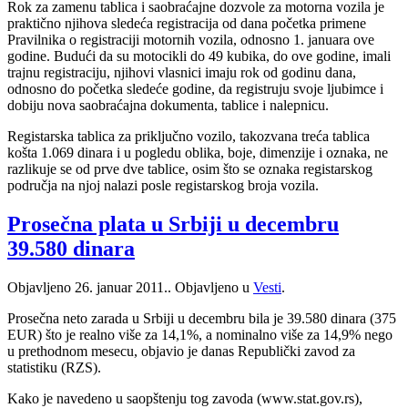
Rok za zamenu tablica i saobraćajne dozvole za motorna vozila je
praktično njihova sledeća registracija od dana početka primene
Pravilnika o registraciji motornih vozila, odnosno 1. januara ove
godine. Budući da su motocikli do 49 kubika, do ove godine, imali
trajnu registraciju, njihovi vlasnici imaju rok od godinu dana,
odnosno do početka sledeće godine, da registruju svoje ljubimce i
dobiju nova saobraćajna dokumenta, tablice i nalepnicu.
Registarska tablica za priključno vozilo, takozvana treća tablica
košta 1.069 dinara i u pogledu oblika, boje, dimenzije i oznaka, ne
razlikuje se od prve dve tablice, osim što se oznaka registarskog
područja na njoj nalazi posle registarskog broja vozila.
Prosečna plata u Srbiji u decembru
39.580 dinara
Objavljeno
26. januar 2011.
. Objavljeno u
Vesti
.
Prosečna neto zarada u Srbiji u decembru bila je 39.580 dinara (375
EUR) što je realno više za 14,1%, a nominalno više za 14,9% nego
u prethodnom mesecu, objavio je danas Republički zavod za
statistiku (RZS).
Kako je navedeno u saopštenju tog zavoda (www.stat.gov.rs),