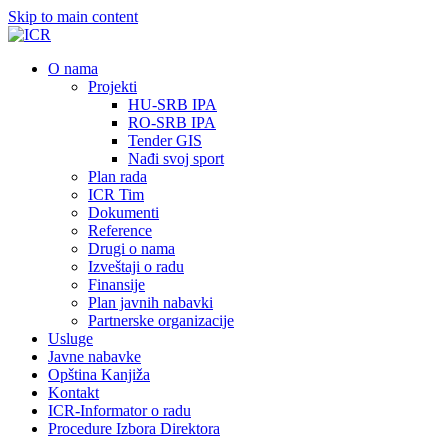
Skip to main content
О nama
Projekti
HU-SRB IPA
RO-SRB IPA
Tender GIS
Nađi svoj sport
Plan rada
ICR Tim
Dokumenti
Reference
Drugi o nama
Izveštaji o radu
Finansije
Plan javnih nabavki
Partnerske organizacije
Usluge
Javne nabavke
Opština Kanjiža
Kontakt
ICR-Informator o radu
Procedure Izbora Direktora