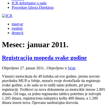
ICR-Informator o radu
Procedure Izbora Direktora
magyar
english
deutsch
Mesec:
januar 2011.
Registracija mopeda svake godine
Objavljeno
27. januar 2011.
. Objavljeno u
Vesti
.
Vlasnici motocikala do 49 kubika od ove godine, prema novom
pravilniku MUP-a Srbije, moraće svoje dvotočkaše da registruju
svake godine, a do sada su to radili samo jednom, pri prvoj
registraciji. Troškovi za nova dokumenta za motocikle iznose 2.805
dinara. Od toga, za jednu registarsku tablicu potrebno je izdvojiti
1.205 dinara, registraciona nalepnica košta 400 dinara, a 1.200
dinara iznosi nova, čipovana saobraćajna dozvola.