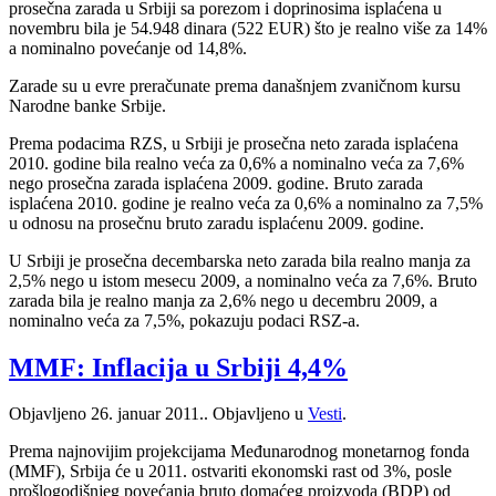
prosečna zarada u Srbiji sa porezom i doprinosima isplaćena u
novembru bila je 54.948 dinara (522 EUR) što je realno više za 14%
a nominalno povećanje od 14,8%.
Zarade su u evre preračunate prema današnjem zvaničnom kursu
Narodne banke Srbije.
Prema podacima RZS, u Srbiji je prosečna neto zarada isplaćena
2010. godine bila realno veća za 0,6% a nominalno veća za 7,6%
nego prosečna zarada isplaćena 2009. godine. Bruto zarada
isplaćena 2010. godine je realno veća za 0,6% a nominalno za 7,5%
u odnosu na prosečnu bruto zaradu isplaćenu 2009. godine.
U Srbiji je prosečna decembarska neto zarada bila realno manja za
2,5% nego u istom mesecu 2009, a nominalno veća za 7,6%. Bruto
zarada bila je realno manja za 2,6% nego u decembru 2009, a
nominalno veća za 7,5%, pokazuju podaci RSZ-a.
MMF: Inflacija u Srbiji 4,4%
Objavljeno
26. januar 2011.
. Objavljeno u
Vesti
.
Prema najnovijim projekcijama Međunarodnog monetarnog fonda
(MMF), Srbija će u 2011. ostvariti ekonomski rast od 3%, posle
prošlogodišnjeg povećanja bruto domaćeg proizvoda (BDP) od