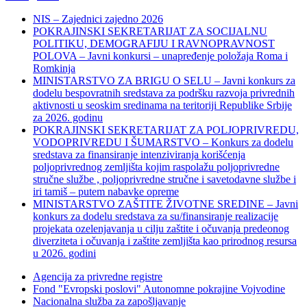
NIS – Zajednici zajedno 2026
POKRAJINSKI SEKRETARIJAT ZA SOCIJALNU
POLITIKU, DEMOGRAFIJU I RAVNOPRAVNOST
POLOVA – Javni konkursi – unapređenje položaja Roma i
Romkinja
MINISTARSTVO ZA BRIGU O SELU – Javni konkurs za
dodelu bespovratnih sredstava za podršku razvoja privrednih
aktivnosti u seoskim sredinama na teritoriji Republike Srbije
za 2026. godinu
POKRAJINSKI SEKRETARIJAT ZA POLJOPRIVREDU,
VODOPRIVREDU I ŠUMARSTVO – Konkurs za dodelu
sredstava za finansiranje intenziviranja korišćenja
poljoprivrednog zemljišta kojim raspolažu poljoprivredne
stručne službe , poljoprivredne stručne i savetodavne službe i
iri tamiš ‒ putem nabavke opreme
MINISTARSTVO ZAŠTITE ŽIVOTNE SREDINE – Javni
konkurs za dodelu sredstava za su/finansiranje realizacije
projekata ozelenjavanja u cilju zaštite i očuvanja predeonog
diverziteta i očuvanja i zaštite zemljišta kao prirodnog resursa
u 2026. godini
Agencija za privredne registre
Fond "Evropski poslovi" Autonomne pokrajine Vojvodine
Nacionalna služba za zapošljavanje