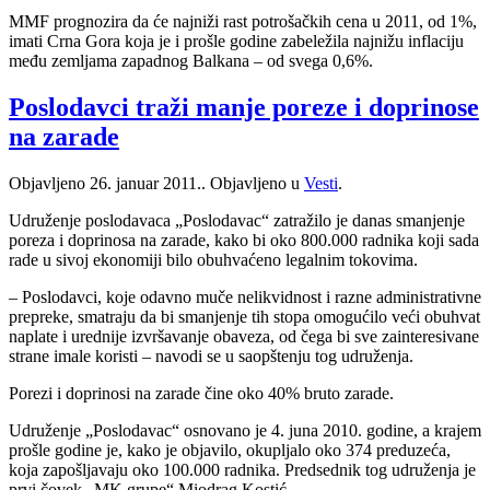
MMF prognozira da će najniži rast potrošačkih cena u 2011, od 1%,
imati Crna Gora koja je i prošle godine zabeležila najnižu inflaciju
među zemljama zapadnog Balkana – od svega 0,6%.
Poslodavci traži manje poreze i doprinose
na zarade
Objavljeno
26. januar 2011.
. Objavljeno u
Vesti
.
Udruženje poslodavaca „Poslodavac“ zatražilo je danas smanjenje
poreza i doprinosa na zarade, kako bi oko 800.000 radnika koji sada
rade u sivoj ekonomiji bilo obuhvaćeno legalnim tokovima.
– Poslodavci, koje odavno muče nelikvidnost i razne administrativne
prepreke, smatraju da bi smanjenje tih stopa omogućilo veći obuhvat
naplate i urednije izvršavanje obaveza, od čega bi sve zainteresivane
strane imale koristi – navodi se u saopštenju tog udruženja.
Porezi i doprinosi na zarade čine oko 40% bruto zarade.
Udruženje „Poslodavac“ osnovano je 4. juna 2010. godine, a krajem
prošle godine je, kako je objavilo, okupljalo oko 374 preduzeća,
koja zapošljavaju oko 100.000 radnika. Predsednik tog udruženja je
prvi čovek „MK grupe“ Miodrag Kostić.