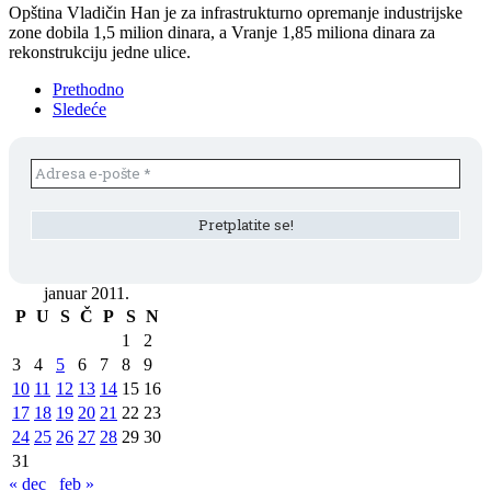
Opština Vladičin Han je za infrastrukturno opremanje industrijske
zone dobila 1,5 milion dinara, a Vranje 1,85 miliona dinara za
rekonstrukciju jedne ulice.
Prethodno
Sledeće
januar 2011.
P
U
S
Č
P
S
N
1
2
3
4
5
6
7
8
9
10
11
12
13
14
15
16
17
18
19
20
21
22
23
24
25
26
27
28
29
30
31
« dec
feb »