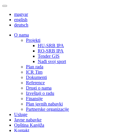
magyar
english
deutsch
О nama
Projekti
HU-SRB IPA
RO-SRB IPA
Tender GIS
Nađi svoj sport
Plan rada
ICR Tim
Dokumenti
Reference
Drugi o nama
Izveštaji o radu
Finansije
Plan javnih nabavki
Partnerske organizacije
Usluge
Javne nabavke
Opština Kanjiža
Kontakt