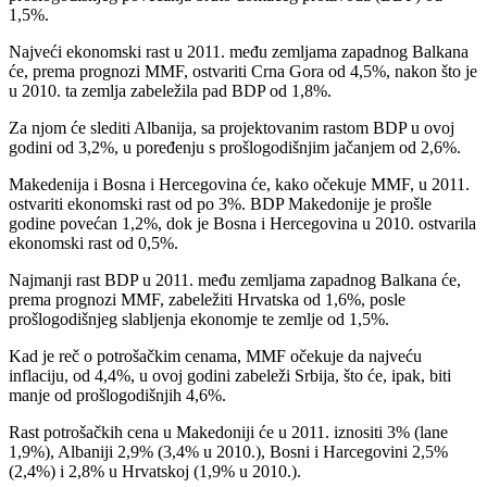
1,5%.
Najveći ekonomski rast u 2011. među zemljama zapadnog Balkana
će, prema prognozi MMF, ostvariti Crna Gora od 4,5%, nakon što je
u 2010. ta zemlja zabeležila pad BDP od 1,8%.
Za njom će slediti Albanija, sa projektovanim rastom BDP u ovoj
godini od 3,2%, u poređenju s prošlogodišnjim jačanjem od 2,6%.
Makedenija i Bosna i Hercegovina će, kako očekuje MMF, u 2011.
ostvariti ekonomski rast od po 3%. BDP Makedonije je prošle
godine povećan 1,2%, dok je Bosna i Hercegovina u 2010. ostvarila
ekonomski rast od 0,5%.
Najmanji rast BDP u 2011. među zemljama zapadnog Balkana će,
prema prognozi MMF, zabeležiti Hrvatska od 1,6%, posle
prošlogodišnjeg slabljenja ekonomje te zemlje od 1,5%.
Kad je reč o potrošačkim cenama, MMF očekuje da najveću
inflaciju, od 4,4%, u ovoj godini zabeleži Srbija, što će, ipak, biti
manje od prošlogodišnjih 4,6%.
Rast potrošačkih cena u Makedoniji će u 2011. iznositi 3% (lane
1,9%), Albaniji 2,9% (3,4% u 2010.), Bosni i Harcegovini 2,5%
(2,4%) i 2,8% u Hrvatskoj (1,9% u 2010.).