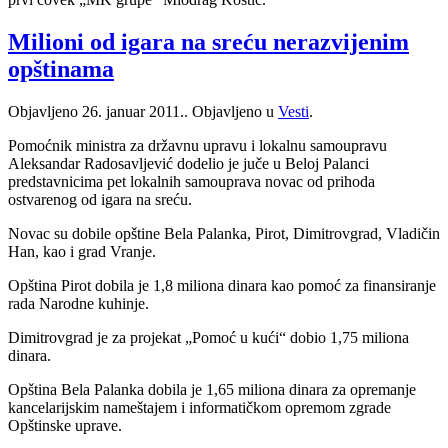
Milioni od igara na sreću nerazvijenim
opštinama
Objavljeno
26. januar 2011.
. Objavljeno u
Vesti
.
Pomoćnik ministra za državnu upravu i lokalnu samoupravu
Aleksandar Radosavljević dodelio je juče u Beloj Palanci
predstavnicima pet lokalnih samouprava novac od prihoda
ostvarenog od igara na sreću.
Novac su dobile opštine Bela Palanka, Pirot, Dimitrovgrad, Vladičin
Han, kao i grad Vranje.
Opština Pirot dobila je 1,8 miliona dinara kao pomoć za finansiranje
rada Narodne kuhinje.
Dimitrovgrad je za projekat „Pomoć u kući“ dobio 1,75 miliona
dinara.
Opština Bela Palanka dobila je 1,65 miliona dinara za opremanje
kancelarijskim nameštajem i informatičkom opremom zgrade
Opštinske uprave.