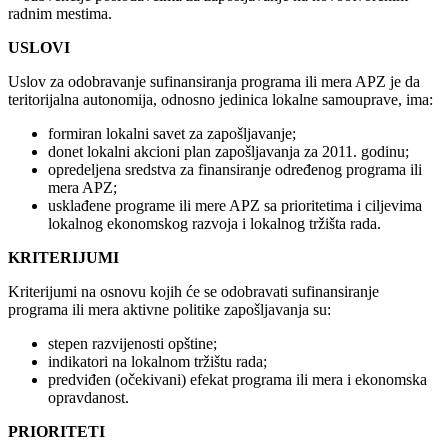
radnim mestima.
USLOVI
Uslov za odobravanje sufinansiranja programa ili mera APZ je da
teritorijalna autonomija, odnosno jedinica lokalne samouprave, ima:
formiran lokalni savet za zapošljavanje;
donet lokalni akcioni plan zapošljavanja za 2011. godinu;
opredeljena sredstva za finansiranje određenog programa ili
mera APZ;
usklađene programe ili mere APZ sa prioritetima i ciljevima
lokalnog ekonomskog razvoja i lokalnog tržišta rada.
KRITERIJUMI
Kriterijumi na osnovu kojih će se odobravati sufinansiranje
programa ili mera aktivne politike zapošljavanja su:
stepen razvijenosti opštine;
indikatori na lokalnom tržištu rada;
predviđen (očekivani) efekat programa ili mera i ekonomska
opravdanost.
PRIORITETI