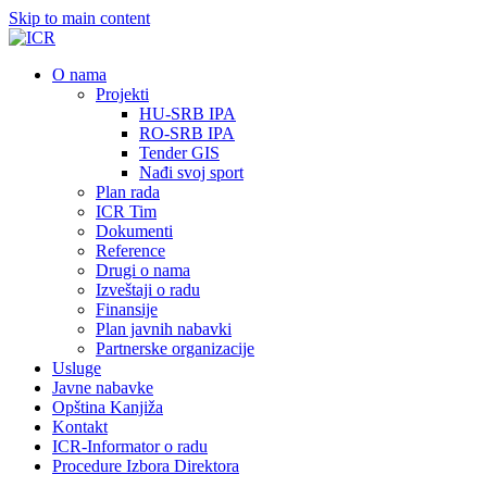
Skip to main content
О nama
Projekti
HU-SRB IPA
RO-SRB IPA
Tender GIS
Nađi svoj sport
Plan rada
ICR Tim
Dokumenti
Reference
Drugi o nama
Izveštaji o radu
Finansije
Plan javnih nabavki
Partnerske organizacije
Usluge
Javne nabavke
Opština Kanjiža
Kontakt
ICR-Informator o radu
Procedure Izbora Direktora