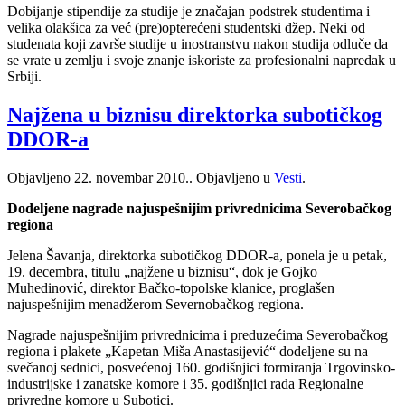
Dobijanje stipendije za studije je značajan podstrek studentima i
velika olakšica za već (pre)opterećeni studentski džep. Neki od
studenata koji završe studije u inostranstvu nakon studija odluče da
se vrate u zemlju i svoje znanje iskoriste za profesionalni napredak u
Srbiji.
Najžena u biznisu direktorka subotičkog
DDOR-a
Objavljeno
22. novembar 2010.
. Objavljeno u
Vesti
.
Dodeljene nagrade najuspešnijim privrednicima Severobačkog
regiona
Jelena Šavanja, direktorka subotičkog DDOR-a, ponela je u petak,
19. decembra, titulu „najžene u biznisu“, dok je Gojko
Muhedinović, direktor Bačko-topolske klanice, proglašen
najuspešnijim menadžerom Severnobačkog regiona.
Nagrade najuspešnijim privrednicima i preduzećima Severobačkog
regiona i plakete „Kapetan Miša Anastasijević“ dodeljene su na
svečanoj sednici, posvećenoj 160. godišnjici formiranja Trgovinsko-
industrijske i zanatske komore i 35. godišnjici rada Regionalne
privredne komore u Subotici.