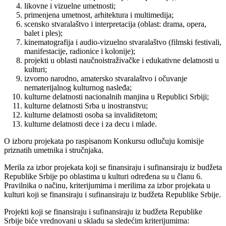
likovne i vizuelne umetnosti;
primenjena umetnost, arhitektura i multimedija;
scensko stvaralaštvo i interpretacija (oblast: drama, opera,
balet i ples);
kinematografija i audio-vizuelno stvaralaštvo (filmski festivali,
manifestacije, radionice i kolonije);
projekti u oblasti naučnoistraživačke i edukativne delatnosti u
kulturi;
izvorno narodno, amatersko stvaralaštvo i očuvanje
nematerijalnog kulturnog nasleđa;
kulturne delatnosti nacionalnih manjina u Republici Srbiji;
kulturne delatnosti Srba u inostranstvu;
kulturne delatnosti osoba sa invaliditetom;
kulturne delatnosti dece i za decu i mlade.
O izboru projekata po raspisanom Konkursu odlučuju komisije
priznatih umetnika i stručnjaka.
Merila za izbor projekata koji se finansiraju i sufinansiraju iz budžeta
Republike Srbije po oblastima u kulturi određena su u članu 6.
Pravilnika o načinu, kriterijumima i merilima za izbor projekata u
kulturi koji se finansiraju i sufinansiraju iz budžeta Republike Srbije.
Projekti koji se finansiraju i sufinansiraju iz budžeta Republike
Srbije biće vrednovani u skladu sa sledećim kriterijumima: