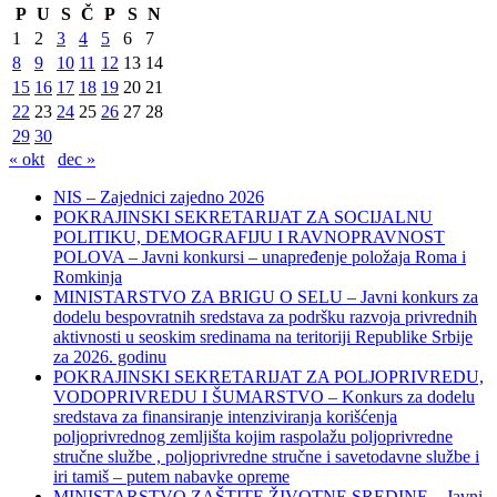
P
U
S
Č
P
S
N
1
2
3
4
5
6
7
8
9
10
11
12
13
14
15
16
17
18
19
20
21
22
23
24
25
26
27
28
29
30
« okt
dec »
NIS – Zajednici zajedno 2026
POKRAJINSKI SEKRETARIJAT ZA SOCIJALNU
POLITIKU, DEMOGRAFIJU I RAVNOPRAVNOST
POLOVA – Javni konkursi – unapređenje položaja Roma i
Romkinja
MINISTARSTVO ZA BRIGU O SELU – Javni konkurs za
dodelu bespovratnih sredstava za podršku razvoja privrednih
aktivnosti u seoskim sredinama na teritoriji Republike Srbije
za 2026. godinu
POKRAJINSKI SEKRETARIJAT ZA POLJOPRIVREDU,
VODOPRIVREDU I ŠUMARSTVO – Konkurs za dodelu
sredstava za finansiranje intenziviranja korišćenja
poljoprivrednog zemljišta kojim raspolažu poljoprivredne
stručne službe , poljoprivredne stručne i savetodavne službe i
iri tamiš ‒ putem nabavke opreme
MINISTARSTVO ZAŠTITE ŽIVOTNE SREDINE – Javni