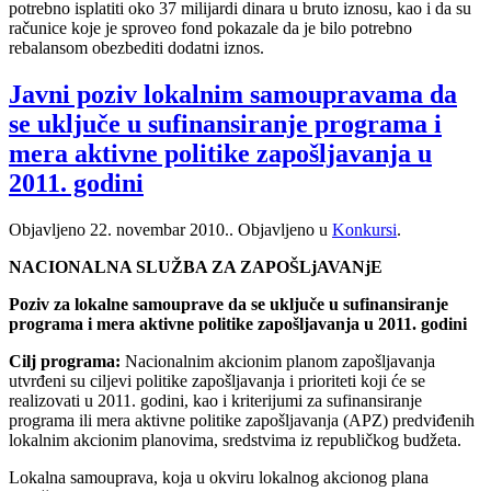
potrebno isplatiti oko 37 milijardi dinara u bruto iznosu, kao i da su
računice koje je sproveo fond pokazale da je bilo potrebno
rebalansom obezbediti dodatni iznos.
Javni poziv lokalnim samoupravama da
se uključe u sufinansiranje programa i
mera aktivne politike zapošljavanja u
2011. godini
Objavljeno
22. novembar 2010.
. Objavljeno u
Konkursi
.
NACIONALNA SLUŽBA ZA ZAPOŠLjAVANjE
Poziv za lokalne samouprave da se uključe u sufinansiranje
programa i
mera aktivne politike zapošljavanja u 2011. godini
Cilj programa:
Nacionalnim akcionim planom zapošljavanja
utvrđeni su
ciljevi politike zapošljavanja i prioriteti koji će se
realizovati u 2011. godini, kao i kriterijumi za sufinansiranje
programa ili mera aktivne politike zapošljavanja (APZ) predviđenih
lokalnim akcionim planovima, sredstvima iz republičkog budžeta.
Lokalna samouprava, koja u okviru lokalnog akcionog plana