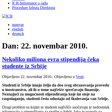
ICR-Informator o radu
Procedure Izbora Direktora
magyar
english
deutsch
Dan:
22. novembar 2010.
Nekoliko miliona evra stipendija čeka
studente iz Srbije
Objavljeno
22. novembar 2010.
. Objavljeno u
Vesti
.
Studenti iz Srbije imaju želju da deo svog obrazovanja provedu
u inostranstvu, ali ih u tome najčešće sprečavaju finansije.
Neznajući za mogućnosti stipendiranja koje im stoje na
raspolaganju, studenti često odustaju od školovanja van Srbije.
Drugi problem sa kojim se studenti najčešće suočavaju je nedostatak
informacija o stipendijama za studije u Srbiji. Iako je ponuda za