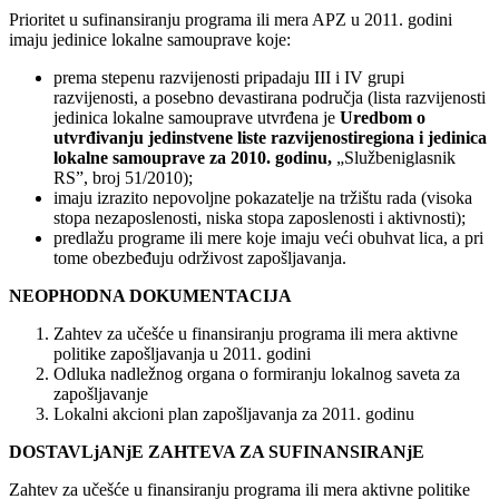
Prioritet u sufinansiranju programa ili mera APZ u 2011. godini
imaju jedinice lokalne samouprave koje:
prema stepenu razvijenosti pripadaju III i IV grupi
razvijenosti, a posebno devastirana područja (lista razvijenosti
jedinica lokalne samouprave utvrđena je
Uredbom o
utvrđivanju jedinstvene liste razvijenosti
regiona i jedinica
lokalne samouprave za 2010. godinu,
„Službeniglasnik
RS”, broj 51/2010);
imaju izrazito nepovoljne pokazatelje na tržištu rada (visoka
stopa nezaposlenosti, niska stopa zaposlenosti i aktivnosti);
predlažu programe ili mere koje imaju veći obuhvat lica, a pri
tome obezbeđuju održivost zapošljavanja.
NEOPHODNA DOKUMENTACIJA
Zahtev za učešće u finansiranju programa ili mera aktivne
politike zapošljavanja u 2011. godini
Odluka nadležnog organa o formiranju lokalnog saveta za
zapošljavanje
Lokalni akcioni plan zapošljavanja za 2011. godinu
DOSTAVLjANjE ZAHTEVA ZA SUFINANSIRANjE
Zahtev za učešće u finansiranju programa ili mera aktivne politike