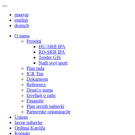
magyar
english
deutsch
О nama
Projekti
HU-SRB IPA
RO-SRB IPA
Tender GIS
Nađi svoj sport
Plan rada
ICR Tim
Dokumenti
Reference
Drugi o nama
Izveštaji o radu
Finansije
Plan javnih nabavki
Partnerske organizacije
Usluge
Javne nabavke
Opština Kanjiža
Kontakt