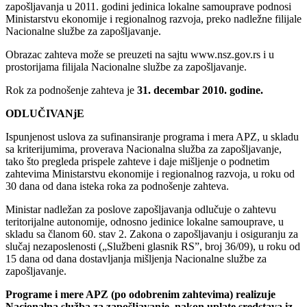
zapošljavanja u 2011. godini jedinica lokalne samouprave podnosi
Ministarstvu ekonomije i regionalnog razvoja, preko nadležne filijale
Nacionalne službe za zapošljavanje.
Obrazac zahteva može se preuzeti na sajtu www.nsz.gov.rs i u
prostorijama filijala Nacionalne službe za zapošljavanje.
Rok za podnošenje zahteva je
31.
decembar
2010.
godine.
ODLUČIVANjE
Ispunjenost uslova za sufinansiranje programa i mera APZ, u skladu
sa kriterijumima, proverava Nacionalna služba za zapošljavanje,
tako što pregleda prispele zahteve i daje mišljenje o podnetim
zahtevima Ministarstvu ekonomije i regionalnog razvoja, u roku od
30 dana od dana isteka roka za podnošenje zahteva.
Ministar nadležan za poslove zapošljavanja odlučuje o zahtevu
teritorijalne autonomije, odnosno jedinice lokalne samouprave, u
skladu sa članom 60. stav 2. Zakona o zapošljavanju i osiguranju za
slučaj nezaposlenosti („Službeni glasnik RS”, broj 36/09), u roku od
15 dana od dana dostavljanja mišljenja Nacionalne službe za
zapošljavanje.
Programe i mere APZ (po odobrenim zahtevima) realizuje
Nacionalna služba za zapošljavanje, nakon uplate sredstava iz