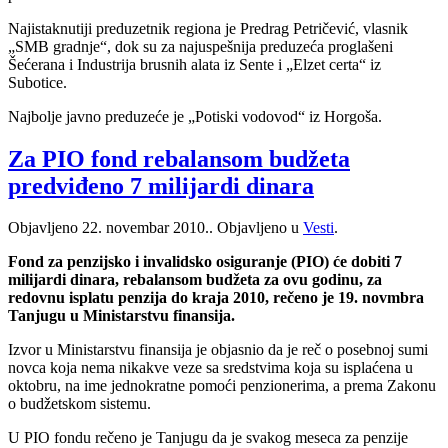
Najistaknutiji preduzetnik regiona je Predrag Petričević, vlasnik
„SMB gradnje“, dok su za najuspešnija preduzeća proglašeni
Šećerana i Industrija brusnih alata iz Sente i „Elzet certa“ iz
Subotice.
Najbolje javno preduzeće je „Potiski vodovod“ iz Horgoša.
Za PIO fond rebalansom budžeta
predviđeno 7 milijardi dinara
Objavljeno
22. novembar 2010.
. Objavljeno u
Vesti
.
Fond za penzijsko i invalidsko osiguranje (PIO) će dobiti 7
milijardi dinara, rebalansom budžeta za ovu godinu, za
redovnu isplatu penzija do kraja 2010, rečeno je 19. novmbra
Tanjugu u Ministarstvu finansija.
Izvor u Ministarstvu finansija je objasnio da je reč o posebnoj sumi
novca koja nema nikakve veze sa sredstvima koja su isplaćena u
oktobru, na ime jednokratne pomoći penzionerima, a prema Zakonu
o budžetskom sistemu.
U PIO fondu rečeno je Tanjugu da je svakog meseca za penzije