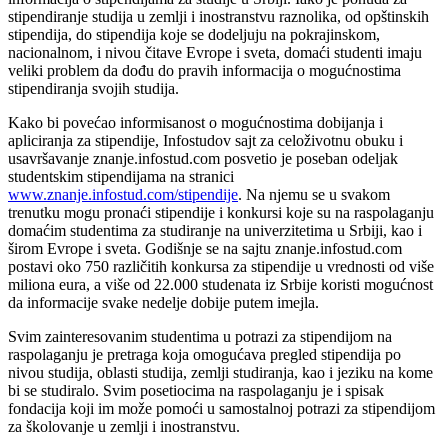
stipendiranje studija u zemlji i inostranstvu raznolika, od opštinskih
stipendija, do stipendija koje se dodeljuju na pokrajinskom,
nacionalnom, i nivou čitave Evrope i sveta, domaći studenti imaju
veliki problem da dođu do pravih informacija o mogućnostima
stipendiranja svojih studija.
Kako bi povećao informisanost o mogućnostima dobijanja i
apliciranja za stipendije, Infostudov sajt za celoživotnu obuku i
usavršavanje znanje.infostud.com posvetio je poseban odeljak
studentskim stipendijama na stranici
www.znanje.infostud.com/stipendije
. Na njemu se u svakom
trenutku mogu pronaći stipendije i konkursi koje su na raspolaganju
domaćim studentima za studiranje na univerzitetima u Srbiji, kao i
širom Evrope i sveta. Godišnje se na sajtu znanje.infostud.com
postavi oko 750 različitih konkursa za stipendije u vrednosti od više
miliona eura, a više od 22.000 studenata iz Srbije koristi mogućnost
da informacije svake nedelje dobije putem imejla.
Svim zainteresovanim studentima u potrazi za stipendijom na
raspolaganju je pretraga koja omogućava pregled stipendija po
nivou studija, oblasti studija, zemlji studiranja, kao i jeziku na kome
bi se studiralo. Svim posetiocima na raspolaganju je i spisak
fondacija koji im može pomoći u samostalnoj potrazi za stipendijom
za školovanje u zemlji i inostranstvu.