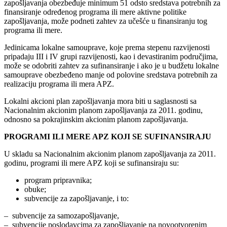
zapošljavanja obezbeđuje minimum 51 odsto sredstava potrebnih za
finansiranje određenog programa ili mere aktivne politike
zapošljavanja, može podneti zahtev za učešće u finansiranju tog
programa ili mere.
Jedinicama lokalne samouprave, koje prema stepenu razvijenosti
pripadaju III i IV grupi razvijenosti, kao i devastiranim područjima,
može se odobriti zahtev za sufinansiranje i ako je u budžetu lokalne
samouprave obezbeđeno manje od polovine sredstava potrebnih za
realizaciju programa ili mera APZ.
Lokalni akcioni plan zapošljavanja mora biti u saglasnosti sa
Nacionalnim akcionim planom zapošljavanja za 2011. godinu,
odnosno sa pokrajinskim akcionim planom zapošljavanja.
PROGRAMI ILI MERE APZ KOJI SE SUFINANSIRAJU
U skladu sa Nacionalnim akcionim planom zapošljavanja za 2011.
godinu, programi ili mere APZ koji se sufinansiraju su:
program pripravnika;
obuke;
subvencije za zapošljavanje, i to:
– subvencije za samozapošljavanje,
– subvencije poslodavcima za zapošljavanje na novootvorenim