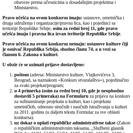
obaveze prema učesnicima u dosadašnjim projektima i
Ministarstvu.
Pravo učešća na ovom konkursu imaju:
ustanove, umetnička i
druga udruženja i organizacije/pravna lica, kao i pojedinci sa
teritorije Republike Srbije,
osim za redni broj 11, gde pravo
učešća imaju i pravna lica izvan teritorije Republike Srbije
.
Pravo učešća na ovom konkursu nemaju: ustanove kulture čiji
je osnivač Republika Srbija, shodno članu 74. a u vezi sa
članom 6. Zakona o kulturi
.
U obzir će se uzimati prijave dostavljene:
poštom
(adresa: Ministarstvo kulture, Vlajkovićeva 3,
Beograd, sa naznakom «Konkurs stvaralaštva»), pojedinačno
za svaki projekat/program;
u 4 primerka (osim za redni broj 10, gde je neophodno
dostaviti 5 primeraka) na Formularu
za prijavu na konkurs
za sufinansiranje projekata u kulturi, kao i projekata
umetničkih, odnosno stručnih i naučnih istraživanja u kulturi
za 2011. godinu (u daljem tekstu Formular za sve oblasti
konkursa).
uz dokaz o uplati republičke administrativne takse
(Zakon
o republičkim administrativnim taksama, „Službeni glasnik