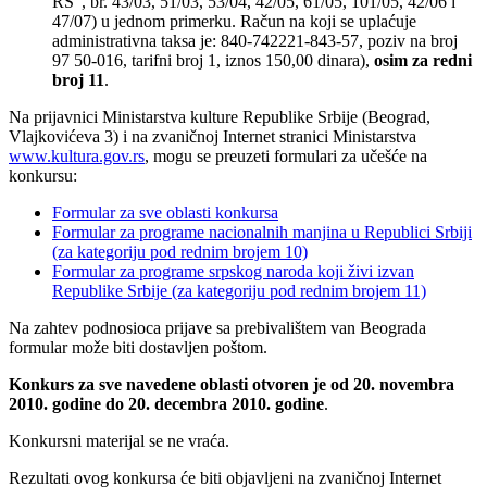
RS“, br. 43/03, 51/03, 53/04, 42/05, 61/05, 101/05, 42/06 i
47/07) u jednom primerku. Račun na koji se uplaćuje
administrativna taksa je: 840-742221-843-57, poziv na broj
97 50-016, tarifni broj 1, iznos 150,00 dinara),
osim za redni
broj 11
.
Na prijavnici Ministarstva kulture Republike Srbije (Beograd,
Vlajkovićeva 3) i na zvaničnoj Internet stranici Ministarstva
www.kultura.gov.rs
, mogu se preuzeti formulari za učešće na
konkursu:
Formular za sve oblasti konkursa
Formular za programe nacionalnih manjina u Republici Srbiji
(za kategoriju pod rednim brojem 10)
Formular za programe srpskog naroda koji živi izvan
Republike Srbije (za kategoriju pod rednim brojem 11)
Na zahtev podnosioca prijave sa prebivalištem van Beograda
formular može biti dostavljen poštom.
Konkurs za sve navedene oblasti otvoren je od 20. novembra
2010. godine do 20. decembra 2010. godine
.
Konkursni materijal se ne vraća.
Rezultati ovog konkursa će biti objavljeni na zvaničnoj Internet