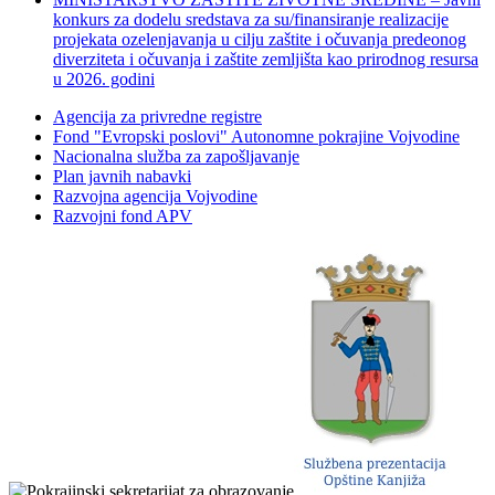
konkurs za dodelu sredstava za su/finansiranje realizacije
projekata ozelenjavanja u cilju zaštite i očuvanja predeonog
diverziteta i očuvanja i zaštite zemljišta kao prirodnog resursa
u 2026. godini
Agencija za privredne registre
Fond "Evropski poslovi" Autonomne pokrajine Vojvodine
Nacionalna služba za zapošljavanje
Plan javnih nabavki
Razvojna agencija Vojvodine
Razvojni fond APV