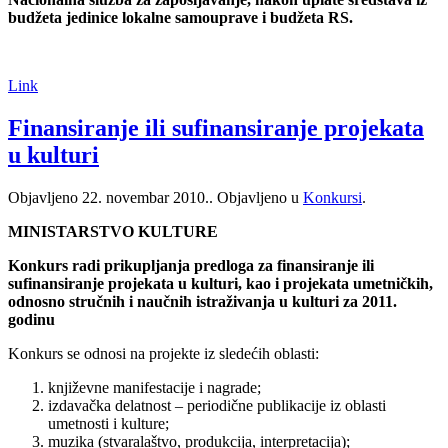
budžeta jedinice lokalne samouprave i budžeta RS.
Link
Finansiranje ili sufinansiranje projekata
u kulturi
Objavljeno
22. novembar 2010.
. Objavljeno u
Konkursi
.
MINISTARSTVO KULTURE
Konkurs radi prikupljanja predloga za finansiranje ili
sufinansiranje projekata u kulturi, kao i projekata umetničkih,
odnosno stručnih i naučnih istraživanja u kulturi za 2011.
godinu
Konkurs se odnosi na projekte iz sledećih oblasti:
književne manifestacije i nagrade;
izdavačka delatnost – periodične publikacije iz oblasti
umetnosti i kulture;
muzika (stvaralaštvo, produkcija, interpretacija);