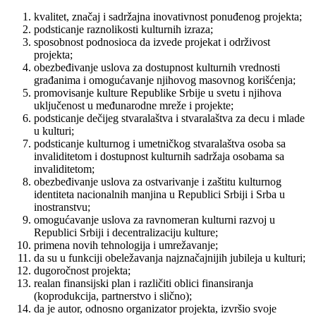
kvalitet, značaj i sadržajna inovativnost ponuđenog projekta;
podsticanje raznolikosti kulturnih izraza;
sposobnost podnosioca da izvede projekat i održivost
projekta;
obezbeđivanje uslova za dostupnost kulturnih vrednosti
građanima i omogućavanje njihovog masovnog korišćenja;
promovisanje kulture Republike Srbije u svetu i njihova
uključenost u međunarodne mreže i projekte;
podsticanje dečijeg stvaralaštva i stvaralaštva za decu i mlade
u kulturi;
podsticanje kulturnog i umetničkog stvaralaštva osoba sa
invaliditetom i dostupnost kulturnih sadržaja osobama sa
invaliditetom;
obezbeđivanje uslova za ostvarivanje i zaštitu kulturnog
identiteta nacionalnih manjina u Republici Srbiji i Srba u
inostranstvu;
omogućavanje uslova za ravnomeran kulturni razvoj u
Republici Srbiji i decentralizaciju kulture;
primena novih tehnologija i umrežavanje;
da su u funkciji obeležavanja najznačajnijih jubileja u kulturi;
dugoročnost projekta;
realan finansijski plan i različiti oblici finansiranja
(koprodukcija, partnerstvo i slično);
da je autor, odnosno organizator projekta, izvršio svoje