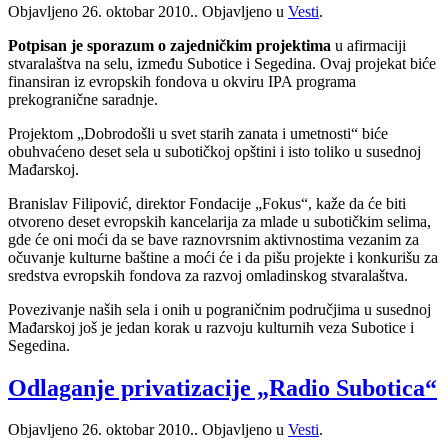
Objavljeno
26. oktobar 2010.
. Objavljeno u
Vesti
.
Potpisan je sporazum o zajedničkim projektima
u afirmaciji
stvaralaštva na selu, između Subotice i Segedina. Ovaj projekat biće
finansiran iz evropskih fondova u okviru IPA programa
prekogranične saradnje.
Projektom „Dobrodošli u svet starih zanata i umetnosti“ biće
obuhvaćeno deset sela u subotičkoj opštini i isto toliko u susednoj
Mađarskoj.
Branislav Filipović, direktor Fondacije „Fokus“, kaže da će biti
otvoreno deset evropskih kancelarija za mlade u subotičkim selima,
gde će oni moći da se bave raznovrsnim aktivnostima vezanim za
očuvanje kulturne baštine a moći će i da pišu projekte i konkurišu za
sredstva evropskih fondova za razvoj omladinskog stvaralaštva.
Povezivanje naših sela i onih u pograničnim područjima u susednoj
Mađarskoj još je jedan korak u razvoju kulturnih veza Subotice i
Segedina.
Odlaganje privatizacije „Radio Subotica“
Objavljeno
26. oktobar 2010.
. Objavljeno u
Vesti
.