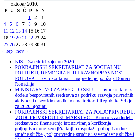
oktobar 2010.
P
U
S
Č
P
S
N
1
2
3
4
5
6
7
8
9
10
11
12
13
14
15
16
17
18
19
20
21
22
23
24
25
26
27
28
29
30
31
« sep
nov »
NIS – Zajednici zajedno 2026
POKRAJINSKI SEKRETARIJAT ZA SOCIJALNU
POLITIKU, DEMOGRAFIJU I RAVNOPRAVNOST
POLOVA – Javni konkursi – unapređenje položaja Roma i
Romkinja
MINISTARSTVO ZA BRIGU O SELU – Javni konkurs za
dodelu bespovratnih sredstava za podršku razvoja privrednih
aktivnosti u seoskim sredinama na teritoriji Republike Srbije
za 2026. godinu
POKRAJINSKI SEKRETARIJAT ZA POLJOPRIVREDU,
VODOPRIVREDU I ŠUMARSTVO – Konkurs za dodelu
sredstava za finansiranje intenziviranja korišćenja
poljoprivrednog zemljišta kojim raspolažu poljoprivredne
stručne službe , poljoprivredne stručne i savetodavne službe i