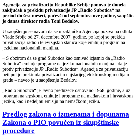
Agencija za privatizaciju Republike Srbije ponovo je donela
zaključak o prekidu privatizacije JP „Radio Subotica“ na
period do šest meseci, počevši od septembra ove godine, saopštio
je danas direktor radia Toni Bedalov.
U saopštenju se navodi da se u zaključku Agencija poziva na odluku
Vlade Srbije od 27. decembra 2007. godine, po kojoj se prekida
privatizacija radio i televizijskih stanica koje emituju program na
jezicima nacionalnih manjina.
– S obzirom da se grad Subotica kao osnivač izjasnio da „Radio
Subotica“ emituje programe na jeziku nacionalnih manjina i da je
protiv privatizacije JP „Radio Subotica“, Agencija za privatizaciju
peti put je prekinula privatizaciju najstarijeg elektronskog medija u
gradu – naveo je u saopštenju Bedalov.
„Radio Subotica“ je Javno preduzeće osnovano 1968. godine, a uz
program na srpskom, emituje i programe na mađarskom i hrvatskom
jeziku, kao i nedeljnu emisiju na nemačkom jeziku.
Predlog zakona o izmenama i dopunama
Zakona o PIO povučen iz skupštinske
procedure