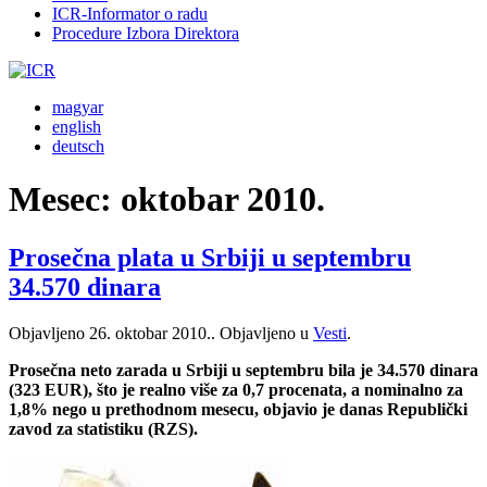
ICR-Informator o radu
Procedure Izbora Direktora
magyar
english
deutsch
Mesec:
oktobar 2010.
Prosečna plata u Srbiji u septembru
34.570 dinara
Objavljeno
26. oktobar 2010.
. Objavljeno u
Vesti
.
Prosečna neto zarada u Srbiji u septembru bila je 34.570 dinara
(323 EUR), što je realno više za 0,7 procenata, a nominalno za
1,8% nego u prethodnom mesecu, objavio je danas Republički
zavod za statistiku (RZS).