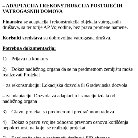
– ADAPTACIJA I REKONSTRUKCIJA POSTOJEĆIH
VATROGASNIH DOMOVA
Finansira se
adaptacija i rekonstrukcija objekata vatrogasnih
društava, sa teritorije AP Vojvodine, bez prava promene namene.
Korisnici sredstava
su dobrovoljna vatrogasna društva.
Potrebna dokumentacija:
1) Prijava na konkurs
2) Dokaz nadležnog organa da se na predmetnom zemljištu može
realizovati Projekat
– za rekonstrukciju: Lokacijska dozvola ili Građevinska dozvola
– za adaptaciju: Dozvola za adaptaciju i sanaciju izdata od
nadležnog organa
3) Glavni projekat sa predmerom i predračunom radova
4) Dokaz o pravu svojine odnosno pravnom osnovu korišćenja
nepokretnosti na kojoj se realizuje projekat