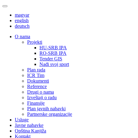
magyar
english
deutsch
О nama
Projekti
HU-SRB IPA
RO-SRB IPA
Tender GIS
Nađi svoj sport
Plan rada
ICR Tim
Dokumenti
Reference
Drugi o nama
Izveštaji o radu
Finansije
Plan javnih nabavki
Partnerske organizacije
Usluge
Javne nabavke
Opština Kanjiža
Kontakt