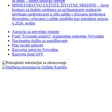
iri tamiš ‒ putem nabavke opreme
MINISTARSTVO ZAŠTITE ŽIVOTNE SREDINE – Javni
konkurs za dodelu sredstava za su/finansiranje realizacije
projekata ozelenjavanja u cilju zaštite i očuvanja predeonog
diverziteta i očuvanja i zaštite zemljišta kao prirodnog resursa
u 2026. godini
Agencija za privredne registre
Fond "Evropski poslovi" Autonomne pokrajine Vojvodine
Nacionalna služba za zapošljavanje
Plan javnih nabavki
Razvojna agencija Vojvodine
Razvojni fond APV