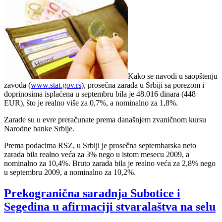
Kako se navodi u saopštenju
zavoda (
www.stat.gov.rs
), prosečna zarada u Srbiji sa porezom i
doprinosima isplaćena u septembru bila je 48.016 dinara (448
EUR), što je realno više za 0,7%, a nominalno za 1,8%.
Zarade su u evre preračunate prema današnjem zvaničnom kursu
Narodne banke Srbije.
Prema podacima RSZ, u Srbiji je prosečna septembarska neto
zarada bila realno veća za 3% nego u istom mesecu 2009, a
nominalno za 10,4%. Bruto zarada bila je realno veća za 2,8% nego
u septembru 2009, a nominalno za 10,2%.
Prekogranična saradnja Subotice i
Segedina u afirmaciji stvaralaštva na selu