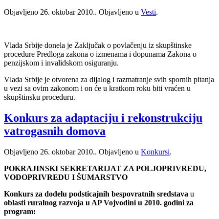
Objavljeno
26. oktobar 2010.
. Objavljeno u
Vesti
.
Vlada Srbije donela je Zaključak o povlačenju iz skupštinske
procedure Predloga zakona o izmenama i dopunama Zakona o
penzijskom i invalidskom osiguranju.
Vlada Srbije je otvorena za dijalog i razmatranje svih spornih pitanja
u vezi sa ovim zakonom i on će u kratkom roku biti vraćen u
skupštinsku proceduru.
Konkurs za adaptaciju i rekonstrukciju
vatrogasnih domova
Objavljeno
26. oktobar 2010.
. Objavljeno u
Konkursi
.
POKRAJINSKI SEKRETARIJAT ZA POLJOPRIVREDU,
VODOPRIVREDU I ŠUMARSTVO
K
onkurs
za dodelu
podsticajnih
bespovratnih sredstava
u
oblasti ruralnog razvoja u AP Vojvodini u 2010. godini za
program: