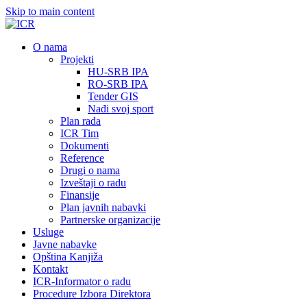
Skip to main content
О nama
Projekti
HU-SRB IPA
RO-SRB IPA
Tender GIS
Nađi svoj sport
Plan rada
ICR Tim
Dokumenti
Reference
Drugi o nama
Izveštaji o radu
Finansije
Plan javnih nabavki
Partnerske organizacije
Usluge
Javne nabavke
Opština Kanjiža
Kontakt
ICR-Informator o radu
Procedure Izbora Direktora