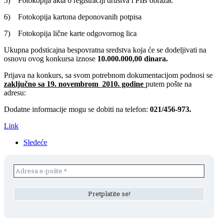
5) Fotokopija akta o registraciji društva i PIB obrazac
6) Fotokopija kartona deponovanih potpisa
7) Fotokopija lične karte odgovornog lica
Ukupna podsticajna bespovratna sredstva koja će se dodeljivati na
osnovu ovog konkursa iznose
10.000.000,00
dinara.
Prijava na konkurs, sa svom potrebnom dokumentacijom podnosi se
zaključno sa 19. novembrom 2010. godine
putem pošte na
adresu:
Dodatne informacije mogu se dobiti na telefon:
021/456-973.
Link
Sledeće