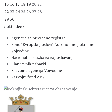
15
16
17
18
19
20
21
22
23
24
25
26
27
28
29
30
« okt
dec »
Agencija za privredne registre
Fond "Evropski poslovi" Autonomne pokrajine
Vojvodine
Nacionalna služba za zapošljavanje
Plan javnih nabavki
Razvojna agencija Vojvodine
Razvojni fond APV