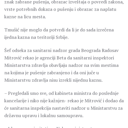
znak zabrane pušenja, obrazac izveštaja o povredi zakona,
vrste potrebnih dokaza o pušenju i obrazac za naplatu
kazne na licu mesta.
Tmušić nije moglo da potvrdi da li je do sada izrečena
ijedna kazna na teritoriji Srbije.
Šef odseka za sanitarni nadzor grada Beograda Radosav
Mitrović rekao je agenciji Beta da sanitarni inspektori
Ministarstva zdravlja obavljaju nadzor na svim mestima
na kojima je pušenje zabranjeno i da oni juče u
Ministarstvu zdravlja nisu izrekli nijednu kaznu.
– Pregledali smo sve, od kabineta ministra do poslednje
kancelarije i niko nije kažnjen- rekao je Mitrović i dodao da
će sanitarna inspekcija nastaviti nadzor u Ministarstvu za
državnu upravu i lokalnu samoupravu.