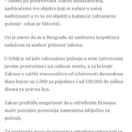
– Idemo po prioritetima. Nakon ministarstava,
nadziraćemo sve objekte koji se nalaze u našoj
nadležnosti a to su svi objekti u kojima je zabranjeno
pušenje- rekao je Mitrović.
On je naveo da su u Beogradu 42 sanitarna inspektora
zadužena za nadzor primene zakona.
U Srbiji je od juče zabranjeno pušenje u svim zatvorenim
javnim prostorima i na radnom mestu, a za kršenje
Zakona o zaštiti stanovništva od izloženosti duvanskom
dimu kazne su 5.000 za pojedince i od 500.000 do milion
dinara za pravna lica.
Zakon predviđa mogućnost da u određenim firmama
može postojati prostorija namenjena isključivo za
pušenje.
Ta prostorija mora da ispunjava određene uslove koji se