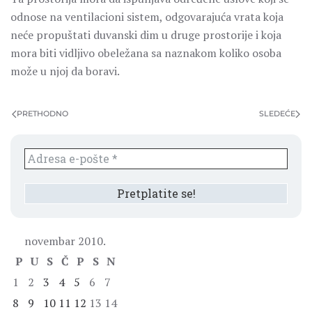
odnose na ventilacioni sistem, odgovarajuća vrata koja
neće propuštati duvanski dim u druge prostorije i koja
mora biti vidljivo obeležana sa naznakom koliko osoba
može u njoj da boravi.
PRETHODNO
SLEDEĆE
novembar 2010.
P
U
S
Č
P
S
N
1
2
3
4
5
6
7
8
9
10
11
12
13
14