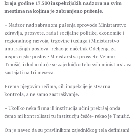
kraja godine 17.500 inspekcijskih nadzora na svim
mestima na kojima je zabranjeno pušenje.
– Nadzor nad zabranom pušenja sprovode Ministarstvo
zdravlja, prosvete, rada i socijalne politike, ekonomije i
regionalnog razvoja, trgovine i usluga i Ministarstvo
unutrašnjih poslova- rekao je načelnik Odeljenja za
inspekcijske poslove Ministarstva prosvete Velimir
Tmušić, i dodao da će se zajedničko telo svih ministarstava
sastajati na tri meseca.
Prema njegovim rečima, cilj inspekcije je stvarna
kontrola, a ne samo zastrašivanje.
– Ukoliko neka firma ili institucija učini prekršaj onda
ćemo mi kontrolisati tu instituciju češće- rekao je Tmušić.
On je naveo da su pravilnikom zajedničkog tela definisani