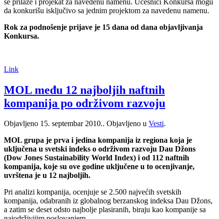
se prilaže i projekat za navedenu namenu. Učesnici Konkursa mogu
da konkurišu isključivo sa jednim projektom za navedenu namenu.
Rok za podnošenje prijave je 15 dana od dana objavljivanja
Konkursa.
Link
MOL među 12 najboljih naftnih
kompanija po održivom razvoju
Objavljeno
15. septembar 2010.
. Objavljeno u
Vesti
.
MOL grupa je prva i jedina kompanija iz regiona koja je
uključena u svetski indeks o održivom razvoju Dau Džons
(Dow Jones Sustainability World Index) i od 112 naftnih
kompanija, koje su ove godine uključene u to ocenjivanje,
uvrštena je u 12 najboljih.
Pri analizi kompanija, ocenjuje se 2.500 najvećih svetskih
kompanija, odabranih iz globalnog berzanskog indeksa Dau Džons,
a zatim se deset odsto najbolje plasiranih, biraju kao kompanije sa
najodrživijim poslovanjem.