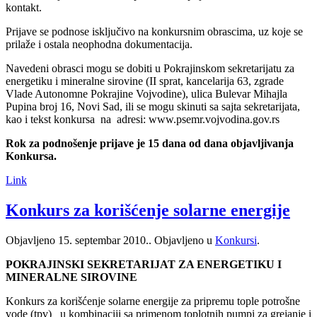
kontakt.
Prijave se podnose isključivo na konkursnim obrascima, uz koje se
prilaže i ostala neophodna dokumentacija.
Navedeni obrasci mogu se dobiti u Pokrajinskom sekretarijatu za
energetiku i mineralne sirovine (II sprat, kancelarija 63, zgrade
Vlade Autonomne Pokrajine Vojvodine), ulica Bulevar Mihajla
Pupina broj 16, Novi Sad, ili se mogu skinuti sa sajta sekretarijata,
kao i tekst konkursa na adresi: www.psemr.vojvodina.gov.rs
Rok za podnošenje prijave je 15 dana od dana objavljivanja
Konkursa.
Link
Konkurs za korišćenje solarne energije
Objavljeno
15. septembar 2010.
. Objavljeno u
Konkursi
.
POKRAJINSKI SEKRETARIJAT ZA ENERGETIKU I
MINERALNE SIROVINE
Konkurs za korišćenje solarne energije za pripremu tople potrošne
vode (tpv) u kombinaciji sa primenom toplotnih pumpi za grejanje i