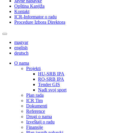
Javne nabavke
Opština Kanjiža
Kontakt
ICR-Informator o radu
Procedure Izbora Direktora
magyar
english
deutsch
О nama
Projekti
HU-SRB IPA
RO-SRB IPA
Tender GIS
Nađi svoj sport
Plan rada
ICR Tim
Dokumenti
Reference
Drugi o nama
Izveštaji o radu
Finansije
Plan javnih nabavki