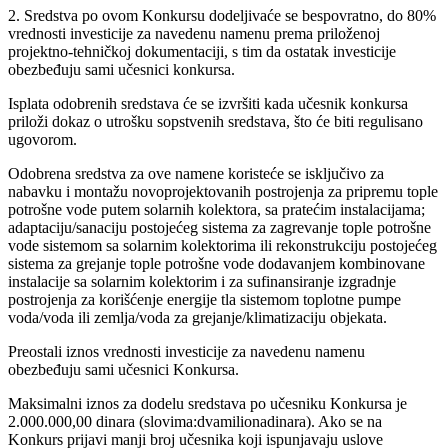
2. Sredstva po ovom Konkursu dodeljivaće se bespovratno, do 80%
vrednosti investicije za navedenu namenu prema priloženoj
projektno-tehničkoj dokumentaciji, s tim da ostatak investicije
obezbeđuju sami učesnici konkursa.
Isplata odobrenih sredstava će se izvršiti kada učesnik konkursa
priloži dokaz o utrošku sopstvenih sredstava, što će biti regulisano
ugovorom.
Odobrena sredstva za ove namene koristeće se isključivo za
nabavku i montažu novoprojektovanih postrojenja za pripremu tople
potrošne vode putem solarnih kolektora, sa pratećim instalacijama;
adaptaciju/sanaciju postojećeg sistema za zagrevanje tople potrošne
vode sistemom sa solarnim kolektorima ili rekonstrukciju postojećeg
sistema za grejanje tople potrošne vode dodavanjem kombinovane
instalacije sa solarnim kolektorim i za sufinansiranje izgradnje
postrojenja za korišćenje energije tla sistemom toplotne pumpe
voda/voda ili zemlja/voda za grejanje/klimatizaciju objekata.
Preostali iznos vrednosti investicije za navedenu namenu
obezbeđuju sami učesnici Konkursa.
Maksimalni iznos za dodelu sredstava po učesniku Konkursa je
2.000.000,00 dinara (slovima:dvamilionadinara). Ako se na
Konkurs prijavi manji broj učesnika koji ispunjavaju uslove