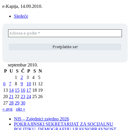
e-Kapija, 14.09.2010.
Sledeće
septembar 2010.
P
U
S
Č
P
S
N
1
2
3
4
5
6
7
8
9
10
11
12
13
14
15
16
17
18
19
20
21
22
23
24
25
26
27
28
29
30
« avg
okt »
NIS – Zajednici zajedno 2026
POKRAJINSKI SEKRETARIJAT ZA SOCIJALNU
POLITIKU, DEMOGRAFIJU I RAVNOPRAVNOST