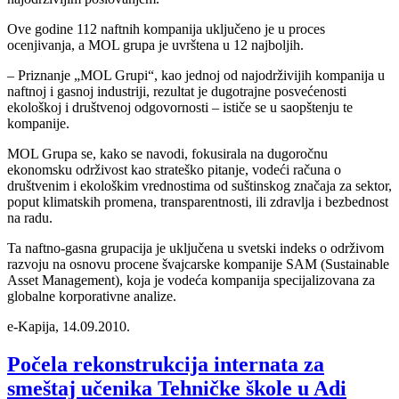
Ove godine 112 naftnih kompanija uključeno je u proces
ocenjivanja, a MOL grupa je uvrštena u 12 najboljih.
– Priznanje „MOL Grupi“, kao jednoj od najodrživijih kompanija u
naftnoj i gasnoj industriji, rezultat je dugotrajne posvećenosti
ekološkoj i društvenoj odgovornosti – ističe se u saopštenju te
kompanije.
MOL Grupa se, kako se navodi, fokusirala na dugoročnu
ekonomsku održivost kao strateško pitanje, vodeći računa o
društvenim i ekološkim vrednostima od suštinskog značaja za sektor,
poput klimatskih promena, transparentnosti, ili zdravlja i bezbednost
na radu.
Ta naftno-gasna grupacija je uključena u svetski indeks o održivom
razvoju na osnovu procene švajcarske kompanije SAM (Sustainable
Asset Management), koja je vodeća kompanija specijalizovana za
globalne korporativne analize.
e-Kapija, 14.09.2010.
Počela rekonstrukcija internata za
smeštaj učenika Tehničke škole u Adi