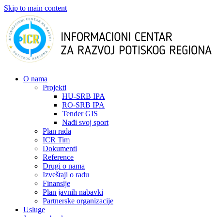
Skip to main content
О nama
Projekti
HU-SRB IPA
RO-SRB IPA
Tender GIS
Nađi svoj sport
Plan rada
ICR Tim
Dokumenti
Reference
Drugi o nama
Izveštaji o radu
Finansije
Plan javnih nabavki
Partnerske organizacije
Usluge