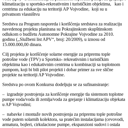
klimatizaciju u sportsko-rekreativnim i turističkim objektima, kao i
centrima za edukaciju na teritoriji AP Vojvodine, koji su u
privatnom vlasništvu
Sredstva za Program rasporeda i korišćenja sredstava za realizaciju
navedenog projekta planirana su Pokrajinskom skupštinskom
odlukom o budžetu Autonomne Pokrajine Vojvodine za 2010.
godinu (,,Službeni list APV“, broj: 20/2009), u iznosu od
15.000.000,00 dinara.
Cilj projekta je korišćenje solarne energije za pripremu tople
potrošne vode (TPV) u Sportsko- rekreativnim i turističkim
objektima kao i edukativnim centrima u kombinaciji sa toplotnom
pumpom, koji bi bili pilot projekti i dobar primer za sve slične
projekte na teritoriji AP Vojvodine.
Sredstva po ovom Konkursu dodeljuju se za sufinansiranje:
– izgradnje postrojenja za korišćenje energije tla sistemom toplotne
pumpe voda/voda ili zemlja/voda za grejanje i klimatizaciju objekata
u AP Vojvodini;
– nabavke i montaže novih postrojenja za pripremu tople potrošne
vode putem solarnih kolektora, sa pratećim instalacijama (cevovodi,
armatura, bojleri, cirkulacione pumpe, ekspanzioni sudovi i ostala