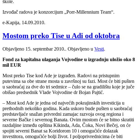
škole.
Izvođač radova je konzorcijum „Porr-Millennium Team“.
e-Kapija, 14.09.2010.
Mostom preko Tise u Adi od oktobra
Objavljeno
15. septembar 2010.
. Objavljeno u
Vesti
.
Fond za kapitalna ulaganja Vojvodine u izgradnju uložio oko 8
mil EUR
Most preko Tise kod Ade je izgrađen. Radovi na pristupnim
putevima sa obe strane mosta u završnoj su fazi. Most će biti pušten
u saobraćaj za dve do tri sedmice – čulo se na gradilištu koje je juče
obišao predsednik Vlade Vojvodine dr Bojan Pajtić.
– Most kod Ade je jedna od najvećih pokrajinskih investicija u
prethodnih nekoliko godina. Kada uskoro bude pušten u saobraćaj
predstavljaće snažan privredni zamajac razvoja ovog regiona i
severne Bačke i severnog Banata. Ovim mostom će se bitno skratiti
razdaljine između opština Kikinda, Ada, Čoka, Novi Bečej, on će
spojiti severni Banat sa Koridorom 10 i omogućiće dolazak
investitora, omogućiće bolji život. I poljoprivrednicima će biti