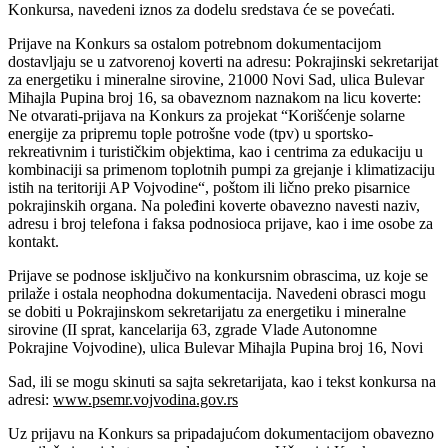
Konkursa, navedeni iznos za dodelu sredstava će se povećati.
Prijave na Konkurs sa ostalom potrebnom dokumentacijom
dostavljaju se u zatvorenoj koverti na adresu: Pokrajinski sekretarijat
za energetiku i mineralne sirovine, 21000 Novi Sad, ulica Bulevar
Mihajla Pupina broj 16, sa obaveznom naznakom na licu koverte:
Ne otvarati-prijava na Konkurs za projekat “Korišćenje solarne
energije za pripremu tople potrošne vode (tpv) u sportsko-
rekreativnim i turističkim objektima, kao i centrima za edukaciju u
kombinaciji sa primenom toplotnih pumpi za grejanje i klimatizaciju
istih na teritoriji AP Vojvodine“, poštom ili lično preko pisarnice
pokrajinskih organa. Na poleđini koverte obavezno navesti naziv,
adresu i broj telefona i faksa podnosioca prijave, kao i ime osobe za
kontakt.
Prijave se podnose isključivo na konkursnim obrascima, uz koje se
prilaže i ostala neophodna dokumentacija. Navedeni obrasci mogu
se dobiti u Pokrajinskom sekretarijatu za energetiku i mineralne
sirovine (II sprat, kancelarija 63, zgrade Vlade Autonomne
Pokrajine Vojvodine), ulica Bulevar Mihajla Pupina broj 16, Novi
Sad, ili se mogu skinuti sa sajta sekretarijata, kao i tekst konkursa na
adresi:
www.psemr.vojvodina.gov.rs
Uz prijavu na Konkurs sa pripadajućom dokumentacijom obavezno