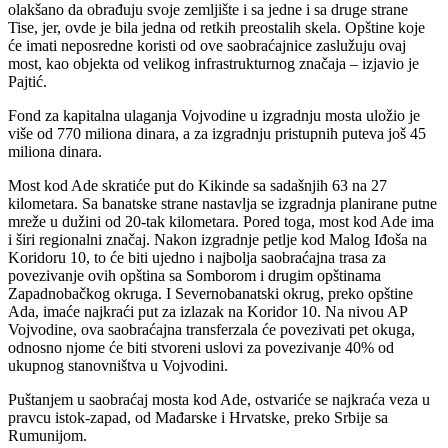
olakšano da obrađuju svoje zemljište i sa jedne i sa druge strane
Tise, jer, ovde je bila jedna od retkih preostalih skela. Opštine koje
će imati neposredne koristi od ove saobraćajnice zaslužuju ovaj
most, kao objekta od velikog infrastrukturnog značaja – izjavio je
Pajtić.
Fond za kapitalna ulaganja Vojvodine u izgradnju mosta uložio je
više od 770 miliona dinara, a za izgradnju pristupnih puteva još 45
miliona dinara.
Most kod Ade skratiće put do Kikinde sa sadašnjih 63 na 27
kilometara. Sa banatske strane nastavlja se izgradnja planirane putne
mreže u dužini od 20-tak kilometara. Pored toga, most kod Ade ima
i širi regionalni značaj. Nakon izgradnje petlje kod Malog Iđoša na
Koridoru 10, to će biti ujedno i najbolja saobraćajna trasa za
povezivanje ovih opština sa Somborom i drugim opštinama
Zapadnobačkog okruga. I Severnobanatski okrug, preko opštine
Ada, imaće najkraći put za izlazak na Koridor 10. Na nivou AP
Vojvodine, ova saobraćajna transferzala će povezivati pet okuga,
odnosno njome će biti stvoreni uslovi za povezivanje 40% od
ukupnog stanovništva u Vojvodini.
Puštanjem u saobraćaj mosta kod Ade, ostvariće se najkraća veza u
pravcu istok-zapad, od Mađarske i Hrvatske, preko Srbije sa
Rumunijom.