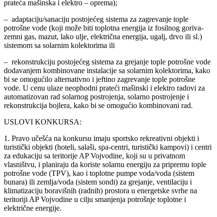
prateća mašinska i elektro – oprema);
– adaptaciju/sanaciju postojećeg sistema za zagrevanje tople
potrošne vode (koji može biti toplotna energija iz fosilnog goriva-
zemni gas, mazut, lako ulje, električna energija, ugalj, drvo ili sl.)
sistemom sa solarnim kolektorima ili
– rekonstrukciju postojećeg sistema za grejanje tople potrošne vode
dodavanjem kombinovane instalacije sa solarnim kolektorima, kako
bi se omogućilo alternativno i jeftino zagrevanje tople potrošne
vode. U cenu ulaze neophodni prateći mašinski i elektro radovi za
automatizovan rad solarnog postrojenja, solarno postrojenje i
rekonstrukcija bojlera, kako bi se omogućio kombinovani rad.
USLOVI KONKURSA:
1. Pravo učešća na konkursu imaju sportsko rekreativni objekti i
turistički objekti (hoteli, salaši, spa-centri, turistički kampovi) i centri
za edukaciju sa teritorije AP Vojvodine, koji su u privatnom
vlasništvu, i planiraju da koriste solarnu energiju za pripremu tople
potrošne vode (TPV), kao i toplotne pumpe voda/voda (sistem
bunara) ili zemlja/voda (sistem sondi) za grejanje, ventilaciju i
klimatizaciju boravišnih (radnih) prostora u energetske svrhe na
teritoriji AP Vojvodine u cilju smanjenja potrošnje toplotne i
električne energije.