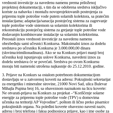
vrednosti investicije za navedenu namenu prema priloženoj
projektnoj dokumentaciji, s tim da se odobrena sredstva isključivo
koriste za nabavku i montažu novoprojektovanih postrojenja za
pripremu tople potrošne vode putem solarnih kolektora, sa pratećim
instalacijama; adaptacija/sanacija postojećeg sistema za zagrevanje
tople potrošne vode sistemom sa solarnim kolektorima ili
rekonstrukciju postojećeg sistema za grejanje tople potrošne vode
dodavanjm kombinovane instalacije sa solarnim kolektorima.
Preostali iznos vrednosti investicije za navedenu namenu
obezbeđuju sami učesnici Konkursa. Maksimalni iznos za dodelu
sredstava po učesniku Konkursa je 3.000.000,00 dinara
(slovima:trimilionadinara). Ako se na Konkurs prijavi manji broj
učesnika koji ispunjavaju uslove Konkursa, navedeni iznos za
dodelu sredstava će se povećati. Sredstva po ovom Konkursu
moraju biti namenski utrošena najkasnije do 25.12.2010. godine.
3. Prijave na Konkurs sa ostalom potrebnom dokumentacijom
dostavljaju se u zatvorenoj koverti na adresu: Pokrajinski sekretarijat
za energetiku i mineralne sirovine, 21000 Novi Sad, ulica Bulevar
Mihajla Pupina broj 16, sa obaveznom naznakom na licu koverte:
Ne otvarati-prijava na Konkurs za projekat –“Korišćenje solarne
energije za pripremu tople potrošne vode (TPV) u domovima
učenika na teritoriji AP Vojvodine“, poštom ili lično preko pisarnice
pokrajinskih organa. Na poleđini koverte obavezno navesti naziv,
adresu i broj telefona i faksa podnosioca prijave, kao i ime osobe za