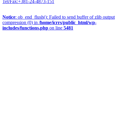
Tel/Fax:+381-24-4873-151
Notice
: ob_end_flush(): Failed to send buffer of zlib output
compression (0) in
/home/icrrs/public_html/wp-
includes/functions.php
on line
5481