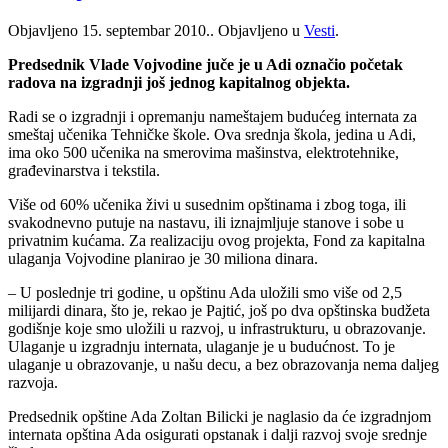
Objavljeno
15. septembar 2010.
. Objavljeno u
Vesti
.
Predsednik Vlade Vojvodine juče je u Adi označio početak
radova na izgradnji još jednog kapitalnog objekta.
Radi se o izgradnji i opremanju nameštajem budućeg internata za
smeštaj učenika Tehničke škole. Ova srednja škola, jedina u Adi,
ima oko 500 učenika na smerovima mašinstva, elektrotehnike,
građevinarstva i tekstila.
Više od 60% učenika živi u susednim opštinama i zbog toga, ili
svakodnevno putuje na nastavu, ili iznajmljuje stanove i sobe u
privatnim kućama. Za realizaciju ovog projekta, Fond za kapitalna
ulaganja Vojvodine planirao je 30 miliona dinara.
– U poslednje tri godine, u opštinu Ada uložili smo više od 2,5
milijardi dinara, što je, rekao je Pajtić, još po dva opštinska budžeta
godišnje koje smo uložili u razvoj, u infrastrukturu, u obrazovanje.
Ulaganje u izgradnju internata, ulaganje je u budućnost. To je
ulaganje u obrazovanje, u našu decu, a bez obrazovanja nema daljeg
razvoja.
Predsednik opštine Ada Zoltan Bilicki je naglasio da će izgradnjom
internata opština Ada osigurati opstanak i dalji razvoj svoje srednje