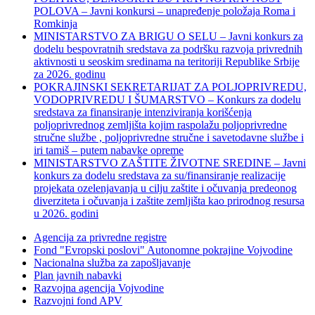
POLOVA – Javni konkursi – unapređenje položaja Roma i
Romkinja
MINISTARSTVO ZA BRIGU O SELU – Javni konkurs za
dodelu bespovratnih sredstava za podršku razvoja privrednih
aktivnosti u seoskim sredinama na teritoriji Republike Srbije
za 2026. godinu
POKRAJINSKI SEKRETARIJAT ZA POLJOPRIVREDU,
VODOPRIVREDU I ŠUMARSTVO – Konkurs za dodelu
sredstava za finansiranje intenziviranja korišćenja
poljoprivrednog zemljišta kojim raspolažu poljoprivredne
stručne službe , poljoprivredne stručne i savetodavne službe i
iri tamiš ‒ putem nabavke opreme
MINISTARSTVO ZAŠTITE ŽIVOTNE SREDINE – Javni
konkurs za dodelu sredstava za su/finansiranje realizacije
projekata ozelenjavanja u cilju zaštite i očuvanja predeonog
diverziteta i očuvanja i zaštite zemljišta kao prirodnog resursa
u 2026. godini
Agencija za privredne registre
Fond "Evropski poslovi" Autonomne pokrajine Vojvodine
Nacionalna služba za zapošljavanje
Plan javnih nabavki
Razvojna agencija Vojvodine
Razvojni fond APV