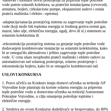
-nabavke i montaže novih postrojenja za pripremu tople potrošne
vode putem solarnih kolektora, sa pratećim instalacijama (cevovodi,
armatura, bojleri, cirkulacione pumpe, ekspanzioni sudovi i ostala
prateća mašinska i elektro –oprema)
-adaptacija/sanacija postojećeg sistema za zagrevanje tople potrošne
vode (koji može biti toplotna energija iz fosilnog goriva-zemni gas,
mazut, lako ulje, električna energija, ugalj, drvo ili sl.) sistemom sa
solarnim kolektorima ili
-rekonstrukcija postojećeg sistema za grejanje tople potrošne vode
dodavanjem kombinovane instalacije sa solarnim kolektorima, kako
bi se omogućilo alternativno i jeftino zagrevanje tople potrošne
vode. U cenu ulaze neophodni prateći mašinski i elektro radovi za
automatizovan rad solarnog postrojenja, solarno postrojenje i
rekonstrukcija bojlera, kako bi se omogućio kombinovani rad.
USLOVI KONKURSA
1. Pravo učešća na Konkurs imaju domovi učenika sa teritorije AP
Vojvodine koje planiraju da koriste solarnu energiju za pripremu
tople potrošne vodu u domovima učenika na teritoriji Autonomne
Pokrajine Vojvodine, u cilju smanjenja potrošnje toplotne i
električne energije.
2. Sredstva po ovom Konkursu dodeljivaće se bespovratno, do 80%