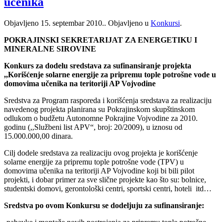
učenika
Objavljeno
15. septembar 2010.
. Objavljeno u
Konkursi
.
POKRAJINSKI SEKRETARIJAT ZA ENERGETIKU I
MINERALNE SIROVINE
Konkurs za dodelu sredstava za sufinansiranje projekta
,,Korišćenje solarne energije za pripremu tople potrošne vode u
domovima učenika na teritoriji AP Vojvodine
Sredstva za Program rasporeda i korišćenja sredstava za realizaciju
navedenog projekta planirana su Pokrajinskom skupštinskom
odlukom o budžetu Autonomne Pokrajine Vojvodine za 2010.
godinu (,,Službeni list APV“, broj: 20/2009), u iznosu od
15.000.000,00 dinara.
Cilj dodele sredstava za realizaciju ovog projekta je korišćenje
solarne energije za pripremu tople potrošne vode (TPV) u
domovima učenika na teritoriji AP Vojvodine koji bi bili pilot
projekti, i dobar primer za sve slične projekte kao što su: bolnice,
studentski domovi, gerontološki centri, sportski centri, hoteli itd…
Sredstva po ovom Konkursu se dodeljuju za sufinansiranje: