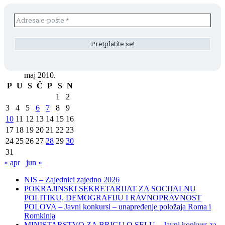
maj 2010.
P
U
S
Č
P
S
N
1
2
3
4
5
6
7
8
9
10
11
12
13
14
15
16
17
18
19
20
21
22
23
24
25
26
27
28
29
30
31
« apr
jun »
NIS – Zajednici zajedno 2026
POKRAJINSKI SEKRETARIJAT ZA SOCIJALNU
POLITIKU, DEMOGRAFIJU I RAVNOPRAVNOST
POLOVA – Javni konkursi – unapređenje položaja Roma i
Romkinja
MINISTARSTVO ZA BRIGU O SELU – Javni konkurs za