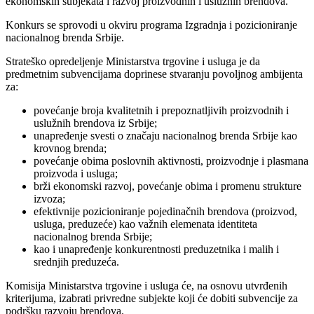
ekonomskih subjekata i razvoj proizvodnih i uslužnih brendova.
Konkurs se sprovodi u okviru programa Izgradnja i pozicioniranje
nacionalnog brenda Srbije.
Strateško opredeljenje Ministarstva trgovine i usluga je da
predmetnim subvencijama doprinese stvaranju povoljnog ambijenta
za:
povećanje broja kvalitetnih i prepoznatljivih proizvodnih i
uslužnih brendova iz Srbije;
unapređenje svesti o značaju nacionalnog brenda Srbije kao
krovnog brenda;
povećanje obima poslovnih aktivnosti, proizvodnje i plasmana
proizvoda i usluga;
brži ekonomski razvoj, povećanje obima i promenu strukture
izvoza;
efektivnije pozicioniranje pojedinačnih brendova (proizvod,
usluga, preduzeće) kao važnih elemenata identiteta
nacionalnog brenda Srbije;
kao i unapređenje konkurentnosti preduzetnika i malih i
srednjih preduzeća.
Komisija Ministarstva trgovine i usluga će, na osnovu utvrđenih
kriterijuma, izabrati privredne subjekte koji će dobiti subvencije za
podršku razvoju brendova.