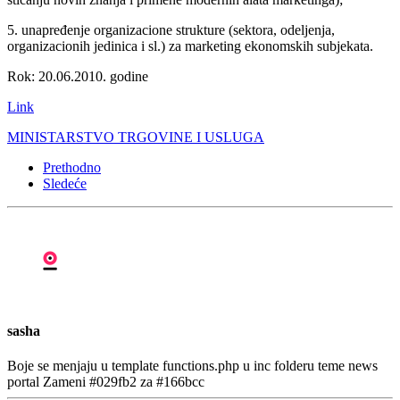
5. unapređenje organizacione strukture (sektora, odeljenja,
organizacionih jedinica i sl.) za marketing ekonomskih subjekata.
Rok: 20.06.2010. godine
Link
MINISTARSTVO TRGOVINE I USLUGA
Prethodno
Sledeće
sasha
Boje se menjaju u template functions.php u inc folderu teme news
portal Zameni #029fb2 za #166bcc