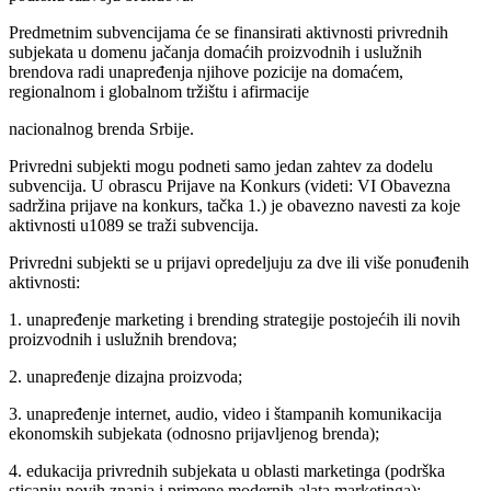
Predmetnim subvencijama će se finansirati aktivnosti privrednih
subjekata u domenu jačanja domaćih proizvodnih i uslužnih
brendova radi unapređenja njihove pozicije na domaćem,
regionalnom i globalnom tržištu i afirmacije
nacionalnog brenda Srbije.
Privredni subjekti mogu podneti samo jedan zahtev za dodelu
subvencija. U obrascu Prijave na Konkurs (videti: VI Obavezna
sadržina prijave na konkurs, tačka 1.) je obavezno navesti za koje
aktivnosti u1089 se traži subvencija.
Privredni subjekti se u prijavi opredeljuju za dve ili više ponuđenih
aktivnosti:
1. unapređenje marketing i brending strategije postojećih ili novih
proizvodnih i uslužnih brendova;
2. unapređenje dizajna proizvoda;
3. unapređenje internet, audio, video i štampanih komunikacija
ekonomskih subjekata (odnosno prijavljenog brenda);
4. edukacija privrednih subjekata u oblasti marketinga (podrška
sticanju novih znanja i primene modernih alata marketinga);