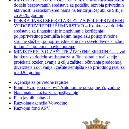
dodelu bespovratnih sredstava za podršku razvoja privrednih
aktivnosti u seoskim sredinama na teritoriji Republike Srbije
za 2026. godinu
POKRAJINSKI SEKRETARIJAT ZA POLJOPRIVREDU,
VODOPRIVREDU I ŠUMARSTVO – Konkurs za dodelu
sredstava za finansiranje intenziviranja korišćenja
poljoprivrednog zemljišta kojim raspolažu poljoprivredne
stručne službe , poljoprivredne stručne i savetodavne službe i
iri tamiš ‒ putem nabavke opreme
MINISTARSTVO ZAŠTITE ŽIVOTNE SREDINE – Javni
konkurs za dodelu sredstava za su/finansiranje realizacije
projekata ozelenjavanja u cilju zaštite i očuvanja predeonog
diverziteta i očuvanja i zaštite zemljišta kao prirodnog resursa
u 2026. godini
Agencija za privredne registre
Fond "Evropski poslovi" Autonomne pokrajine Vojvodine
Nacionalna služba za zapošljavanje
Plan javnih nabavki
Razvojna agencija Vojvodine
Razvojni fond APV