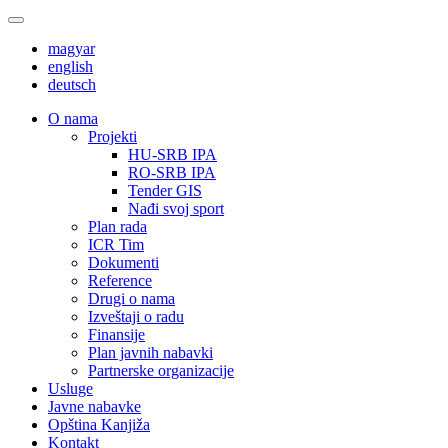
magyar
english
deutsch
О nama
Projekti
HU-SRB IPA
RO-SRB IPA
Tender GIS
Nađi svoj sport
Plan rada
ICR Tim
Dokumenti
Reference
Drugi o nama
Izveštaji o radu
Finansije
Plan javnih nabavki
Partnerske organizacije
Usluge
Javne nabavke
Opština Kanjiža
Kontakt