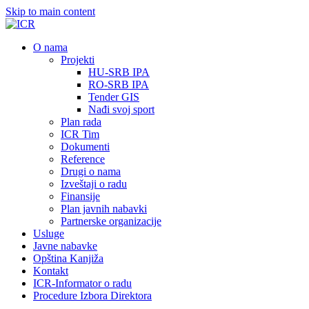
Skip to main content
О nama
Projekti
HU-SRB IPA
RO-SRB IPA
Tender GIS
Nađi svoj sport
Plan rada
ICR Tim
Dokumenti
Reference
Drugi o nama
Izveštaji o radu
Finansije
Plan javnih nabavki
Partnerske organizacije
Usluge
Javne nabavke
Opština Kanjiža
Kontakt
ICR-Informator o radu
Procedure Izbora Direktora