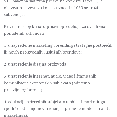
VI Obavezna sadržina prijave na konkurs, tačka 1.) je
obavezno navesti za koje aktivnosti u1089 se traži
subvencija.
Privredni subjekti se u prijavi opredeljuju za dve ili više
ponuđenih aktivnosti:
1. unapređenje marketing i brending strategije postojećih
ili novih proizvodnih i uslužnih brendova;
2. unapređenje dizajna proizvoda;
3. unapređenje internet, audio, video i štampanih
komunikacija ekonomskih subjekata (odnosno
prijavljenog brenda);
4. edukacija privrednih subjekata u oblasti marketinga
(podrška sticanju novih znanja i primene modernih alata
marketinga);