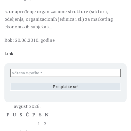
5. unapređenje organizacione strukture (sektora,
odeljenja, organizacionih jedinica i sl.) za marketing
ekonomskih subjekata.
Rok: 20.06.2010. godine
Link
avgust 2026.
P
U
S
Č
P
S
N
1
2