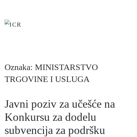
Skip
to
main
content
Oznaka:
MINISTARSTVO
TRGOVINE I USLUGA
Javni poziv za učešće na
Konkursu za dodelu
subvencija za podršku