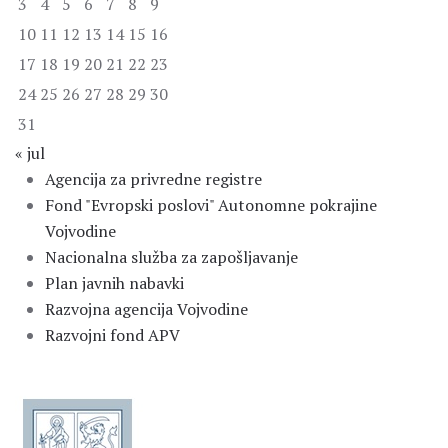
3
4
5
6
7
8
9
10
11
12
13
14
15
16
17
18
19
20
21
22
23
24
25
26
27
28
29
30
31
« jul
Agencija za privredne registre
Fond "Evropski poslovi" Autonomne pokrajine
Vojvodine
Nacionalna služba za zapošljavanje
Plan javnih nabavki
Razvojna agencija Vojvodine
Razvojni fond APV