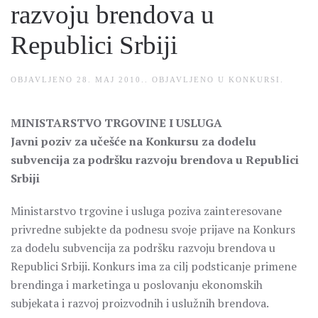
razvoju brendova u
Republici Srbiji
OBJAVLJENO
28. MAJ 2010.
. OBJAVLJENO U
KONKURSI
.
MINISTARSTVO TRGOVINE I USLUGA
Javni poziv za učešće na Konkursu za dodelu
subvencija za podršku razvoju brendova u Republici
Srbiji
Ministarstvo trgovine i usluga poziva zainteresovane
privredne subjekte da podnesu svoje prijave na Konkurs
za dodelu subvencija za podršku razvoju brendova u
Republici Srbiji. Konkurs ima za cilj podsticanje primene
brendinga i marketinga u poslovanju ekonomskih
subjekata i razvoj proizvodnih i uslužnih brendova.