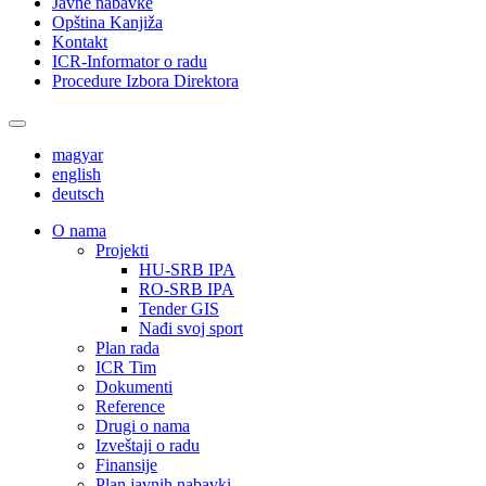
Javne nabavke
Opština Kanjiža
Kontakt
ICR-Informator o radu
Procedure Izbora Direktora
magyar
english
deutsch
О nama
Projekti
HU-SRB IPA
RO-SRB IPA
Tender GIS
Nađi svoj sport
Plan rada
ICR Tim
Dokumenti
Reference
Drugi o nama
Izveštaji o radu
Finansije
Plan javnih nabavki