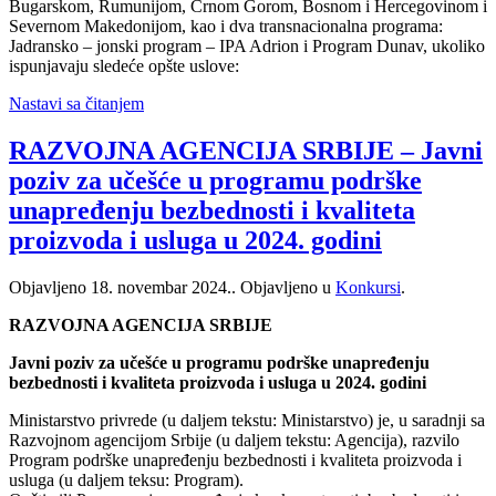
Bugarskom, Rumunijom, Crnom Gorom, Bosnom i Hercegovinom i
Severnom Makedonijom, kao i dva transnacionalna programa:
Jadransko – jonski program – IPA Adrion i Program Dunav, ukoliko
ispunjavaju sledeće opšte uslove:
Nastavi sa čitanjem
RAZVOJNA AGENCIJA SRBIJE – Javni
poziv za učešće u programu podrške
unapređenju bezbednosti i kvaliteta
proizvoda i usluga u 2024. godini
Objavljeno
18. novembar 2024.
. Objavljeno u
Konkursi
.
RAZVOJNA AGENCIJA SRBIJE
Javni poziv za učešće u programu podrške unapređenju
bezbednosti i kvaliteta proizvoda i usluga u 2024. godini
Ministarstvo privrede (u daljem tekstu: Ministarstvo) je, u saradnji sa
Razvojnom agencijom Srbije (u daljem tekstu: Agencija), razvilo
Program podrške unapređenju bezbednosti i kvaliteta proizvoda i
usluga (u daljem teksu: Program).