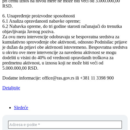
pri čemu iznos na nivou mere ne može biti veći od 3.000.000,00
RSD.
6. Unapređenje proizvodne sposobnosti
6.1 Analiza opravdanosti nabavke opreme;
6.2 Nabavka opreme, do tri godine starosti računajući do trenutka
objavljivanja Javnog poziva.
Za ovu meru intervencije odobravaju se bespovratna sredstva za
kumulativno sprovođenje obe aktivnosti, odnosno Podnisilac prijave
je dužan da prijavi obe aktivnosti istovremeno. Bespovratna sredstva
u okviru ove mere intervencije za navedenu aktivnost se mogu
dodeliti u visini do 40% od vrednosti opravdanih troškova za
predmetnu aktivnost, u iznosu koji ne može biti veći od
5.000.000,00 RSD.
Dodatne informacije: office@ras.gov.rs ili +381 11 3398 900
Detaljnije
Sledeće