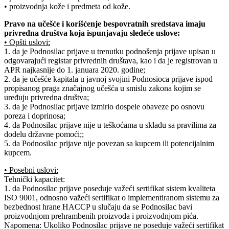
• proizvodnja kože i predmeta od kože.
Pravo na učešće i korišćenje bespovratnih sredstava imaju
privredna društva koja ispunjavaju sledeće uslove:
• Opšti uslovi:
1. da je Podnosilac prijave u trenutku podnošenja prijave upisan u
odgovarajući registar privrednih društava, kao i da je registrovan u
APR najkasnije do 1. januara 2020. godine;
2. da je učešće kapitala u javnoj svojini Podnosioca prijave ispod
propisanog praga značajnog učešća u smislu zakona kojim se
uređuju privredna društva;
3. da je Podnosilac prijave izmirio dospele obaveze po osnovu
poreza i doprinosa;
4. da Podnosilac prijave nije u teškoćama u skladu sa pravilima za
dodelu državne pomoći;;
5. da Podnosilac prijave nije povezan sa kupcem ili potencijalnim
kupcem.
• Posebni uslovi:
Tehnički kapacitet:
1. da Podnosilac prijave poseduje važeći sertifikat sistem kvaliteta
ISO 9001, odnosno važeći sertifikat o implementiranom sistemu za
bezbednost hrane HACCP u slučaju da se Podnosilac bavi
proizvodnjom prehrambenih proizvoda i proizvodnjom pića.
Napomena: Ukoliko Podnosilac prijave ne poseduje važeći sertifikat