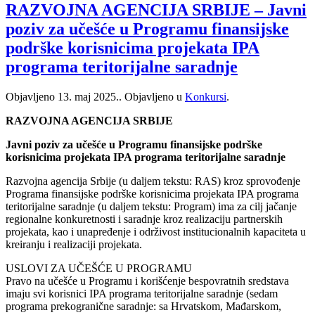
RAZVOJNA AGENCIJA SRBIJE – Javni
poziv za učešće u Programu finansijske
podrške korisnicima projekata IPA
programa teritorijalne saradnje
Objavljeno
13. maj 2025.
. Objavljeno u
Konkursi
.
RAZVOJNA AGENCIJA SRBIJE
Javni poziv za učešće u Programu finansijske podrške
korisnicima projekata IPA programa teritorijalne saradnje
Razvojna agencija Srbije (u daljem tekstu: RAS) kroz sprovođenje
Programa finansijske podrške korisnicima projekata IPA programa
teritorijalne saradnje (u daljem tekstu: Program) ima za cilj jačanje
regionalne konkuretnosti i saradnje kroz realizaciju partnerskih
projekata, kao i unapređenje i održivost institucionalnih kapaciteta u
kreiranju i realizaciji projekata.
USLOVI ZA UČEŠĆE U PROGRAMU
Pravo na učešće u Programu i korišćenje bespovratnih sredstava
imaju svi korisnici IPA programa teritorijalne saradnje (sedam
programa prekogranične saradnje: sa Hrvatskom, Mađarskom,