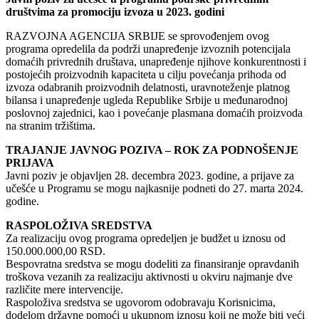
društvima za promociju izvoza u 2023. godini
RAZVOJNA AGENCIJA SRBIJE se sprovođenjem ovog
programa opredelila da podrži unapređenje izvoznih potencijala
domaćih privrednih društava, unapređenje njihove konkurentnosti i
postojećih proizvodnih kapaciteta u cilju povećanja prihoda od
izvoza odabranih proizvodnih delatnosti, uravnoteženje platnog
bilansa i unapređenje ugleda Republike Srbije u međunarodnoj
poslovnoj zajednici, kao i povećanje plasmana domaćih proizvoda
na stranim tržištima.
TRAJANJE JAVNOG POZIVA – ROK ZA PODNOŠENJE
PRIJAVA
Javni poziv je objavljen 28. decembra 2023. godine, a prijave za
učešće u Programu se mogu najkasnije podneti do 27. marta 2024.
godine.
RASPOLOŽIVA SREDSTVA
Za realizaciju ovog programa opredeljen je budžet u iznosu od
150.000.000,00 RSD.
Bespovratna sredstva se mogu dodeliti za finansiranje opravdanih
troškova vezanih za realizaciju aktivnosti u okviru najmanje dve
različite mere intervencije.
Raspoloživa sredstva se ugovorom odobravaju Korisnicima,
dodelom državne pomoći u ukupnom iznosu koji ne može biti veći