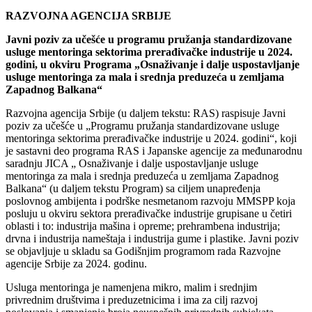
RAZVOJNA AGENCIJA SRBIJE
Javni poziv za učešće u programu pružanja standardizovane
usluge mentoringa sektorima prerađivačke industrije u 2024.
godini, u okviru Programa „Osnaživanje i dalje uspostavljanje
usluge mentoringa za mala i srednja preduzeća u zemljama
Zapadnog Balkana“
Razvojna agencija Srbije (u daljem tekstu: RAS) raspisuje Javni
poziv za učešće u „Programu pružanja standardizovane usluge
mentoringa sektorima prerađivačke industrije u 2024. godini“, koji
je sastavni deo programa RAS i Japanske agencije za međunarodnu
saradnju JICA „ Osnaživanje i dalje uspostavljanje usluge
mentoringa za mala i srednja preduzeća u zemljama Zapadnog
Balkana“ (u daljem tekstu Program) sa ciljem unapređenja
poslovnog ambijenta i podrške nesmetanom razvoju MMSPP koja
posluju u okviru sektora prerađivačke industrije grupisane u četiri
oblasti i to: industrija mašina i opreme; prehrambena industrija;
drvna i industrija nameštaja i industrija gume i plastike. Javni poziv
se objavljuje u skladu sa Godišnjim programom rada Razvojne
agencije Srbije za 2024. godinu.
Usluga mentoringa je namenjena mikro, malim i srednjim
privrednim društvima i preduzetnicima i ima za cilj razvoj