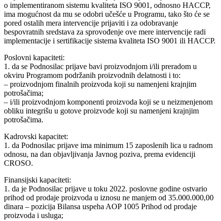
o implementiranom sistemu kvaliteta ISO 9001, odnosno HACCP,
ima mogućnost da mu se odobri učešće u Programu, tako što će se
pored ostalih mera intervencije prijaviti i za odobravanje
bespovratnih sredstava za sprovođenje ove mere intervencije radi
implementacije i sertifikacije sistema kvaliteta ISO 9001 ili HACCP.
Poslovni kapaciteti:
1. da se Podnosilac prijave bavi proizvodnjom i/ili preradom u
okviru Programom podržanih proizvodnih delatnosti i to:
– proizvodnjom finalnih proizvoda koji su namenjeni krajnjim
potrošačima;
– i/ili proizvodnjom komponenti proizvoda koji se u neizmenjenom
obliku integrišu u gotove proizvode koji su namenjeni krajnjim
potrošačima.
Kadrovski kapacitet:
1. da Podnosilac prijave ima minimum 15 zaposlenih lica u radnom
odnosu, na dan objavljivanja Javnog poziva, prema evidenciji
CROSO.
Finansijski kapaciteti:
1. da je Podnosilac prijave u toku 2022. poslovne godine ostvario
prihod od prodaje proizvoda u iznosu ne manjem od 35.000.000,00
dinara – pozicija Bilansa uspeha AOP 1005 Prihod od prodaje
proizvoda i usluga;