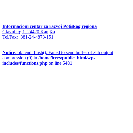
Informacioni centar za razvoj Potiskog regiona
Glavni trg 1, 24420 Kanjiža
Tel/Fax:+381-24-4873-151
Notice
: ob_end_flush(): Failed to send buffer of zlib output
compression (0) in
/home/icrrs/public_html/wp-
includes/functions.php
on line
5481