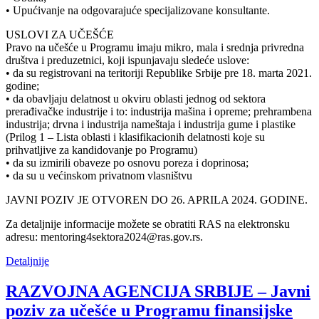
• Upućivanje na odgovarajuće specijalizovane konsultante.
USLOVI ZA UČEŠĆE
Pravo na učešće u Programu imaju mikro, mala i srednja privredna
društva i preduzetnici, koji ispunjavaju sledeće uslove:
• da su registrovani na teritoriji Republike Srbije pre 18. marta 2021.
godine;
• da obavljaju delatnost u okviru oblasti jednog od sektora
prerađivačke industrije i to: industrija mašina i opreme; prehrambena
industrija; drvna i industrija nameštaja i industrija gume i plastike
(Prilog 1 – Lista oblasti i klasifikacionih delatnosti koje su
prihvatljive za kandidovanje po Programu)
• da su izmirili obaveze po osnovu poreza i doprinosa;
• da su u većinskom privatnom vlasništvu
JAVNI POZIV JE OTVOREN DO 26. APRILA 2024. GODINE.
Za detaljnije informacije možete se obratiti RAS na elektronsku
adresu: mentoring4sektora2024@ras.gov.rs.
Detaljnije
RAZVOJNA AGENCIJA SRBIJE – Javni
poziv za učešće u Programu finansijske