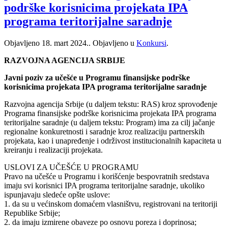
podrške korisnicima projekata IPA
programa teritorijalne saradnje
Objavljeno
18. mart 2024.
. Objavljeno u
Konkursi
.
RAZVOJNA AGENCIJA SRBIJE
Javni poziv za učešće u Programu finansijske podrške
korisnicima projekata IPA programa teritorijalne saradnje
Razvojna agencija Srbije (u daljem tekstu: RAS) kroz sprovođenje
Programa finansijske podrške korisnicima projekata IPA programa
teritorijalne saradnje (u daljem tekstu: Program) ima za cilj jačanje
regionalne konkuretnosti i saradnje kroz realizaciju partnerskih
projekata, kao i unapređenje i održivost institucionalnih kapaciteta u
kreiranju i realizaciji projekata.
USLOVI ZA UČEŠĆE U PROGRAMU
Pravo na učešće u Programu i korišćenje bespovratnih sredstava
imaju svi korisnici IPA programa teritorijalne saradnje, ukoliko
ispunjavaju sledeće opšte uslove:
1. da su u većinskom domaćem vlasništvu, registrovani na teritoriji
Republike Srbije;
2. da imaju izmirene obaveze po osnovu poreza i doprinosa;