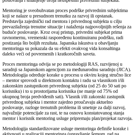
poslovanja i smanjenje broja neuspešnih privrednih subjekata.
Mentoring je sveobuhvatan proces podrške privrednim subjektima
koji se nalaze u presudnom trenutku za razvoj ili opstanak.
Predstavlja zajednički rad mentora i privrednog subjekta u cilju
prevazilaženja trenutne situacije i nalaženja najpovoljnijih rešenja za
buduće poslovanje. Kroz ovaj pristup, privredni subjekat prima
ravnomernu, vremenski raspoređenu kontinuiranu podršku, radi
postizanja što boljih rezultata. Japanska iskustva u obavljanju
mentoringa su pokazala da su efekti ovakvog vida konsaltinga
daleko veći od povremenih i kratkoročnih saveta.
Proces mentoringa odvija se po metodologiji RAS, razvijenoj u
saradnji sa Japanskom agencijom za međunarodnu saradnju (JICA).
Metodologija određuje korake u procesu u okviru kojeg stručno lice
– mentor sprovodi u direktnom kontaktu i radu sa vlasnikom i/ili
zakonskim zastupnikom privrednog subjekta (od 25 do 50 sati po
korisniku) i to u prostorijama korisnika (ne manje od 75% od
ukupnog broja predviđenih sati). Vlasnik i/ili zakonski zastupnik
privrednog subjekta i mentor zajedno proučavaju aktuelno
poslovanje, razloge trenutnih problema ili smetnje za dalji razvoj,
najvažnije potencijale za rast, te na osnovu konstatovanog stanja
mentor i korisnik mentoring usluge pripremaju plan/projekat razvoja.
Metodologija standardizovane usluge mentoringa definiše korake i
aktivnosti u realizaciji mentoringa (upravljanje šemom, rad na