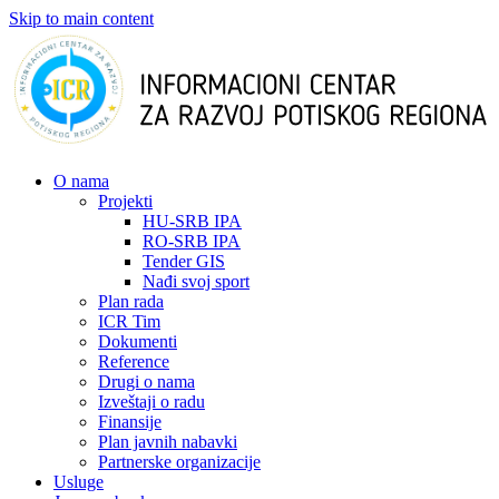
Skip to main content
О nama
Projekti
HU-SRB IPA
RO-SRB IPA
Tender GIS
Nađi svoj sport
Plan rada
ICR Tim
Dokumenti
Reference
Drugi o nama
Izveštaji o radu
Finansije
Plan javnih nabavki
Partnerske organizacije
Usluge