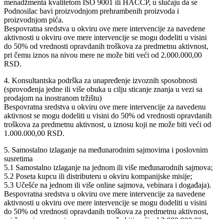
menadžmenta kvalitetom ISO 9001 ili HACCP, u slučaju da se
Podnosilac bavi proizvodnjom prehrambenih proizvoda i
proizvodnjom pića.
Bespovratna sredstva u okviru ove mere intervencije za navedene
aktivnosti u okviru ove mere intervencije se mogu dodeliti u visini
do 50% od vrednosti opravdanih troškova za predmetnu aktivnost,
pri čemu iznos na nivou mere ne može biti veći od 2.000.000,00
RSD.
4. Konsultantska podrška za unapređenje izvoznih sposobnosti
(sprovođenja jedne ili više obuka u cilju sticanje znanja u vezi sa
prodajom na inostranom tržištu)
Bespovratna sredstva u okviru ove mere intervencije za navedenu
aktivnost se mogu dodeliti u visini do 50% od vrednosti opravdanih
troškova za predmetnu aktivnost, u iznosu koji ne može biti veći od
1.000.000,00 RSD.
5. Samostalno izlaganje na međunarodnim sajmovima i poslovnim
susretima
5.1 Samostalno izlaganje na jednom ili više međunarodnih sajmova;
5.2 Poseta kupcu ili distributeru u okviru kompanijske misije;
5.3 Učešće na jednom ili više online sajmova, vebinara i događaja).
Bespovratna sredstva u okviru ove mere intervencije za navedene
aktivnosti u okviru ove mere intervencije se mogu dodeliti u visini
do 50% od vrednosti opravdanih troškova za predmetnu aktivnost,