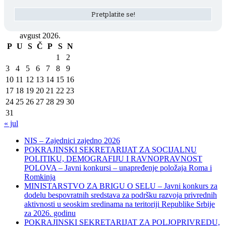
avgust 2026.
P
U
S
Č
P
S
N
1
2
3
4
5
6
7
8
9
10
11
12
13
14
15
16
17
18
19
20
21
22
23
24
25
26
27
28
29
30
31
« jul
NIS – Zajednici zajedno 2026
POKRAJINSKI SEKRETARIJAT ZA SOCIJALNU
POLITIKU, DEMOGRAFIJU I RAVNOPRAVNOST
POLOVA – Javni konkursi – unapređenje položaja Roma i
Romkinja
MINISTARSTVO ZA BRIGU O SELU – Javni konkurs za
dodelu bespovratnih sredstava za podršku razvoja privrednih
aktivnosti u seoskim sredinama na teritoriji Republike Srbije
za 2026. godinu
POKRAJINSKI SEKRETARIJAT ZA POLJOPRIVREDU,