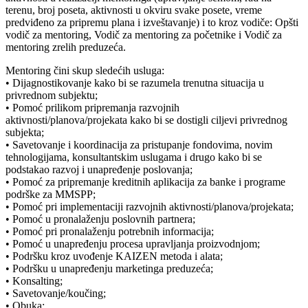
terenu, broj poseta, aktivnosti u okviru svake posete, vreme
predviđeno za pripremu plana i izveštavanje) i to kroz vodiče: Opšti
vodič za mentoring, Vodič za mentoring za početnike i Vodič za
mentoring zrelih preduzeća.
Mentoring čini skup sledećih usluga:
• Dijagnostikovanje kako bi se razumela trenutna situacija u
privrednom subjektu;
• Pomoć prilikom pripremanja razvojnih
aktivnosti/planova/projekata kako bi se dostigli ciljevi privrednog
subjekta;
• Savetovanje i koordinacija za pristupanje fondovima, novim
tehnologijama, konsultantskim uslugama i drugo kako bi se
podstakao razvoj i unapređenje poslovanja;
• Pomoć za pripremanje kreditnih aplikacija za banke i programe
podrške za MMSPP;
• Pomoć pri implementaciji razvojnih aktivnosti/planova/projekata;
• Pomoć u pronalaženju poslovnih partnera;
• Pomoć pri pronalaženju potrebnih informacija;
• Pomoć u unapređenju procesa upravljanja proizvodnjom;
• Podršku kroz uvođenje KAIZEN metoda i alata;
• Podršku u unapređenju marketinga preduzeća;
• Konsalting;
• Savetovanje/koučing;
• Obuka;