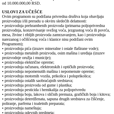
od 10.000.000,00 RSD.
USLOVI ZA UČEŠĆE
Ovim programom su podržana privredna društva koja obavljaju
proizvodnju i/ili preradu u okviru sledećih delatnosti:
• proizvodnja prehrambenih proizvoda (primarna poljoprivredna
proizvodnja, konzervisanje svežeg voća, jezgrastog voća ili povrća,
mesa, živine i ribljih proizvoda zamrzavanjem, kao i proizvodnja
narezanog i očišćenog voća i klanice nisu podržani ovim
Programom);
• proizvodnja pića (izuzev mineralne i ostale flaširane vode);
• proizvodnja metalnih proizvoda, osim mašina i uređaja (izuzev
proizvodnje oružja i municije);
• proizvodnja električne opreme;
• proizvodnja računara, elektronskih i optičkih proizvoda;
• proizvodnja nepomenutih mašina i nepomenute opreme;
• proizvodnja motornih vozila, prikolica i poluprikolica;
• proizvodnja ostalih saobraćajnih sredstava;
• proizvodnja proizvoda od gume i plastika;
• proizvodnja pesticida i hemikalija za poljoprivredu
• proizvodnja boja, lakova i sličnih premaza, grafičkih boja i kitova;
• proizvodnja deterdženata, sapuna drugih sredstava za čišćenje,
poliranje, parfema i toaletnih preparata;
• proizvodnja nameštaja;
• proizvodnja odevnih predmeta;