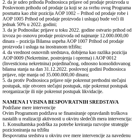
2. da je udeo prihoda Podnosioca prijave od prodaje proizvoda u
Poslovnom prihodu od prodaje (a koji se za svrhu ovog Programa
posmatra kao zbir pozicija AOP 1002 – Prihod od prodaje robe i
AOP 1005 Prihod od prodaje proizvoda i usluga) bude veći ili
jednak 50% u 2022. godini;
3. da je Podnosilac prijave u toku 2022. godine ostvario prihod od
izvoza po osnovu prodaje proizvoda od najmanje 12.000.000,00
dinara – pozicija Bilansa uspeha AOP 1007 Prihod od prodaje
proizvoda i usluga na inostranom tržištu;
4. da vrednost osnovnih sredstava, dobijena kao razlika pozicija
AOP 0009 (Nekretnine, postrojenja i oprema) i AOP 0012
(Investiciona nekretnina) pojedinačnog, odnosno konsolidovanog
bilansa stanja na dan 31.12.2022. poslovnoj godini Podnosioca
prijave, nije manja od 35.000.000,00 dinara;
5. da protiv Podnosioca prijave nije pokrenut prethodni stečajni
postupak, nije otvoren stečajni postupak, nije pokrenut postupak
reorganizacije ili nije pokrenut postupak likvidacije.
NAMENA I VISINA BESPOVRATNIH SREDSTAVA
Podržane mere intervencije
Ovim Programom podržava se finansiranje opravdanih troškova
nastalih u realizaciji aktivnosti u okviru sledećih mera intervencija:
1. Konsultantska podrška za potrebe kreiranja razvojne strategije
pozicioniranja na tržištu
Bespovratna sredstva u okviru ove mere intervencije za navedenu