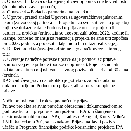
3. Obrazac 3 – Izjava o dodeljenoj državnoj pomoći male vrednosti
(de minimis državna pomoć);
4. Obrazac 4 – Podaci o partnerima na projektu;
5. Ugovor i prateći aneksi Ugovora sa ugovaračkim/regulatornim
telom (za vodećeg partnera na Projektu i za sve partnere na projektu)
kojim se dokazuje da je Podnosilac prijave nosilac projekta ili
partner na projektu (prihvataju se ugovori zaključeni 2022. godine ili
kasnije, odnosno finansijska realizacija projekta ne sme biti započeta
pre 2023. godine, a projekat i dalje mora biti u fazi realizacije);
6. Budžet projekta (usvojen od strane ugovaračkog/regulatornog
tela);
7. Uverenje nadležne poreske uprave da je podnosilac prijave
izmirio sve javne prihode (poreze i doprinose), koje ne sme biti
izdata pre datuma objavljivanja Javnog poziva niti starija od 30 dana
(orginal).
RAS zadržava pravo da, ukoliko je potrebno, zatraži dodatnu
dokumentaciju od Podnosioca prijave, ali samo za kompletne
prijave.
Način prijavljivanja i rok za podnošenje prijava
Prijave projekta sa svim pratećim obrascima i dokumentacijom se
podnose lično ili preporučenom poštom u RAS, u štampanom i
elektronskom obliku (na USB), na adresu: Beograd, Kneza Miloša
12/III, kancelarija 301, sa naznakom: Prijava na Javni poziv za
učešće u Programu finansijske podrške korisnicima projekata IPA