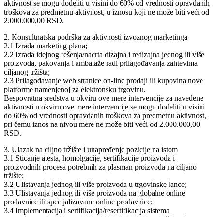
aktivnost se mogu dodeliti u visini do 60% od vrednosti opravdanih
troškova za predmetnu aktivnost, u iznosu koji ne može biti veći od
2.000.000,00 RSD.
2. Konsultnatska podrška za aktivnosti izvoznog marketinga
2.1 Izrada marketing plana;
2.2 Izrada idejnog rešenja/nacrta dizajna i redizajna jednog ili više
proizvoda, pakovanja i ambalaže radi prilagođavanja zahtevima
ciljanog tržištа;
2.3 Prilagođavanje web stranice on-line prodaji ili kupovina nove
platforme namenjenoj za elektronsku trgovinu.
Bespovratna sredstva u okviru ove mere intervencije za navedene
aktivnosti u okviru ove mere intervencije se mogu dodeliti u visini
do 60% od vrednosti opravdanih troškova za predmetnu aktivnost,
pri čemu iznos na nivou mere ne može biti veći od 2.000.000,00
RSD.
3. Ulazak na ciljno tržište i unapređenje pozicije na istom
3.1 Sticanje atesta, homolgacije, sertifikacije proizvoda i
proizvodnih procesa potrebnih za plasman proizvoda na ciljano
tržište;
3.2 Ulistavanja jednog ili više proizvoda u trgovinske lance;
3.3 Ulistavanja jednog ili više proizvoda na globalne online
prodavnice ili specijalizovane online prodavnice;
3.4 Implementacija i sertifikacija/resertifikacija sistema