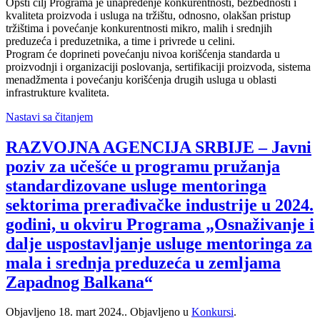
Opšti cilj Programa je unapređenje konkurentnosti, bezbednosti i
kvaliteta proizvoda i usluga na tržištu, odnosno, olakšan pristup
tržištima i povećanje konkurentnosti mikro, malih i srednjih
preduzeća i preduzetnika, a time i privrede u celini.
Program će doprineti povećanju nivoa korišćenja standarda u
proizvodnji i organizaciji poslovanja, sertifikaciji proizvoda, sistema
menadžmenta i povećanju korišćenja drugih usluga u oblasti
infrastrukture kvaliteta.
Nastavi sa čitanjem
RAZVOJNA AGENCIJA SRBIJE – Javni
poziv za učešće u programu pružanja
standardizovane usluge mentoringa
sektorima prerađivačke industrije u 2024.
godini, u okviru Programa „Osnaživanje i
dalje uspostavljanje usluge mentoringa za
mala i srednja preduzeća u zemljama
Zapadnog Balkana“
Objavljeno
18. mart 2024.
. Objavljeno u
Konkursi
.