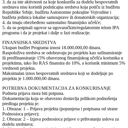
3. da za iste aktivnosti za koje konkurišu za dodelu bespovratnih
sredstava nisu koristili podsticajna sredstva koja potiču iz budžeta
Republike Srbije, budžeta Autonomne pokrajine Vojvodine i
budžeta jedinica lokalne samouprave ili donatorskih organizacija;
4. da imaju obezbeđeno samostalno finansijsko učešće;
5. da su potpisali ugovor sa ugovaračkim/regulatornim telom IPA
programa i da je projekat i dalje u fazi realizacije.
FINANSIJSKA SREDSTVA
Ukupan budžet Programa iznosi 18.000.000,00 dinara.
Raspoloživa sredstva se odobravaju po projektu kao sufinansiranje
ili predfinansiranje 15% obaveznog finansijskog učešća korisnika u
projektima, tako što RAS finansira do 10%, a korisnik minimum 5%
vrednosti projekta.
Maksimalan iznos bespovratnih sredstava koji se dodeljuje po
projektu je 1.000.000,00 dinara.
POTREBNA DOKUMENTACIJA ZA KONKURISANjE
Podneta prijava mora biti potpuna.
Dokumentacija koja se obavezno dostavlja prilikom podnošenja
predloga projekta je:
1. Obrazac 1 – Prijava projekta (popunjena i potpisana od strane
Podnosioca prijave);
2. Obrazac 2 – Izjava podnosioca prijave o prihvatanju uslova za
dodelu sredstava;