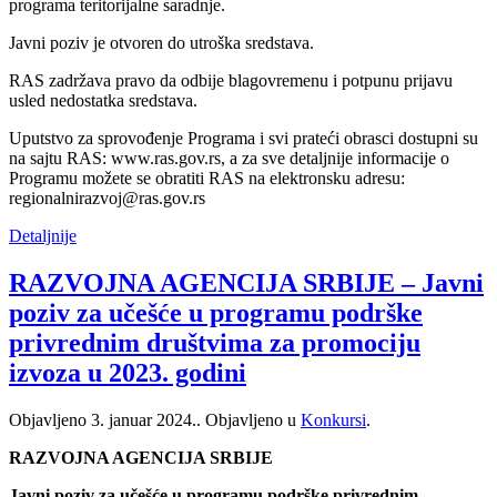
programa teritorijalne saradnje.
Javni poziv je otvoren do utroška sredstava.
RAS zadržava pravo da odbije blagovremenu i potpunu prijavu
usled nedostatka sredstava.
Uputstvo za sprovođenje Programa i svi prateći obrasci dostupni su
na sajtu RAS: www.ras.gov.rs, a za sve detaljnije informacije o
Programu možete se obratiti RAS na elektronsku adresu:
regionalnirazvoj@ras.gov.rs
Detaljnije
RAZVOJNA AGENCIJA SRBIJE – Javni
poziv za učešće u programu podrške
privrednim društvima za promociju
izvoza u 2023. godini
Objavljeno
3. januar 2024.
. Objavljeno u
Konkursi
.
RAZVOJNA AGENCIJA SRBIJE
Javni poziv za učešće u programu podrške privrednim