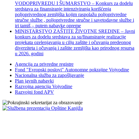
VODOPRIVREDU I ŠUMARSTVO – Konkurs za dodelu
sredstava za finansiranje intenziviranja korišćenja
poljoprivrednog zemljišta kojim raspolažu poljoprivredne
stručne službe , poljoprivredne stručne i savetodavne službe i
iri tamiš ‒ putem nabavke opreme
MINISTARSTVO ZAŠTITE ŽIVOTNE SREDINE – Javni
konkurs za dodelu sredstava za su/finansiranje realizacije
projekata ozelenjavanja u cilju zaštite i očuvanja predeonog
diverziteta i očuvanja i zaštite zemljišta kao prirodnog resursa
u 2026. godini
Agencija za privredne registre
Fond "Evropski poslovi" Autonomne pokrajine Vojvodine
Nacionalna služba za zapošljavanje
Plan javnih nabavki
Razvojna agencija Vojvodine
Razvojni fond APV