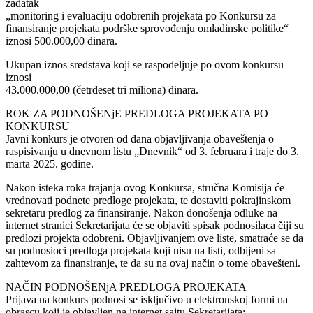
zadatak
„monitoring i evaluaciju odobrenih projekata po Konkursu za
finansiranje projekata podrške sprovođenju omladinske politike“
iznosi 500.000,00 dinara.
Ukupan iznos sredstava koji se raspodeljuje po ovom konkursu
iznosi
43.000.000,00 (četrdeset tri miliona) dinara.
ROK ZA PODNOŠENjE PREDLOGA PROJEKATA PO
KONKURSU
Javni konkurs je otvoren od dana objavljivanja obaveštenja o
raspisivanju u dnevnom listu „Dnevnik“ od 3. februara i traje do 3.
marta 2025. godine.
Nakon isteka roka trajanja ovog Konkursa, stručna Komisija će
vrednovati podnete predloge projekata, te dostaviti pokrajinskom
sekretaru predlog za finansiranje. Nakon donošenja odluke na
internet stranici Sekretarijata će se objaviti spisak podnosilaca čiji su
predlozi projekta odobreni. Objavljivanjem ove liste, smatraće se da
su podnosioci predloga projekata koji nisu na listi, odbijeni sa
zahtevom za finansiranje, te da su na ovaj način o tome obavešteni.
NAČIN PODNOŠENjA PREDLOGA PROJEKATA
Prijava na konkurs podnosi se isključivo u elektronskoj formi na
obrascu koji je objavljen na internet sajtu Sekretarijata: