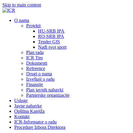
Skip to main content
О nama
Projekti
HU-SRB IPA
RO-SRB IPA
Tender GIS
Nađi svoj sport
Plan rada
ICR Tim
Dokumenti
Reference
Drugi o nama
Izveštaji o radu
Finansije
Plan javnih nabavki
Partnerske organizacije
Usluge
Javne nabavke
Opština Kanjiža
Kontakt
ICR-Informator o radu
Procedure Izbora Direktora