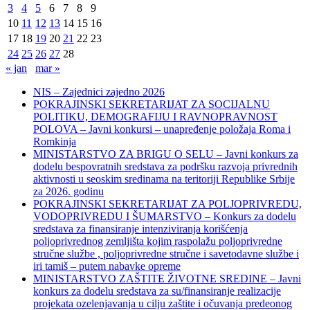
3
4
5
6
7
8
9
10
11
12
13
14
15
16
17
18
19
20
21
22
23
24
25
26
27
28
« jan
mar »
NIS – Zajednici zajedno 2026
POKRAJINSKI SEKRETARIJAT ZA SOCIJALNU
POLITIKU, DEMOGRAFIJU I RAVNOPRAVNOST
POLOVA – Javni konkursi – unapređenje položaja Roma i
Romkinja
MINISTARSTVO ZA BRIGU O SELU – Javni konkurs za
dodelu bespovratnih sredstava za podršku razvoja privrednih
aktivnosti u seoskim sredinama na teritoriji Republike Srbije
za 2026. godinu
POKRAJINSKI SEKRETARIJAT ZA POLJOPRIVREDU,
VODOPRIVREDU I ŠUMARSTVO – Konkurs za dodelu
sredstava za finansiranje intenziviranja korišćenja
poljoprivrednog zemljišta kojim raspolažu poljoprivredne
stručne službe , poljoprivredne stručne i savetodavne službe i
iri tamiš ‒ putem nabavke opreme
MINISTARSTVO ZAŠTITE ŽIVOTNE SREDINE – Javni
konkurs za dodelu sredstava za su/finansiranje realizacije
projekata ozelenjavanja u cilju zaštite i očuvanja predeonog