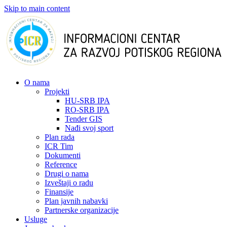
Skip to main content
О nama
Projekti
HU-SRB IPA
RO-SRB IPA
Tender GIS
Nađi svoj sport
Plan rada
ICR Tim
Dokumenti
Reference
Drugi o nama
Izveštaji o radu
Finansije
Plan javnih nabavki
Partnerske organizacije
Usluge