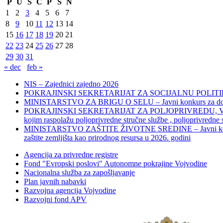
P
U
S
Č
P
S
N
1
2
3
4
5
6
7
8
9
10
11
12
13
14
15
16
17
18
19
20
21
22
23
24
25
26
27
28
29
30
31
« dec
feb »
NIS – Zajednici zajedno 2026
POKRAJINSKI SEKRETARIJAT ZA SOCIJALNU POLITIKU, 
MINISTARSTVO ZA BRIGU O SELU – Javni konkurs za dodelu bes
POKRAJINSKI SEKRETARIJAT ZA POLJOPRIVREDU, VODOPRIVR
kojim raspolažu poljoprivredne stručne službe , poljoprivredne
MINISTARSTVO ZAŠTITE ŽIVOTNE SREDINE – Javni konkurs za dod
zaštite zemljišta kao prirodnog resursa u 2026. godini
Agencija za privredne registre
Fond "Evropski poslovi" Autonomne pokrajine Vojvodine
Nacionalna služba za zapošljavanje
Plan javnih nabavki
Razvojna agencija Vojvodine
Razvojni fond APV