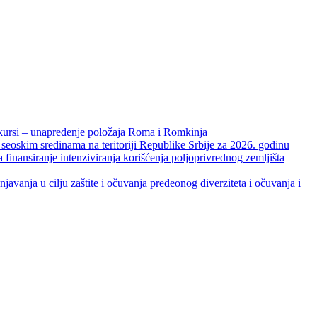
unapređenje položaja Roma i Romkinja
skim sredinama na teritoriji Republike Srbije za 2026. godinu
je intenziviranja korišćenja poljoprivrednog zemljišta
ja u cilju zaštite i očuvanja predeonog diverziteta i očuvanja i