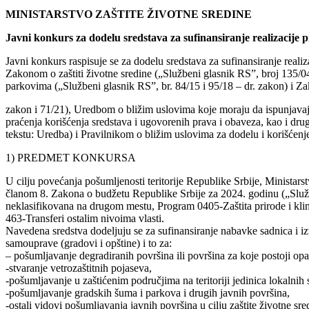
MINISTARSTVO ZAŠTITE ŽIVOTNE SREDINE
Javni konkurs za dodelu sredstava za sufinansiranje realizacije p
Javni konkurs raspisuje se za dodelu sredstava za sufinansiranje realiz
Zakonom o zaštiti životne sredine („Službeni glasnik RS”, broj 135/0
parkovima („Službeni glasnik RS”, br. 84/15 i 95/18 – dr. zakon) i Zak
zakon i 71/21), Uredbom o bližim uslovima koje moraju da ispunjavaju 
praćenja korišćenja sredstava i ugovorenih prava i obaveza, kao i dru
tekstu: Uredba) i Pravilnikom o bližim uslovima za dodelu i korišćenj
1) PREDMET KONKURSA
U cilju povećanja pošumljenosti teritorije Republike Srbije, Ministarst
članom 8. Zakona o budžetu Republike Srbije za 2024. godinu („Službe
neklasifikovana na drugom mestu, Program 0405-Zaštita prirode i klim
463-Transferi ostalim nivoima vlasti.
Navedena sredstva dodeljuju se za sufinansiranje nabavke sadnica i iz
samouprave (gradovi i opštine) i to za:
– pošumljavanje degradiranih površina ili površina za koje postoji opa
-stvaranje vetrozaštitnih pojaseva,
-pošumljavanje u zaštićenim područjima na teritoriji jedinica lokalni
-pošumljavanje gradskih šuma i parkova i drugih javnih površina,
-ostali vidovi pošumljavanja javnih površina u cilju zaštite životne sre