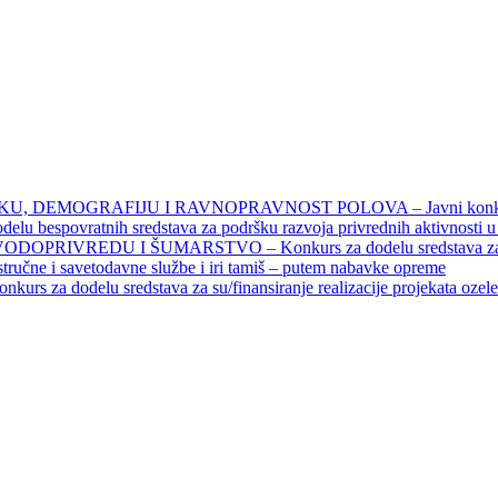
DEMOGRAFIJU I RAVNOPRAVNOST POLOVA – Javni konkursi – 
povratnih sredstava za podršku razvoja privrednih aktivnosti u seo
EDU I ŠUMARSTVO – Konkurs za dodelu sredstava za finansiran
 stručne i savetodavne službe i iri tamiš ‒ putem nabavke opreme
elu sredstava za su/finansiranje realizacije projekata ozelenjavan