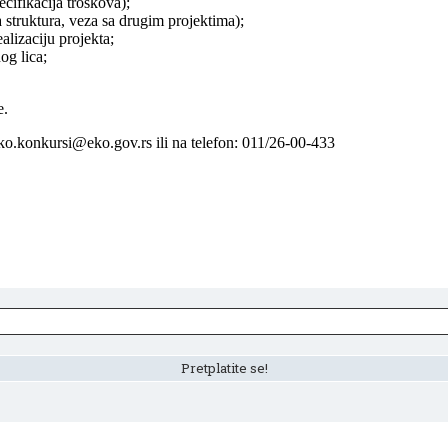
ecifikacija troškova);
 struktura, veza sa drugim projektima);
lizaciju projekta;
og lica;
e.
eko.konkursi@eko.gov.rs ili na telefon: 011/26-00-433