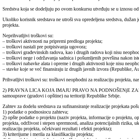
Sredstva koja se dodeljuju po ovom konkursu utvrđuju se u iznosu od
Ukoliko korisnik sredstava ne utroši sva opredeljena sredstva, dužan j
projekta.
Neprihvatljivi troškovi su:
– troškovi aktivnosti na pripremi predloga projekta;
– troškovi nastali pre potpisivanja ugovora;
– troškovi građevinskih radova, kao i drugih radova koji nisu neophodn
– troškovi nege i održavanja sadnica i pošumljenih površina nakon is
– troškovi nabavke alata i opreme i drugih aktivnosti koje nisu neopho
– stavke koje se već finansiraju iz drugih javnih izvora (Republike, 
Prihvatljivi troškovi su: troškovi neophodni za realizaciju projekta, nas
2) PRAVNA LICA KOJA IMAJU PRAVO NA PODNOŠENjE ZAHTEVA Pra
samouprave (gradovi i opštine) na teritoriji Republike Srbije.
Zahtev za dodelu sredstava za sufinansiranje realizacije projekata pošu
1) podatke o podnosiocu zahteva;
2) opšte podatke o projektu (naziv projekta, informacije o projektu, opi
projekta, održivost i stepen spremnosti, analiza potencijalnih rizika,
realizaciju projekta, očekivani rezultati i efekti projekta);
3) kriterijume i merila za klasifikaciju projekta;