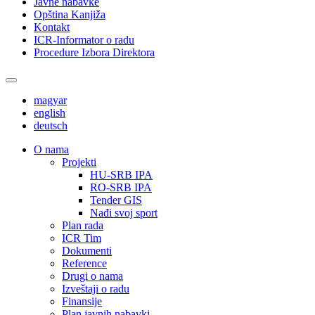
Javne nabavke
Opština Kanjiža
Kontakt
ICR-Informator o radu
Procedure Izbora Direktora
magyar
english
deutsch
О nama
Projekti
HU-SRB IPA
RO-SRB IPA
Tender GIS
Nađi svoj sport
Plan rada
ICR Tim
Dokumenti
Reference
Drugi o nama
Izveštaji o radu
Finansije
Plan javnih nabavki