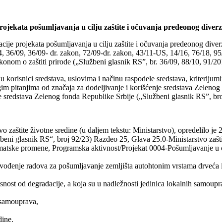
rojekata pošumljavanja u cilju zaštite i očuvanja predeonog diverz
acije projekata pošumljavanja u cilju zaštite i očuvanja predeonog diver
4, 36/09, 36/09- dr. zakon, 72/09-dr. zakon, 43/11-US, 14/16, 76/18, 9
onom o zaštiti prirode („Službeni glasnik RS”, br. 36/09, 88/10, 91/201
korisnici sredstava, uslovima i načinu raspodele sredstava, kriterijum
gim pitanjima od značaja za dodeljivanje i korišćenje sredstava Zeleno
e sredstava Zelenog fonda Republike Srbije („Službeni glasnik RS”, broj
vo zaštite životne sredine (u daljem tekstu: Ministarstvo), opredelilo j
ni glasnik RS“, broj 92/23) Razdeo 25, Glava 25.0-Ministarstvo zaštite
atske promene, Programska aktivnost/Projekat 0004-Pošumljavanje u cil
vođenje radova za pošumljavanje zemljišta autohtonim vrstama drveća i ž
snost od degradacije, a koja su u nadležnosti jedinica lokalnih samoupra
h samouprava,
dine.