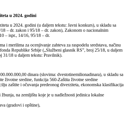
iteta u 2024. godini
ziteta u 2024. godini (u daljem tekstu: Javni konkurs), u skladu sa
5/18 – dr. zakon i 95/18 – dr. zakon), Zakonom o nacionalnim
0 – ispr., 14/16, 95/18 – dr.
ima i merilima za ocenjivanje zahteva za raspodelu sredstava, načinu
g fonda Republike Srbije („Službeni glasnik RS”, broj 25/18, u daljem
 31/18 u daljem tekstu: Pravilnik).
e 200.000.000,00 dinara (slovima: dvestotinemilionadinara), u skladu sa
 životne sredine, funkcija 560-Zaštita životne sredine
ju zaštite i očuvanja predeonog diverziteta, ekonomska klasifikacija
bunja, na zemljištu koje je u nadležnosti jedinica lokalne
va (gradovi i opštine),