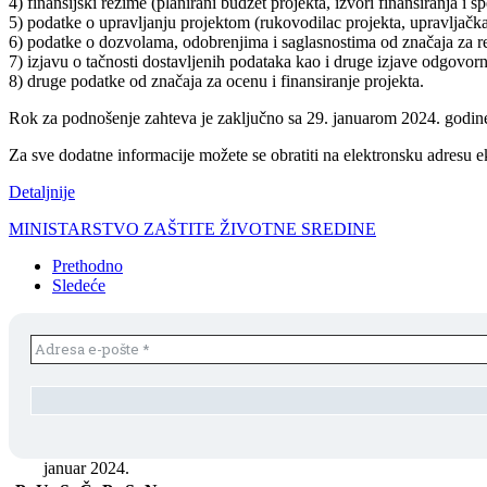
4) finansijski rezime (planirani budžet projekta, izvori finansiranja i sp
5) podatke o upravljanju projektom (rukovodilac projekta, upravljačka
6) podatke o dozvolama, odobrenjima i saglasnostima od značaja za rea
7) izjavu o tačnosti dostavljenih podataka kao i druge izjave odgovorn
8) druge podatke od značaja za ocenu i finansiranje projekta.
Rok za podnošenje zahteva je zaključno sa 29. januarom 2024. godin
Za sve dodatne informacije možete se obratiti na elektronsku adresu 
Detaljnije
MINISTARSTVO ZAŠTITE ŽIVOTNE SREDINE
Prethodno
Sledeće
januar 2024.