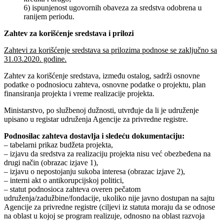
6) ispunjenost ugovornih obaveza za sredstva odobrena u
ranijem periodu.
Zahtev za korišćenje sredstava i prilozi
Zahtevi za korišćenje sredstava sa prilozima podnose se zaključno sa
31.03.2020. godine.
Zahtev za korišćenje sredstava, između ostalog, sadrži osnovne
podatke o podnosiocu zahteva, osnovne podatke o projektu, plan
finansiranja projekta i vreme realizacije projekta.
Ministarstvo, po službenoj dužnosti, utvrđuje da li je udruženje
upisano u registar udruženja Agencije za privredne registre.
Podnosilac zahteva dostavlja i sledeću dokumentaciju:
– tabelarni prikaz budžeta projekta,
– izjavu da sredstva za realizaciju projekta nisu već obezbeđena na
drugi način (obrazac izjave 1),
– izjavu o nepostojanju sukoba interesa (obrazac izjave 2),
– interni akt o antikorupcijskoj politici,
– statut podnosioca zahteva overen pečatom
udruženja/zadužbine/fondacije, ukoliko nije javno dostupan na sajtu
Agencije za privredne registre (ciljevi iz statuta moraju da se odnose
na oblast u kojoj se program realizuje, odnosno na oblast razvoja