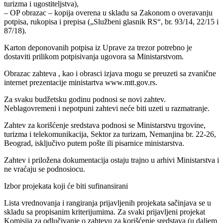
turizma i ugostiteljstva),
– OP obrazac – kopija overena u skladu sa Zakonom o overavanju
potpisa, rukopisa i prepisa („Službeni glasnik RS“, br. 93/14, 22/15 i
87/18).
Karton deponovanih potpisa iz Uprave za trezor potrebno je
dostaviti prilikom potpisivanja ugovora sa Ministarstvom.
Obrazac zahteva , kao i obrasci izjava mogu se preuzeti sa zvanične
internet prezentacije ministartva www.mtt.gov.rs.
Za svaku budžetsku godinu podnosi se novi zahtev.
Neblagovremeni i nepotpuni zahtevi neće biti uzeti u razmatranje.
Zahtev za korišćenje sredstava podnosi se Ministarstvu trgovine,
turizma i telekomunikacija, Sektor za turizam, Nemanjina br. 22-26,
Beograd, isključivo putem pošte ili pisarnice ministarstva.
Zahtev i priložena dokumentacija ostaju trajno u arhivi Ministarstva i
ne vraćaju se podnosiocu.
Izbor projekata koji će biti sufinansirani
Lista vrednovanja i rangiranja prijavljenih projekata sačinjava se u
skladu sa propisanim kriterijumima. Za svaki prijavljeni projekat
Komisija za odlučivanje o zahtevu za korišćenje sredstava (u daljem