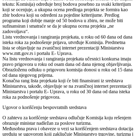
tekstu: Komisija) određuje broj bodova posebno za svaki kriterijum
koji se ocenjuje, a ukupna ocena predloga projekta se formira kao
zbir bodova koji su određeni za pojedine kriterijume. Predlog
programa koji dobije manje od 50 bodova u zbiru, ne može biti
sufinansiran i smatraće se da je ukupna ocena projekta „ne
zadovoljava“.
Listu vrednovanja i rangiranja projekata, u roku od 60 dana od dana
isteka roka za podnošenje prijava, utvrđuje Komisija. Predmetna
lista se objavljuje na zvaničnoj internet prezentaciji Ministarstva
www.mtt.gov.rs i portalu E- Uprava.
Na listu vrednovanja i rangiranja projekata učesnici konkursa imaju
pravo prigovora u roku od osam dana od dana njenog objavljivanja.
Obrazloženu odluku o prigovoru komisija donosi u roku od 15 dana
od dana njegovog prijema.
Konačna rang lista projekata koji će biti finansirani iz sredstava
Ministarstva, takođe, objavljuje se na zvaničnoj internet prezentaciji
Ministarstva i portalu E- Uprava, u roku od 30 dana od dana isteka
roka za podnošenje prigovora.
Ugovor o korišćenju bespovratnih sredstava
O zahtevu za korišćenje sredstava odlučuje Komisija koju rešenjem
obrazuje ministar nadležan za poslove turizma.
Međusobna prava i obaveze u vezi sa korišćenjem sredstava dotacija
uređuju se ugovorom koji zaključuje Ministarstvo trgovine, turizma i