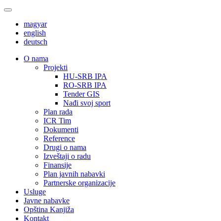
magyar
english
deutsch
О nama
Projekti
HU-SRB IPA
RO-SRB IPA
Tender GIS
Nađi svoj sport
Plan rada
ICR Tim
Dokumenti
Reference
Drugi o nama
Izveštaji o radu
Finansije
Plan javnih nabavki
Partnerske organizacije
Usluge
Javne nabavke
Opština Kanjiža
Kontakt