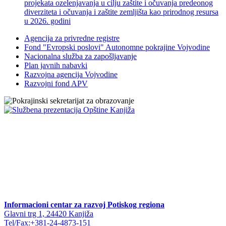
projekata ozelenjavanja u cilju zaštite i očuvanja predeonog
diverziteta i očuvanja i zaštite zemljišta kao prirodnog resursa
u 2026. godini
Agencija za privredne registre
Fond "Evropski poslovi" Autonomne pokrajine Vojvodine
Nacionalna služba za zapošljavanje
Plan javnih nabavki
Razvojna agencija Vojvodine
Razvojni fond APV
Informacioni centar za razvoj Potiskog regiona
Glavni trg 1, 24420 Kanjiža
Tel/Fax:+381-24-4873-151