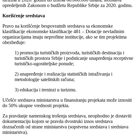
opredeljenih Zakonom o budžetu Republike Srbije za 2020. godinu.
Korišćenje sredstava
Pravo na korišćenje bespovratnih sredstava sa ekonomske
klasifikacije ekonomske klasifikacije 481 – Dotacije nevladinim
organizacijama imaju neprofitne institucije, ako se tim projektima
obezbeđuje:
1) promocija turističkih proizvoda, turističkih destinacija i
turističkih prostora Srbije i podsticanje unapređenja receptivne
turističko-ugostiteljske ponude;
2) unapređenje i realizacija statističkih istraživanja i
metodologije satelitskih računa;
3) edukacija i treninzi u turizmu.
Učešće sredstava ministarstva u finansiranju projekata može iznositi
do 50% ukupne vrednosti projekta.
Za pravdanje namenskog trošenja sredstava, neophodno je dostaviti
dokumentaciju kojom se pravda dvostruki iznos sredstava
doznačenih od strane ministarstva (sopstvena sredstava i sredstava
ministarstva).