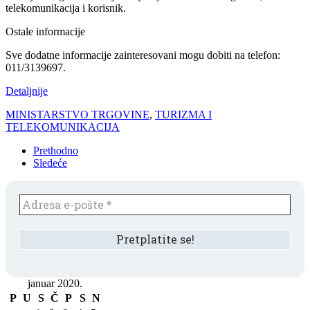
telekomunikacija i korisnik.
Ostale informacije
Sve dodatne informacije zainteresovani mogu dobiti na telefon:
011/3139697.
Detaljnije
MINISTARSTVO TRGOVINE
,
TURIZMA I
TELEKOMUNIKACIJA
Prethodno
Sledeće
januar 2020.
P
U
S
Č
P
S
N