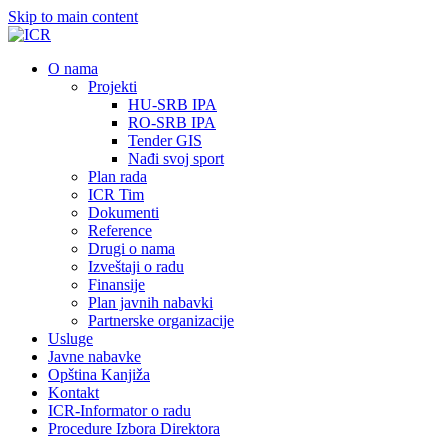
Skip to main content
О nama
Projekti
HU-SRB IPA
RO-SRB IPA
Tender GIS
Nađi svoj sport
Plan rada
ICR Tim
Dokumenti
Reference
Drugi o nama
Izveštaji o radu
Finansije
Plan javnih nabavki
Partnerske organizacije
Usluge
Javne nabavke
Opština Kanjiža
Kontakt
ICR-Informator o radu
Procedure Izbora Direktora