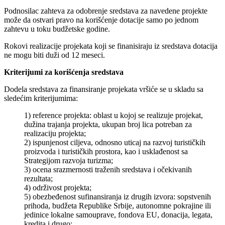
Podnosilac zahteva za odobrenje sredstava za navedene projekte
može da ostvari pravo na korišćenje dotacije samo po jednom
zahtevu u toku budžetske godine.
Rokovi realizacije projekata koji se finanisiraju iz sredstava dotacija
ne mogu biti duži od 12 meseci.
Kriterijumi za korišćenja sredstava
Dodela sredstava za finansiranje projekata vršiće se u skladu sa
sledećim kriterijumima:
1) reference projekta: oblast u kojoj se realizuje projekat,
dužina trajanja projekta, ukupan broj lica potreban za
realizaciju projekta;
2) ispunjenost ciljeva, odnosno uticaj na razvoj turističkih
proizvoda i turističkih prostora, kao i usklađenost sa
Strategijom razvoja turizma;
3) ocena srazmernosti traženih sredstava i očekivanih
rezultata;
4) održivost projekta;
5) obezbeđenost sufinansiranja iz drugih izvora: sopstvenih
prihoda, budžeta Republike Srbije, autonomne pokrajine ili
jedinice lokalne samouprave, fondova EU, donacija, legata,
kredita i drugo;