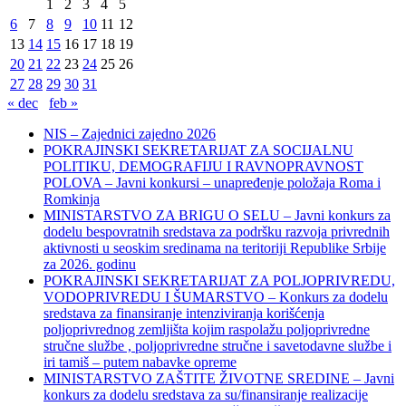
1
2
3
4
5
6
7
8
9
10
11
12
13
14
15
16
17
18
19
20
21
22
23
24
25
26
27
28
29
30
31
« dec
feb »
NIS – Zajednici zajedno 2026
POKRAJINSKI SEKRETARIJAT ZA SOCIJALNU
POLITIKU, DEMOGRAFIJU I RAVNOPRAVNOST
POLOVA – Javni konkursi – unapređenje položaja Roma i
Romkinja
MINISTARSTVO ZA BRIGU O SELU – Javni konkurs za
dodelu bespovratnih sredstava za podršku razvoja privrednih
aktivnosti u seoskim sredinama na teritoriji Republike Srbije
za 2026. godinu
POKRAJINSKI SEKRETARIJAT ZA POLJOPRIVREDU,
VODOPRIVREDU I ŠUMARSTVO – Konkurs za dodelu
sredstava za finansiranje intenziviranja korišćenja
poljoprivrednog zemljišta kojim raspolažu poljoprivredne
stručne službe , poljoprivredne stručne i savetodavne službe i
iri tamiš ‒ putem nabavke opreme
MINISTARSTVO ZAŠTITE ŽIVOTNE SREDINE – Javni
konkurs za dodelu sredstava za su/finansiranje realizacije