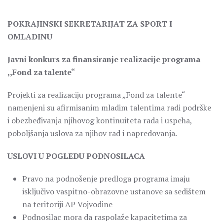
POKRAJINSKI SEKRETARIJAT ZA SPORT I
OMLADINU
Javni konkurs za finansiranje realizacije programa
,,Fond za talente“
Projekti za realizaciju programa „Fond za talente“
namenjeni su afirmisanim mladim talentima radi podrške
i obezbeđivanja njihovog kontinuiteta rada i uspeha,
poboljšanja uslova za njihov rad i napredovanja.
USLOVI U POGLEDU PODNOSILACA
Pravo na podnošenje predloga programa imaju
isključivo vaspitno-obrazovne ustanove sa sedištem
na teritoriji AP Vojvodine
Podnosilac mora da raspolaže kapacitetima za