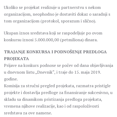
Ukoliko se projekat realizuje u partnerstvu s nekom
organizacijom, neophodno je dostaviti dokaz o saradnji s
tom organizacijom (protokol, sporazum i slično).
Ukupan iznos sredstava koji se raspodeljuje po ovom
konkursu iznosi 5.000.000,00 (petmiliona) dinara.
TRAJANjE KONKURSA I PODNOŠENjE PREDLOGA
PROJEKATA
Prijave na konkurs podnose se počev od dana objavljivanja
u dnevnom listu „Dnevnik“, i traje do 15. maja 2019.
godine.
Komisija za stručni pregled projekata, razmatra pristigle
projekte i dostavlja predloge za finansiranje sukcesivno, u
skladu sa dinamikom pristizanja predloga projekata,
vremena njihove realizacije, kao i od raspoloživosti
sredstava za ove namene.