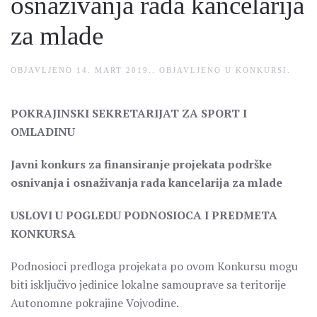
osnaživanja rada kancelarija
za mlade
OBJAVLJENO
14. MART 2019.
. OBJAVLJENO U
KONKURSI
.
POKRAJINSKI SEKRETARIJAT ZA SPORT I
OMLADINU
Javni konkurs za finansiranje projekata podrške
osnivanja i osnaživanja rada kancelarija za mlade
USLOVI U POGLEDU PODNOSIOCA I PREDMETA
KONKURSA
Podnosioci predloga projekata po ovom Konkursu mogu
biti isključivo jedinice lokalne samouprave sa teritorije
Autonomne pokrajine Vojvodine.