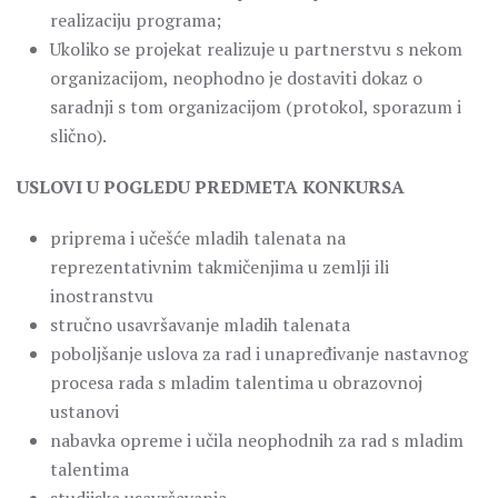
realizaciju programa;
Ukoliko se projekat realizuje u partnerstvu s nekom
organizacijom, neophodno je dostaviti dokaz o
saradnji s tom organizacijom (protokol, sporazum i
slično).
USLOVI U POGLEDU PREDMETA KONKURSA
priprema i učešće mladih talenata na
reprezentativnim takmičenjima u zemlji ili
inostranstvu
stručno usavršavanje mladih talenata
poboljšanje uslova za rad i unapređivanje nastavnog
procesa rada s mladim talentima u obrazovnoj
ustanovi
nabavka opreme i učila neophodnih za rad s mladim
talentima