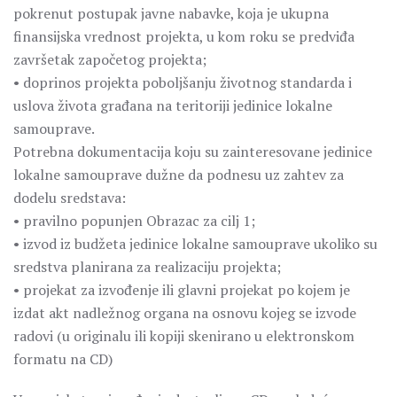
pokrenut postupak javne nabavke, koja je ukupna
finansijska vrednost projekta, u kom roku se predviđa
završetak započetog projekta;
• doprinos projekta poboljšanju životnog standarda i
uslova života građana na teritoriji jedinice lokalne
samouprave.
Potrebna dokumentacija koju su zainteresovane jedinice
lokalne samouprave dužne da podnesu uz zahtev za
dodelu sredstava:
• pravilno popunjen Obrazac za cilj 1;
• izvod iz budžeta jedinice lokalne samouprave ukoliko su
sredstva planirana za realizaciju projekta;
• projekat za izvođenje ili glavni projekat po kojem je
izdat akt nadležnog organa na osnovu kojeg se izvode
radovi (u originalu ili kopiji skenirano u elektronskom
formatu na CD)