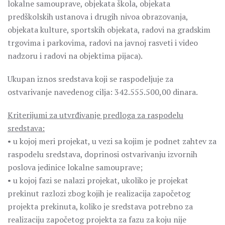
lokalne samouprave, objekata škola, objekata
predškolskih ustanova i drugih nivoa obrazovanja,
objekata kulture, sportskih objekata, radovi na gradskim
trgovima i parkovima, radovi na javnoj rasveti i video
nadzoru i radovi na objektima pijaca).
Ukupan iznos sredstava koji se raspodeljuje za
ostvarivanje navedenog cilja: 342.555.500,00 dinara.
Kriterijumi za utvrđivanje predloga za raspodelu
sredstava:
• u kojoj meri projekat, u vezi sa kojim je podnet zahtev za
raspodelu sredstava, doprinosi ostvarivanju izvornih
poslova jedinice lokalne samouprave;
• u kojoj fazi se nalazi projekat, ukoliko je projekat
prekinut razlozi zbog kojih je realizacija započetog
projekta prekinuta, koliko je sredstava potrebno za
realizaciju započetog projekta za fazu za koju nije