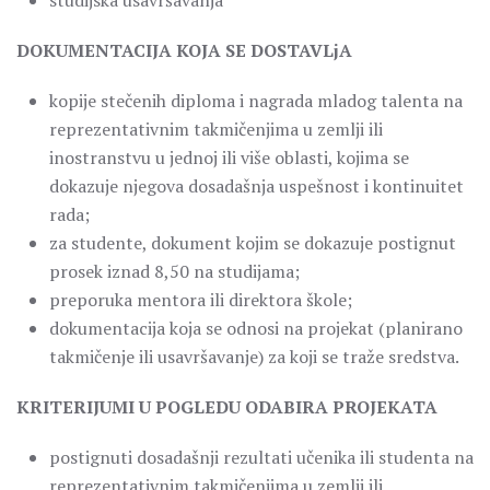
studijska usavršavanja
DOKUMENTACIJA KOJA SE DOSTAVLjA
kopije stečenih diploma i nagrada mladog talenta na
reprezentativnim takmičenjima u zemlji ili
inostranstvu u jednoj ili više oblasti, kojima se
dokazuje njegova dosadašnja uspešnost i kontinuitet
rada;
za studente, dokument kojim se dokazuje postignut
prosek iznad 8,50 na studijama;
preporuka mentora ili direktora škole;
dokumentacija koja se odnosi na projekat (planirano
takmičenje ili usavršavanje) za koji se traže sredstva.
KRITERIJUMI U POGLEDU ODABIRA PROJEKATA
postignuti dosadašnji rezultati učenika ili studenta na
reprezentativnim takmičenjima u zemlji ili