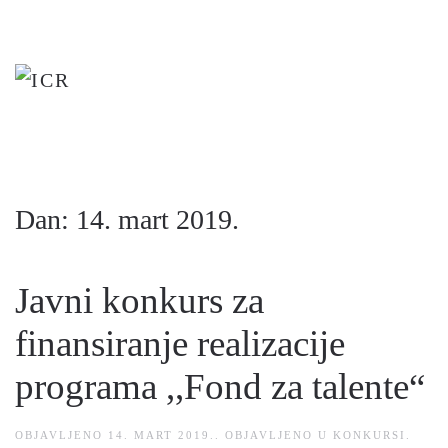
Skip
to
main
content
Dan:
14. mart 2019.
Javni konkurs za
finansiranje realizacije
programa ,,Fond za talente“
OBJAVLJENO
14. MART 2019.
. OBJAVLJENO U
KONKURSI
.