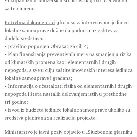
• ukupan iznos budžetskih sredstava koja su predviđena
za te namene.
Potrebna dokumentacija
koju su zainteresovane jedinice
lokalne samouprave dužne da podnesu uz zahtev za
dodelu sredstava:
• pravilno popunjen Obrazac za cilj 4;
• Plan finansiranja preventivnih mera na smanjenju rizika
od klimatskih promena kao i elementarnih i drugih
nepogoda, a sve u cilju zaštite imovinskih interesa jedinica
lokalne samouprave i građana;
• Informacija o učestalosti rizika od elementarnih i drugih
nepogoda i šteta nastalih delovanjem istih u prethodne
tri godine;
• izvod iz budžeta jedinice lokalne samouprave ukoliko su
sredstva planirana za realizaciju projekta.
Ministarstvo je javni poziv objavilo u „Službenom glasniku