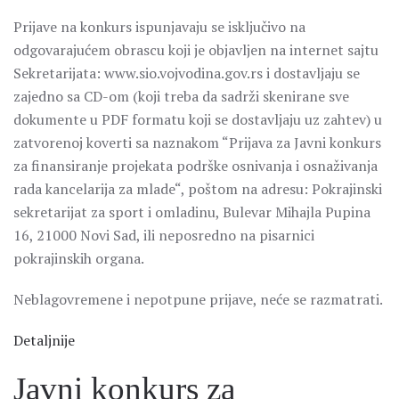
Prijave na konkurs ispunjavaju se isključivo na
odgovarajućem obrascu koji je objavljen na internet sajtu
Sekretarijata: www.sio.vojvodina.gov.rs i dostavljaju se
zajedno sa CD-om (koji treba da sadrži skenirane sve
dokumente u PDF formatu koji se dostavljaju uz zahtev) u
zatvorenoj koverti sa naznakom “Prijava za Javni konkurs
za finansiranje projekata podrške osnivanja i osnaživanja
rada kancelarija za mlade“, poštom na adresu: Pokrajinski
sekretarijat za sport i omladinu, Bulevar Mihajla Pupina
16, 21000 Novi Sad, ili neposredno na pisarnici
pokrajinskih organa.
Neblagovremene i nepotpune prijave, neće se razmatrati.
Detaljnije
Javni konkurs za