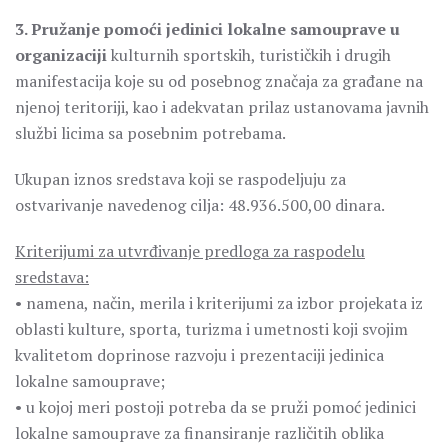
3. Pružanje pomoći jedinici lokalne samouprave u
organizaciji
kulturnih sportskih, turističkih i drugih
manifestacija koje su od posebnog značaja za građane na
njenoj teritoriji, kao i adekvatan prilaz ustanovama javnih
službi licima sa posebnim potrebama.
Ukupan iznos sredstava koji se raspodeljuju za
ostvarivanje navedenog cilja: 48.936.500,00 dinara.
Kriterijumi za utvrđivanje predloga za raspodelu
sredstava:
• namena, način, merila i kriterijumi za izbor projekata iz
oblasti kulture, sporta, turizma i umetnosti koji svojim
kvalitetom doprinose razvoju i prezentaciji jedinica
lokalne samouprave;
• u kojoj meri postoji potreba da se pruži pomoć jedinici
lokalne samouprave za finansiranje različitih oblika