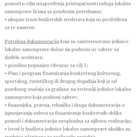
pomoći u cilju unapređenja pristupačnosti usluga lokalne
samouprave licima sa posebnim potrebama;
• ukupan iznos budžetskih sredstava koja su predviđena
za te namene.
Potrebna dokumentacija
koju su zainteresovane jedinice
lokalne samouprave dužne da podnesu uz zahtev za
dodelu sredstava:
• pravilno popunjen Obrazac za cilj 3;
• Plan i program finansiranja konkretnog kulturnog,
sportskog, turističkog ili drugog događaja koji je od
posebnog značaja za građane na teritoriji jedinice lokalne
samouprave koja podnosi zahtev;
• finansijska, pravna, tehnička i druga dokumentacija o
ispunjavanju uslova za finansiranje konkretnih oblika
pomoći i dokumentacija neophodna za njihovu realizaciju;
• izvod iz budžeta jedinice lokalne samouprave ukoliko su
sredstva planirana za realizaciju projekta.