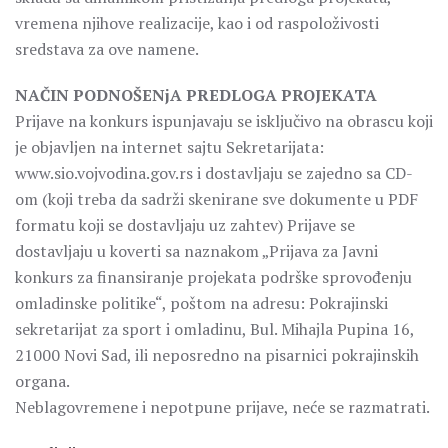
vremena njihove realizacije, kao i od raspoloživosti
sredstava za ove namene.
NAČIN PODNOŠENjA PREDLOGA PROJEKATA
Prijave na konkurs ispunjavaju se isključivo na obrascu koji
je objavljen na internet sajtu Sekretarijata:
www.sio.vojvodina.gov.rs i dostavljaju se zajedno sa CD-
om (koji treba da sadrži skenirane sve dokumente u PDF
formatu koji se dostavljaju uz zahtev) Prijave se
dostavljaju u koverti sa naznakom „Prijava za Javni
konkurs za finansiranje projekata podrške sprovođenju
omladinske politike“, poštom na adresu: Pokrajinski
sekretarijat za sport i omladinu, Bul. Mihajla Pupina 16,
21000 Novi Sad, ili neposredno na pisarnici pokrajinskih
organa.
Neblagovremene i nepotpune prijave, neće se razmatrati.