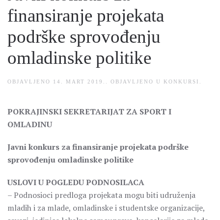
finansiranje projekata
podrške sprovođenju
omladinske politike
OBJAVLJENO
14. MART 2019.
. OBJAVLJENO U
KONKURSI
.
POKRAJINSKI SEKRETARIJAT ZA SPORT I
OMLADINU
Javni konkurs za finansiranje projekata podrške
sprovođenju omladinske politike
USLOVI U POGLEDU PODNOSILACA
– Podnosioci predloga projekata mogu biti udruženja
mladih i za mlade, omladinske i studentske organizacije,