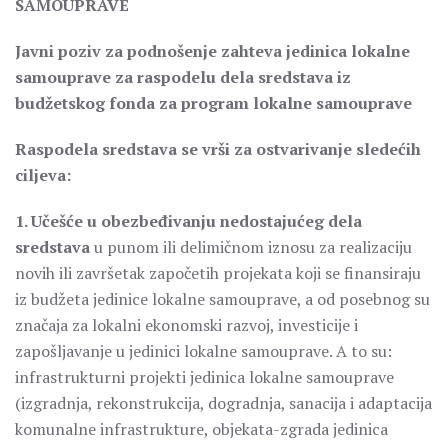
SAMOUPRAVE
Javni poziv za podnošenje zahteva jedinica lokalne
samouprave za raspodelu dela sredstava iz
budžetskog fonda za program lokalne samouprave
Raspodela sredstava se vrši za ostvarivanje sledećih
ciljeva:
1. Učešće u obezbeđivanju nedostajućeg dela
sredstava
u punom ili delimičnom iznosu za realizaciju
novih ili završetak započetih projekata koji se finansiraju
iz budžeta jedinice lokalne samouprave, a od posebnog su
značaja za lokalni ekonomski razvoj, investicije i
zapošljavanje u jedinici lokalne samouprave. A to su:
infrastrukturni projekti jedinica lokalne samouprave
(izgradnja, rekonstrukcija, dogradnja, sanacija i adaptacija
komunalne infrastrukture, objekata-zgrada jedinica