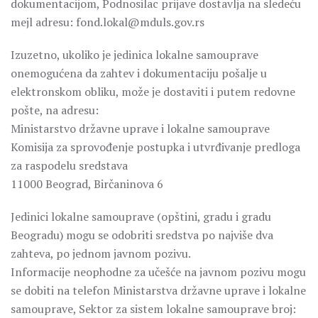
dokumentacijom, Podnosilac prijave dostavlja na sledeću
mejl adresu: fond.lokal@mduls.gov.rs
Izuzetno, ukoliko je jedinica lokalne samouprave
onemogućena da zahtev i dokumentaciju pošalje u
elektronskom obliku, može je dostaviti i putem redovne
pošte, na adresu:
Ministarstvo državne uprave i lokalne samouprave
Komisija za sprovođenje postupka i utvrđivanje predloga
za raspodelu sredstava
11000 Beograd, Birčaninova 6
Jedinici lokalne samouprave (opštini, gradu i gradu
Beogradu) mogu se odobriti sredstva po najviše dva
zahteva, po jednom javnom pozivu.
Informacije neophodne za učešće na javnom pozivu mogu
se dobiti na telefon Ministarstva državne uprave i lokalne
samouprave, Sektor za sistem lokalne samouprave broj: