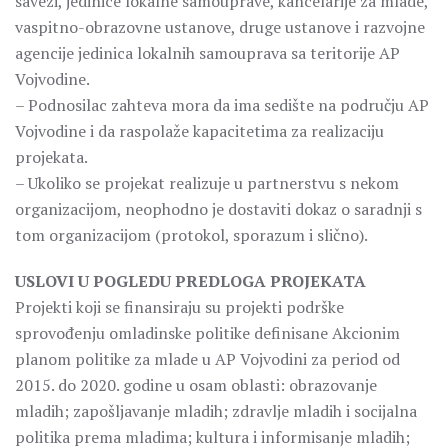
savezi, jedinice lokalne samouprave, kancelarije za mlade,
vaspitno-obrazovne ustanove, druge ustanove i razvojne
agencije jedinica lokalnih samouprava sa teritorije AP
Vojvodine.
– Podnosilac zahteva mora da ima sedište na području AP
Vojvodine i da raspolaže kapacitetima za realizaciju
projekata.
– Ukoliko se projekat realizuje u partnerstvu s nekom
organizacijom, neophodno je dostaviti dokaz o saradnji s
tom organizacijom (protokol, sporazum i slično).
USLOVI U POGLEDU PREDLOGA PROJEKATA
Projekti koji se finansiraju su projekti podrške
sprovođenju omladinske politike definisane Akcionim
planom politike za mlade u AP Vojvodini za period od
2015. do 2020. godine u osam oblasti: obrazovanje
mladih; zapošljavanje mladih; zdravlje mladih i socijalna
politika prema mladima; kultura i informisanje mladih;