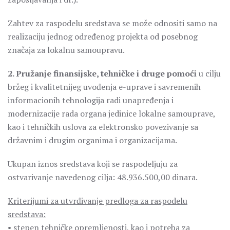
Zahtev za raspodelu sredstava se može odnositi samo na
realizaciju jednog određenog projekta od posebnog
značaja za lokalnu samoupravu.
2. Pružanje finansijske, tehničke i druge pomoći
u cilju
bržeg i kvalitetnijeg uvođenja e-uprave i savremenih
informacionih tehnologija radi unapređenja i
modernizacije rada organa jedinice lokalne samouprave,
kao i tehničkih uslova za elektronsko povezivanje sa
državnim i drugim organima i organizacijama.
Ukupan iznos sredstava koji se raspodeljuju za
ostvarivanje navedenog cilja: 48.936.500,00 dinara.
Kriterijumi za utvrđivanje predloga za raspodelu
sredstava:
• stepen tehničke opremljenosti, kao i potreba za