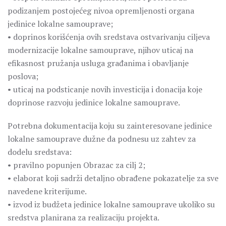
podizanjem postojećeg nivoa opremljenosti organa
jedinice lokalne samouprave;
• doprinos korišćenja ovih sredstava ostvarivanju ciljeva
modernizacije lokalne samouprave, njihov uticaj na
efikasnost pružanja usluga građanima i obavljanje
poslova;
• uticaj na podsticanje novih investicija i donacija koje
doprinose razvoju jedinice lokalne samouprave.
Potrebna dokumentacija koju su zainteresovane jedinice
lokalne samouprave dužne da podnesu uz zahtev za
dodelu sredstava:
• pravilno popunjen Obrazac za cilj 2;
• elaborat koji sadrži detaljno obrađene pokazatelje za sve
navedene kriterijume.
• izvod iz budžeta jedinice lokalne samouprave ukoliko su
sredstva planirana za realizaciju projekta.