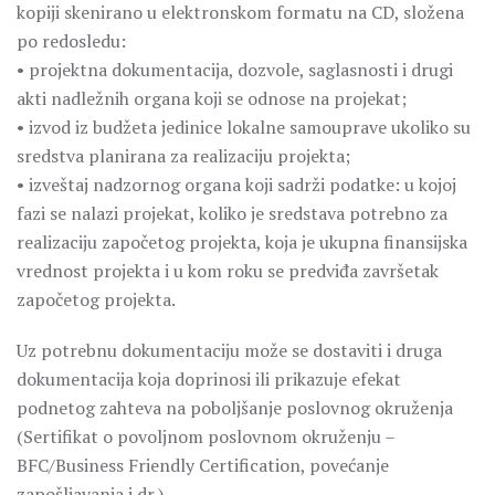
kopiji skenirano u elektronskom formatu na CD, složena
po redosledu:
• projektna dokumentacija, dozvole, saglasnosti i drugi
akti nadležnih organa koji se odnose na projekat;
• izvod iz budžeta jedinice lokalne samouprave ukoliko su
sredstva planirana za realizaciju projekta;
• izveštaj nadzornog organa koji sadrži podatke: u kojoj
fazi se nalazi projekat, koliko je sredstava potrebno za
realizaciju započetog projekta, koja je ukupna finansijska
vrednost projekta i u kom roku se predviđa završetak
započetog projekta.
Uz potrebnu dokumentaciju može se dostaviti i druga
dokumentacija koja doprinosi ili prikazuje efekat
podnetog zahteva na poboljšanje poslovnog okruženja
(Sertifikat o povoljnom poslovnom okruženju –
BFC/Business Friendly Certification, povećanje
zapošljavanja i dr.).