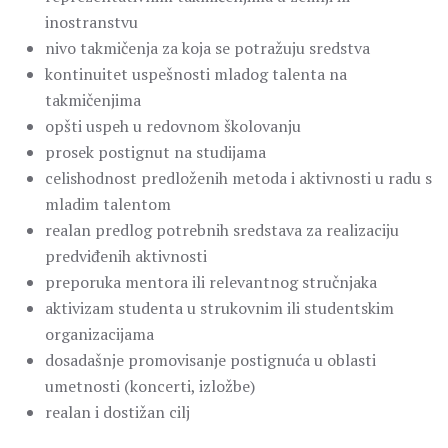
inostranstvu
nivo takmičenja za koja se potražuju sredstva
kontinuitet uspešnosti mladog talenta na
takmičenjima
opšti uspeh u redovnom školovanju
prosek postignut na studijama
celishodnost predloženih metoda i aktivnosti u radu s
mladim talentom
realan predlog potrebnih sredstava za realizaciju
predviđenih aktivnosti
preporuka mentora ili relevantnog stručnjaka
aktivizam studenta u strukovnim ili studentskim
organizacijama
dosadašnje promovisanje postignuća u oblasti
umetnosti (koncerti, izložbe)
realan i dostižan cilj