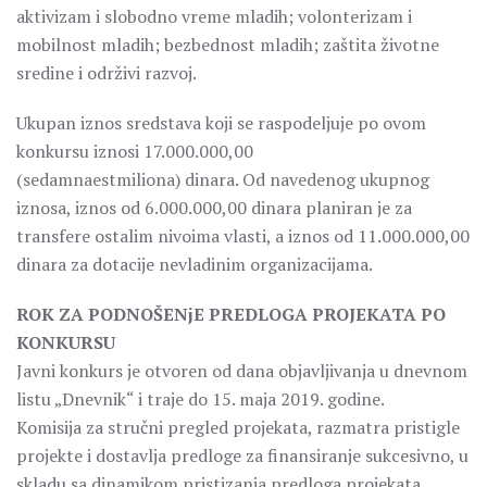
aktivizam i slobodno vreme mladih; volonterizam i
mobilnost mladih; bezbednost mladih; zaštita životne
sredine i održivi razvoj.
Ukupan iznos sredstava koji se raspodeljuje po ovom
konkursu iznosi 17.000.000,00
(sedamnaestmiliona) dinara. Od navedenog ukupnog
iznosa, iznos od 6.000.000,00 dinara planiran je za
transfere ostalim nivoima vlasti, a iznos od 11.000.000,00
dinara za dotacije nevladinim organizacijama.
ROK ZA PODNOŠENjE PREDLOGA PROJEKATA PO
KONKURSU
Javni konkurs je otvoren od dana objavljivanja u dnevnom
listu „Dnevnik“ i traje do 15. maja 2019. godine.
Komisija za stručni pregled projekata, razmatra pristigle
projekte i dostavlja predloge za finansiranje sukcesivno, u
skladu sa dinamikom pristizanja predloga projekata,