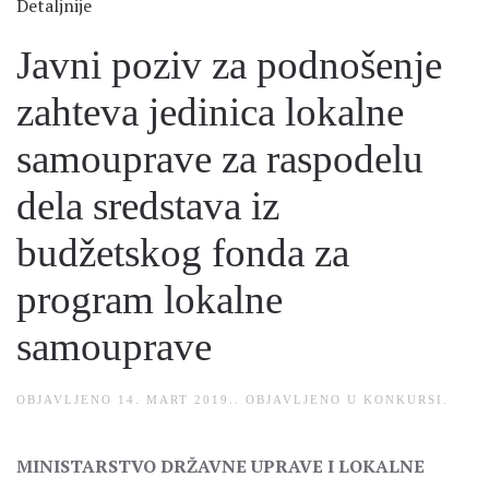
Detaljnije
Javni poziv za podnošenje
zahteva jedinica lokalne
samouprave za raspodelu
dela sredstava iz
budžetskog fonda za
program lokalne
samouprave
OBJAVLJENO
14. MART 2019.
. OBJAVLJENO U
KONKURSI
.
MINISTARSTVO DRŽAVNE UPRAVE I LOKALNE