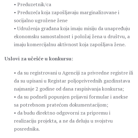
• Preduzetnik/ca
• Preduzeća koja zapošljavaju marginalizovane i
socijalno ugrožene žene
• Udruženja građana koja imaju misiju da unapređuju
ekonomsku samostalnost i položaj žena u društvu, a
imaju komercijalnu aktivnost koja zapošljava žene.
Uslovi za učešće u konkursu:
• da su registrovani u Agenciji za privredne registre ili
da su upisani u Registar poljoprivrednih gazdinstava
najmanje 2 godine od dana raspisivanja konkursa;
• da su podneli popunjen prijavni formular i anekse
sa potrebnom pratećom dokumentacijom;
• da budu direktno odgovorni za pripremu i
realizaciju projekta, a ne da deluju u svojstvu
posrednika.