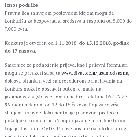
Iznos podrške:
Pravna lica sa svojom poslovnom idejom mogu da
konkurišu za bespovratna sredstva u rasponu od 5.000 do
7.000 evra.
Konkurs je otvoren od 1.11.2018.
do 15.12.2018. godine
do 17 časova.
Smernice za podnošenje prijava, kao i prijavni formulari
mogu se preuzeti sa sajta
www.divac.com/jasamodvazna
,
dok sva pitanja u vezi sa procedurom prijavljivanja na
konkurs možete postaviti putem e-maila na
jasamodvazna@divac.com ili na broj telefona 062 77 87
96 radnim danom od 12 do 15 časova. Prijava se vrši
slanjem prijavne dokumentacije (osnovne, prateće i
poželjne dokumentacije) popunjavanjem on-line forme
koja je dostupna OVDE. Prijave poslate na bilo koji drugi
način (npr. faksom ili poštom) neće biti uzete u