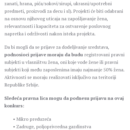
zanati, hrana, pića/sokovi/sirupi, ukrasni/upotrebni
predmeti, proizvodi za decu i sl). Projekti će biti odabrani
na osnovu njihovog uticaja na zapošljavanje žena,
relevantnosti i kapaciteta za ostvarenje poslovnog
napretka i održivosti nakon isteka projekta.
Da bi mogli da se prijave za dodeljivanje sredstava,
podnosioci prijave moraju da budu
registrovani pravni
subjekti u vlasništvu žena, oni koje vode žene ili pravni
subjekti koji među zaposlenima imaju najmanje 50% žena.
Aktivnosti se moraju realizovati isključivo na teritoriji
Republike Srbije.
Sledeća pravna lica mogu da podnesu prijavu na ovaj
konkurs:
• Mikro preduzeća
• Zadruge, poljoprivredna gazdinstva