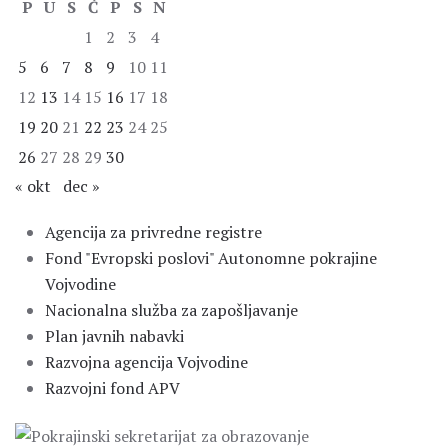
P
U
S
Č
P
S
N
1
2
3
4
5
6
7
8
9
10
11
12
13
14
15
16
17
18
19
20
21
22
23
24
25
26
27
28
29
30
« okt
dec »
Agencija za privredne registre
Fond "Evropski poslovi" Autonomne pokrajine
Vojvodine
Nacionalna služba za zapošljavanje
Plan javnih nabavki
Razvojna agencija Vojvodine
Razvojni fond APV