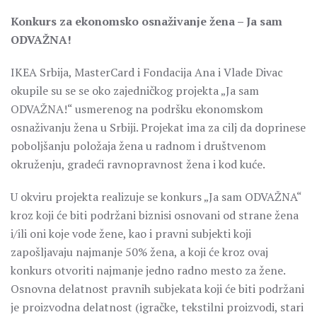
Konkurs za ekonomsko osnaživanje žena – Ja sam
ODVAŽNA!
IKEA Srbija, MasterCard i Fondacija Ana i Vlade Divac
okupile su se se oko zajedničkog projekta „Ja sam
ODVAŽNA!“ usmerenog na podršku ekonomskom
osnaživanju žena u Srbiji. Projekat ima za cilj da doprinese
poboljšanju položaja žena u radnom i društvenom
okruženju, gradeći ravnopravnost žena i kod kuće.
U okviru projekta realizuje se konkurs „Ja sam ODVAŽNA“
kroz koji će biti podržani biznisi osnovani od strane žena
i/ili oni koje vode žene, kao i pravni subjekti koji
zapošljavaju najmanje 50% žena, a koji će kroz ovaj
konkurs otvoriti najmanje jedno radno mesto za žene.
Osnovna delatnost pravnih subjekata koji će biti podržani
je proizvodna delatnost (igračke, tekstilni proizvodi, stari