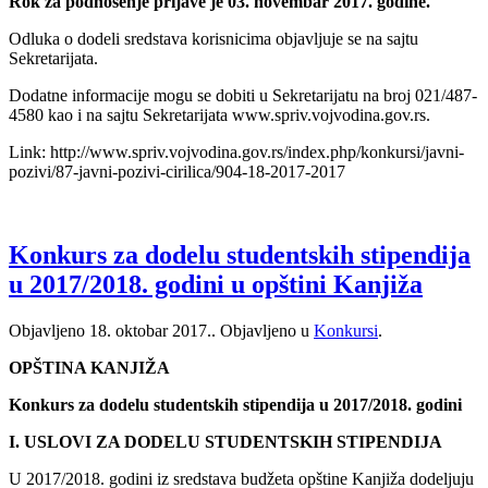
Rok za podnošenje prijave je 03. novembar 2017. godine.
Odluka o dodeli sredstava korisnicima objavljuje se na sajtu
Sekretarijata.
Dodatne informacije mogu se dobiti u Sekretarijatu na broj 021/487-
4580 kao i na sajtu Sekretarijata www.spriv.vojvodina.gov.rs.
Link: http://www.spriv.vojvodina.gov.rs/index.php/konkursi/javni-
pozivi/87-javni-pozivi-cirilica/904-18-2017-2017
Konkurs za dodelu studentskih stipendija
u 2017/2018. godini u opštini Kanjiža
Objavljeno
18. oktobar 2017.
. Objavljeno u
Konkursi
.
OPŠTINA KANJIŽA
Konkurs za dodelu studentskih stipendija u 2017/2018. godini
I. USLOVI ZA DODELU STUDENTSKIH STIPENDIJA
U 2017/2018. godini iz sredstava budžeta opštine Kanjiža dodeljuju