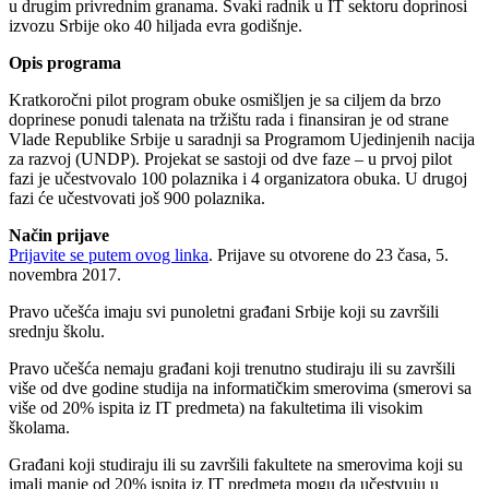
u drugim privrednim granama. Svaki radnik u IT sektoru doprinosi
izvozu Srbije oko 40 hiljada evra godišnje.
Opis programa
Kratkoročni pilot program obuke osmišljen je sa ciljem da brzo
doprinese ponudi talenata na tržištu rada i finansiran je od strane
Vlade Republike Srbije u saradnji sa Programom Ujedinjenih nacija
za razvoj (UNDP). Projekat se sastoji od dve faze – u prvoj pilot
fazi je učestvovalo 100 polaznika i 4 organizatora obuka. U drugoj
fazi će učestvovati još 900 polaznika.
Način prijave
Prijavite se putem ovog linka
. Prijave su otvorene do 23 časa, 5.
novembra 2017.
Pravo učešća imaju svi punoletni građani Srbije koji su završili
srednju školu.
Pravo učešća nemaju građani koji trenutno studiraju ili su završili
više od dve godine studija na informatičkim smerovima (smerovi sa
više od 20% ispita iz IT predmeta) na fakultetima ili visokim
školama.
Građani koji studiraju ili su završili fakultete na smerovima koji su
imali manje od 20% ispita iz IT predmeta mogu da učestvuju u