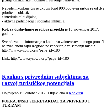
jačanje omladinske mobilnosti, saradnje i aktivizma.
Navedeni konkurs čiji je ukupni fond 900.000 evra sastoji se od dve
prioritetne oblasti:
• interkulturalni dijalog;
• aktivna participacija i socijalna inkluzija.
Rok za dostavljanje predloga projekta
je 15. novembar 2017.
godine.
Sve relevantne informacije o konkursu zainteresovani mogu pronaći
na zvaničnom sajtu Regionalne kancelarije za saradnju mladih
http://www.rycowb.org/?page_id=180
Link: http://www.rycowb.org/?page_id=180
Konkurs privrednim subjektima za
razvoj turističkog potencijala
Objavljeno
19. oktobar 2017.
. Objavljeno u
Konkursi
.
POKRAJINSKI SEKRETARIJAT ZA PRIVREDU I
TURIZAM