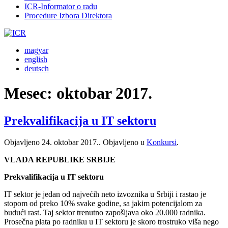
ICR-Informator o radu
Procedure Izbora Direktora
magyar
english
deutsch
Mesec:
oktobar 2017.
Prekvalifikacija u IT sektoru
Objavljeno
24. oktobar 2017.
. Objavljeno u
Konkursi
.
VLADA REPUBLIKE SRBIJE
Prekvalifikacija u IT sektoru
IT sektor je jedan od najvećih neto izvoznika u Srbiji i rastao je
stopom od preko 10% svake godine, sa jakim potencijalom za
budući rast. Taj sektor trenutno zapošljava oko 20.000 radnika.
Prosečna plata po radniku u IT sektoru je skoro trostruko viša nego