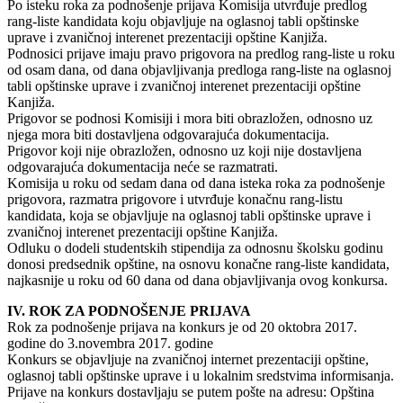
Po isteku roka za podnošenje prijava Komisija utvrđuje predlog
rang-liste kandidata koju objavljuje na oglasnoj tabli opštinske
uprave i zvaničnoj interenet prezentaciji opštine Kanjiža.
Podnosici prijave imaju pravo prigovora na predlog rang-liste u roku
od osam dana, od dana objavljivanja predloga rang-liste na oglasnoj
tabli opštinske uprave i zvaničnoj interenet prezentaciji opštine
Kanjiža.
Prigovor se podnosi Komisiji i mora biti obrazložen, odnosno uz
njega mora biti dostavljena odgovarajuća dokumentacija.
Prigovor koji nije obrazložen, odnosno uz koji nije dostavljena
odgovarajuća dokumentacija neće se razmatrati.
Komisija u roku od sedam dana od dana isteka roka za podnošenje
prigovora, razmatra prigovore i utvrđuje konačnu rang-listu
kandidata, koja se objavljuje na oglasnoj tabli opštinske uprave i
zvaničnoj interenet prezentaciji opštine Kanjiža.
Odluku o dodeli studentskih stipendija za odnosnu školsku godinu
donosi predsednik opštine, na osnovu konačne rang-liste kandidata,
najkasnije u roku od 60 dana od dana objavljivanja ovog konkursa.
IV. ROK ZA PODNOŠENJE PRIJAVA
Rok za podnošenje prijava na konkurs je od 20 oktobra 2017.
godine do 3.novembra 2017. godine
Konkurs se objavljuje na zvaničnoj internet prezentaciji opštine,
oglasnoj tabli opštinske uprave i u lokalnim sredstvima informisanja.
Prijave na konkurs dostavljaju se putem pošte na adresu: Opština