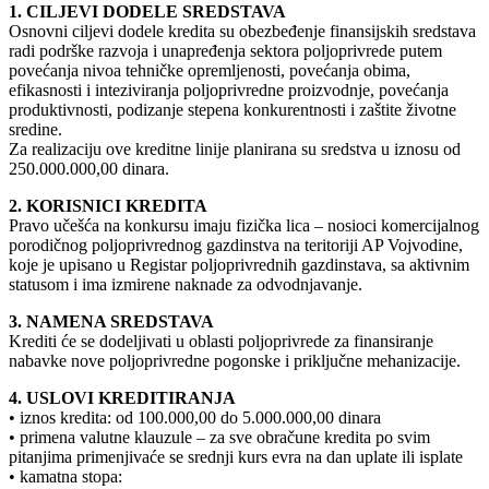
1. CILJEVI DODELE SREDSTAVA
Osnovni ciljevi dodele kredita su obezbeđenje finansijskih sredstava
radi podrške razvoja i unapređenja sektora poljoprivrede putem
povećanja nivoa tehničke opremljenosti, povećanja obima,
efikasnosti i inteziviranja poljoprivredne proizvodnje, povećanja
produktivnosti, podizanje stepena konkurentnosti i zaštite životne
sredine.
Za realizaciju ove kreditne linije planirana su sredstva u iznosu od
250.000.000,00 dinara.
2. KORISNICI KREDITA
Pravo učešća na konkursu imaju fizička lica – nosioci komercijalnog
porodičnog poljoprivrednog gazdinstva na teritoriji AP Vojvodine,
koje je upisano u Registar poljoprivrednih gazdinstava, sa aktivnim
statusom i ima izmirene naknade za odvodnjavanje.
3. NAMENA SREDSTAVA
Krediti će se dodeljivati u oblasti poljoprivrede za finansiranje
nabavke nove poljoprivredne pogonske i priključne mehanizacije.
4. USLOVI KREDITIRANJA
• iznos kredita: od 100.000,00 do 5.000.000,00 dinara
• primena valutne klauzule – za sve obračune kredita po svim
pitanjima primenjivaće se srednji kurs evra na dan uplate ili isplate
• kamatna stopa: