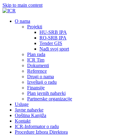
Skip to main content
О nama
Projekti
HU-SRB IPA
RO-SRB IPA
Tender GIS
Nađi svoj sport
Plan rada
ICR Tim
Dokumenti
Reference
Drugi o nama
Izveštaji o radu
Finansije
Plan javnih nabavki
Partnerske organizacije
Usluge
Javne nabavke
Opština Kanjiža
Kontakt
ICR-Informator o radu
Procedure Izbora Direktora