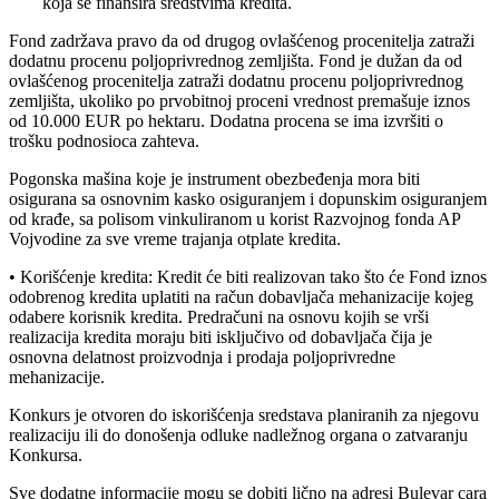
koja se finansira sredstvima kredita.
Fond zadržava pravo da od drugog ovlašćenog procenitelja zatraži
dodatnu procenu poljoprivrednog zemljišta. Fond je dužan da od
ovlašćenog procenitelja zatraži dodatnu procenu poljoprivrednog
zemljišta, ukoliko po prvobitnoj proceni vrednost premašuje iznos
od 10.000 EUR po hektaru. Dodatna procena se ima izvršiti o
trošku podnosioca zahteva.
Pogonska mašina koje je instrument obezbeđenja mora biti
osigurana sa osnovnim kasko osiguranjem i dopunskim osiguranjem
od krađe, sa polisom vinkuliranom u korist Razvojnog fonda AP
Vojvodine za sve vreme trajanja otplate kredita.
• Korišćenje kredita: Kredit će biti realizovan tako što će Fond iznos
odobrenog kredita uplatiti na račun dobavljača mehanizacije kojeg
odabere korisnik kredita. Predračuni na osnovu kojih se vrši
realizacija kredita moraju biti isključivo od dobavljača čija je
osnovna delatnost proizvodnja i prodaja poljoprivredne
mehanizacije.
Konkurs je otvoren do iskorišćenja sredstava planiranih za njegovu
realizaciju ili do donošenja odluke nadležnog organa o zatvaranju
Konkursa.
Sve dodatne informacije mogu se dobiti lično na adresi Bulevar cara