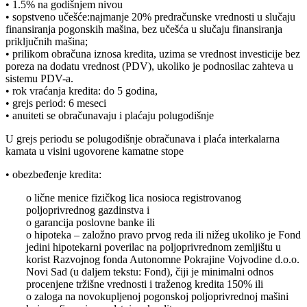
• 1.5% na godišnjem nivou
• sopstveno učešće:najmanje 20% predračunske vrednosti u slučaju
finansiranja pogonskih mašina, bez učešća u slučaju finansiranja
priključnih mašina;
• prilikom obračuna iznosa kredita, uzima se vrednost investicije bez
poreza na dodatu vrednost (PDV), ukoliko je podnosilac zahteva u
sistemu PDV-a.
• rok vraćanja kredita: do 5 godina,
• grejs period: 6 meseci
• anuiteti se obračunavaju i plaćaju polugodišnje
U grejs periodu se polugodišnje obračunava i plaća interkalarna
kamata u visini ugovorene kamatne stope
• obezbeđenje kredita:
o lične menice fizičkog lica nosioca registrovanog
poljoprivrednog gazdinstva i
o garancija poslovne banke ili
o hipoteka – založno pravo prvog reda ili nižeg ukoliko je Fond
jedini hipotekarni poverilac na poljoprivrednom zemljištu u
korist Razvojnog fonda Autonomne Pokrajine Vojvodine d.o.o.
Novi Sad (u daljem tekstu: Fond), čiji je minimalni odnos
procenjene tržišne vrednosti i traženog kredita 150% ili
o zaloga na novokupljenoj pogonskoj poljoprivrednoj mašini