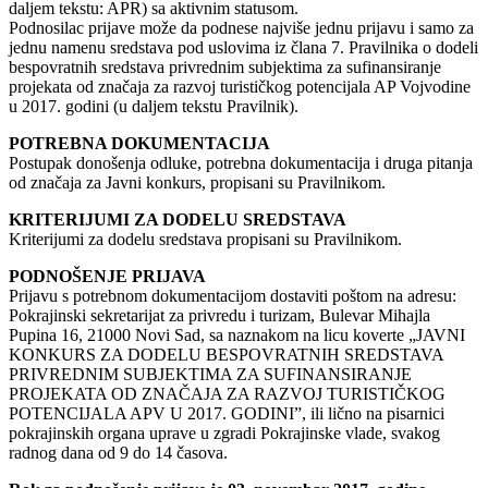
daljem tekstu: APR) sa aktivnim statusom.
Podnosilac prijave može da podnese najviše jednu prijavu i samo za
jednu namenu sredstava pod uslovima iz člana 7. Pravilnika o dodeli
bespovratnih sredstava privrednim subjektima za sufinansiranje
projekata od značaja za razvoj turističkog potencijala AP Vojvodine
u 2017. godini (u daljem tekstu Pravilnik).
POTREBNA DOKUMENTACIJA
Postupak donošenja odluke, potrebna dokumentacija i druga pitanja
od značaja za Javni konkurs, propisani su Pravilnikom.
KRITERIJUMI ZA DODELU SREDSTAVA
Kriterijumi za dodelu sredstava propisani su Pravilnikom.
PODNOŠENJE PRIJAVA
Prijavu s potrebnom dokumentacijom dostaviti poštom na adresu:
Pokrajinski sekretarijat za privredu i turizam, Bulevar Mihajla
Pupina 16, 21000 Novi Sad, sa naznakom na licu koverte „JAVNI
KONKURS ZA DODELU BESPOVRATNIH SREDSTAVA
PRIVREDNIM SUBJEKTIMA ZA SUFINANSIRANJE
PROJEKATA OD ZNAČAJA ZA RAZVOJ TURISTIČKOG
POTENCIJALA APV U 2017. GODINI”, ili lično na pisarnici
pokrajinskih organa uprave u zgradi Pokrajinske vlade, svakog
radnog dana od 9 do 14 časova.