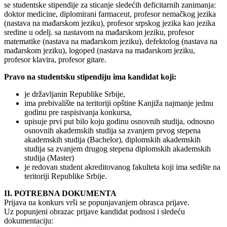
se studentske stipendije za sticanje sledećih deficitarnih zanimanja:
doktor medicine, diplomirani farmaceut, profesor nemačkog jezika
(nastava na mađarskom jeziku), profesor srpskog jezika kao jezika
sredine u odelj. sa nastavom na mađarskom jeziku, profesor
matematike (nastava na mađarskom jeziku), defektolog (nastava na
mađarskom jeziku), logoped (nastava na mađarskom jeziku,
profesor klavira, profesor gitare.
Pravo na studentsku stipendiju ima kandidat koji:
je državljanin Republike Srbije,
ima prebivalište na teritoriji opštine Kanjiža najmanje jednu
godinu pre raspisivanja konkursa,
upisuje prvi put bilo koju godinu osnovnih studija, odnosno
osnovnih akademskih studija sa zvanjem prvog stepena
akademskih studija (Bachelor), diplomskih akademskih
studija sa zvanjem drugog stepena diplomskih akademskih
studija (Master)
je redovan student akreditovanog fakulteta koji ima sedište na
teritoriji Republike Srbije.
II. POTREBNA DOKUMENTA
Prijava na konkurs vrši se popunjavanjem obrasca prijave.
Uz popunjeni obrazac prijave kandidat podnosi i sledeću
dokumentaciju: