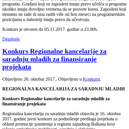
programu. Građani koji su zaposleni imaju pravo učešća u programu
ukoliko imaju dovoljno vremena da se posvete kursu. Zaposleni koji
trenutno ne rade ili nisu radili više od šest meseci na programerskim
pozicijama u industriji imaju pravo da učestvuju.
Konkurs je otvoren do 05.11.2017. godine u 23.00h.
Detaljnije
Konkurs Regionalne kancelarije za
saradnju mladih za finansiranje
projekata
Objavljeno
20. oktobar 2017.
. Objavljeno u
Konkursi
.
REGIONALNA KANCELARIJA ZA SARADNJU MLADIH
Konkurs Regionalne kancelarije za saradnju mladih za
finansiranje projekata
Regionalna kancelarija za saradnju mladih objavila je 16. oktobra
2017. godine javni konkurs za podnošenje predloga projekata u
oblasti promocije pomirenja u regionu zapadnog Balkana kroz