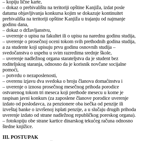
– kopiju lične karte,
– dokaz o prebivalištu na teritoriji opštine Kanjiža, izdat posle
datuma objavljivanja konkursa kojim se dokazuje kontinuitet
prebivališta na teritoriji opštine Kanjiža u trajanju od najmanje
godinu dana,
– dokaz o državljanstvu,
– uverenje o upisu na fakultet ili o upisu na narednu godinu studija,
– uverenje o prosečnoj oceni tokom svih prethodnih godina studija,
a za studente koji upisuju prvu godinu osnovnih studija –
svedočanstva o uspehu u svim razredima srednje škole,
– uverenje nadležnog organa starateljstva da je student bez
roditeljskog staranja, odnosno da je korisnik novčane socijalne
pomoći,
– potvrdu o nezaposlenosti,
– overenu izjavu dva svedoka o broju članova domaćinstva i
– uverenje o iznosu prosečnog mesečnog prihoda porodice
ostvarenog tokom tri meseca koji prethode mesecu u kome je
raspisan javni konkurs (za zaposlene članove porodice uverenje
izdato od poslodavca, za penzionere oba isečka od penzije ili
izveštaj banke o izvršenoj isplati penzije, a u slučaju drugih prihoda
uverenje izdato od strane nadležnog republičkog poreskog organa).
– fotokopiju obe strane kartice dinarskog tekućeg računa odnosno
štedne knjižice.
III. POSTUPAK