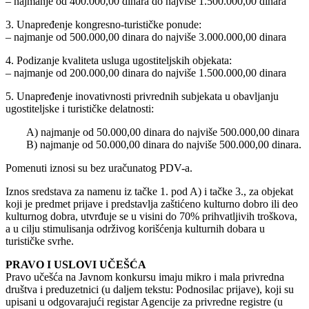
– najmanje od 400.000,00 dinara do najviše 1.500.000,00 dinara
3. Unapređenje kongresno-turističke ponude:
– najmanje od 500.000,00 dinara do najviše 3.000.000,00 dinara
4. Podizanje kvaliteta usluga ugostiteljskih objekata:
– najmanje od 200.000,00 dinara do najviše 1.500.000,00 dinara
5. Unapređenje inovativnosti privrednih subjekata u obavljanju
ugostiteljske i turističke delatnosti:
A) najmanje od 50.000,00 dinara do najviše 500.000,00 dinara
B) najmanje od 50.000,00 dinara do najviše 500.000,00 dinara.
Pomenuti iznosi su bez uračunatog PDV-a.
Iznos sredstava za namenu iz tačke 1. pod A) i tačke 3., za objekat
koji je predmet prijave i predstavlja zaštićeno kulturno dobro ili deo
kulturnog dobra, utvrđuje se u visini do 70% prihvatljivih troškova,
a u cilju stimulisanja održivog korišćenja kulturnih dobara u
turističke svrhe.
PRAVO I USLOVI UČEŠĆA
Pravo učešća na Javnom konkursu imaju mikro i mala privredna
društva i preduzetnici (u daljem tekstu: Podnosilac prijave), koji su
upisani u odgovarajući registar Agencije za privredne registre (u