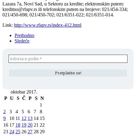
Lazara 7a, Novi Sad, u Sektoru za kredite; elektronskim putem:
kreditno@rfapv.rs ili telefonskim putem na brojeve: 021/454-334;
021/450-698; 021/450-702; 021/6351-022; 021/6351-014.
Link:
http://www.rfapv.rs/index-412.html
Prethodno
Sledeće
oktobar 2017.
P
U
S
Č
P
S
N
1
2
3
4
5
6
7
8
9
10
11
12
13
14
15
16
17
18
19
20
21
22
23
24
25
26
27
28
29