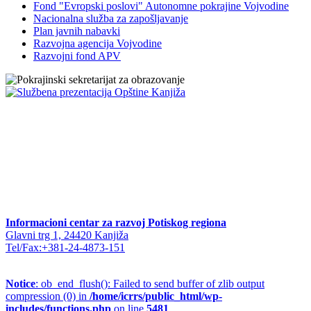
Fond "Evropski poslovi" Autonomne pokrajine Vojvodine
Nacionalna služba za zapošljavanje
Plan javnih nabavki
Razvojna agencija Vojvodine
Razvojni fond APV
Informacioni centar za razvoj Potiskog regiona
Glavni trg 1, 24420 Kanjiža
Tel/Fax:+381-24-4873-151
Notice
: ob_end_flush(): Failed to send buffer of zlib output
compression (0) in
/home/icrrs/public_html/wp-
includes/functions.php
on line
5481