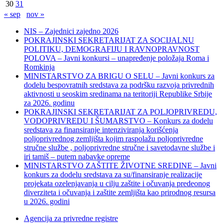
30
31
« sep
nov »
NIS – Zajednici zajedno 2026
POKRAJINSKI SEKRETARIJAT ZA SOCIJALNU
POLITIKU, DEMOGRAFIJU I RAVNOPRAVNOST
POLOVA – Javni konkursi – unapređenje položaja Roma i
Romkinja
MINISTARSTVO ZA BRIGU O SELU – Javni konkurs za
dodelu bespovratnih sredstava za podršku razvoja privrednih
aktivnosti u seoskim sredinama na teritoriji Republike Srbije
za 2026. godinu
POKRAJINSKI SEKRETARIJAT ZA POLJOPRIVREDU,
VODOPRIVREDU I ŠUMARSTVO – Konkurs za dodelu
sredstava za finansiranje intenziviranja korišćenja
poljoprivrednog zemljišta kojim raspolažu poljoprivredne
stručne službe , poljoprivredne stručne i savetodavne službe i
iri tamiš ‒ putem nabavke opreme
MINISTARSTVO ZAŠTITE ŽIVOTNE SREDINE – Javni
konkurs za dodelu sredstava za su/finansiranje realizacije
projekata ozelenjavanja u cilju zaštite i očuvanja predeonog
diverziteta i očuvanja i zaštite zemljišta kao prirodnog resursa
u 2026. godini
Agencija za privredne registre