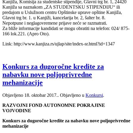
Kanjiža, Komisija za studentske stipendije, Glavni trg br. 1, 24420
Kanjiža sa naznakom „ZA STUDENTSKU STIPENDIJU“ ili
predajom u Uslužnom centru Opštinske uprave opštine Kanjiža,
Glavni trg br. 1. u Kanjiži, kancelarija br. 2, šalter br. 8.
Nepotpune i neglagovremene prijave neće se razmatrati.
Za bliže informacije kandidati se mogu obratiti na telefon: 024/ 875-
166 lok.221. (Apro Oto).
Link: http://www.kanjiza.rs/ujlap/site/index-sr.html?id=1347
Konkurs za dugoročne kredite za
nabavku nove poljoprivredne
mehanizacije
Objavljeno
18. oktobar 2017.
. Objavljeno u
Konkursi
.
RAZVOJNI FOND AUTONOMNE POKRAJINE
VOJVODINE
Konkurs za dugoročne kredite za nabavku nove poljoprivredne
mehanizacije