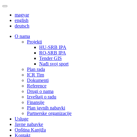
magyar
english
deutsch
О nama
Projekti
HU-SRB IPA
RO-SRB IPA
Tender GIS
Nađi svoj sport
Plan rada
ICR Tim
Dokumenti
Reference
Drugi o nama
Izveštaji o radu
Finansije
Plan javnih nabavki
Partnerske organizacije
Usluge
Javne nabavke
Opština Kanjiža
Kontakt