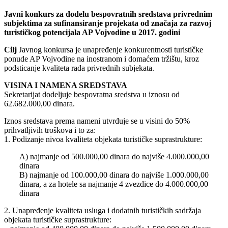
Javni konkurs za dodelu bespovratnih sredstava privrednim
subjektima za sufinansiranje projekata od značaja za razvoj
turističkog potencijala AP Vojvodine u 2017. godini
Cilj
Javnog konkursa je unapređenje konkurentnosti turističke
ponude AP Vojvodine na inostranom i domaćem tržištu, kroz
podsticanje kvaliteta rada privrednih subjekata.
VISINA I NAMENA SREDSTAVA
Sekretarijat dodeljuje bespovratna sredstva u iznosu od
62.682.000,00 dinara.
Iznos sredstava prema nameni utvrđuje se u visini do 50%
prihvatljivih troškova i to za:
1. Podizanje nivoa kvaliteta objekata turističke suprastrukture:
A) najmanje od 500.000,00 dinara do najviše 4.000.000,00
dinara
B) najmanje od 100.000,00 dinara do najviše 1.000.000,00
dinara, a za hotele sa najmanje 4 zvezdice do 4.000.000,00
dinara
2. Unapređenje kvaliteta usluga i dodatnih turističkih sadržaja
objekata turističke suprastrukture: