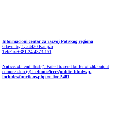
Informacioni centar za razvoj Potiskog regiona
Glavni trg 1, 24420 Kanjiža
Tel/Fax:+381-24-4873-151
Notice
: ob_end_flush(): Failed to send buffer of zlib output
compression (0) in
/home/icrrs/public_html/wp-
includes/functions.php
on line
5481