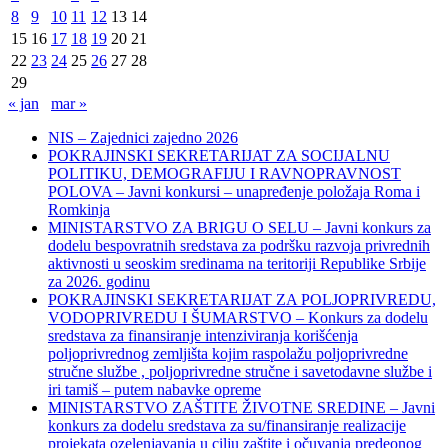
8
9
10
11
12
13
14
15
16
17
18
19
20
21
22
23
24
25
26
27
28
29
« jan
mar »
NIS – Zajednici zajedno 2026
POKRAJINSKI SEKRETARIJAT ZA SOCIJALNU
POLITIKU, DEMOGRAFIJU I RAVNOPRAVNOST
POLOVA – Javni konkursi – unapređenje položaja Roma i
Romkinja
MINISTARSTVO ZA BRIGU O SELU – Javni konkurs za
dodelu bespovratnih sredstava za podršku razvoja privrednih
aktivnosti u seoskim sredinama na teritoriji Republike Srbije
za 2026. godinu
POKRAJINSKI SEKRETARIJAT ZA POLJOPRIVREDU,
VODOPRIVREDU I ŠUMARSTVO – Konkurs za dodelu
sredstava za finansiranje intenziviranja korišćenja
poljoprivrednog zemljišta kojim raspolažu poljoprivredne
stručne službe , poljoprivredne stručne i savetodavne službe i
iri tamiš ‒ putem nabavke opreme
MINISTARSTVO ZAŠTITE ŽIVOTNE SREDINE – Javni
konkurs za dodelu sredstava za su/finansiranje realizacije
projekata ozelenjavanja u cilju zaštite i očuvanja predeonog