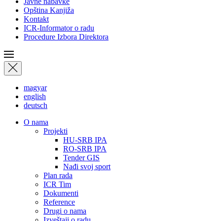
Javne nabavke
Opština Kanjiža
Kontakt
ICR-Informator o radu
Procedure Izbora Direktora
magyar
english
deutsch
О nama
Projekti
HU-SRB IPA
RO-SRB IPA
Tender GIS
Nađi svoj sport
Plan rada
ICR Tim
Dokumenti
Reference
Drugi o nama
Izveštaji o radu