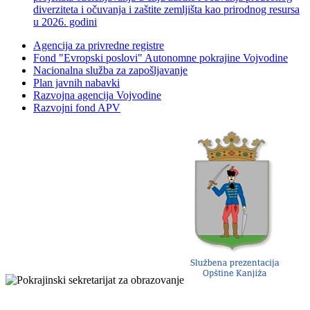
diverziteta i očuvanja i zaštite zemljišta kao prirodnog resursa
u 2026. godini
Agencija za privredne registre
Fond "Evropski poslovi" Autonomne pokrajine Vojvodine
Nacionalna služba za zapošljavanje
Plan javnih nabavki
Razvojna agencija Vojvodine
Razvojni fond APV