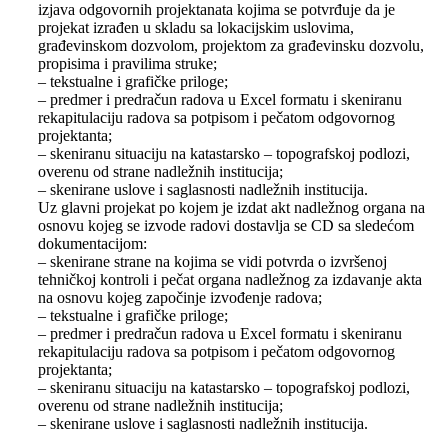
izjava odgovornih projektanata kojima se potvrđuje da je
projekat izrađen u skladu sa lokacijskim uslovima,
građevinskom dozvolom, projektom za građevinsku dozvolu,
propisima i pravilima struke;
– tekstualne i grafičke priloge;
– predmer i predračun radova u Excel formatu i skeniranu
rekapitulaciju radova sa potpisom i pečatom odgovornog
projektanta;
– skeniranu situaciju na katastarsko – topografskoj podlozi,
overenu od strane nadležnih institucija;
– skenirane uslove i saglasnosti nadležnih institucija.
Uz glavni projekat po kojem je izdat akt nadležnog organa na
osnovu kojeg se izvode radovi dostavlja se CD sa sledećom
dokumentacijom:
– skenirane strane na kojima se vidi potvrda o izvršenoj
tehničkoj kontroli i pečat organa nadležnog za izdavanje akta
na osnovu kojeg započinje izvođenje radova;
– tekstualne i grafičke priloge;
– predmer i predračun radova u Excel formatu i skeniranu
rekapitulaciju radova sa potpisom i pečatom odgovornog
projektanta;
– skeniranu situaciju na katastarsko – topografskoj podlozi,
overenu od strane nadležnih institucija;
– skenirane uslove i saglasnosti nadležnih institucija.