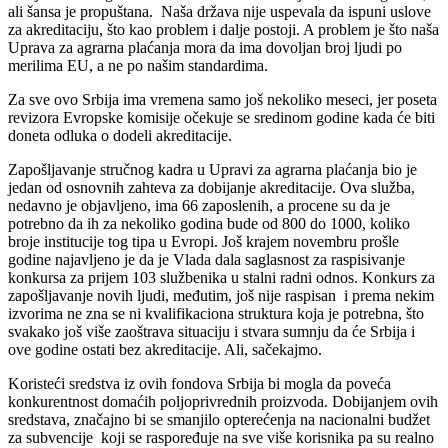
ali šansa je propuštana. Naša država nije uspevala da ispuni uslove
za akreditaciju, što kao problem i dalje postoji. A problem je što naša
Uprava za agrarna plaćanja mora da ima dovoljan broj ljudi po
merilima EU, a ne po našim standardima.
Za sve ovo Srbija ima vremena samo još nekoliko meseci, jer poseta
revizora Evropske komisije očekuje se sredinom godine kada će biti
doneta odluka o dodeli akreditacije.
Zapošljavanje stručnog kadra u Upravi za agrarna plaćanja bio je
jedan od osnovnih zahteva za dobijanje akreditacije. Ova služba,
nedavno je objavljeno, ima 66 zaposlenih, a procene su da je
potrebno da ih za nekoliko godina bude od 800 do 1000, koliko
broje institucije tog tipa u Evropi. Još krajem novembru prošle
godine najavljeno je da je Vlada dala saglasnost za raspisivanje
konkursa za prijem 103 službenika u stalni radni odnos. Konkurs za
zapošljavanje novih ljudi, međutim, još nije raspisan i prema nekim
izvorima ne zna se ni kvalifikaciona struktura koja je potrebna, što
svakako još više zaoštrava situaciju i stvara sumnju da će Srbija i
ove godine ostati bez akreditacije. Ali, sačekajmo.
Koristeći sredstva iz ovih fondova Srbija bi mogla da poveća
konkurentnost domaćih poljoprivrednih proizvoda. Dobijanjem ovih
sredstava, značajno bi se smanjilo opterećenja na nacionalni budžet
za subvencije koji se raspoređuje na sve više korisnika pa su realno