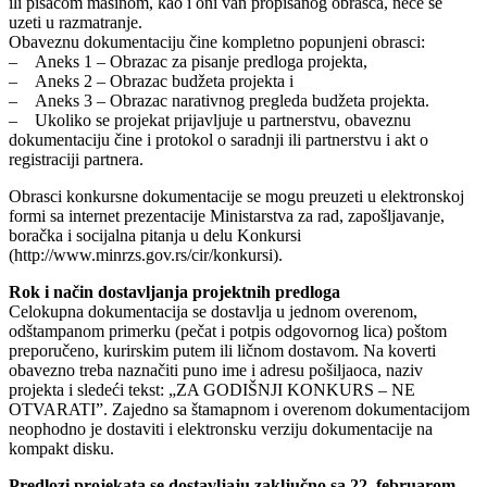
ili pisaćom mašinom, kao i oni van propisanog obrasca, neće se
uzeti u razmatranje.
Obaveznu dokumentaciju čine kompletno popunjeni obrasci:
– Aneks 1 – Obrazac za pisanje predloga projekta,
– Aneks 2 – Obrazac budžeta projekta i
– Aneks 3 – Obrazac narativnog pregleda budžeta projekta.
– Ukoliko se projekat prijavljuje u partnerstvu, obaveznu
dokumentaciju čine i protokol o saradnji ili partnerstvu i akt o
registraciji partnera.
Obrasci konkursne dokumentacije se mogu preuzeti u elektronskoj
formi sa internet prezentacije Ministarstva za rad, zapošljavanje,
boračka i socijalna pitanja u delu Konkursi
(http://www.minrzs.gov.rs/cir/konkursi).
Rok i način dostavljanja projektnih predloga
Celokupna dokumentacija se dostavlja u jednom overenom,
odštampanom primerku (pečat i potpis odgovornog lica) poštom
preporučeno, kurirskim putem ili ličnom dostavom. Na koverti
obavezno treba naznačiti puno ime i adresu pošiljaoca, naziv
projekta i sledeći tekst: „ZA GODIŠNJI KONKURS – NE
OTVARATI”. Zajedno sa štamapnom i overenom dokumentacijom
neophodno je dostaviti i elektronsku verziju dokumentacije na
kompakt disku.
Predlozi projekata se dostavljaju zaključno sa 22. februarom