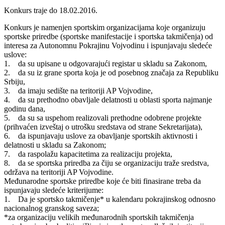
Konkurs traje do 18.02.2016.
Konkurs je namenjen sportskim organizacijama koje organizuju
sportske priredbe (sportske manifestacije i sportska takmičenja) od
interesa za Autonomnu Pokrajinu Vojvodinu i ispunjavaju sledeće
uslove:
1. da su upisane u odgovarajući registar u skladu sa Zakonom,
2. da su iz grane sporta koja je od posebnog značaja za Republiku
Srbiju,
3. da imaju sedište na teritoriji AP Vojvodine,
4. da su prethodno obavljale delatnosti u oblasti sporta najmanje
godinu dana,
5. da su sa uspehom realizovali prethodne odobrene projekte
(prihvaćen izveštaj o utrošku sredstava od strane Sekretarijata),
6. da ispunjavaju uslove za obavljanje sportskih aktivnosti i
delatnosti u skladu sa Zakonom;
7. da raspolažu kapacitetima za realizaciju projekta,
8. da se sportska priredba za čiju se organizaciju traže sredstva,
održava na teritoriji AP Vojvodine.
Međunarodne sportske priredbe koje će biti finasirane treba da
ispunjavaju sledeće kriterijume:
1. Da je sportsko takmičenje* u kalendaru pokrajinskog odnosno
nacionalnog granskog saveza;
*za organizaciju velikih međunarodnih sportskih takmičenja