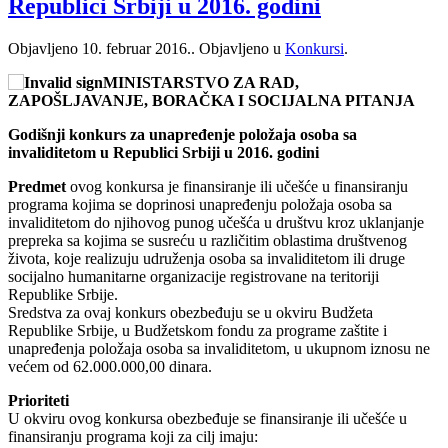
Republici Srbiji u 2016. godini
Objavljeno
10. februar 2016.
. Objavljeno u
Konkursi
.
MINISTARSTVO ZA RAD,
ZAPOŠLJAVANJE, BORAČKA I SOCIJALNA PITANJA
Godišnji konkurs za unapređenje položaja osoba sa
invaliditetom u Republici Srbiji u 2016. godini
Predmet
ovog konkursa je finansiranje ili učešće u finansiranju
programa kojima se doprinosi unapređenju položaja osoba sa
invaliditetom do njihovog punog učešća u društvu kroz uklanjanje
prepreka sa kojima se susreću u različitim oblastima društvenog
života, koje realizuju udruženja osoba sa invaliditetom ili druge
socijalno humanitarne organizacije registrovane na teritoriji
Republike Srbije.
Sredstva za ovaj konkurs obezbeđuju se u okviru Budžeta
Republike Srbije, u Budžetskom fondu za programe zaštite i
unapređenja položaja osoba sa invaliditetom, u ukupnom iznosu ne
većem od 62.000.000,00 dinara.
Prioriteti
U okviru ovog konkursa obezbeđuje se finansiranje ili učešće u
finansiranju programa koji za cilj imaju: