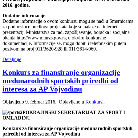
2016. godine.
Dodatne informacije
Dodatne informacije o ovom konkursu mogu se naći u Smernicama
za podnosioce predloga projekata koje se nalaze na internet
prezentaciji Ministarstva za rad, zapošljavanje, boračka i socijalna
pitanja http://www.minrzs.gov.rs, u okviru konkursne
dokumentacije. Informacije se, mogu dobiti i telefonskim putem
pozivom na broj 011/3620-928 ili 011/3614-960.
Detaljnije
Konkurs za finansiranje organizacije
međunarodnih sportskih priredbi od
interesa za AP Vojvodinu
Objavljeno
9. februar 2016.
. Objavljeno u
Konkursi
.
POKRAJINSKI SEKRETARIJAT ZA SPORT I
OMLADINU
Konkurs za finansiranje organizacije međunarodnih sportskih
priredbi od interesa za AP Vojvodinu