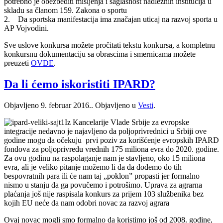
potrebno je obezbediti mišljenja i saglasnost nadležnih institucija u
skladu sa članom 159. Zakona o sportu
2. Da sportska manifestacija ima značajan uticaj na razvoj sporta u
AP Vojvodini.
Sve uslove konkursa možete pročitati tekstu konkursa, a kompletnu
konkursnu dokumentaciju sa obrascima i smernicama možete
preuzeti
OVDE
.
Da li ćemo iskoristiti IPARD?
Objavljeno
9. februar 2016.
. Objavljeno u
Vesti
.
Iz Kancelarije Vlade Srbije za evropske
integracije nedavno je najavljeno da poljoprivrednici u Srbiji ove
godine mogu da očekuju prvi poziv za korišćenje evropskih IPARD
fondova za poljoprivredu vrednih 175 miliona evra do 2020. godine.
Za ovu godinu na raspolaganje nam je stavljeno, oko 15 miliona
evra, ali je veliko pitanje možemo li da da dođemo do tih
bespovratnih para ili će nam taj „poklon” propasti jer formalno
nismo u stanju da ga povučemo i potrošimo. Uprava za agrarna
plaćanja još nije raspisala konkurs za prijem 103 službenika bez
kojih EU neće da nam odobri novac za razvoj agrara
Ovaj novac mogli smo formalno da koristimo još od 2008. godine,