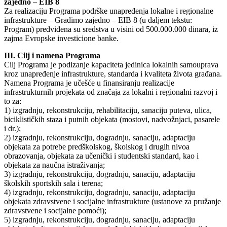
zajedno – EIB 8
Za realizaciju Programa podrške unapređenja lokalne i regionalne
infrastrukture – Gradimo zajedno – EIB 8 (u daljem tekstu:
Program) predviđena su sredstva u visini od 500.000.000 dinara, iz
zajma Evropske investicione banke.
III. Cilj i namena Programa
Cilj Programa je podizanje kapaciteta jedinica lokalnih samouprava
kroz unapređenje infrastrukture, standarda i kvaliteta života građana.
Namena Programa je učešće u finansiranju realizacije
infrastrukturnih projekata od značaja za lokalni i regionalni razvoj i
to za:
1) izgradnju, rekonstrukciju, rehabilitaciju, sanaciju puteva, ulica,
biciklističkih staza i putnih objekata (mostovi, nadvožnjaci, pasarele
i dr.);
2) izgradnju, rekonstrukciju, dogradnju, sanaciju, adaptaciju
objekata za potrebe predškolskog, školskog i drugih nivoa
obrazovanja, objekata za učenički i studentski standard, kao i
objekata za naučna istraživanja;
3) izgradnju, rekonstrukciju, dogradnju, sanaciju, adaptaciju
školskih sportskih sala i terena;
4) izgradnju, rekonstrukciju, dogradnju, sanaciju, adaptaciju
objekata zdravstvene i socijalne infrastrukture (ustanove za pružanje
zdravstvene i socijalne pomoći);
5) izgradnju, rekonstrukciju, dogradnju, sanaciju, adaptaciju