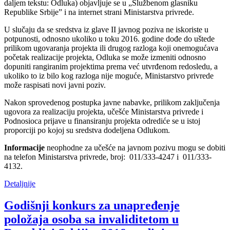
daljem tekstu: Odluka) objavljuje se u „Službenom glasniku
Republike Srbije” i na internet strani Ministarstva privrede.
U slučaju da se sredstva iz glave II javnog poziva ne iskoriste u
potpunosti, odnosno ukoliko u toku 2016. godine dođe do uštede
prilikom ugovaranja projekta ili drugog razloga koji onemogućava
početak realizacije projekta, Odluka se može izmeniti odnosno
dopuniti rangiranim projektima prema već utvrđenom redosledu, a
ukoliko to iz bilo kog razloga nije moguće, Ministarstvo privrede
može raspisati novi javni poziv.
Nakon sprovedenog postupka javne nabavke, prilikom zaključenja
ugovora za realizaciju projekta, učešće Ministarstva privrede i
Podnosioca prijave u finansiranju projekta odrediće se u istoj
proporciji po kojoj su sredstva dodeljena Odlukom.
Informacije
neophodne za učešće na javnom pozivu mogu se dobiti
na telefon Ministarstva privrede, broj: 011/333-4247 i 011/333-
4132.
Detaljnije
Godišnji konkurs za unapređenje
položaja osoba sa invaliditetom u