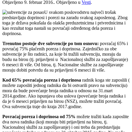
Objavljeno
9. februar 2016.
. Objavljeno u
Vesti
.
U svakom poslovodstvu najveći trošak
predstavljaju doprinosi i porezi na zaradu svakog zaposlenog. Zbog
toga je država pokušala da olakša preduzetnicima i privrednicima i
kao rezultat toga nastali su povraćaji određenog dela poreza i
doprinosa.
Trenutno postoje dve subvencije po tom osnovu:
povraćaj 65% i
povraćaj 75% plaćenih poreza i doprinosa. Zajedničko za obe
subvencije je što radnici, za koje bi tražili subvenciju, moraju da
budu na birou (tj. prijavljeni u Nacionalnoj službi za zapošljavanje)
6 meseci ili više. Od biroa, tj. Nacionalne službe za zapošljavanje
moraju dobiti potvrdu da su prijavljeni 6 meseci ili više.
Kod 65% povraćaja poreza i doprinosa
radnik koga ste zaposlili (
možete zaposliti jednog radnika da bi ostvarili pravo na subvenciju)
mora da bude povećanje broja radnika u odnosu na 31.mart
2014.godine. Ako ispunjava oba uslova (povećanje broja radnika i
da je 6 meseci prijavljen na birou (NSZ), možete tražiti povraćaj.
Ova subvencija traje do kraja 2017.godine.
Povraćaj poreza i doprinosa od 75%
možete tražiti kada zaposlite
dva nova radnika (koji moraju biti prijavljeni na birou, tj.
Nacionalnoj službi za zapošljavanje) i oni treba da predstavljaju