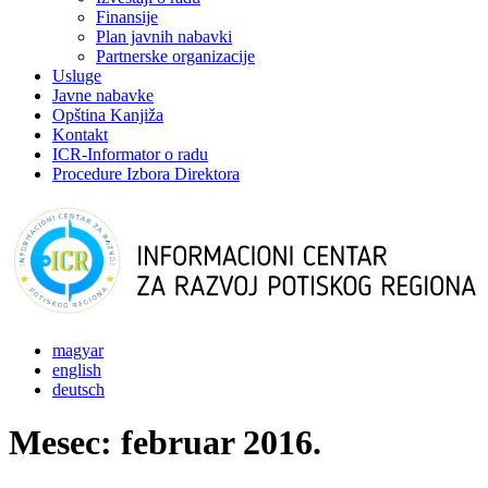
Finansije
Plan javnih nabavki
Partnerske organizacije
Usluge
Javne nabavke
Opština Kanjiža
Kontakt
ICR-Informator o radu
Procedure Izbora Direktora
magyar
english
deutsch
Mesec:
februar 2016.