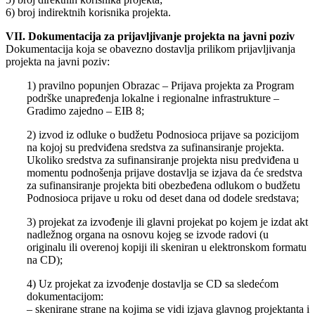
6) broj indirektnih korisnika projekta.
VII. Dokumentacija za prijavljivanje projekta na javni poziv
Dokumentacija koja se obavezno dostavlja prilikom prijavljivanja
projekta na javni poziv:
1) pravilno popunjen Obrazac – Prijava projekta za Program
podrške unapređenja lokalne i regionalne infrastrukture –
Gradimo zajedno – EIB 8;
2) izvod iz odluke o budžetu Podnosioca prijave sa pozicijom
na kojoj su predviđena sredstva za sufinansiranje projekta.
Ukoliko sredstva za sufinansiranje projekta nisu predviđena u
momentu podnošenja prijave dostavlja se izjava da će sredstva
za sufinansiranje projekta biti obezbeđena odlukom o budžetu
Podnosioca prijave u roku od deset dana od dodele sredstava;
3) projekat za izvođenje ili glavni projekat po kojem je izdat akt
nadležnog organa na osnovu kojeg se izvode radovi (u
originalu ili overenoj kopiji ili skeniran u elektronskom formatu
na CD);
4) Uz projekat za izvođenje dostavlja se CD sa sledećom
dokumentacijom:
– skenirane strane na kojima se vidi izjava glavnog projektanta i