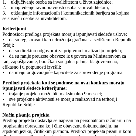
1. uključivanje osoba sa invaliditetom u život zajednice;
2. unapređenje ravnopravnosti osoba sa invaliditetom;
3. otklanjanje informacionih i komunikacionih barijera sa kojima
se susreću osobe sa invaliditetom.
Kriterijumi
Podnosioci predloga projekata moraju ispunjavati sledeće uslove:
• da su registrovani kao udruženja građana sa sedištem u Republici
Srbiji;
• da su direktno odgovorni za pripremu i realizaciju projekta;
• da su ranije preuzete obaveze iz ugovora sa Ministarstvom za
rad, zapošljavanje, boračka i socijalna pitanja blagovremeno,
efikasno i u potpunosti izvršili;
• da imaju odgovarajuće kapacitete za sprovođenje programa.
Predlozi projekata koji se podnose na ovaj konkurs moraju
ispunjavati sledeće kriterijume:
• trajanje projekta može biti maksimalno 9 meseci;
• sve projektne aktivnosti se moraju realizovati na teritoriji
Republike Srbije.
Način pisanja projekta
Predlog projekta dostavlja se napisan na personalnom računaru i na
propisanim obrascima koji čine obaveznu dokumentaciju, na
srpskom jeziku, ćiriličkim pismom. Predlozi projekata pisani rukom