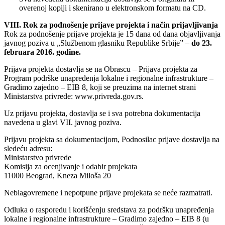
overenoj kopiji i skenirano u elektronskom formatu na CD.
VIII. Rok za podnošenje prijave projekta i način prijavljivanja
Rok za podnošenje prijave projekta je 15 dana od dana objavljivanja
javnog poziva u „Službenom glasniku Republike Srbije” –
do 23.
februara 2016. godine.
Prijava projekta dostavlja se na Obrascu – Prijava projekta za
Program podrške unapređenja lokalne i regionalne infrastrukture –
Gradimo zajedno – EIB 8, koji se preuzima na internet strani
Ministarstva privrede: www.privreda.gov.rs.
Uz prijavu projekta, dostavlja se i sva potrebna dokumentacija
navedena u glavi VII. javnog poziva.
Prijavu projekta sa dokumentacijom, Podnosilac prijave dostavlja na
sledeću adresu:
Ministarstvo privrede
Komisija za ocenjivanje i odabir projekata
11000 Beograd, Kneza Miloša 20
Neblagovremene i nepotpune prijave projekata se neće razmatrati.
Odluka o rasporedu i korišćenju sredstava za podršku unapređenja
lokalne i regionalne infrastrukture – Gradimo zajedno – EIB 8 (u