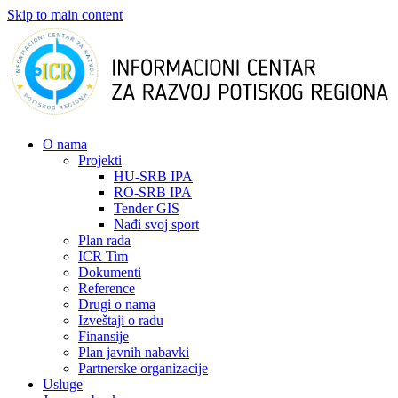
Skip to main content
О nama
Projekti
HU-SRB IPA
RO-SRB IPA
Tender GIS
Nađi svoj sport
Plan rada
ICR Tim
Dokumenti
Reference
Drugi o nama
Izveštaji o radu
Finansije
Plan javnih nabavki
Partnerske organizacije
Usluge