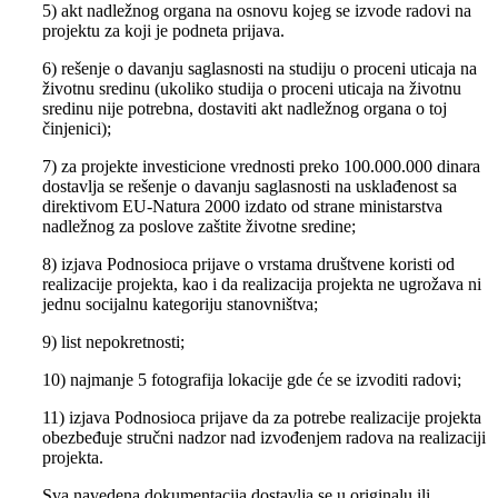
5) akt nadležnog organa na osnovu kojeg se izvode radovi na
projektu za koji je podneta prijava.
6) rešenje o davanju saglasnosti na studiju o proceni uticaja na
životnu sredinu (ukoliko studija o proceni uticaja na životnu
sredinu nije potrebna, dostaviti akt nadležnog organa o toj
činjenici);
7) za projekte investicione vrednosti preko 100.000.000 dinara
dostavlja se rešenje o davanju saglasnosti na usklađenost sa
direktivom EU-Natura 2000 izdato od strane ministarstva
nadležnog za poslove zaštite životne sredine;
8) izjava Podnosioca prijave o vrstama društvene koristi od
realizacije projekta, kao i da realizacija projekta ne ugrožava ni
jednu socijalnu kategoriju stanovništva;
9) list nepokretnosti;
10) najmanje 5 fotografija lokacije gde će se izvoditi radovi;
11) izjava Podnosioca prijave da za potrebe realizacije projekta
obezbeđuje stručni nadzor nad izvođenjem radova na realizaciji
projekta.
Sva navedena dokumentacija dostavlja se u originalu ili