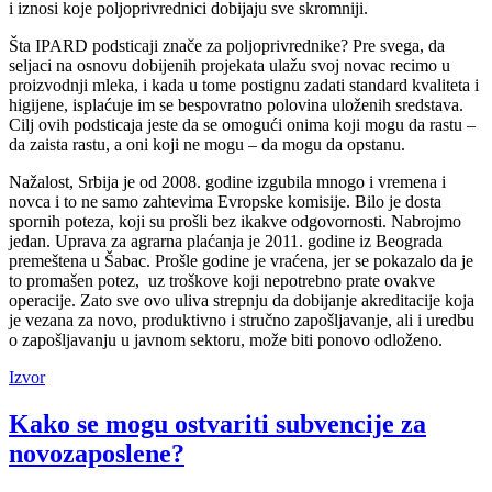
i iznosi koje poljoprivrednici dobijaju sve skromniji.
Šta IPARD podsticaji znače za poljoprivrednike? Pre svega, da
seljaci na osnovu dobijenih projekata ulažu svoj novac recimo u
proizvodnji mleka, i kada u tome postignu zadati standard kvaliteta i
higijene, isplaćuje im se bespovratno polovina uloženih sredstava.
Cilj ovih podsticaja jeste da se omogući onima koji mogu da rastu –
da zaista rastu, a oni koji ne mogu – da mogu da opstanu.
Nažalost, Srbija je od 2008. godine izgubila mnogo i vremena i
novca i to ne samo zahtevima Evropske komisije. Bilo je dosta
spornih poteza, koji su prošli bez ikakve odgovornosti. Nabrojmo
jedan. Uprava za agrarna plaćanja je 2011. godine iz Beograda
premeštena u Šabac. Prošle godine je vraćena, jer se pokazalo da je
to promašen potez, uz troškove koji nepotrebno prate ovakve
operacije. Zato sve ovo uliva strepnju da dobijanje akreditacije koja
je vezana za novo, produktivno i stručno zapošljavanje, ali i uredbu
o zapošljavanju u javnom sektoru, može biti ponovo odloženo.
Izvor
Kako se mogu ostvariti subvencije za
novozaposlene?