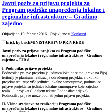
Javni poziv za prijavu projekta za
Program podrške unapređenja lokalne i
regionalne infrastrukture – Gradimo
zajedno
Objavljeno
10. februar 2016.
. Objavljeno u
Konkursi
.
MINISTARSTVO PRIVREDE
Javni poziv za prijavu projekta za Program podrške
unapređenja lokalne i regionalne infrastrukture – Gradimo
zajedno – EIB 8
I. Podnosilac prijave projekta
Podnosilac prijave projekta je jedinica lokalne samouprave na čijoj
teritoriji je planirana realizacija određenog projekta, a ukoliko
projekat realizuje više jedinica lokalne samouprave, podnosilac
prijave projekta su jedinice lokalne samouprave koje zajedno
realizuju projekat (u daljem tekstu: Podnosilac prijave).
Podnosilac prijave može podneti jednu prijavu projekta.
II. Visina sredstava za realizaciju Programa podrške
unapređenja lokalne i regionalne infrastrukture – Gradimo