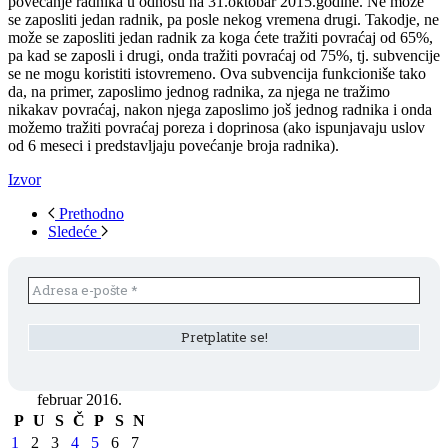
povećanje radnika u odnosu na 31.oktobar 2015.godine. Ne može
se zaposliti jedan radnik, pa posle nekog vremena drugi. Takodje, ne
može se zaposliti jedan radnik za koga ćete tražiti povraćaj od 65%,
pa kad se zaposli i drugi, onda tražiti povraćaj od 75%, tj. subvencije
se ne mogu koristiti istovremeno. Ova subvencija funkcioniše tako
da, na primer, zaposlimo jednog radnika, za njega ne tražimo
nikakav povraćaj, nakon njega zaposlimo još jednog radnika i onda
možemo tražiti povraćaj poreza i doprinosa (ako ispunjavaju uslov
od 6 meseci i predstavljaju povećanje broja radnika).
Izvor
Prethodno
Sledeće
februar 2016.
P
U
S
Č
P
S
N
1
2
3
4
5
6
7