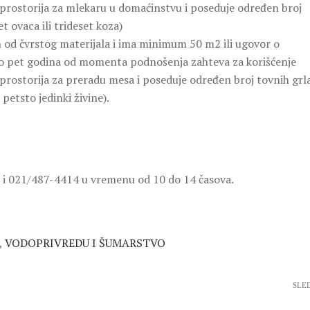
 prostorija za mlekaru u domaćinstvu i poseduje određen broj
 ovaca ili trideset koza)
n od čvrstog materijala i ima minimum 50 m2 ili ugovor o
o pet godina od momenta podnošenja zahteva za korišćenje
prostorija za preradu mesa i poseduje određen broj tovnih grl
 petsto jedinki živine).
 i 021/487-4414 u vremenu od 10 do 14 časova.
,
VODOPRIVREDU I ŠUMARSTVO
SLE