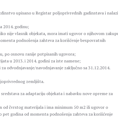
zdinstvo upisano u Registar poljoprivrednih gadinstava i nalazi
a 2014. godinu;
iko nije vlasnik objekata, mora imati ugovor o njihovom zakup
momenta podnošenja zahteva za korišćenje bespovratnih
, po osnovu ranije potpisanih ugovora;
ijata u 2013. i 2014. godini za iste namene;
za odvodnjavanje/navodnjavanje zaključno sa 31.12.2014.
oprivrednog zemljišta.
ih sredstava za adaptaciju objekata i nabavku nove opreme za
en od čvrstog materijala i ima minimum 50 m2 ili ugovor o
o pet godina od momenta podnošenja zahteva za korišćenje