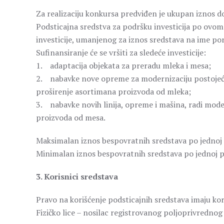
Za realizaciju konkursa predviđen je ukupan iznos d
Podsticajna sredstva za podršku investicija po ovo
investicije, umanjenog za iznos sredstava na ime por
Sufinansiranje će se vršiti za sledeće investicije:
1. adaptacija objekata za preradu mleka i mesa;
2. nabavke nove opreme za modernizaciju postojećih 
proširenje asortimana proizvoda od mleka;
3. nabavke novih linija, opreme i mašina, radi moder
proizvoda od mesa.
Maksimalan iznos bespovratnih sredstava po jednoj p
Minimalan iznos bespovratnih sredstava po jednoj pr
3. Korisnici sredstava
Pravo na korišćenje podsticajnih sredstava imaju kori
Fizičko lice – nosilac registrovanog poljoprivrednog