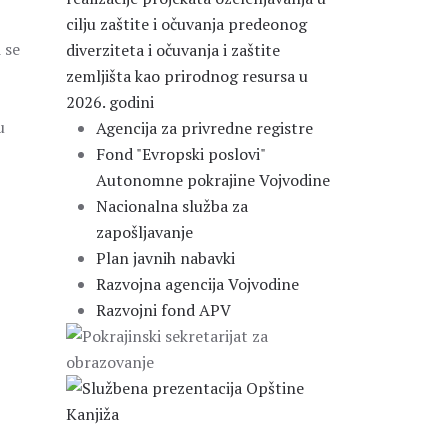
cilju zaštite i očuvanja predeonog
 se
diverziteta i očuvanja i zaštite
zemljišta kao prirodnog resursa u
2026. godini
u
Agencija za privredne registre
Fond "Evropski poslovi"
Autonomne pokrajine Vojvodine
Nacionalna služba za
zapošljavanje
Plan javnih nabavki
Razvojna agencija Vojvodine
Razvojni fond APV