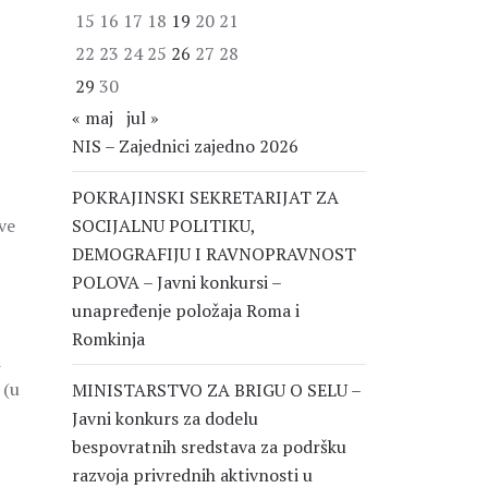
15
16
17
18
19
20
21
22
23
24
25
26
27
28
29
30
« maj
jul »
NIS – Zajednici zajedno 2026
POKRAJINSKI SEKRETARIJAT ZA
ve
SOCIJALNU POLITIKU,
DEMOGRAFIJU I RAVNOPRAVNOST
POLOVA – Javni konkursi –
unapređenje položaja Roma i
Romkinja
i
 (u
MINISTARSTVO ZA BRIGU O SELU –
Javni konkurs za dodelu
bespovratnih sredstava za podršku
razvoja privrednih aktivnosti u