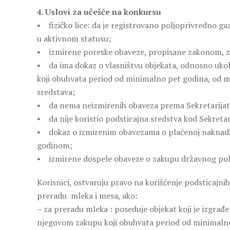
4. Uslovi za učešće na konkursu
• fizičko lice: da je registrovano poljoprivredno ga
u aktivnom statusu;
• izmirene poreske obaveze, propisane zakonom, z
• da ima dokaz o vlasništvu objekata, odnosno ukol
koji obuhvata period od minimalno pet godina, od 
sredstava;
• da nema neizmirenih obaveza prema Sekretarijatu
• da nije koristio podsticajna sredstva kod Sekretar
• dokaz o izmirenim obavezama o plaćenoj naknadi 
godinom;
• izmirene dospele obaveze o zakupu državnog polj
Korisnici, ostvaruju pravo na korišćenje podsticajn
preradu mleka i mesa, ako:
– za preradu mleka : poseduje objekat koji je izgrađ
njegovom zakupu koji obuhvata period od minimaln