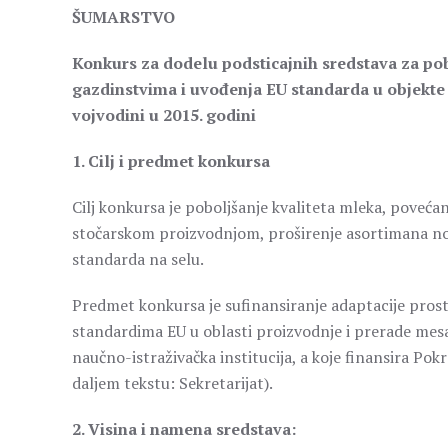
ŠUMARSTVO
Konkurs za dodelu podsticajnih sredstava za po
gazdinstvima i uvođenja EU standarda u objekte 
vojvodini u 2015. godini
1. Cilj i predmet konkursa
Cilj konkursa je poboljšanje kvaliteta mleka, poveć
stočarskom proizvodnjom, proširenje asortimana no
standarda na selu.
Predmet konkursa je sufinansiranje adaptacije pros
standardima EU u oblasti proizvodnje i prerade mesa
naučno-istraživačka institucija, a koje finansira Pok
daljem tekstu: Sekretarijat).
2. Visina i namena sredstava: