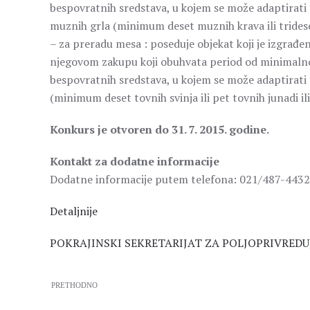
bespovratnih sredstava, u kojem se može adaptirati
muznih grla (minimum deset muznih krava ili trideset
– za preradu mesa : poseduje objekat koji je izgrađe
njegovom zakupu koji obuhvata period od minimaln
bespovratnih sredstava, u kojem se može adaptirati 
(minimum deset tovnih svinja ili pet tovnih junadi ili
Konkurs je otvoren do 31. 7. 2015. godine.
Kontakt za dodatne informacije
Dodatne informacije putem telefona: 021/487-4432
Detaljnije
POKRAJINSKI SEKRETARIJAT ZA POLJOPRIVREDU
PRETHODNO