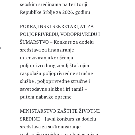
seoskim sredinama na teritoriji
Republike Srbije za 2026. godinu
POKRAJINSKI SEKRETARIJAT ZA
POLJOPRIVREDU, VODOPRIVREDU I
ŠUMARSTVO – Konkurs za dodelu
a
sredstava za finansiranje
intenziviranja korišćenja
poljoprivrednog zemljišta kojim
raspolažu poljoprivredne stručne
službe , poljoprivredne stručne i
savetodavne službe i iri tamiš ‒
putem nabavke opreme
MINISTARSTVO ZAŠTITE ŽIVOTNE
SREDINE – Javni konkurs za dodelu
sredstava za su/finansiranje
realizacije projekata ozelenjavanja u