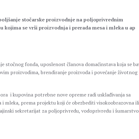
boljšanje stočarske proizvodnje na poljoprivrednim
u kojima se vrši proizvodnja i prerada mesa i mleka u ap
anje stočnog fonda, uposlenost članova domaćinstava koja se ba
vim proizvodima, brendiranje proizvoda i povećanje životnog
tora i kupovina potrebne nove opreme radi usklađivanja sa
 i mleka, prema projektu koji će obezbediti visokoobrazovna il
rajinski sekretarijat za poljoprivredu, vodoprivredu i šumarstvo