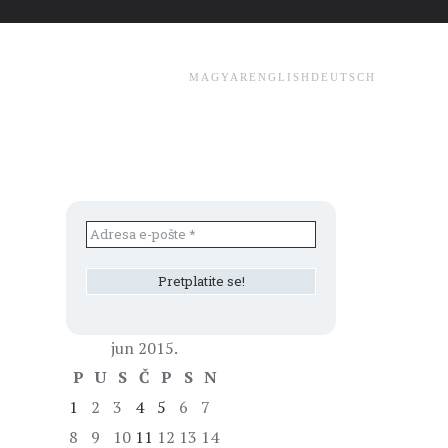
MAGYAR
ENGLISH
DEUTSCH
jun 2015.
P
U
S
Č
P
S
N
1
2
3
4
5
6
7
8
9
10
11
12
13
14