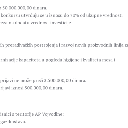
o 50.000.000,00 dinara.
m konkursu utvrđuju se u iznosu do 70% od ukupne vrednosti
eza na dodatu vrednost investicije.
prerađivačkih postrojenja i razvoj novih proizvodnih linija z
nizacije kapaciteta u pogledu higijene i kvaliteta mesa i
rijavi ne može preći 3.500.000,00 dinara.
ijavi iznosi 500.000,00 dinara.
snici s teritorije AP Vojvodine:
 gazdinstava.