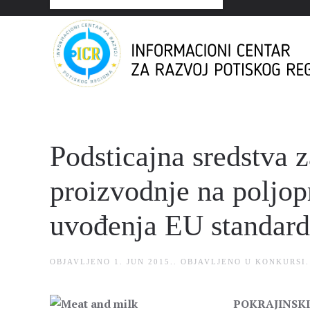
Podsticajna sredstva z
proizvodnje na poljop
uvođenja EU standar
OBJAVLJENO
1. JUN 2015.
. OBJAVLJENO U
KONKURSI
.
POKRAJINSKI