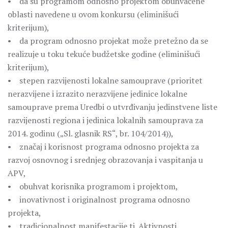
• da su programom odnosno projektom obuhvaćene
oblasti navedene u ovom konkursu (eliminišući
kriterijum),
• da program odnosno projekat može pretežno da se
realizuje u toku tekuće budžetske godine (eliminišući
kriterijum),
• stepen razvijenosti lokalne samouprave (prioritet
nerazvijene i izrazito nerazvijene jedinice lokalne
samouprave prema Uredbi o utvrđivanju jedinstvene liste
razvijenosti regiona i jedinica lokalnih samouprava za
2014. godinu („Sl. glasnik RS“, br. 104/2014)),
• značaj i korisnost programa odnosno projekta za
razvoj osnovnog i srednjeg obrazovanja i vaspitanja u
APV,
• obuhvat korisnika programom i projektom,
• inovativnost i originalnost programa odnosno
projekta,
• tradicionalnost manifestacije tj. Aktivnosti,