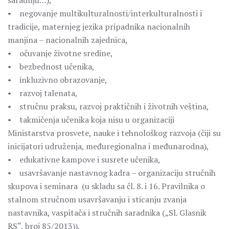
saradnju…),
• negovanje multikulturalnosti/interkulturalnosti i
tradicije, maternjeg jezika pripadnika nacionalnih
manjina – nacionalnih zajednica,
• očuvanje životne sredine,
• bezbednost učenika,
• inkluzivno obrazovanje,
• razvoj talenata,
• stručnu praksu, razvoj praktičnih i životnih veština,
• takmičenja učenika koja nisu u organizaciji
Ministarstva prosvete, nauke i tehnološkog razvoja (čiji su
inicijatori udruženja, međuregionalna i međunarodna),
• edukativne kampove i susrete učenika,
• usavršavanje nastavnog kadra – organizaciju stručnih
skupova i seminara (u skladu sa čl. 8. i 16. Pravilnika o
stalnom stručnom usavršavanju i sticanju zvanja
nastavnika, vaspitača i stručnih saradnika („Sl. Glasnik
RS“, broj 85/2013)),