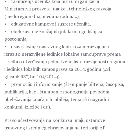
• takmičenja učenika koja nisu u organizaciji
Ministarstva prosvete, nauke i tehnološkog razvoja
(međuregionalna, međunarodna….),
• edukativne kampove i susrete učenika,
• obeležavanje značajnih jubilarnih godišnjica
postojanja,
• usavršavanje nastavnog kadra (za nerazvijene i
izrazito nerazvijene jedinice lokalne samouprave prema
Uredbi o utvrđivanju jedinstvene liste razvijenosti regiona
i jedinica lokalnih samouprava za 2014. godinu („Sl.
glasnik RS“, br. 104/2014)),
• promociju i informisanje (štampanje biltena, časopisa,
publikacija, kao i štampanje monografija povodom
obeležavanja značajnih jubileja, tematski nagradni
konkursi, izložbe i dr.).
Pravo učestvovanja na Konkursu imaju ustanove
osnovnog i srednjeg obrazovanja na teritoriji AP