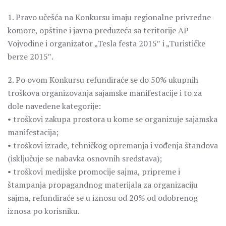
1. Pravo učešća na Konkursu imaju regionalne privredne
komore, opštine i javna preduzeća sa teritorije AP
Vojvodine i organizator „Tesla festa 2015″ i „Turističke
berze 2015″.
2. Po ovom Konkursu refundiraće se do 50% ukupnih
troškova organizovanja sajamske manifestacije i to za
dole navedene kategorije:
• troškovi zakupa prostora u kome se organizuje sajamska
manifestacija;
• troškovi izrade, tehničkog opremanja i vođenja štandova
(isključuje se nabavka osnovnih sredstava);
• troškovi medijske promocije sajma, pripreme i
štampanja propagandnog materijala za organizaciju
sajma, refundiraće se u iznosu od 20% od odobrenog
iznosa po korisniku.