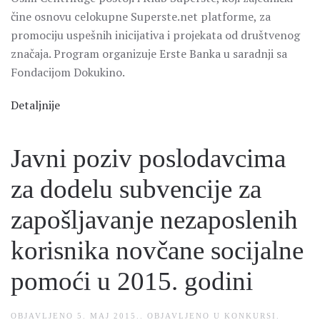
čine osnovu celokupne Superste.net platforme, za
promociju uspešnih inicijativa i projekata od društvenog
značaja. Program organizuje Erste Banka u saradnji sa
Fondacijom Dokukino.
Detaljnije
Javni poziv poslodavcima
za dodelu subvencije za
zapošljavanje nezaposlenih
korisnika novčane socijalne
pomoći u 2015. godini
OBJAVLJENO
5. MAJ 2015.
. OBJAVLJENO U
KONKURSI
.