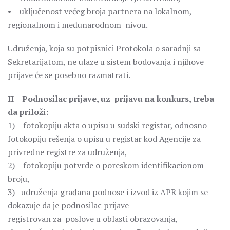
• uključenost većeg broja partnera na lokalnom,
regionalnom i međunarodnom nivou.
Udruženja, koja su potpisnici Protokola o saradnji sa
Sekretarijatom, ne ulaze u sistem bodovanja i njihove
prijave će se posebno razmatrati.
II Podnosilac prijave, uz prijavu na konkurs, treba
da priloži:
1) fotokopiju akta o upisu u sudski registar, odnosno
fotokopiju rešenja o upisu u registar kod Agencije za
privredne registre za udruženja,
2) fotokopiju potvrde o poreskom identifikacionom
broju,
3) udruženja građana podnose i izvod iz APR kojim se
dokazuje da je podnosilac prijave
registrovan za poslove u oblasti obrazovanja,