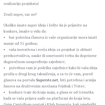
realizaciju projekata!
Zvuči super, zar ne?
Ukoliko imate super ideju i želite da je prijavite na
konkurs, imajte u vidu da:
• bar polovina članova iz vaše organizacije mora imati
manje od 35 godina;
• vaša inovativna i sveža ideja za projekat iz oblasti
preduzetništva, nauke ili umetnosti treba da doprinese
dugoročnom unapređenju zajednice;
• potrebna vam je podrška zajednice kako bi vaša ideja
prošla u drugi krug takmičenja, a za to će vam, pored
glasova na portalu
Superste.net
, biti potrebna i armija
fanova na društvenim mrežama Fejsbuk i Tviter;
• konkurs traje do kraja maja, a glasa se od trenutka
kada se vaša prijava nađe na platformi do kraja leta.
Osim Centrifuge postoji i Klub Superste, koji zajednički