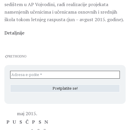
sedištem u AP Vojvodini, radi realizacije projekata
namenjenih učenicima i učenicama osnovnih i srednjih
škola tokom letnjeg raspusta (jun – avgust 2015. godine).
Detaljnije
PRETHODNO
maj 2015.
P
U
S
Č
P
S
N