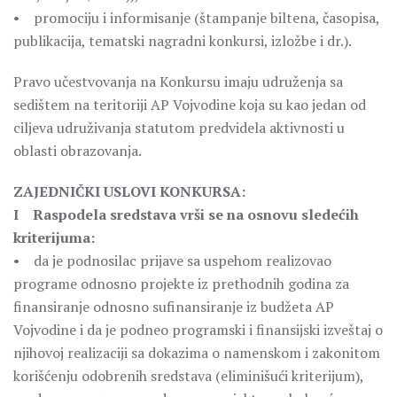
• promociju i informisanje (štampanje biltena, časopisa,
publikacija, tematski nagradni konkursi, izložbe i dr.).
Pravo učestvovanja na Konkursu imaju udruženja sa
sedištem na teritoriji AP Vojvodine koja su kao jedan od
ciljeva udruživanja statutom predvidela aktivnosti u
oblasti obrazovanja.
ZAJEDNIČKI USLOVI KONKURSA:
I Raspodela sredstava vrši se na osnovu sledećih
kriterijuma:
• da je podnosilac prijave sa uspehom realizovao
programe odnosno projekte iz prethodnih godina za
finansiranje odnosno sufinansiranje iz budžeta AP
Vojvodine i da je podneo programski i finansijski izveštaj o
njihovoj realizaciji sa dokazima o namenskom i zakonitom
korišćenju odobrenih sredstava (eliminišući kriterijum),