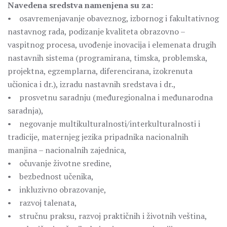
Navedena sredstva namenjena su za:
• osavremenjavanje obaveznog, izbornog i fakultativnog
nastavnog rada, podizanje kvaliteta obrazovno –
vaspitnog procesa, uvođenje inovacija i elemenata drugih
nastavnih sistema (programirana, timska, problemska,
projektna, egzemplarna, diferencirana, izokrenuta
učionica i dr.), izradu nastavnih sredstava i dr.,
• prosvetnu saradnju (međuregionalna i međunarodna
saradnja),
• negovanje multikulturalnosti/interkulturalnosti i
tradicije, maternjeg jezika pripadnika nacionalnih
manjina – nacionalnih zajednica,
• očuvanje životne sredine,
• bezbednost učenika,
• inkluzivno obrazovanje,
• razvoj talenata,
• stručnu praksu, razvoj praktičnih i životnih veština,