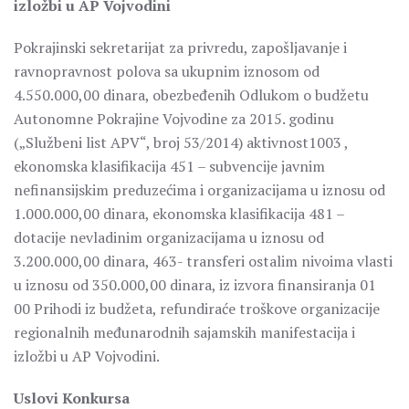
izložbi u AP Vojvodini
Pokrajinski sekretarijat za privredu, zapošljavanje i
ravnopravnost polova sa ukupnim iznosom od
4.550.000,00 dinara, obezbeđenih Odlukom o budžetu
Autonomne Pokrajine Vojvodine za 2015. godinu
(„Službeni list APV“, broj 53/2014) aktivnost1003 ,
ekonomska klasifikacija 451 – subvencije javnim
nefinansijskim preduzećima i organizacijama u iznosu od
1.000.000,00 dinara, ekonomska klasifikacija 481 –
dotacije nevladinim organizacijama u iznosu od
3.200.000,00 dinara, 463- transferi ostalim nivoima vlasti
u iznosu od 350.000,00 dinara, iz izvora finansiranja 01
00 Prihodi iz budžeta, refundiraće troškove organizacije
regionalnih međunarodnih sajamskih manifestacija i
izložbi u AP Vojvodini.
Uslovi Konkursa