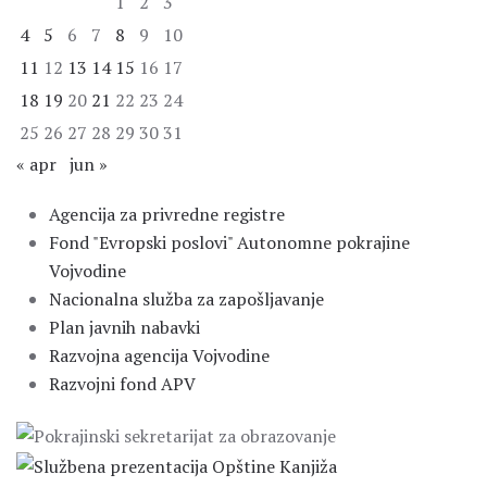
1
2
3
4
5
6
7
8
9
10
11
12
13
14
15
16
17
18
19
20
21
22
23
24
25
26
27
28
29
30
31
« apr
jun »
Agencija za privredne registre
Fond "Evropski poslovi" Autonomne pokrajine
Vojvodine
Nacionalna služba za zapošljavanje
Plan javnih nabavki
Razvojna agencija Vojvodine
Razvojni fond APV