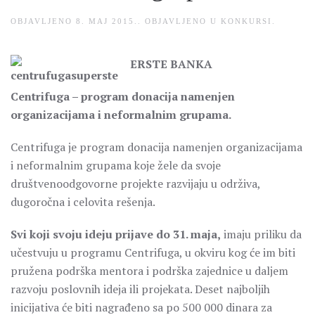
OBJAVLJENO
8. MAJ 2015.
. OBJAVLJENO U
KONKURSI
.
ERSTE BANKA
Centrifuga – program donacija namenjen
organizacijama i neformalnim grupama.
Centrifuga je program donacija namenjen organizacijama
i neformalnim grupama koje žele da svoje
društvenoodgovorne projekte razvijaju u održiva,
dugoročna i celovita rešenja.
Svi koji svoju ideju prijave do 31. maja,
imaju priliku da
učestvuju u programu Centrifuga, u okviru kog će im biti
pružena podrška mentora i podrška zajednice u daljem
razvoju poslovnih ideja ili projekata. Deset najboljih
inicijativa će biti nagrađeno sa po 500 000 dinara za