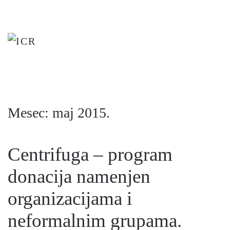
Skip
to
main
content
Mesec:
maj 2015.
Centrifuga – program
donacija namenjen
organizacijama i
neformalnim grupama.