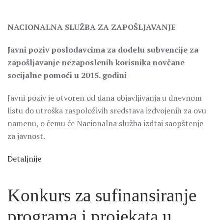
NACIONALNA SLUŽBA ZA ZAPOŠLJAVANJE
Javni poziv poslodavcima za dodelu subvencije za
zapošljavanje nezaposlenih korisnika novčane
socijalne pomoći u 2015. godini
Javni poziv je otvoren od dana objavljivanja u dnevnom
listu do utroška raspoloživih sredstava izdvojenih za ovu
namenu, o čemu će Nacionalna služba izdtai saopštenje
za javnost.
Detaljnije
Konkurs za sufinansiranje
programa i projekata u