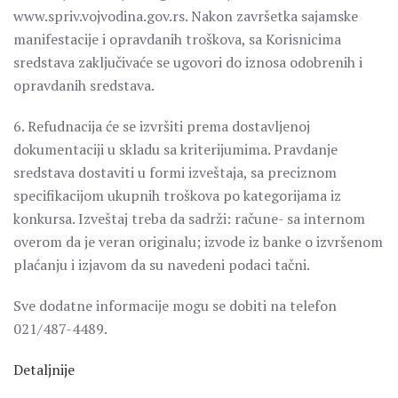
www.spriv.vojvodina.gov.rs. Nakon završetka sajamske
manifestacije i opravdanih troškova, sa Korisnicima
sredstava zaključivaće se ugovori do iznosa odobrenih i
opravdanih sredstava.
6. Refudnacija će se izvršiti prema dostavljenoj
dokumentaciji u skladu sa kriterijumima. Pravdanje
sredstava dostaviti u formi izveštaja, sa preciznom
specifikacijom ukupnih troškova po kategorijama iz
konkursa. Izveštaj treba da sadrži: račune- sa internom
overom da je veran originalu; izvode iz banke o izvršenom
plaćanju i izjavom da su navedeni podaci tačni.
Sve dodatne informacije mogu se dobiti na telefon
021/487-4489.
Detaljnije