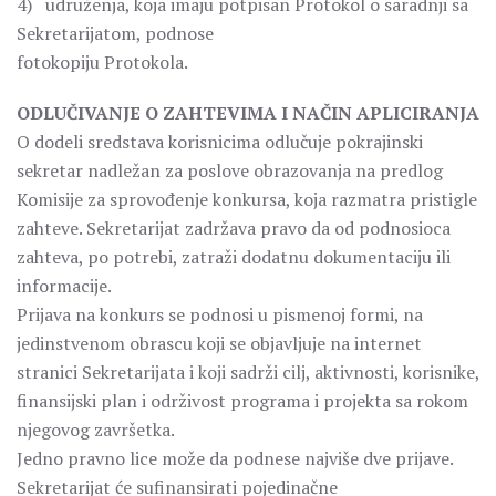
4) udruženja, koja imaju potpisan Protokol o saradnji sa
Sekretarijatom, podnose
fotokopiju Protokola.
ODLUČIVANJE O ZAHTEVIMA I NAČIN APLICIRANJA
O dodeli sredstava korisnicima odlučuje pokrajinski
sekretar nadležan za poslove obrazovanja na predlog
Komisije za sprovođenje konkursa, koja razmatra pristigle
zahteve. Sekretarijat zadržava pravo da od podnosioca
zahteva, po potrebi, zatraži dodatnu dokumentaciju ili
informacije.
Prijava na konkurs se podnosi u pismenoj formi, na
jedinstvenom obrascu koji se objavljuje na internet
stranici Sekretarijata i koji sadrži cilj, aktivnosti, korisnike,
finansijski plan i održivost programa i projekta sa rokom
njegovog završetka.
Jedno pravno lice može da podnese najviše dve prijave.
Sekretarijat će sufinansirati pojedinačne