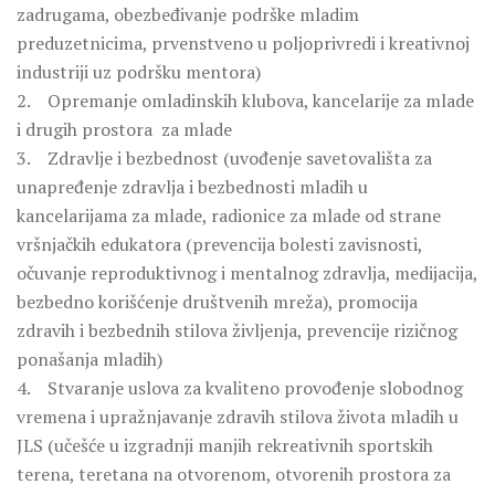
zadrugama, obezbeđivanje podrške mladim
preduzetnicima, prvenstveno u poljoprivredi i kreativnoj
industriji uz podršku mentora)
2. Opremanje omladinskih klubova, kancelarije za mlade
i drugih prostora za mlade
3. Zdravlje i bezbednost (uvođenje savetovališta za
unapređenje zdravlja i bezbednosti mladih u
kancelarijama za mlade, radionice za mlade od strane
vršnjačkih edukatora (prevencija bolesti zavisnosti,
očuvanje reproduktivnog i mentalnog zdravlja, medijacija,
bezbedno korišćenje društvenih mreža), promocija
zdravih i bezbednih stilova življenja, prevencije rizičnog
ponašanja mladih)
4. Stvaranje uslova za kvaliteno provođenje slobodnog
vremena i upražnjavanje zdravih stilova života mladih u
JLS (učešće u izgradnji manjih rekreativnih sportskih
terena, teretana na otvorenom, otvorenih prostora za