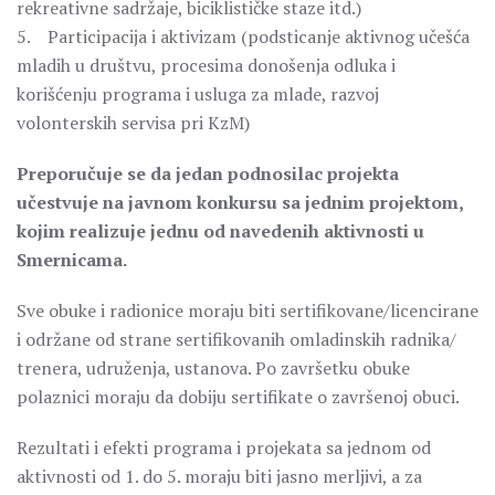
rekreativne sadržaje, biciklističke staze itd.)
5. Participacija i aktivizam (podsticanje aktivnog učešća
mladih u društvu, procesima donošenja odluka i
korišćenju programa i usluga za mlade, razvoj
volonterskih servisa pri KzM)
Preporučuje se da jedan podnosilac projekta
učestvuje na javnom konkursu sa jednim projektom,
kojim realizuje jednu od navedenih aktivnosti u
Smernicama.
Sve obuke i radionice moraju biti sertifikovane/licencirane
i održane od strane sertifikovanih omladinskih radnika/
trenera, udruženja, ustanova. Po završetku obuke
polaznici moraju da dobiju sertifikate o završenoj obuci.
Rezultati i efekti programa i projekata sa jednom od
aktivnosti od 1. do 5. moraju biti jasno merljivi, a za