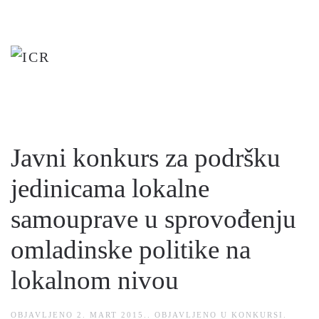
Skip
to
main
content
Javni konkurs za podršku
jedinicama lokalne
samouprave u sprovođenju
omladinske politike na
lokalnom nivou
OBJAVLJENO
2. MART 2015.
. OBJAVLJENO U
KONKURSI
.