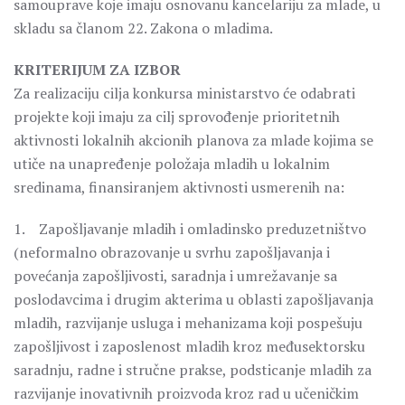
samouprave koje imaju osnovanu kancelariju za mlade, u
skladu sa članom 22. Zakona o mladima.
KRITERIJUM ZA IZBOR
Za realizaciju cilja konkursa ministarstvo će odabrati
projekte koji imaju za cilj sprovođenje prioritetnih
aktivnosti lokalnih akcionih planova za mlade kojima se
utiče na unapređenje položaja mladih u lokalnim
sredinama, finansiranjem aktivnosti usmerenih na:
1. Zapošljavanje mladih i omladinsko preduzetništvo
(neformalno obrazovanje u svrhu zapošljavanja i
povećanja zapošljivosti, saradnja i umrežavanje sa
poslodavcima i drugim akterima u oblasti zapošljavanja
mladih, razvijanje usluga i mehanizama koji pospešuju
zapošljivost i zaposlenost mladih kroz međusektorsku
saradnju, radne i stručne prakse, podsticanje mladih za
razvijanje inovativnih proizvoda kroz rad u učeničkim