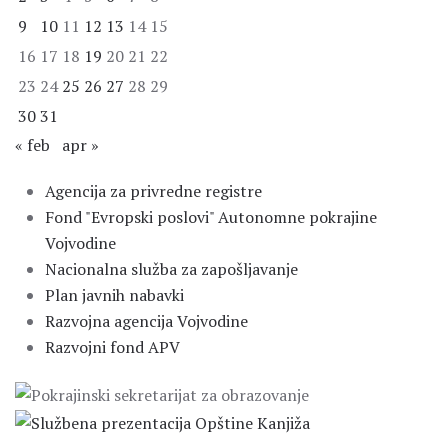
9
10
11
12
13
14
15
16
17
18
19
20
21
22
23
24
25
26
27
28
29
30
31
« feb
apr »
Agencija za privredne registre
Fond "Evropski poslovi" Autonomne pokrajine
Vojvodine
Nacionalna služba za zapošljavanje
Plan javnih nabavki
Razvojna agencija Vojvodine
Razvojni fond APV