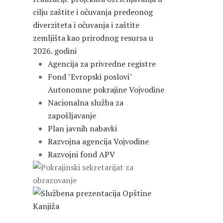
cilju zaštite i očuvanja predeonog
diverziteta i očuvanja i zaštite
zemljišta kao prirodnog resursa u
2026. godini
Agencija za privredne registre
Fond "Evropski poslovi"
Autonomne pokrajine Vojvodine
Nacionalna služba za
zapošljavanje
Plan javnih nabavki
Razvojna agencija Vojvodine
Razvojni fond APV