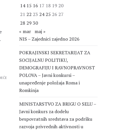
14
15
16
17
18
19
20
21
22
23
24
25
26
27
28
29
30
« mar
maj »
e
NIS – Zajednici zajedno 2026
.
POKRAJINSKI SEKRETARIJAT ZA
SOCIJALNU POLITIKU,
DEMOGRAFIJU I RAVNOPRAVNOST
POLOVA – Javni konkursi –
DEĆE
unapređenje položaja Roma i
Romkinja
MINISTARSTVO ZA BRIGU O SELU –
Javni konkurs za dodelu
bespovratnih sredstava za podršku
razvoja privrednih aktivnosti u