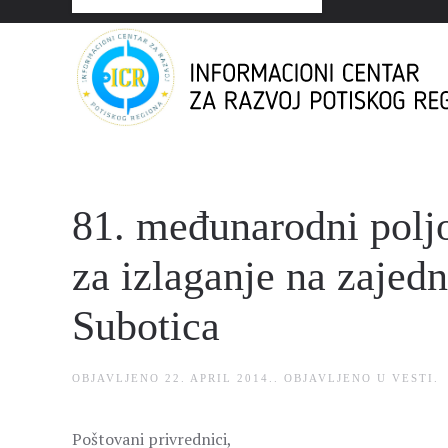
81. međunarodni polj
za izlaganje na zaje
Subotica
OBJAVLJENO
22. APRIL 2014.
. OBJAVLJENO U
VESTI
.
Poštovani privrednici,