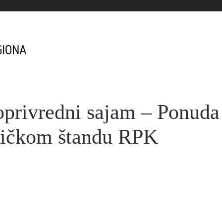
oprivredni sajam – Ponuda
dničkom štandu RPK