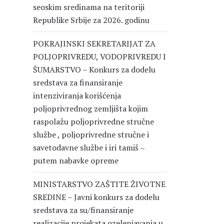
seoskim sredinama na teritoriji
Republike Srbije za 2026. godinu
POKRAJINSKI SEKRETARIJAT ZA
POLJOPRIVREDU, VODOPRIVREDU I
ŠUMARSTVO – Konkurs za dodelu
sredstava za finansiranje
intenziviranja korišćenja
poljoprivrednog zemljišta kojim
raspolažu poljoprivredne stručne
službe , poljoprivredne stručne i
savetodavne službe i iri tamiš ‒
putem nabavke opreme
MINISTARSTVO ZAŠTITE ŽIVOTNE
SREDINE – Javni konkurs za dodelu
sredstava za su/finansiranje
realizacije projekata ozelenjavanja u