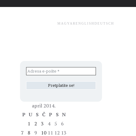
MAGYAR
ENGLISH
DEUTSCH
april 2014.
P
U
S
Č
P
S
N
1
2
3
4
5
6
7
8
9
10
11
12
13