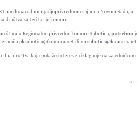
na 81. međunarodnom poljoprivrednom sajmu u Novom Sadu, u
a društva sa teritorije komore.
čkom štandu Regionalne privredne komore Subotica,
potrebno j
 e-mail rpksubotica@komora.net ili na subotica@komora.net
vredna društva koja pokažu interes za izlaganje na zajedničkom
SLE