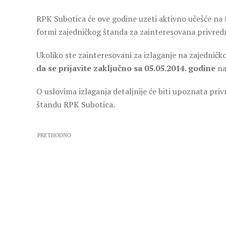
RPK Subotica će ove godine uzeti aktivno učešće 
formi zajedničkog štanda za zainteresovana privredn
Ukoliko ste zainteresovani za izlaganje na zajedni
da se prijavite zaključno sa 05.05.2014. godine
na
O uslovima izlaganja detaljnije će biti upoznata pri
štandu RPK Subotica.
PRETHODNO