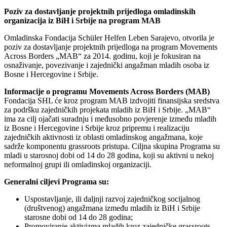
Poziv za dostavljanje projektnih prijedloga omladinskih
organizacija iz BiH i Srbije na program MAB
Omladinska Fondacija Schüler Helfen Leben Sarajevo, otvorila je
poziv za dostavljanje projektnih prijedloga na program Movements
Across Borders „MAB“ za 2014. godinu, koji je fokusiran na
osnaživanje, povezivanje i zajednički angažman mladih osoba iz
Bosne i Hercegovine i Srbije.
Informacije o programu Movements Across Borders (MAB)
Fondacija SHL će kroz program MAB izdvojiti finansijska sredstva
za podršku zajedničkih projekata mladih iz BiH i Srbije. „MAB“
ima za cilj ojačati suradnju i međusobno povjerenje između mladih
iz Bosne i Hercegovine i Srbije kroz pripremu i realizaciju
zajedničkih aktivnosti iz oblasti omladinskog angažmana, koje
sadrže komponentu grassroots pristupa. Ciljna skupina Programa su
mladi u starosnoj dobi od 14 do 28 godina, koji su aktivni u nekoj
neformalnoj grupi ili omladinskoj organizaciji.
Generalni ciljevi Programa su:
Uspostavljanje, ili daljnji razvoj zajedničkog socijalnog
(društvenog) angažmana između mladih iz BiH i Srbije
starosne dobi od 14 do 28 godina;
Promoviranje aktivizma mladih kroz zajedničke grassroots