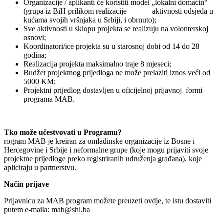
Organizacije / aplikanti će koristiti model „lokalni domaćin“
(grupa iz BiH prilikom realizacije aktivnosti odsjeda u
kućama svojih vršnjaka u Srbiji, i obrnuto);
Sve aktivnosti u sklopu projekta se realizuju na volonterskoj
osnovi;
Koordinatori/ice projekta su u starosnoj dobi od 14 do 28
godina;
Realizacija projekta maksimalno traje 8 mjeseci;
Budžet projektnog prijedloga ne može prelaziti iznos veći od
5000 KM;
Projektni prijedlog dostavljen u oficijelnoj prijavnoj formi
programa MAB.
Tko može učestvovati u Programu?
rogram MAB je kreiran za omladinske organizacije iz Bosne i
Hercegovine i Srbije i neformalne grupe (koje mogu prijaviti svoje
projektne prijedloge preko registriranih udruženja građana), koje
apliciraju u partnerstvu.
Način prijave
Prijavnicu za MAB program možete preuzeti ovdje, te istu dostaviti
putem e-maila: mab@shl.ba