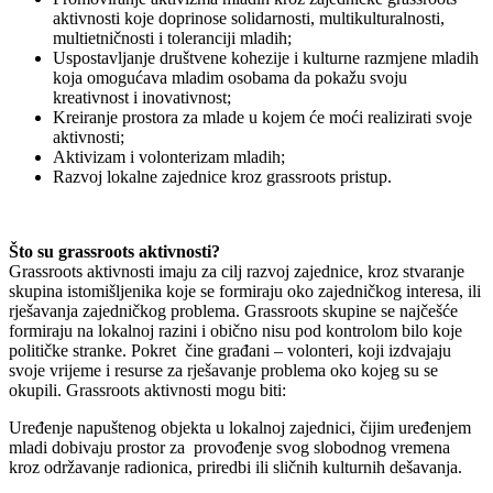
aktivnosti koje doprinose solidarnosti, multikulturalnosti,
multietničnosti i toleranciji mladih;
Uspostavljanje društvene kohezije i kulturne razmjene mladih
koja omogućava mladim osobama da pokažu svoju
kreativnost i inovativnost;
Kreiranje prostora za mlade u kojem će moći realizirati svoje
aktivnosti;
Aktivizam i volonterizam mladih;
Razvoj lokalne zajednice kroz grassroots pristup.
Što su grassroots aktivnosti?
Grassroots aktivnosti imaju za cilj razvoj zajednice, kroz stvaranje
skupina istomišljenika koje se formiraju oko zajedničkog interesa, ili
rješavanja zajedničkog problema. Grassroots skupine se najčešće
formiraju na lokalnoj razini i obično nisu pod kontrolom bilo koje
političke stranke. Pokret čine građani – volonteri, koji izdvajaju
svoje vrijeme i resurse za rješavanje problema oko kojeg su se
okupili. Grassroots aktivnosti mogu biti:
Uređenje napuštenog objekta u lokalnoj zajednici, čijim uređenjem
mladi dobivaju prostor za provođenje svog slobodnog vremena
kroz održavanje radionica, priredbi ili sličnih kulturnih dešavanja.