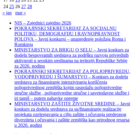
24
25
26
27
28
« jan
mar »
NIS – Zajednici zajedno 2026
POKRAJINSKI SEKRETARIJAT ZA SOCIJALNU
POLITIKU, DEMOGRAFIJU I RAVNOPRAVNOST
POLOVA – Javni konkursi – unapređenje položaja Roma i
Romkinja
MINISTARSTVO ZA BRIGU O SELU – Javni konkurs za
dodelu bespovratnih sredstava za podršku razvoja privrednih
aktivnosti u seoskim sredinama na teritoriji Republike Srbije
za 2026. godinu
POKRAJINSKI SEKRETARIJAT ZA POLJOPRIVREDU,
VODOPRIVREDU I ŠUMARSTVO – Konkurs za dodelu
sredstava za finansiranje intenziviranja korišćenja
poljoprivrednog zemljišta kojim raspolažu poljoprivredne
stručne službe , poljoprivredne stručne i savetodavne službe i
iri tamiš ‒ putem nabavke opreme
MINISTARSTVO ZAŠTITE ŽIVOTNE SREDINE – Javni
konkurs za dodelu sredstava za su/finansiranje realizacije
projekata ozelenjavanja u cilju zaštite i očuvanja predeonog
diverziteta i očuvanja i zaštite zemljišta kao prirodnog resursa
u 2026. godini