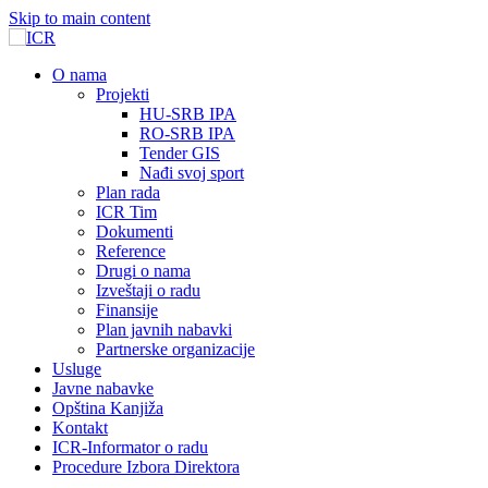
Skip to main content
О nama
Projekti
HU-SRB IPA
RO-SRB IPA
Tender GIS
Nađi svoj sport
Plan rada
ICR Tim
Dokumenti
Reference
Drugi o nama
Izveštaji o radu
Finansije
Plan javnih nabavki
Partnerske organizacije
Usluge
Javne nabavke
Opština Kanjiža
Kontakt
ICR-Informator o radu
Procedure Izbora Direktora