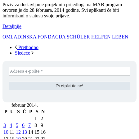
Poziv za dostavljanje projektnih prijedloga na MAB program
otvoren je do 28 februara, 2014 godine. Svi aplikanti će biti
informisani o statusu svoje prijave.
Detaljnije
OMLADINSKA FONDACIJA SCHÜLER HELFEN LEBEN
Prethodno
Sledeće
februar 2014.
P
U
S
Č
P
S
N
1
2
3
4
5
6
7
8
9
10
11
12
13
14
15
16
17
18
19
20
21
22
23