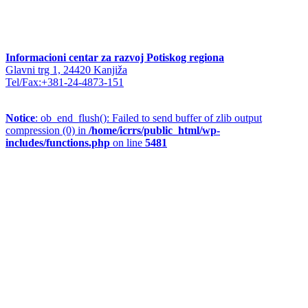
Informacioni centar za razvoj Potiskog regiona
Glavni trg 1, 24420 Kanjiža
Tel/Fax:+381-24-4873-151
Notice
: ob_end_flush(): Failed to send buffer of zlib output
compression (0) in
/home/icrrs/public_html/wp-
includes/functions.php
on line
5481