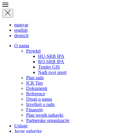
magyar
english
deutsch
О nama
Projekti
HU-SRB IPA
RO-SRB IPA
Tender GIS
Nađi svoj sport
Plan rada
ICR Tim
Dokumenti
Reference
Drugi o nama
Izveštaji o radu
Finansije
Plan javnih nabavki
Partnerske organizacije
Usluge
Javne nabavke