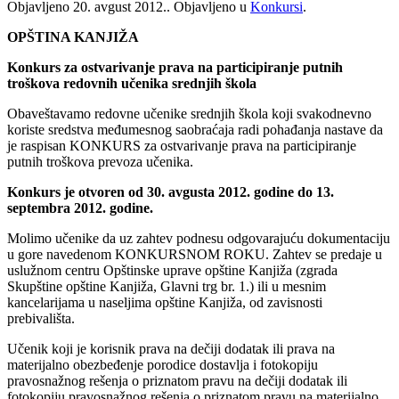
Objavljeno
20. avgust 2012.
. Objavljeno u
Konkursi
.
OPŠTINA KANJIŽA
Konkurs za ostvarivanje prava na participiranje putnih
troškova redovnih učenika srednjih škola
Obaveštavamo redovne učenike srednjih škola koji svakodnevno
koriste sredstva međumesnog saobraćaja radi pohađanja nastave da
je raspisan KONKURS za ostvarivanje prava na participiranje
putnih troškova prevoza učenika.
Konkurs je otvoren od 30. avgusta 2012. godine do 13.
septembra 2012. godine.
Molimo učenike da uz zahtev podnesu odgovarajuću dokumentaciju
u gore navedenom KONKURSNOM ROKU. Zahtev se predaje u
uslužnom centru Opštinske uprave opštine Kanjiža (zgrada
Skupštine opštine Kanjiža, Glavni trg br. 1.) ili u mesnim
kancelarijama u naseljima opštine Kanjiža, od zavisnosti
prebivališta.
Učenik koji je korisnik prava na dečiji dodatak ili prava na
materijalno obezbeđenje porodice dostavlja i fotokopiju
pravosnažnog rešenja o priznatom pravu na dečiji dodatak ili
fotokopiju pravosnažnog rešenja o priznatom pravu na materijalno