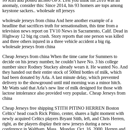
99 RBI and posted an.886 OPS. Lest you think his 2016 was an
anomaly, consider this: Since 2014, his 93 homers are tops among
keystone sackers.. wholesale nfl jerseys
wholesale jerseys from china And here another example of a
headline that sacrifices truth for sensationalism, this time from a
television news report on TV10 News in Sacramento, Calif. Dead in
Highway 12 big rig crash. Story reports that one person was killed
and three others injured in a three vehicle accident a big rig.
wholesale jerseys from china
Cheap Jerseys from china When the time came for Summers to
decide on his jersey number, he couldn’t have No. 3 his college
number since Rodney Stuckey already wears it. He wanted No. And
they handed out their entire stock of 500ml bottles of milk, which
had been donated by Arla. A last minute delay, which prevented
delivery to the showground until mid morning was a minor hitch.
Mr Watts said that Arla’s new line of milk designed for those with
lactose intolerance also provided very popular.. Cheap Jerseys from
china
Cheap Jerseys free shipping STITH PITINO HERREN Boston
Celtics’ head coach Rick Pitino, center, shares a light moment with
newly acquired Celtics players Bryant Stith, left, and Chris Herren,
right, as the players display their new jerseys during a news
conference in Waltham, Mass., Monday, Oct. 16, 2000. Herren and