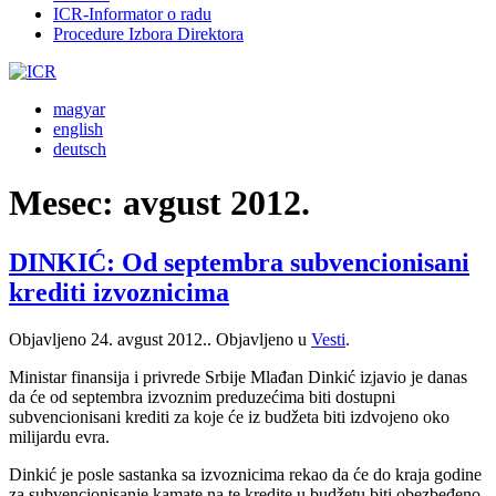
ICR-Informator o radu
Procedure Izbora Direktora
magyar
english
deutsch
Mesec:
avgust 2012.
DINKIĆ: Od septembra subvencionisani
krediti izvoznicima
Objavljeno
24. avgust 2012.
. Objavljeno u
Vesti
.
Ministar finansija i privrede Srbije Mlađan Dinkić izjavio je danas
da će od septembra izvoznim preduzećima biti dostupni
subvencionisani krediti za koje će iz budžeta biti izdvojeno oko
milijardu evra.
Dinkić je posle sastanka sa izvoznicima rekao da će do kraja godine
za subvencionisanje kamate na te kredite u budžetu biti obezbeđeno