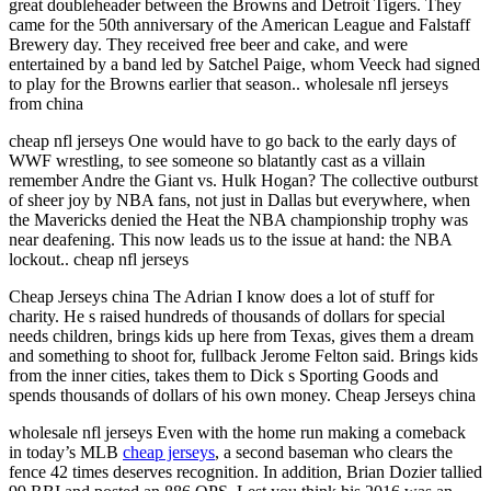
great doubleheader between the Browns and Detroit Tigers. They
came for the 50th anniversary of the American League and Falstaff
Brewery day. They received free beer and cake, and were
entertained by a band led by Satchel Paige, whom Veeck had signed
to play for the Browns earlier that season.. wholesale nfl jerseys
from china
cheap nfl jerseys One would have to go back to the early days of
WWF wrestling, to see someone so blatantly cast as a villain
remember Andre the Giant vs. Hulk Hogan? The collective outburst
of sheer joy by NBA fans, not just in Dallas but everywhere, when
the Mavericks denied the Heat the NBA championship trophy was
near deafening. This now leads us to the issue at hand: the NBA
lockout.. cheap nfl jerseys
Cheap Jerseys china The Adrian I know does a lot of stuff for
charity. He s raised hundreds of thousands of dollars for special
needs children, brings kids up here from Texas, gives them a dream
and something to shoot for, fullback Jerome Felton said. Brings kids
from the inner cities, takes them to Dick s Sporting Goods and
spends thousands of dollars of his own money. Cheap Jerseys china
wholesale nfl jerseys Even with the home run making a comeback
in today’s MLB
cheap jerseys
, a second baseman who clears the
fence 42 times deserves recognition. In addition, Brian Dozier tallied