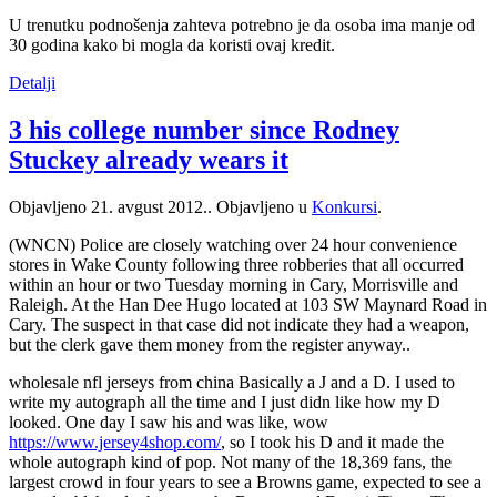
U trenutku podnošenja zahteva potrebno je da osoba ima manje od
30 godina kako bi mogla da koristi ovaj kredit.
Detalji
3 his college number since Rodney
Stuckey already wears it
Objavljeno
21. avgust 2012.
. Objavljeno u
Konkursi
.
(WNCN) Police are closely watching over 24 hour convenience
stores in Wake County following three robberies that all occurred
within an hour or two Tuesday morning in Cary, Morrisville and
Raleigh. At the Han Dee Hugo located at 103 SW Maynard Road in
Cary. The suspect in that case did not indicate they had a weapon,
but the clerk gave them money from the register anyway..
wholesale nfl jerseys from china Basically a J and a D. I used to
write my autograph all the time and I just didn like how my D
looked. One day I saw his and was like, wow
https://www.jersey4shop.com/
, so I took his D and it made the
whole autograph kind of pop. Not many of the 18,369 fans, the
largest crowd in four years to see a Browns game, expected to see a