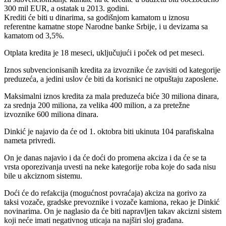
300 mil EUR, a ostatak u 2013. godini.
Krediti će biti u dinarima, sa godišnjom kamatom u iznosu
referentne kamatne stope Narodne banke Srbije, i u devizama sa
kamatom od 3,5%.
Otplata kredita je 18 meseci, uključujući i poček od pet meseci.
Iznos subvencionisanih kredita za izvoznike će zavisiti od kategorije
preduzeća, a jedini uslov će biti da korisnici ne otpuštaju zaposlene.
Maksimalni iznos kredita za mala preduzeća biće 30 miliona dinara,
za srednja 200 miliona, za velika 400 milion, a za pretežne
izvoznike 600 miliona dinara.
Dinkić je najavio da će od 1. oktobra biti ukinuta 104 parafiskalna
nameta privredi.
On je danas najavio i da će doći do promena akciza i da će se ta
vrsta oporezivanja uvesti na neke kategorije roba koje do sada nisu
bile u akciznom sistemu.
Doći će do refakcija (mogućnost povraćaja) akciza na gorivo za
taksi vozače, gradske prevoznike i vozače kamiona, rekao je Dinkić
novinarima. On je naglasio da će biti napravljen takav akcizni sistem
koji neće imati negativnog uticaja na najširi sloj građana.