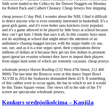
Stith were traded to the Celtics by the Denver Nuggets on Monday
for Robert Pack and Calbert Cheaney. Cheap Jerseys free shipping
cheap jerseys G’day Phil; I wonder about the NBL I find it difficult
to detect anyone who is even remotely interested in basketball. It’s a
great girls game, and it’s even better sans knickers (very popular)
and it’s a game allowed to be played by little boys at school because
they can’t get hurt. I think that says it all, In this country boys must
not do anything at school that might attract the attention of an
ambulance chasing maggot lawyer, with the seppo battle cry sue,
sue, sue, and as it is a true seppo sport, their corporations throw
millions of dollars at it because they get tax free dollars to promote
sport (great tax evasion scheme) they have to import their players
from seppo land some of which are remotely cucasian. cheap jerseys
wholesale jerseys Haven Rooftop (132 West 47th Street, 212 466
9000) The last time the Broncos were at this dance Super Bowl
XLVIII in 2014 the Seahawks dismantled them 43 8. If something
of this caliber were to occur again, the bar in which to see it would
be this Times Square venue. The views off to the side of the TV
screen are spectacular wholesale jerseys.
Konkurs srednjoškolcima – Kanjiža