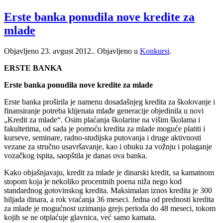
Erste banka ponudila nove kredite za
mlade
Objavljeno
23. avgust 2012.
. Objavljeno u
Konkursi
.
ERSTE BANKA
Erste banka ponudila nove kredite za mlade
Erste banka proširila je namenu dosadašnjeg kredita za školovanje i
finansiranje potreba klijenata mlađe generacije objedinila u novi
„Kredit za mlade“. Osim plaćanja školarine na višim školama i
fakultetima, od sada je pomoću kredita za mlade moguće platiti i
kurseve, seminare, radno-studijska putovanja i druge aktivnosti
vezane za stručno usavršavanje, kao i obuku za vožnju i polaganje
vozačkog ispita, saopštila je danas ova banka.
Kako objašnjavaju, kredit za mlade je dinarski kredit, sa kamatnom
stopom koja je nekoliko procentnih poena niža nego kod
standardnog gotovinskog kredita. Maksimalan iznos kredita je 300
hiljada dinara, a rok vraćanja 36 meseci. Jedna od prednosti kredita
za mlade je mogućnost uzimanja grejs perioda do 48 meseci, tokom
kojih se ne otplaćuje glavnica, već samo kamata.