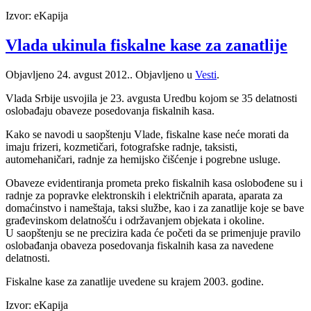
Izvor: eKapija
Vlada ukinula fiskalne kase za zanatlije
Objavljeno
24. avgust 2012.
. Objavljeno u
Vesti
.
Vlada Srbije usvojila je 23. avgusta Uredbu kojom se 35 delatnosti
oslobađaju obaveze posedovanja fiskalnih kasa.
Kako se navodi u saopštenju Vlade, fiskalne kase neće morati da
imaju frizeri, kozmetičari, fotografske radnje, taksisti,
automehaničari, radnje za hemijsko čišćenje i pogrebne usluge.
Obaveze evidentiranja prometa preko fiskalnih kasa oslobođene su i
radnje za popravke elektronskih i električnih aparata, aparata za
domaćinstvo i nameštaja, taksi službe, kao i za zanatlije koje se bave
građevinskom delatnošću i održavanjem objekata i okoline.
U saopštenju se ne precizira kada će početi da se primenjuje pravilo
oslobađanja obaveza posedovanja fiskalnih kasa za navedene
delatnosti.
Fiskalne kase za zanatlije uvedene su krajem 2003. godine.
Izvor: eKapija