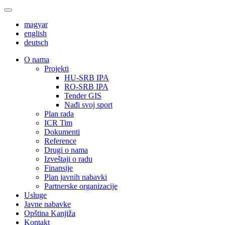
magyar
english
deutsch
О nama
Projekti
HU-SRB IPA
RO-SRB IPA
Tender GIS
Nađi svoj sport
Plan rada
ICR Tim
Dokumenti
Reference
Drugi o nama
Izveštaji o radu
Finansije
Plan javnih nabavki
Partnerske organizacije
Usluge
Javne nabavke
Opština Kanjiža
Kontakt