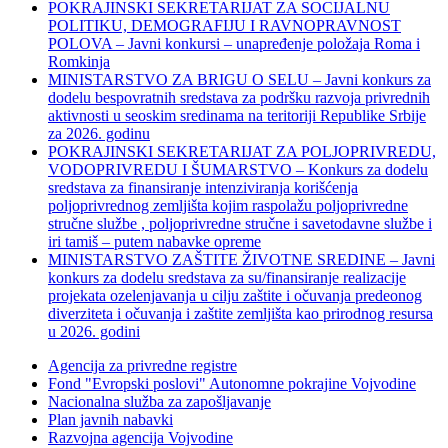
POKRAJINSKI SEKRETARIJAT ZA SOCIJALNU
POLITIKU, DEMOGRAFIJU I RAVNOPRAVNOST
POLOVA – Javni konkursi – unapređenje položaja Roma i
Romkinja
MINISTARSTVO ZA BRIGU O SELU – Javni konkurs za
dodelu bespovratnih sredstava za podršku razvoja privrednih
aktivnosti u seoskim sredinama na teritoriji Republike Srbije
za 2026. godinu
POKRAJINSKI SEKRETARIJAT ZA POLJOPRIVREDU,
VODOPRIVREDU I ŠUMARSTVO – Konkurs za dodelu
sredstava za finansiranje intenziviranja korišćenja
poljoprivrednog zemljišta kojim raspolažu poljoprivredne
stručne službe , poljoprivredne stručne i savetodavne službe i
iri tamiš ‒ putem nabavke opreme
MINISTARSTVO ZAŠTITE ŽIVOTNE SREDINE – Javni
konkurs za dodelu sredstava za su/finansiranje realizacije
projekata ozelenjavanja u cilju zaštite i očuvanja predeonog
diverziteta i očuvanja i zaštite zemljišta kao prirodnog resursa
u 2026. godini
Agencija za privredne registre
Fond "Evropski poslovi" Autonomne pokrajine Vojvodine
Nacionalna služba za zapošljavanje
Plan javnih nabavki
Razvojna agencija Vojvodine