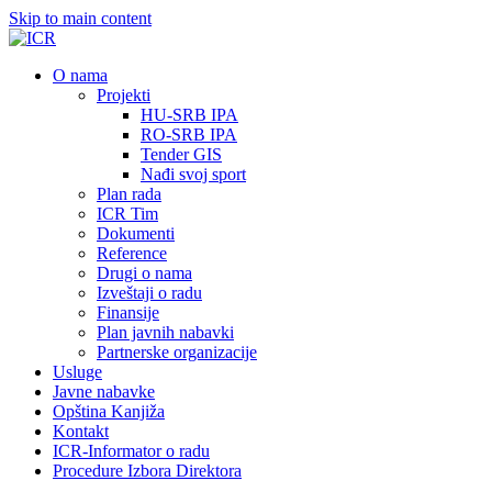
Skip to main content
О nama
Projekti
HU-SRB IPA
RO-SRB IPA
Tender GIS
Nađi svoj sport
Plan rada
ICR Tim
Dokumenti
Reference
Drugi o nama
Izveštaji o radu
Finansije
Plan javnih nabavki
Partnerske organizacije
Usluge
Javne nabavke
Opština Kanjiža
Kontakt
ICR-Informator o radu
Procedure Izbora Direktora