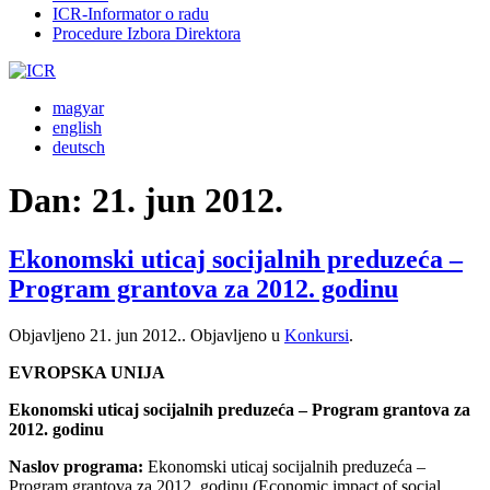
ICR-Informator o radu
Procedure Izbora Direktora
magyar
english
deutsch
Dan:
21. jun 2012.
Ekonomski uticaj socijalnih preduzeća –
Program grantova za 2012. godinu
Objavljeno
21. jun 2012.
. Objavljeno u
Konkursi
.
EVROPSKA UNIJA
Ekonomski uticaj socijalnih preduzeća – Program grantova za
2012. godinu
Naslov programa:
Ekonomski uticaj socijalnih preduzeća –
Program grantova za 2012. godinu (Economic impact of social