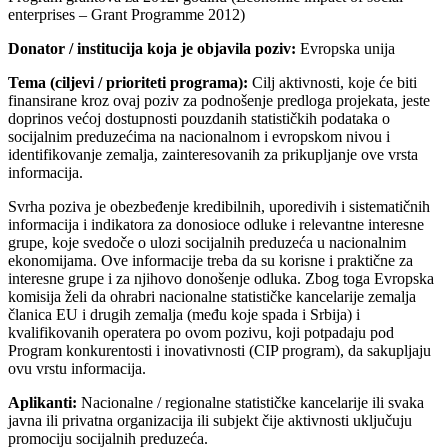
enterprises – Grant Programme 2012)
Donator / institucija koja je objavila poziv:
Evropska unija
Tema (ciljevi / prioriteti programa):
Cilj aktivnosti, koje će biti
finansirane kroz ovaj poziv za podnošenje predloga projekata, jeste
doprinos većoj dostupnosti pouzdanih statističkih podataka o
socijalnim preduzećima na nacionalnom i evropskom nivou i
identifikovanje zemalja, zainteresovanih za prikupljanje ove vrsta
informacija.
Svrha poziva je obezbeđenje kredibilnih, uporedivih i sistematičnih
informacija i indikatora za donosioce odluke i relevantne interesne
grupe, koje svedoče o ulozi socijalnih preduzeća u nacionalnim
ekonomijama. Ove informacije treba da su korisne i praktične za
interesne grupe i za njihovo donošenje odluka. Zbog toga Evropska
komisija želi da ohrabri nacionalne statističke kancelarije zemalja
članica EU i drugih zemalja (među koje spada i Srbija) i
kvalifikovanih operatera po ovom pozivu, koji potpadaju pod
Program konkurentosti i inovativnosti (CIP program), da sakupljaju
ovu vrstu informacija.
Aplikanti:
Nacionalne / regionalne statističke kancelarije ili svaka
javna ili privatna organizacija ili subjekt čije aktivnosti uključuju
promociju socijalnih preduzeća.