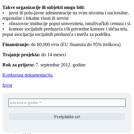
Takve organizacije ili subjekti mogu biti:
• javni ili polu-javne administracije na svim nivoima i nacionalne,
regionalne i lokalne vlasti ili servisi
• obrazovne institucije poput univerziteta, istraživačkih centara i sl.
• komore socijalnih preduzeća i/ili privredne komore i slična tela,
poput asocijacija socijalnih preduzeća i mreža za podršku.
Finansiranje:
do 60.000 evra (EU finansira do 95% troškova)
Trajanje projekta:
do 14 meseci
Rok za prijavu:
7. septembar 2012. godine
Konkursna dokumentacija.
Izvor