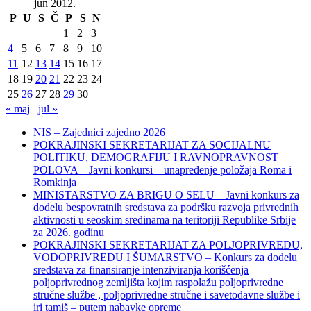
jun 2012.
P
U
S
Č
P
S
N
1
2
3
4
5
6
7
8
9
10
11
12
13
14
15
16
17
18
19
20
21
22
23
24
25
26
27
28
29
30
« maj
jul »
NIS – Zajednici zajedno 2026
POKRAJINSKI SEKRETARIJAT ZA SOCIJALNU
POLITIKU, DEMOGRAFIJU I RAVNOPRAVNOST
POLOVA – Javni konkursi – unapređenje položaja Roma i
Romkinja
MINISTARSTVO ZA BRIGU O SELU – Javni konkurs za
dodelu bespovratnih sredstava za podršku razvoja privrednih
aktivnosti u seoskim sredinama na teritoriji Republike Srbije
za 2026. godinu
POKRAJINSKI SEKRETARIJAT ZA POLJOPRIVREDU,
VODOPRIVREDU I ŠUMARSTVO – Konkurs za dodelu
sredstava za finansiranje intenziviranja korišćenja
poljoprivrednog zemljišta kojim raspolažu poljoprivredne
stručne službe , poljoprivredne stručne i savetodavne službe i
iri tamiš ‒ putem nabavke opreme