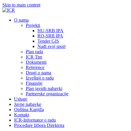
Skip to main content
О nama
Projekti
HU-SRB IPA
RO-SRB IPA
Tender GIS
Nađi svoj sport
Plan rada
ICR Tim
Dokumenti
Reference
Drugi o nama
Izveštaji o radu
Finansije
Plan javnih nabavki
Partnerske organizacije
Usluge
Javne nabavke
Opština Kanjiža
Kontakt
ICR-Informator o radu
Procedure Izbora Direktora