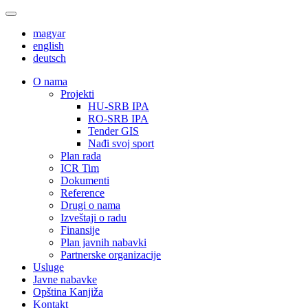
magyar
english
deutsch
О nama
Projekti
HU-SRB IPA
RO-SRB IPA
Tender GIS
Nađi svoj sport
Plan rada
ICR Tim
Dokumenti
Reference
Drugi o nama
Izveštaji o radu
Finansije
Plan javnih nabavki
Partnerske organizacije
Usluge
Javne nabavke
Opština Kanjiža
Kontakt