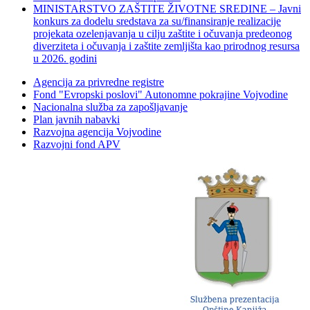
MINISTARSTVO ZAŠTITE ŽIVOTNE SREDINE – Javni
konkurs za dodelu sredstava za su/finansiranje realizacije
projekata ozelenjavanja u cilju zaštite i očuvanja predeonog
diverziteta i očuvanja i zaštite zemljišta kao prirodnog resursa
u 2026. godini
Agencija za privredne registre
Fond "Evropski poslovi" Autonomne pokrajine Vojvodine
Nacionalna služba za zapošljavanje
Plan javnih nabavki
Razvojna agencija Vojvodine
Razvojni fond APV