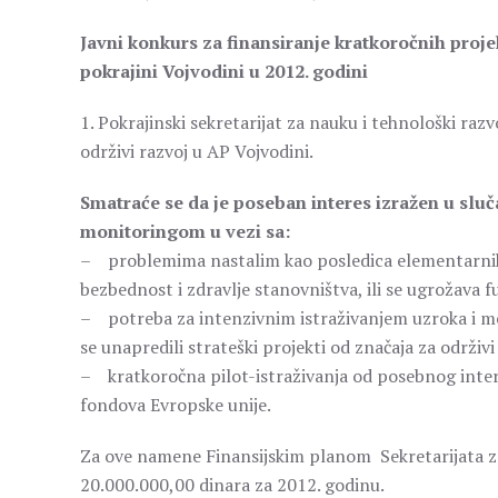
Javni konkurs za finansiranje kratkoročnih proj
pokrajini Vojvodini u 2012. godini
1. Pokrajinski sekretarijat za nauku i tehnološki raz
održivi razvoj u AP Vojvodini.
Smatraće se da je poseban interes izražen u sluč
monitoringom u vezi sa:
– problemima nastalim kao posledica elementarnih
bezbednost i zdravlje stanovništva, ili se ugrožava
– potreba za intenzivnim istraživanjem uzroka i mer
se unapredili strateški projekti od značaja za održivi
– kratkoročna pilot-istraživanja od posebnog intere
fondova Evropske unije.
Za ove namene Finansijskim planom Sekretarijata za
20.000.000,00 dinara za 2012. godinu.