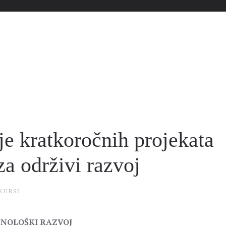
je kratkoročnih projekata
za održivi razvoj
KURSI
.
HNOLOŠKI RAZVOJ