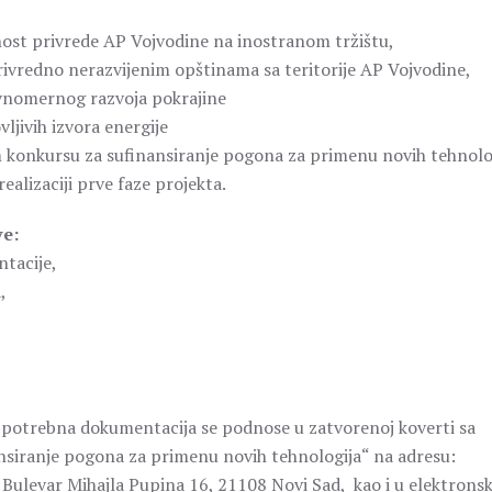
ost privrede AP Vojvodine na inostranom tržištu,
ivredno nerazvijenim opštinama sa teritorije AP Vojvodine,
avnomernog razvoja pokrajine
ljivih izvora energije
m konkursu za sufinansiranje pogona za primenu novih tehnolo
ealizaciji prve faze projekta.
ve:
tacije,
,
 i potrebna dokumentacija se podnose u zatvorenoj koverti sa
siranje pogona za primenu novih tehnologija“ na adresu:
j, Bulevar Mihajla Pupina 16, 21108 Novi Sad, kao i u elektronsk