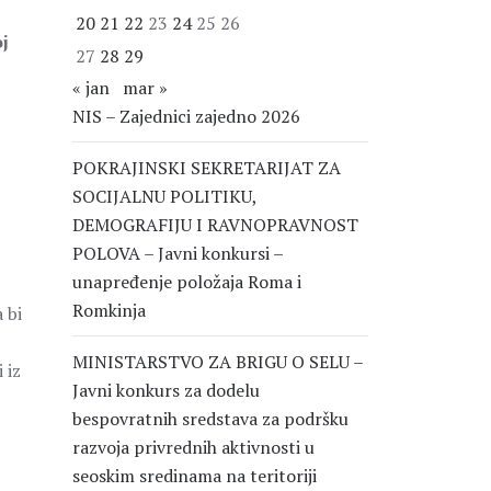
20
21
22
23
24
25
26
j
27
28
29
« jan
mar »
NIS – Zajednici zajedno 2026
POKRAJINSKI SEKRETARIJAT ZA
SOCIJALNU POLITIKU,
DEMOGRAFIJU I RAVNOPRAVNOST
POLOVA – Javni konkursi –
unapređenje položaja Roma i
Romkinja
 bi
MINISTARSTVO ZA BRIGU O SELU –
 iz
Javni konkurs za dodelu
bespovratnih sredstava za podršku
razvoja privrednih aktivnosti u
seoskim sredinama na teritoriji