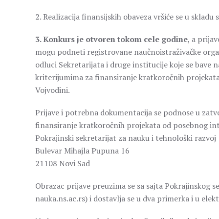
2. Realizacija finansijskih obaveza vršiće se u skla
3. Konkurs je otvoren tokom cele godine
, a prij
mogu podneti registrovane naučnoistraživačke organ
odluci Sekretarijata i druge institucije koje se bav
kriterijumima za finansiranje kratkoročnih projekat
Vojvodini.
Prijave i potrebna dokumentacija se podnose u zat
finansiranje kratkoročnih projekata od posebnog int
Pokrajinski sekretarijat za nauku i tehnološki razvoj
Bulevar Mihajla Pupuna 16
21108 Novi Sad
Obrazac prijave preuzima se sa sajta Pokrajinskog se
nauka.ns.ac.rs) i dostavlja se u dva primerka i u ele