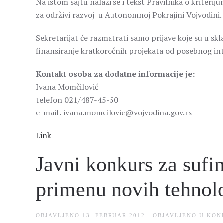
Na istom sajtu nalazi se i tekst Pravilnika o kriter
za održivi razvoj u Autonomnoj Pokrajini Vojvodini.
Sekretarijat će razmatrati samo prijave koje su u s
finansiranje kratkoročnih projekata od posebnog int
Kontakt osoba za dodatne informacije je:
Ivana Momčilović
telefon 021/487-45-50
e-mail: ivana.momcilovic@vojvodina.gov.rs
Link
Javni konkurs za sufi
primenu novih tehnol
OBJAVLJENO
13. FEBRUAR 2012.
. OBJAVLJENO U
KON