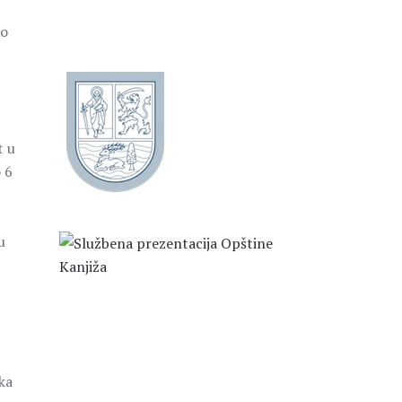
no
t u
 6
u
ka