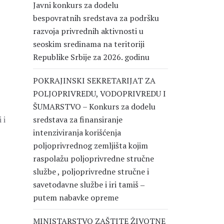
Javni konkurs za dodelu
bespovratnih sredstava za podršku
razvoja privrednih aktivnosti u
seoskim sredinama na teritoriji
Republike Srbije za 2026. godinu
POKRAJINSKI SEKRETARIJAT ZA
POLJOPRIVREDU, VODOPRIVREDU I
ŠUMARSTVO – Konkurs za dodelu
 i
sredstava za finansiranje
intenziviranja korišćenja
poljoprivrednog zemljišta kojim
raspolažu poljoprivredne stručne
službe , poljoprivredne stručne i
savetodavne službe i iri tamiš ‒
putem nabavke opreme
MINISTARSTVO ZAŠTITE ŽIVOTNE