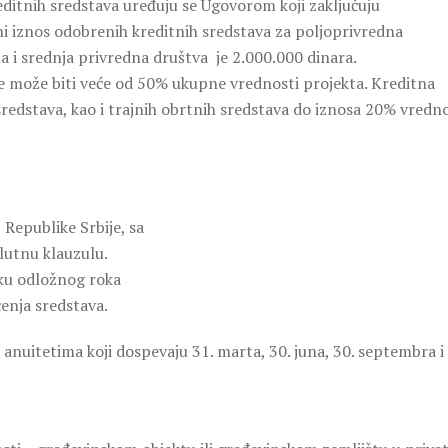
ditnih sredstava uređuju se Ugovorom koji zaključuju
ni iznos odobrenih kreditnih sredstava za poljoprivredna
a i srednja privredna društva je 2.000.000 dinara.
ne može biti veće od 50% ukupne vrednosti projekta. Kreditna
sredstava, kao i trajnih obrtnih sredstava do iznosa 20% vredno
 Republike Srbije, sa
utnu klauzulu.
eku odložnog roka
čenja sredstava.
anuitetima koji dospevaju 31. marta, 30. juna, 30. septembra i 