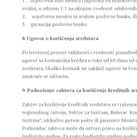
1. sopstvena solo menica i hipoteka na nepokretnos
svojini, u odnosu 1:1 na ukupnu vrednost odobrenih k
2. sopstvena menica sa avalom poslovne banke, ili
3. garancija poslovne banke.
8. Ugovor o korišćenju sredstava
Po izvršenoj proveri validnosti i vrednosti ponuđen
ugovor sa korisnicima kredita u roku od 60 dana od 
sredstava. Ukoliko korisnik ne zaključi ugovor sa 
smatraće se ništavim.
9. Podnošenje zahteva za korišćenje kreditnih s
Zahtev za korišćenje kreditnih sredstava sa tražen
regionalnog razvoja, Sektor za turizam, Bulevar kra
turizma”, isključivo putem pošte ili pisarnice Minist
Podnosilac zahteva može da ostvari pravo na korišć
budžetske godine. Za svaku budžetsku godinu podnos