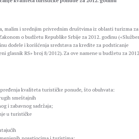
anje kvaliteta turističke ponude za 2012. godinu
ma, malim i srednjim privrednim društvima iz oblasti turizma za
a Zakonom o budžetu Republike Srbije za 2012. godinu («Službe
nu dodele i korišćenja sredstava za kredite za podsticanje
beni glasnik RS» broj 8/2012). Za ove namene u budžetu za 2012
napređenja kvaliteta turističke ponude, što obuhvata:
drugih smeštajnih
nog i zabavnog sadržaja;
je u turističke
utajućih
amenjenih posetiocima i turistima;