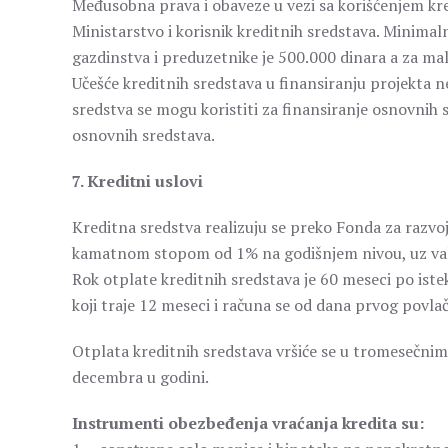
Međusobna prava i obaveze u vezi sa korišćenjem kre
Ministarstvo i korisnik kreditnih sredstava. Minimal
gazdinstva i preduzetnike je 500.000 dinara a za mal
Učešće kreditnih sredstava u finansiranju projekta 
sredstva se mogu koristiti za finansiranje osnovnih 
osnovnih sredstava.
7. Kreditni uslovi
Kreditna sredstva realizuju se preko Fonda za razvoj
kamatnom stopom od 1% na godišnjem nivou, uz val
Rok otplate kreditnih sredstava je 60 meseci po ist
koji traje 12 meseci i računa se od dana prvog povla
Otplata kreditnih sredstava vršiće se u tromesečnim 
decembra u godini.
Instrumenti obezbeđenja vraćanja kredita su: