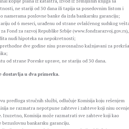
al kopije plana iz katastra, izvod iz zemljišnih knjiga sa
tnosti, ne stariji od 30 dana ili tapija sa posedovnim listom i
 o namerama poslovne banke da izda bankarsku garanciju;
ariju od 6 meseci, urađenu od strane ovlašćenog sudskog vešt
ve za Fond za razvoj Republike Srbije (www.fondzarazvoj.gov.rs),
dita nudi hipoteka na nepokretnosti;
ethodne dve godine nisu pravosnažno kažnjavani za prekršaj 
ika;
u od strane Poreske uprave, ne stariju od 30 dana.
 dostavlja u dva primerka.
vu predloga stručnih službi, odlučuje Komisija koju rešenjem
sija ne razmatra nepotpune zahteve i zahteve koji nisu ocenj
e. Izuzetno, Komisija može razmatrati sve zahteve koji kao
e bezuslovnu bankarsku garanciju.