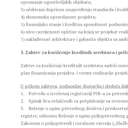
opremanje ugostiteljskih objekata;
3) očekivani doprinos unapređenju standarda i kvali
4) ekonomska opravdanost projekta;
5) finansijsko stanje i kreditna sposobnost podnosi
6) nivo razvijenosti opštine na kojoj se projekat reali
7) usklađenost arhitekture i gabarita objekta sa am
5. Zahtev za korišćenje kreditnih sredstava i pril
Zahtev za korišćenje kreditnih sredstava sadrži os
plan finansiranja projekta i vreme realizacije projek
U prilogu zahteva, podnosilac dostavlja i sledeću d
1. Potvrdu o izvršenoj registraciji PIB-a za privred
2. Spisak lica ovlašćenih za potpisivanje sa overe
3. Rešenje o upisu privrednog društva i preduzetnik
registre, odnosno Rešenje o upisu poljoprivrednog g
Zakonom o poljoprivredi i ruralnom razvoju („Službe