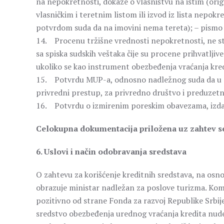
na nepokretnosti, dokaze o vlasništvu na istim (origin
vlasničkim i teretnim listom ili izvod iz lista nepokre
potvrdom suda da na imovini nema tereta); – pismo
14. Procenu tržišne vrednosti nepokretnosti, ne st
sa spiska sudskih veštaka čije su procene prihvatlji
ukoliko se kao instrument obezbeđenja vraćanja kre
15. Potvrdu MUP-a, odnosno nadležnog suda da u pr
privredni prestup, za privredno društvo i preduzetn
16. Potvrdu o izmirenim poreskim obavezama, izdat
Celokupna dokumentacija priložena uz zahtev se
6. Uslovi i način odobravanja sredstava
O zahtevu za korišćenje kreditnih sredstava, na osno
obrazuje ministar nadležan za poslove turizma. Komi
pozitivno od strane Fonda za razvoj Republike Srbij
sredstvo obezbeđenja urednog vraćanja kredita nud