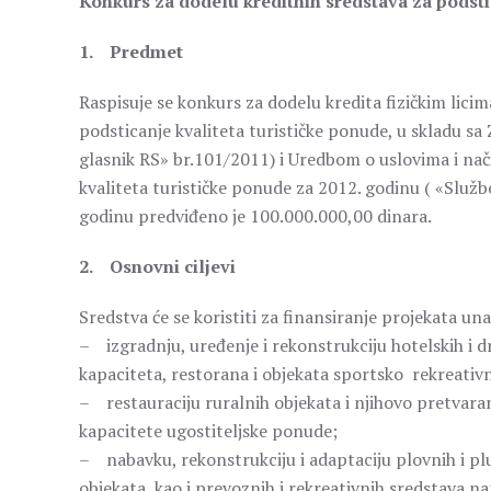
Konkurs za dodelu kreditnih sredstava za podstic
1. Predmet
Raspisuje se konkurs za dodelu kredita fizičkim lici
podsticanje kvaliteta turističke ponude, u skladu s
glasnik RS» br.101/2011) i Uredbom o uslovima i nači
kvaliteta turističke ponude za 2012. godinu ( «Služ
godinu predviđeno je 100.000.000,00 dinara.
2. Osnovni ciljevi
Sredstva će se koristiti za finansiranje projekata u
– izgradnju, uređenje i rekonstrukciju hotelskih i 
kapaciteta, restorana i objekata sportsko rekreativ
– restauraciju ruralnih objekata i njihovo pretvaran
kapacitete ugostiteljske ponude;
– nabavku, rekonstrukciju i adaptaciju plovnih i pl
objekata, kao i prevoznih i rekreativnih sredstava n