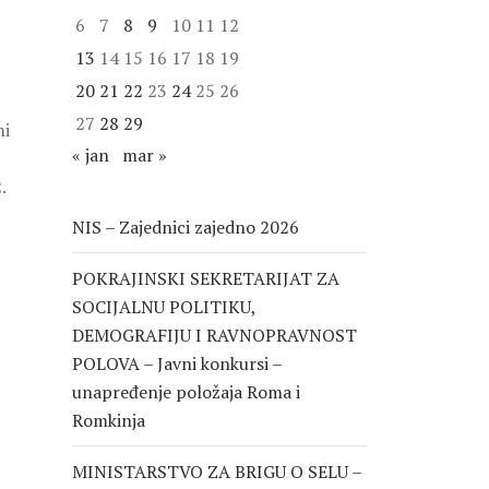
6
7
8
9
10
11
12
13
14
15
16
17
18
19
20
21
22
23
24
25
26
27
28
29
ni
« jan
mar »
.
NIS – Zajednici zajedno 2026
POKRAJINSKI SEKRETARIJAT ZA
SOCIJALNU POLITIKU,
DEMOGRAFIJU I RAVNOPRAVNOST
POLOVA – Javni konkursi –
unapređenje položaja Roma i
Romkinja
MINISTARSTVO ZA BRIGU O SELU –