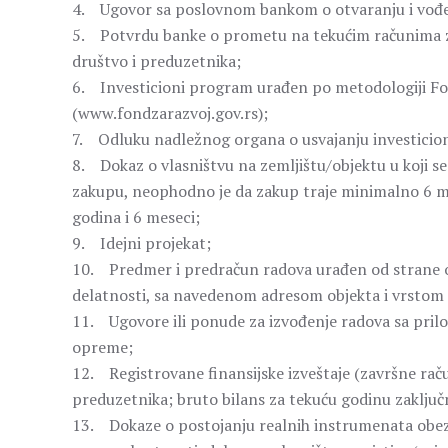
4. Ugovor sa poslovnom bankom o otvaranju i vođe
5. Potvrdu banke o prometu na tekućim računima za
društvo i preduzetnika;
6. Investicioni program urađen po metodologiji Fond
(www.fondzarazvoj.gov.rs);
7. Odluku nadležnog organa o usvajanju investici
8. Dokaz o vlasništvu na zemljištu/objektu u koji s
zakupu, neophodno je da zakup traje minimalno 6 
godina i 6 meseci;
9. Idejni projekat;
10. Predmer i predračun radova urađen od strane ov
delatnosti, sa navedenom adresom objekta i vrstom r
11. Ugovore ili ponude za izvođenje radova sa prilo
opreme;
12. Registrovane finansijske izveštaje (završne rač
preduzetnika; bruto bilans za tekuću godinu zaklju
13. Dokaze o postojanju realnih instrumenata obe