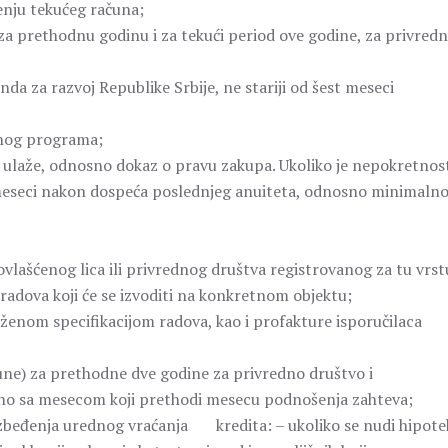
nju tekućeg računa;
 prethodnu godinu i za tekući period ove godine, za privred
a za razvoj Republike Srbije, ne stariji od šest meseci
onog programa;
e ulaže, odnosno dokaz o pravu zakupa. Ukoliko je nepokretnos
meseci nakon dospeća poslednjeg anuiteta, odnosno minimalno
lašćenog lica ili privrednog društva registrovanog za tu vrst
adova koji će se izvoditi na konkretnom objektu;
ženom specifikacijom radova, kao i profakture isporučilaca
une) za prethodne dve godine za privredno društvo i
čno sa mesecom koji prethodi mesecu podnošenja zahteva;
zbeđenja urednog vraćanja kredita: – ukoliko se nudi hipote