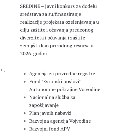
SREDINE – Javni konkurs za dodelu
sredstava za su/finansiranje
realizacije projekata ozelenjavanja u
cilju zaštite i očuvanja predeonog
diverziteta i očuvanja i zaštite
zemljišta kao prirodnog resursa u
2026. godini
tu,
Agencija za privredne registre
Fond "Evropski poslovi"
Autonomne pokrajine Vojvodine
Nacionalna služba za
zapošljavanje
Plan javnih nabavki
Razvojna agencija Vojvodine
Razvojni fond APV