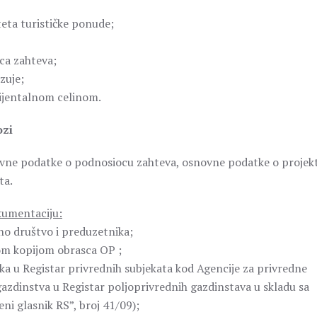
teta turističke ponude;
oca zahteva;
zuje;
bijentalnom celinom.
ozi
novne podatke o podnosiocu zahteva, osnovne podatke o projek
ta.
okumentaciju:
no društvo i preduzetnika;
nom kopijom obrasca OP ;
a u Registar privrednih subjekata kod Agencije za privredne
azdinstva u Registar poljoprivrednih gazdinstava u skladu sa
ni glasnik RS”, broj 41/09);