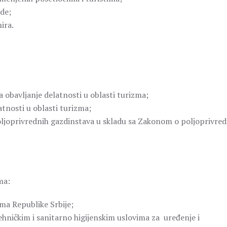
de;
ira.
 obavljanje delatnosti u oblasti turizma;
atnosti u oblasti turizma;
ljoprivrednih gazdinstava u skladu sa Zakonom o poljoprivredi
ma:
zma Republike Srbije;
hničkim i sanitarno higijenskim uslovima za uređenje i