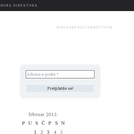
ZBORA DIREKTORA
MAGYAR
ENGLISH
DEUTSCH
februar 2012.
P
U
S
Č
P
S
N
1
2
3
4
5