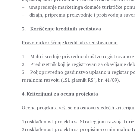
– unapređenje marketinga domaće turističke ponu
– dizajn, pripremu proizvodnje i proizvodnju suven
3. Korišćenje kreditnih sredstava
Pravo na korišćenje kreditnih sredstava ima:
1. Malo i srednje privredno društvo registrovano za
2. Preduzetnik koji je registrovan za obavljanje del
3. Poljoprivredno gazdinstvo upisano u registar po
ruralnom razvoju („Sl. glasnik RS“, br. 41/09).
4. Kriterijumi za ocenu projekata
Ocena projekata vrši se na osnovu sledećih kriteriju
1) usklađenost projekta sa Strategijom razvoja turi
2) usklađenost projekta sa propisima o minimalno te