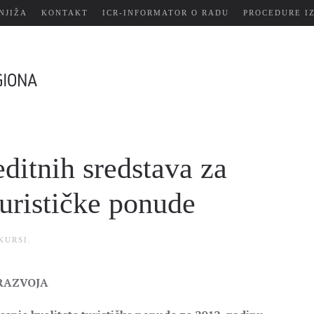
NJIŽA
KONTAKT
ICR-INFORMATOR O RADU
PROCEDURE I
ditnih sredstava za
turističke ponude
KURSI
.
RAZVOJA