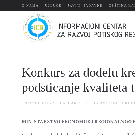
О NAMA
USLUGE
JAVNE NABAVKE
OPŠTINA KA
Skip
to
main
content
Konkurs za dodelu kre
podsticanje kvaliteta 
OBJAVLJENO
22. FEBRUAR 2012.
. OBJAVLJENO U
KON
MINISTARSTVO EKONOMIJE I REGIONALNOG 