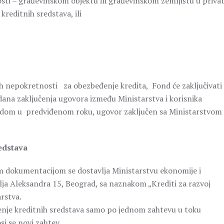
ti – građevinskom objektu ili građevinskom zemljištu u priva
reditnih sredstava, ili
ih nepokretnosti za obezbeđenje kredita, Fond će zaključivati
dana zaključenja ugovora između Ministarstva i korisnika
Fondom u predviđenom roku, ugovor zaključen sa Ministarstvom
redstava
om dokumentacijom se dostavlja Ministarstvu ekonomije i
lja Aleksandra 15, Beograd, sa naznakom „Krediti za razvoj
arstva.
enje kreditnih sredstava samo po jednom zahtevu u toku
i se novi zahtev.