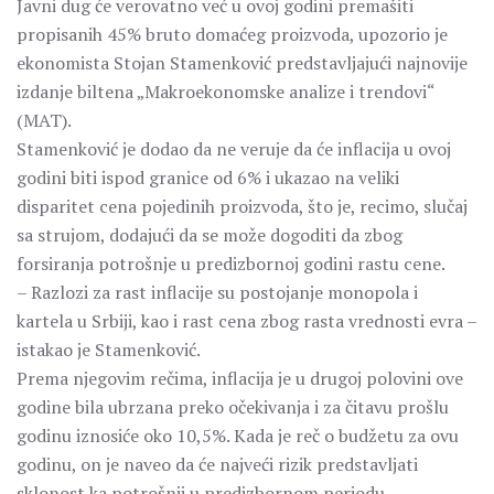
Javni dug će verovatno već u ovoj godini premašiti
propisanih 45% bruto domaćeg proizvoda, upozorio je
ekonomista Stojan Stamenković predstavljajući najnovije
izdanje biltena „Makroekonomske analize i trendovi“
(MAT).
Stamenković je dodao da ne veruje da će inflacija u ovoj
godini biti ispod granice od 6% i ukazao na veliki
disparitet cena pojedinih proizvoda, što je, recimo, slučaj
sa strujom, dodajući da se može dogoditi da zbog
forsiranja potrošnje u predizbornoj godini rastu cene.
– Razlozi za rast inflacije su postojanje monopola i
kartela u Srbiji, kao i rast cena zbog rasta vrednosti evra –
istakao je Stamenković.
Prema njegovim rečima, inflacija je u drugoj polovini ove
godine bila ubrzana preko očekivanja i za čitavu prošlu
godinu iznosiće oko 10,5%. Kada je reč o budžetu za ovu
godinu, on je naveo da će najveći rizik predstavljati
sklonost ka potrošnji u predizbornom periodu.