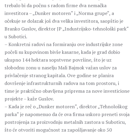
trebalo bi da počnu s radom firme dva nemačka
investitora – „Dunker motoren“ i „Norma grupe“, a
očekuje se dolazak još dva velika investitora, saopštio je
Branko Guslov, direktor JP „Industrijsko-tehnološki park“
u Subotici.
– Konkretni radovi na formiranju ove industrijske zone
počeli su kupovinom bivše kasarne, kada je grad dobio
ukupno 144 hektara sopstvene površine, što je uz
slobodnu zonu u naselju Mali Bajmok važan uslov za
privlačenje stranog kapitala. Ove godine se planira
dovršenje infrastrukturnih radova na tom prostoru, i
time je praktično obavljena priprema za nove investicione
projekte – kaže Guslov.
– Kada je reč o „Dunker motoren“, direktor „Tehnološkog
parka“ je napomenuo da će ova firma uskoro preneti svoja
postrojenja za proizvodnju metalnih zastora u Suboticu,
što će otvoriti mogućnost za zapošljavanje oko 50