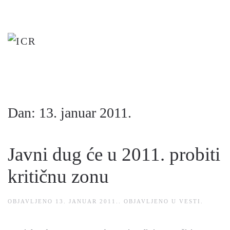
Skip
to
main
content
Dan:
13. januar 2011.
Javni dug će u 2011. probiti
kritičnu zonu
OBJAVLJENO
13. JANUAR 2011.
. OBJAVLJENO U
VESTI
.