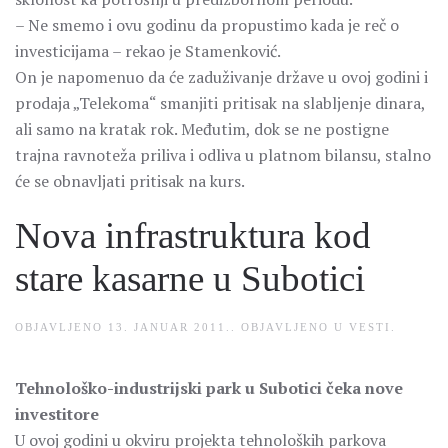
– Ne smemo i ovu godinu da propustimo kada je reč o
investicijama – rekao je Stamenković.
On je napomenuo da će zaduživanje države u ovoj godini i
prodaja „Telekoma“ smanjiti pritisak na slabljenje dinara,
ali samo na kratak rok. Međutim, dok se ne postigne
trajna ravnoteža priliva i odliva u platnom bilansu, stalno
će se obnavljati pritisak na kurs.
Nova infrastruktura kod
stare kasarne u Subotici
OBJAVLJENO
13. JANUAR 2011.
. OBJAVLJENO U
VESTI
.
Tehnološko-industrijski park u Subotici čeka nove
investitore
U ovoj godini u okviru projekta tehnoloških parkova