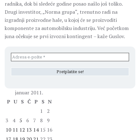
radnika, dok bi sledeće godine posao našlo još toliko.
Drugi investitor, „Norma grupa“, trenutno radi na
izgradnji proizvodne hale, u kojoj će se proizvoditi
komponente za automobilsku industriju. Već početkom
juna očekuje se prvi izvozni kontingent – kaže Guslov.
januar 2011.
P
U
S
Č
P
S
N
1
2
3
4
5
6
7
8
9
10
11
12
13
14
15
16
17
18
19
20
21
22
23