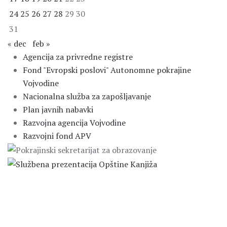
24
25
26
27
28
29
30
31
« dec
feb »
Agencija za privredne registre
Fond "Evropski poslovi" Autonomne pokrajine
Vojvodine
Nacionalna služba za zapošljavanje
Plan javnih nabavki
Razvojna agencija Vojvodine
Razvojni fond APV