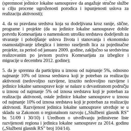
(spremnost jedinice lokalne samouprave da angažuje stručne službe
u cilju procene ugroženosti porodica i ispunjenosti uslova za
realizaciju aktivnosti);
4. da su pravdana sredstva koja su dodeljivana kroz ranije, slične,
programe i projekte (da su jedinice lokalne samouprave dobile
potvrdu Komesarijata o namenskom utrošku sredstava dodeljenih za
stvaranje i poboljšanje uslova života i stanovanja i ekonomsko
osamostaljivanje izbeglica i interno raseljenih lica za pojedinačne
projekte, za period od januara 2009. godine, zaključno sa sredstvima
realizovanim po javnom pozivu Komesarijata za izbeglice i
migracije u decembru 2012. godine);
5. da je spremna da participira u iznosu od najmanje 5%, odnosno
najmanje 10% od iznosa sredstava koji je potreban za realizaciju
aktivnosti (nedovoljno razvijene, izrazito nedovoljno razvijene i
jedinice lokalne samouprave koje se nalaze u devastiranom području
u iznosu od najmanje 5% od iznosa sredstava koji je potreban za
realizaciju aktivnosti, ostale jedinice lokalne samouprave u iznosu
od najmanje 10% od iznosa sredstava koji je potreban za realizaciju
aktivnosti. Razvijenost jedinica lokalne samouprave utvrđuje se u
skladu sa Zakonom o regionalnom razvoju („Službeni glasnik RS”
br. 51/09 i 30/10) i Uredbom o utvrđivanju jedinstvene liste
razvijenosti regiona i jedinica lokalne samouprave za 2014. godinu
(„Službeni glasnik RS” broj 104/14).