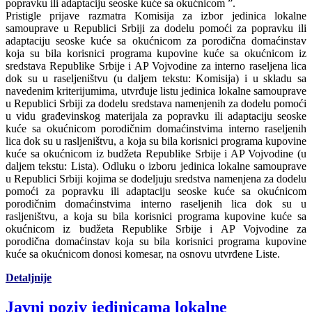
popravku ili adaptaciju seoske kuće sa okućnicom ”.
Pristigle prijave razmatra Komisija za izbor jedinica lokalne
samouprave u Republici Srbiji za dodelu pomoći za popravku ili
adaptaciju seoske kuće sa okućnicom za porodična domaćinstav
koja su bila korisnici programa kupovine kuće sa okućnicom iz
sredstava Republike Srbije i AP Vojvodine za interno raseljena lica
dok su u raseljeništvu (u daljem tekstu: Komisija) i u skladu sa
navedenim kriterijumima, utvrđuje listu jedinica lokalne samouprave
u Republici Srbiji za dodelu sredstava namenjenih za dodelu pomoći
u vidu građevinskog materijala za popravku ili adaptaciju seoske
kuće sa okućnicom porodičnim domaćinstvima interno raseljenih
lica dok su u rasljeništvu, a koja su bila korisnici programa kupovine
kuće sa okućnicom iz budžeta Republike Srbije i AP Vojvodine (u
daljem tekstu: Lista). Odluku o izboru jedinica lokalne samouprave
u Republici Srbiji kojima se dodeljuju sredstva namenjena za dodelu
pomoći za popravku ili adaptaciju seoske kuće sa okućnicom
porodičnim domaćinstvima interno raseljenih lica dok su u
rasljeništvu, a koja su bila korisnici programa kupovine kuće sa
okućnicom iz budžeta Republike Srbije i AP Vojvodine za
porodična domaćinstav koja su bila korisnici programa kupovine
kuće sa okućnicom donosi komesar, na osnovu utvrđene Liste.
Detaljnije
Javni poziv jedinicama lokalne