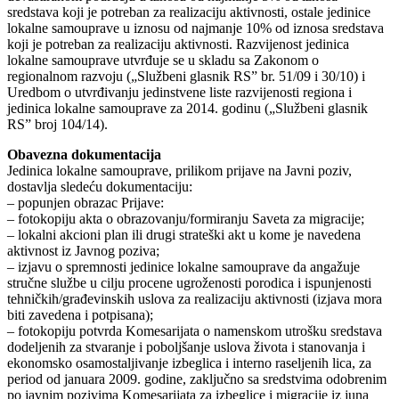
sredstava koji je potreban za realizaciju aktivnosti, ostale jedinice
lokalne samouprave u iznosu od najmanje 10% od iznosa sredstava
koji je potreban za realizaciju aktivnosti. Razvijenost jedinica
lokalne samouprave utvrđuje se u skladu sa Zakonom o
regionalnom razvoju („Službeni glasnik RS” br. 51/09 i 30/10) i
Uredbom o utvrđivanju jedinstvene liste razvijenosti regiona i
jedinica lokalne samouprave za 2014. godinu („Službeni glasnik
RS” broj 104/14).
Obavezna dokumentacija
Jedinica lokalne samouprave, prilikom prijave na Javni poziv,
dostavlja sledeću dokumentaciju:
– popunjen obrazac Prijave:
– fotokopiju akta o obrazovanju/formiranju Saveta za migracije;
– lokalni akcioni plan ili drugi strateški akt u kome je navedena
aktivnost iz Javnog poziva;
– izjavu o spremnosti jedinice lokalne samouprave da angažuje
stručne službe u cilju procene ugroženosti porodica i ispunjenosti
tehničkih/građevinskih uslova za realizaciju aktivnosti (izjava mora
biti zavedena i potpisana);
– fotokopiju potvrda Komesarijata o namenskom utrošku sredstava
dodeljenih za stvaranje i poboljšanje uslova života i stanovanja i
ekonomsko osamostaljivanje izbeglica i interno raseljenih lica, za
period od januara 2009. godine, zaključno sa sredstvima odobrenim
po javnim pozivima Komesarijata za izbeglice i migracije iz juna