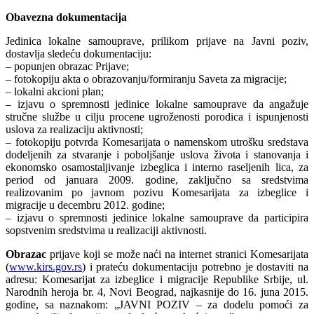
Obavezna dokumentacija
Jedinica lokalne samouprave, prilikom prijave na Javni poziv,
dostavlja sledeću dokumentaciju:
– popunjen obrazac Prijave;
– fotokopiju akta o obrazovanju/formiranju Saveta za migracije;
– lokalni akcioni plan;
– izjavu o spremnosti jedinice lokalne samouprave da angažuje
stručne službe u cilju procene ugroženosti porodica i ispunjenosti
uslova za realizaciju aktivnosti;
– fotokopiju potvrda Komesarijata o namenskom utrošku sredstava
dodeljenih za stvaranje i poboljšanje uslova života i stanovanja i
ekonomsko osamostaljivanje izbeglica i interno raseljenih lica, za
period od januara 2009. godine, zaključno sa sredstvima
realizovanim po javnom pozivu Komesarijata za izbeglice i
migracije u decembru 2012. godine;
– izjavu o spremnosti jedinice lokalne samouprave da participira
sopstvenim sredstvima u realizaciji aktivnosti.
Obrazac
prijave koji se može naći na internet stranici Komesarijata
(
www.kirs.gov.rs
) i prateću dokumentaciju potrebno je dostaviti na
adresu: Komesarijat za izbeglice i migracije Republike Srbije, ul.
Narodnih heroja br. 4, Novi Beograd, najkasnije do 16. juna 2015.
godine, sa naznakom: „JAVNI POZIV – za dodelu pomoći za