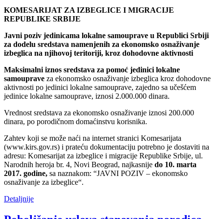
KOMESARIJAT ZA IZBEGLICE I MIGRACIJE
REPUBLIKE SRBIJE
Javni poziv jedinicama lokalne samouprave u Republici Srbiji
za dodelu sredstava namenjenih za ekonomsko osnaživanje
izbeglica na njihovoj teritoriji, kroz dohodovne aktivnosti
Maksimalni iznos sredstava za pomoć jedinici lokalne
samouprave
za ekonomsko osnaživanje izbeglica kroz dohodovne
aktivnosti po jedinici lokalne samouprave, zajedno sa učešćem
jedinice lokalne samouprave, iznosi 2.000.000 dinara.
Vrednost sredstava za ekonomsko osnaživanje iznosi 200.000
dinara, po porodičnom domaćinstvu korisnika.
Zahtev koji se može naći na internet stranici Komesarijata
(www.kirs.gov.rs) i prateću dokumentaciju potrebno je dostaviti na
adresu: Komesarijat za izbeglice i migracije Republike Srbije, ul.
Narodnih heroja br. 4, Novi Beograd, najkasnije
do 10. marta
2017. godine,
sa naznakom: “JAVNI POZIV – ekonomsko
osnaživanje za izbeglice“.
Detaljnije