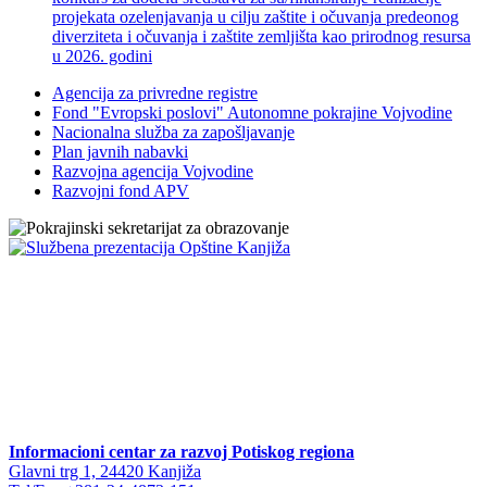
projekata ozelenjavanja u cilju zaštite i očuvanja predeonog
diverziteta i očuvanja i zaštite zemljišta kao prirodnog resursa
u 2026. godini
Agencija za privredne registre
Fond "Evropski poslovi" Autonomne pokrajine Vojvodine
Nacionalna služba za zapošljavanje
Plan javnih nabavki
Razvojna agencija Vojvodine
Razvojni fond APV
Informacioni centar za razvoj Potiskog regiona
Glavni trg 1, 24420 Kanjiža