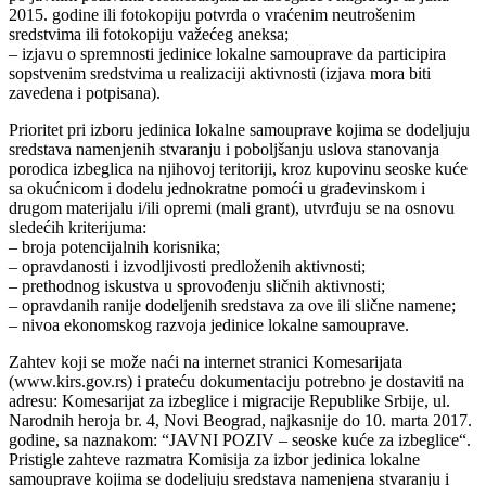
2015. godine ili fotokopiju potvrda o vraćenim neutrošenim
sredstvima ili fotokopiju važećeg aneksa;
– izjavu o spremnosti jedinice lokalne samouprave da participira
sopstvenim sredstvima u realizaciji aktivnosti (izjava mora biti
zavedena i potpisana).
Prioritet pri izboru jedinica lokalne samouprave kojima se dodeljuju
sredstava namenjenih stvaranju i poboljšanju uslova stanovanja
porodica izbeglica na njihovoj teritoriji, kroz kupovinu seoske kuće
sa okućnicom i dodelu jednokratne pomoći u građevinskom i
drugom materijalu i/ili opremi (mali grant), utvrđuju se na osnovu
sledećih kriterijuma:
– broja potencijalnih korisnika;
– opravdanosti i izvodljivosti predloženih aktivnosti;
– prethodnog iskustva u sprovođenju sličnih aktivnosti;
– opravdanih ranije dodeljenih sredstava za ove ili slične namene;
– nivoa ekonomskog razvoja jedinice lokalne samouprave.
Zahtev koji se može naći na internet stranici Komesarijata
(www.kirs.gov.rs) i prateću dokumentaciju potrebno je dostaviti na
adresu: Komesarijat za izbeglice i migracije Republike Srbije, ul.
Narodnih heroja br. 4, Novi Beograd, najkasnije do 10. marta 2017.
godine, sa naznakom: “JAVNI POZIV – seoske kuće za izbeglice“.
Pristigle zahteve razmatra Komisija za izbor jedinica lokalne
samouprave kojima se dodeljuju sredstava namenjena stvaranju i