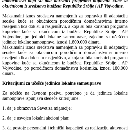
domaćin
stva koja su bila korisnici programa kupovine kuće sa
okućnicom iz sredstava budžeta Republike Srbije i AP Vojvodine.
Maksimalni iznos sredstava namenjenih za popravku ili adaptaciju
seoske kuće sa okućnicom porodičnim domaćinstvima interno
raseljenih lica dok su u rasljeništvu, a koja su bila korisnici programa
kupovine kuće sa okućnicom iz budžeta Republike Srbije i AP
Vojvodine, po jedinici lokalne samouprave, zajedno sa učešćem
jedinice lokalne samouprave, iznosi 1.800.000 dinara.
Maksimalni iznos sredstava namenjenih za popravku ili adaptaciju
seoske kuće sa okućnicom porodičnim domaćinstvima interno
raseljenih lica dok su u rasljeništvu, a koja su bila korisnici programa
kupovine kuće sa okućnicom iz budžeta Republike Srbije i AP
Vojvodine, po porodičnom domaćinstvu korisnika, iznosi 180.000
dinara.
Kriterijumi za učešće jedinica lokalne samouprave
Za učešće na Javnom pozivu, potrebno je da jedinica lokalne
samouprave ispunjava sledeće kriterijume:
1. da je obrazovan Savet za migracije;
2. da je usvojen lokalni akcioni plan;
3. da postoje personalni i tehnički kapaciteti za realizaciju aktivnosti