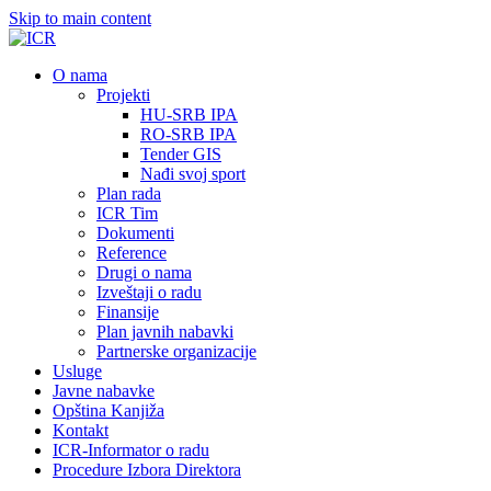
Skip to main content
О nama
Projekti
HU-SRB IPA
RO-SRB IPA
Tender GIS
Nađi svoj sport
Plan rada
ICR Tim
Dokumenti
Reference
Drugi o nama
Izveštaji o radu
Finansije
Plan javnih nabavki
Partnerske organizacije
Usluge
Javne nabavke
Opština Kanjiža
Kontakt
ICR-Informator o radu
Procedure Izbora Direktora