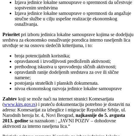
Izjava jedinice lokalne samouprave o spremnosti da učestvuje
sopstvenim sredstvima
Izjava jedinice lokalne samouprave o spremnosti da angažuje
stručne službe u cilju uspešne realizacije ekonomskog
osnaživanja.
Prioritet
pri izboru jedinica lokalne samouprave kojima se dodeljuju
sredstva za ekonomsko osnaživanje porodica interno raseljenih lica
utvrđuje se na osnovu sledećih kriterijuma, i to:
broja potencijalnih korisnika;
opravdanosti i izvodljivosti predloženih aktivnosti;
prethodnog iskustva u sprovođenju sličnih aktivnosti;
opravdanih ranije dodeljenih sredstava za ove ili slične
namene;
postojanja strateških i planskih dokumenata.
nivoa ekonomskog razvoja jedinice lokalne samouprave
Zahtev
koji se može naći na internet stranici Komesarijata
(
www.kirs.gov.rs
) i prateću dokumentaciju potrebno je dostaviti na
adresu: Komesarijat za izbeglice i migracije Republike Srbije, ul.
Narodnih heroja br. 4, Novi Beograd,
najkasnije do 5. avgusta
2013. godine
sa naznakom : „JAVNI POZIV – dohodovne
aktivnosti za interno raseljena lica.“