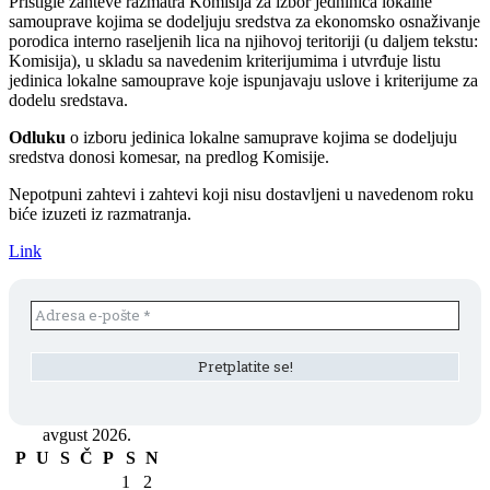
Pristigle zahteve razmatra Komisija za izbor jedninica lokalne
samouprave kojima se dodeljuju sredstva za ekonomsko osnaživanje
porodica interno raseljenih lica na njihovoj teritoriji (u daljem tekstu:
Komisija), u skladu sa navedenim kriterijumima i utvrđuje listu
jedinica lokalne samouprave koje ispunjavaju uslove i kriterijume za
dodelu sredstava.
Odluku
o izboru jedinica lokalne samuprave kojima se dodeljuju
sredstva donosi komesar, na predlog Komisije.
Nepotpuni zahtevi i zahtevi koji nisu dostavljeni u navedenom roku
biće izuzeti iz razmatranja.
Link
avgust 2026.
P
U
S
Č
P
S
N
1
2