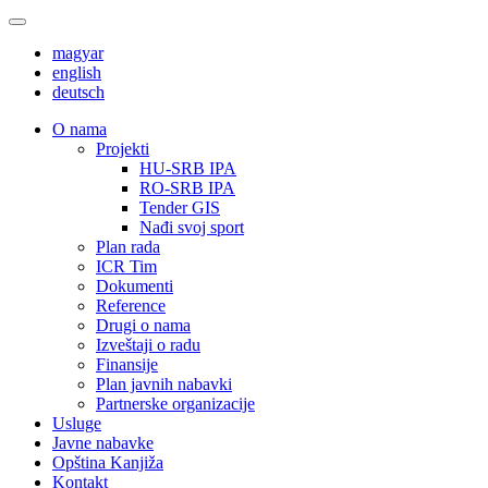
magyar
english
deutsch
О nama
Projekti
HU-SRB IPA
RO-SRB IPA
Tender GIS
Nađi svoj sport
Plan rada
ICR Tim
Dokumenti
Reference
Drugi o nama
Izveštaji o radu
Finansije
Plan javnih nabavki
Partnerske organizacije
Usluge
Javne nabavke
Opština Kanjiža
Kontakt