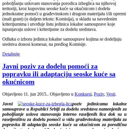
poboljšanju uslovam stanovanja porodica izbeglica na njihovoj
teritoriji, kroz kupovinu seoske kuće sa okućnicom i dodelu
jednokratne pomoći u građevinskom i drugom materijalu i/ili opremi
(mali grant) (u daljem tekstu: Komisija), u skladu sa navedenim
kriterijumima i utvrđuje listu jedinica lokalne samouprave koje
ispunjavaju uslove i kriterijume za dodelu sredstava.
Odluku o izboru jedinica lokalne samouprave kojima se dodeljuju
sredstva donosi komesar, na predlog Komisije.
Detaljnije
Javni poziv za dodelu pomoći za
popravku ili adaptaciju seoske kuće sa
okućnicom
Objavljeno
11. jun 2015.
. Objavljeno u
Konkursi
,
Poziv
,
Vesti
.
Javni
poziv jedinicama lokalne
samouprave u Republici Srbiji za dodelu sredstava namenjenih za
pob
oljšanje uslova stanovanja interno raseljenih lica dok su u
raseljeništvu za dodelu pomoći u vidu građevinskog materijala za
popravku ili adaptaciju seoske kuće sa okućnicom za porodična