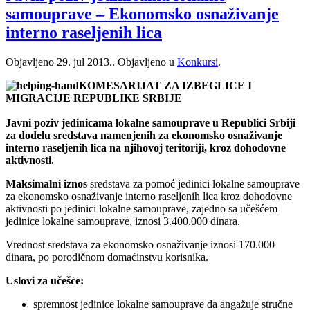
samouprave – Ekonomsko osnaživanje
interno raseljenih lica
Objavljeno
29. jul 2013.
. Objavljeno u
Konkursi
.
KOMESARIJAT ZA IZBEGLICE I
MIGRACIJE REPUBLIKE SRBIJE
Javni poziv jedinicama lokalne samouprave u Republici Srbiji
za dodelu sredstava namenjenih za ekonomsko osnaživanje
interno raseljenih lica na njihovoj teritoriji, kroz dohodovne
aktivnosti.
Maksimalni iznos
sredstava za pomoć jedinici lokalne samouprave
za ekonomsko osnaživanje interno raseljenih lica kroz dohodovne
aktivnosti po jedinici lokalne samouprave, zajedno sa učešćem
jedinice lokalne samouprave, iznosi 3.400.000 dinara.
Vrednost sredstava za ekonomsko osnaživanje iznosi 170.000
dinara, po porodičnom domaćinstvu korisnika.
Uslovi za učešće:
spremnost jedinice lokalne samouprave da angažuje stručne