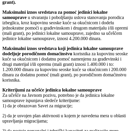
grant).
Maksimalni iznos sredstava za pomoć jedinici lokalne
samouprave
u stvaranju i poboljšanju uslova stanovanja porodica
izbeglica, kroz kupovinu seoske kuće sa okućnicom i dodelu
jednokratne pomoći u građevinskom i drugom materijalu i/ili opremi
(mali grant), po jedinici lokalne samouprave, zajedno sa učešćem
jedinice lokalne samouprave, iznosi 4.200.000 dinara.
Maksimalni iznos sredstava koji jedinica lokalne samouprave
dodeljuje porodičnom domaćinstvu
korisnika za kupovinu seoske
kuće sa okućnicom i dodatnu pomoć namenjenu za građevinski i
drugi materijal i/ili opremu (mali grant) iznosi 1.400.000 i to:
1.200.000 dinara za kupovinu seoske kuće sa okućnicom i 200.000
dinara za dodatnu pomoć (mali grant), po porodičnom domaćinstvu
korisnika.
Kriterijumi za učešće jedinica lokalne samouprave
Za učešće na Javnom pozivu, potrebno je da jedinica lokalne
samouprave ispunjava sledeće kriterijume:
1) da je obrazovan Savet za migracije;
2) da je usvojen plan aktivnosti u kojem je navedena mera u oblasti
upravljanja migracijama;
3) da postoje personalni i tehnički kapaciteti za realizaciju mere,