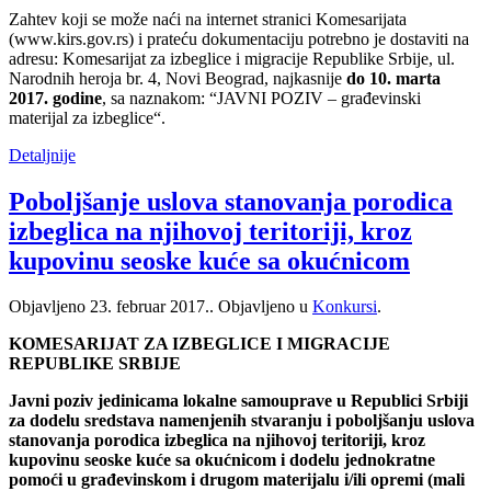
Zahtev koji se može naći na internet stranici Komesarijata
(www.kirs.gov.rs) i prateću dokumentaciju potrebno je dostaviti na
adresu: Komesarijat za izbeglice i migracije Republike Srbije, ul.
Narodnih heroja br. 4, Novi Beograd, najkasnije
do 10. marta
2017. godine
, sa naznakom: “JAVNI POZIV – građevinski
materijal za izbeglice“.
Detaljnije
Poboljšanje uslova stanovanja porodica
izbeglica na njihovoj teritoriji, kroz
kupovinu seoske kuće sa okućnicom
Objavljeno
23. februar 2017.
. Objavljeno u
Konkursi
.
KOMESARIJAT ZA IZBEGLICE I MIGRACIJE
REPUBLIKE SRBIJE
Javni poziv jedinicama lokalne samouprave u Republici Srbiji
za dodelu sredstava namenjenih stvaranju i poboljšanju uslova
stanovanja porodica izbeglica na njihovoj teritoriji, kroz
kupovinu seoske kuće sa okućnicom i dodelu jednokratne
pomoći u građevinskom i drugom materijalu i/ili opremi (mali