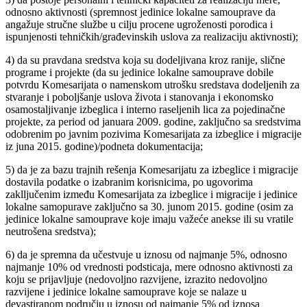
odnosno aktivnosti (spremnost jedinice lokalne samouprave da
angažuje stručne službe u cilju procene ugroženosti porodica i
ispunjenosti tehničkih/građevinskih uslova za realizaciju aktivnosti);
4) da su pravdana sredstva koja su dodeljivana kroz ranije, slične
programe i projekte (da su jedinice lokalne samouprave dobile
potvrdu Komesarijata o namenskom utrošku sredstava dodeljenih za
stvaranje i poboljšanje uslova života i stanovanja i ekonomsko
osamostaljivanje izbeglica i interno raseljenih lica za pojedinačne
projekte, za period od januara 2009. godine, zaključno sa sredstvima
odobrenim po javnim pozivima Komesarijata za izbeglice i migracije
iz juna 2015. godine)/podneta dokumentacija;
5) da je za bazu trajnih rešenja Komesarijatu za izbeglice i migracije
dostavila podatke o izabranim korisnicima, po ugovorima
zaklljučenim između Komesarijata za izbeglice i migracije i jedinice
lokalne samopurave zaključno sa 30. junom 2015. godine (osim za
jedinice lokalne samouprave koje imaju važeće anekse ili su vratile
neutrošena sredstva);
6) da je spremna da učestvuje u iznosu od najmanje 5%, odnosno
najmanje 10% od vrednosti podsticaja, mere odnosno aktivnosti za
koju se prijavljuje (nedovoljno razvijene, izrazito nedovoljno
razvijene i jedinice lokalne samouprave koje se nalaze u
devastiranom području u iznosu od najmanje 5% od iznosa