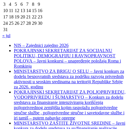
3
4
5
6
7
8
9
10
11
12
13
14
15
16
17
18
19
20
21
22
23
24
25
26
27
28
29
30
31
« jul
NIS – Zajednici zajedno 2026
POKRAJINSKI SEKRETARIJAT ZA SOCIJALNU
POLITIKU, DEMOGRAFIJU I RAVNOPRAVNOST
POLOVA – Javni konkursi – unapređenje položaja Roma i
Romkinja
MINISTARSTVO ZA BRIGU O SELU – Javni konkurs za
dodelu bespovratnih sredstava za podršku razvoja privrednih
aktivnosti u seoskim sredinama na teritoriji Republike Srbije
za 2026. godinu
POKRAJINSKI SEKRETARIJAT ZA POLJOPRIVREDU,
VODOPRIVREDU I ŠUMARSTVO – Konkurs za dodelu
sredstava za finansiranje intenziviranja korišćenja
poljoprivrednog zemljišta kojim raspolažu poljoprivredne
stručne službe , poljoprivredne stručne i savetodavne službe i
iri tamiš ‒ putem nabavke opreme
MINISTARSTVO ZAŠTITE ŽIVOTNE SREDINE – Javni
konkurs za dodelu sredstava za su/finansiranje realizacije