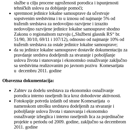
službe u cilju procene ugroženosti porodica i ispunjenosti
tehničkih uslova za dobijanje pomoći;
spremnost jedinice lokalne samouprave da učestvuje
sopstvenim sredstvima i to u iznosu od najmanje 5% od
traženih sredstava za nedovoljno razvijene i izrazito
nedovoljno razvijene jedinice lokalne samouprave shodno
Zakonu o regionalnom razvoju („Službeni glasnik RS“ br.
51/90, 30/10, 69/11 i 107/12), odnosno od najmanje 10% od
traženih sredstava za ostale jedinice lokalne samouprave;
da su jedinice lokalne samouprave dostavile dokumentaciju za
pravdanje sredstva dodeljenih za stvaranje i poboljšanje
uslova života i stanovanja i ekonomsko osnaživanje zaključno
sa sredstvima realizovanim po javnom pozivu Komesarijata
u decembru 2011. godine
Obavezna dokumentacija:
Zahtev za dodelu sredstava za ekonomsko osnaživanje
porodica interno raseljenih lica kroz dohodovne aktivnosti.
Fotokopije potvrda izdatih od strane Komesarijata o
namenskom utrošku sredstava dodeljenih za stvaranje i
poboljšanje uslova života i stanovanja i ekonomsko
osnaživanje izbeglica i interno raseljenih lica za pojedinačne
projekte u periodu od 2009. godine, zaključno sa decembrom
2011. godine