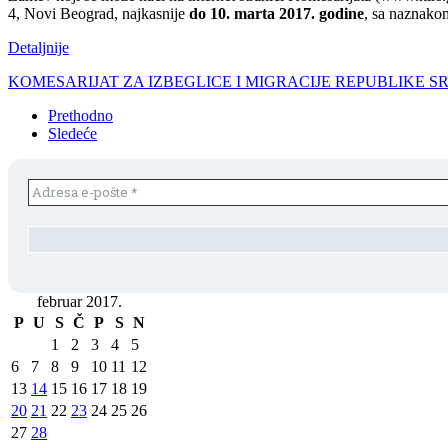
4, Novi Beograd, najkasnije
do 10. marta 2017. godine
, sa naznako
Detaljnije
KOMESARIJAT ZA IZBEGLICE I MIGRACIJE REPUBLIKE SR
Prethodno
Sledeće
februar 2017.
P
U
S
Č
P
S
N
1
2
3
4
5
6
7
8
9
10
11
12
13
14
15
16
17
18
19
20
21
22
23
24
25
26
27
28