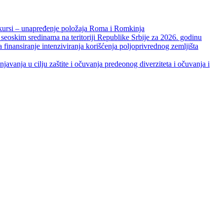
unapređenje položaja Roma i Romkinja
skim sredinama na teritoriji Republike Srbije za 2026. godinu
je intenziviranja korišćenja poljoprivrednog zemljišta
ja u cilju zaštite i očuvanja predeonog diverziteta i očuvanja i