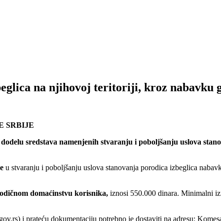
eglica na njihovoj teritoriji, kroz nabavku
E SRBIJE
dodelu sredstava namenjenih stvaranju i poboljšanju uslova stanov
e
u stvaranju i poboljšanju uslova stanovanja porodica izbeglica nabav
rodičnom domaćinstvu korisnika,
iznosi 550.000 dinara. Minimalni i
ov.rs) i prateću dokumentaciju potrebno je dostaviti na adresu: Komesari