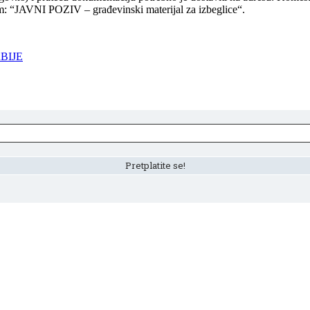
m: “JAVNI POZIV – građevinski materijal za izbeglice“.
BIJE