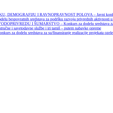
DEMOGRAFIJU I RAVNOPRAVNOST POLOVA – Javni konkursi – 
povratnih sredstava za podršku razvoja privrednih aktivnosti u seo
EDU I ŠUMARSTVO – Konkurs za dodelu sredstava za finansiran
 stručne i savetodavne službe i iri tamiš ‒ putem nabavke opreme
elu sredstava za su/finansiranje realizacije projekata ozelenjavan