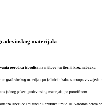
 građevinskog materijala
anja porodica izbeglica na njihovoj teritoriji, kroz nabavku
kom građevinskog materijala po jedinici lokalne samouprave, zajedno
znos jednog paketa građevinskog materijala, po porodičnom
jat za izbeglice i migracije Republike Srbije, ul. Narodnih heroja br.