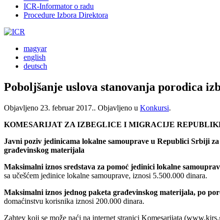
ICR-Informator o radu
Procedure Izbora Direktora
magyar
english
deutsch
Poboljšanje uslova stanovanja porodica izb
Objavljeno
23. februar 2017.
. Objavljeno u
Konkursi
.
KOMESARIJAT ZA IZBEGLICE I MIGRACIJE REPUBLIK
Javni poziv jedinicama lokalne samouprave u Republici Srbiji za 
građevinskog materijala
Maksimalni iznos sredstava za pomoć jedinici lokalne samouprav
sa učešćem jedinice lokalne samouprave, iznosi 5.500.000 dinara.
Maksimalni iznos jednog paketa građevinskog materijala, po po
domaćinstvu korisnika iznosi 200.000 dinara.
Zahtev koji se može naći na internet stranici Komesarijata (www.kirs.g