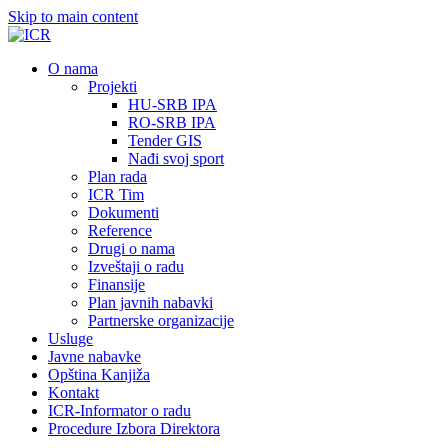
Skip to main content
О nama
Projekti
HU-SRB IPA
RO-SRB IPA
Tender GIS
Nađi svoj sport
Plan rada
ICR Tim
Dokumenti
Reference
Drugi o nama
Izveštaji o radu
Finansije
Plan javnih nabavki
Partnerske organizacije
Usluge
Javne nabavke
Opština Kanjiža
Kontakt
ICR-Informator o radu
Procedure Izbora Direktora