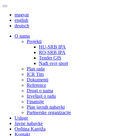
magyar
english
deutsch
О nama
Projekti
HU-SRB IPA
RO-SRB IPA
Tender GIS
Nađi svoj sport
Plan rada
ICR Tim
Dokumenti
Reference
Drugi o nama
Izveštaji o radu
Finansije
Plan javnih nabavki
Partnerske organizacije
Usluge
Javne nabavke
Opština Kanjiža
Kontakt