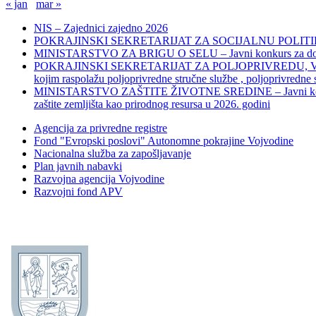
« jan
mar »
NIS – Zajednici zajedno 2026
POKRAJINSKI SEKRETARIJAT ZA SOCIJALNU POLITIKU, 
MINISTARSTVO ZA BRIGU O SELU – Javni konkurs za dodelu bes
POKRAJINSKI SEKRETARIJAT ZA POLJOPRIVREDU, VODOPRIVR
kojim raspolažu poljoprivredne stručne službe , poljoprivredne
MINISTARSTVO ZAŠTITE ŽIVOTNE SREDINE – Javni konkurs za dod
zaštite zemljišta kao prirodnog resursa u 2026. godini
Agencija za privredne registre
Fond "Evropski poslovi" Autonomne pokrajine Vojvodine
Nacionalna služba za zapošljavanje
Plan javnih nabavki
Razvojna agencija Vojvodine
Razvojni fond APV