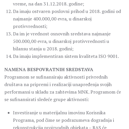
vreme, na dan 31.12.2018. godine;
Da imaju ostvaren poslovni prihod u 2018. godini od
najmanje 400.000,00 evra, u dinarskoj
protivvrednosti;
Da im je vrednost osnovnih sredstava najmanje
500.000,00 evra, u dinarskoj protivvrednosti u
bilansu stanja u 2018. godini;
Da imaju implementiran sistem kvaliteta ISO 9001.
NAMENA BESPOVRATNIH SREDSTAVA
Programom se sufinansiraju aktivnosti privrednih
društava na pripremi i realizaciji unapređenja svojih
performansi u skladu za zahtevima MNK. Programom će
se sufinansirati sledeće grupe aktivnosti:
Investiranje u materijalnu imovinu Korisnika
Programa, pod čime se podrazumeva dogradnja i
rekonstrukcija proizvodnih objekata – RAS će