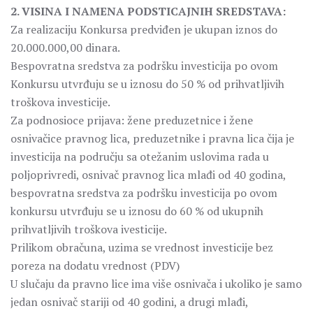
2. VISINA I NAMENA PODSTICAJNIH SREDSTAVA:
Za realizaciju Konkursa predviđen je ukupan iznos do
20.000.000,00 dinara.
Bespovratna sredstva za podršku investicija po ovom
Konkursu utvrđuju se u iznosu do 50 % od prihvatljivih
troškova investicije.
Za podnosioce prijava: žene preduzetnice i žene
osnivačice pravnog lica, preduzetnike i pravna lica čija je
investicija na području sa otežanim uslovima rada u
poljoprivredi, osnivač pravnog lica mlađi od 40 godina,
bespovratna sredstva za podršku investicija po ovom
konkursu utvrđuju se u iznosu do 60 % od ukupnih
prihvatljivih troškova ivesticije.
Prilikom obračuna, uzima se vrednost investicije bez
poreza na dodatu vrednost (PDV)
U slučaju da pravno lice ima više osnivača i ukoliko je samo
jedan osnivač stariji od 40 godini, a drugi mlađi,