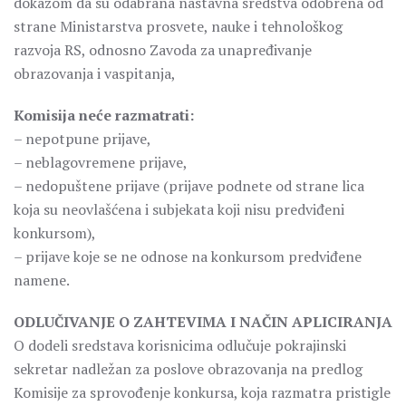
dokazom da su odabrana nastavna sredstva odobrena od
strane Ministarstva prosvete, nauke i tehnološkog
razvoja RS, odnosno Zavoda za unapređivanje
obrazovanja i vaspitanja,
Komisija neće razmatrati:
– nepotpune prijave,
– neblagovremene prijave,
– nedopuštene prijave (prijave podnete od strane lica
koja su neovlašćena i subjekata koji nisu predviđeni
konkursom),
– prijave koje se ne odnose na konkursom predviđene
namene.
ODLUČIVANJE O ZAHTEVIMA I NAČIN APLICIRANJA
O dodeli sredstava korisnicima odlučuje pokrajinski
sekretar nadležan za poslove obrazovanja na predlog
Komisije za sprovođenje konkursa, koja razmatra pristigle