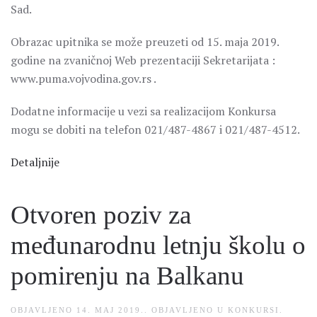
Sad.
Obrazac upitnika se može preuzeti od 15. maja 2019.
godine na zvaničnoj Web prezentaciji Sekretarijata :
www.puma.vojvodina.gov.rs .
Dodatne informacije u vezi sa realizacijom Konkursa
mogu se dobiti na telefon 021/487-4867 i 021/487-4512.
Detaljnije
Otvoren poziv za
međunarodnu letnju školu o
pomirenju na Balkanu
OBJAVLJENO
14. MAJ 2019.
. OBJAVLJENO U
KONKURSI
.