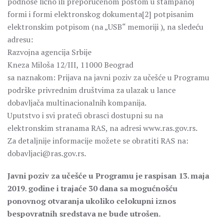
podnose lično ili preporučenom poštom u štampanoj
formi i formi elektronskog dokumenta[2] potpisanim
elektronskim potpisom (na „USB“ memoriji ), na sledeću
adresu:
Razvojna agencija Srbije
Kneza Miloša 12/III, 11000 Beograd
sa naznakom: Prijava na javni poziv za učešće u Programu
podrške privrednim društvima za ulazak u lance
dobavljača multinacionalnih kompanija.
Uputstvo i svi prateći obrasci dostupni su na
elektronskim stranama RAS, na adresi www.ras.gov.rs.
Za detaljnije informacije možete se obratiti RAS na:
dobavljaci@ras.gov.rs.
Javni poziv za učešće u Programu je raspisan 13. maja
2019. godine i trajaće 30 dana sa mogućnošću
ponovnog otvaranja ukoliko celokupni iznos
bespovratnih sredstava ne bude utrošen.