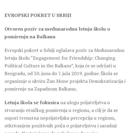
EVROPSKI POKRET U SRBIJI
Otvoren poziv za međunarodnu letnju školu o
pomirenju na Balkanu
Evropski pokret u Srbiji oglašava poziv za Međunarodnu
letnju školu “Engagement for Friendship: Changing
Political Culture in the Balkans”, koja će se održati u
Beogradu, od 30. juna do 7. jula 2019. godine. Škola se
organizuje u okviru Žan Mone projekta Demokratizacija i
pomirenje na Zapadnom Balkanu.
Letnja škola se fokusira
na ulogu prijateljstva u
stvaranju etničkog pomirenja u regionu, a cilj je da se
ospori trenutna neprijateljska percepcija u regionu,
otkrivanjem pozitivnih priča o prijateljstvu i saradnji