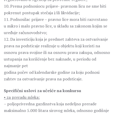
10. Prema podnosiocu prijave- pravnom licu ne sme biti
pokrenut postupak stečaja i/ili likvidacije;
11. Podnosilac prijave – pravno lice mora biti razvrstano
u mikro i malo pravno lice, u skladu sa zakonom kojim se
uređuje računovodstvo;
12. Da investiciju koja je predmet zahteva za ostvarivanje
prava na podsticaje realizuje u objektu koji koristi na
osnovu prava svojine ili na osnovu prava zakupa, odnosno
ustupanja na korišćenje bez naknade, u periodu od
najmanje pet
godina počev od kalendarske godine za koju podnosi
zahtev za ostvarivanje prava na podsticaje.
Specifični uslovi za učešće na konkursu
• za preradu mleka:
– poljoprivredna gazdinstva koja nedeljno prerade
maksimalno 5.000 litara sirovog mleka, odnosno godišnje