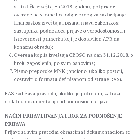
statistički izveštaj za 2018. godinu, potpisane i
overene od strane lica odgovornog za sastavljanje
finansijskog izveštaja i pisanu izjavu zakonskog
zastupnika podnosioca prijave o verodostojnosti i
istovetnosti primerku koji je dostavljen APR na
konačnu obradu);
Overena kopija izveštaja CROSO na dan 31.12.2018. o
broju zaposlenih, po svim osnovima;
Pismo preporuke MNK (opciono, ukoliko postoji,
dostaviti u formatu definisanom od strane RAS).
RAS zadržava pravo da, ukoliko je potrebno, zatraži
dodatnu dokumentaciju od podnosioca prijave.
NAČIN PRIJAVLJIVANJA I ROK ZA PODNOŠENJE
PRIJAVA
Prijave sa svim pratećim obrascima i dokumentacijom se