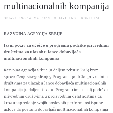
multinacionalnih kompanija
OBJAVLJENO
14. MAJ 2019.
. OBJAVLJENO U
KONKURSI
.
RAZVOJNA AGENCIJA SRBIJE
Javni poziv za učešće u programu podrške privrednim
društvima za ulazak u lance dobavljača
multinacionalnih kompanija
Razvojna agencija Srbije (u daljem tekstu: RAS) kroz
sprovođenje višegodišnjeg Programa podrške privrednim
društvima za ulazak u lance dobavljača multinacionalnih
kompanija (u daljem tekstu: Program) ima za cilj podršku
privrednim društvima u proizvodnim delatnostima da
kroz unapređenje svojih poslovnih performansi ispune
uslove da postanu dobavljači multinacionalnih kompanija