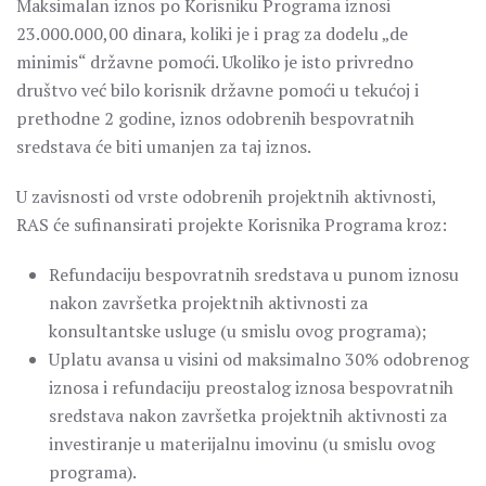
Maksimalan iznos po Korisniku Programa iznosi
23.000.000,00 dinara, koliki je i prag za dodelu „de
minimis“ državne pomoći. Ukoliko je isto privredno
društvo već bilo korisnik državne pomoći u tekućoj i
prethodne 2 godine, iznos odobrenih bespovratnih
sredstava će biti umanjen za taj iznos.
U zavisnosti od vrste odobrenih projektnih aktivnosti,
RAS će sufinansirati projekte Korisnika Programa kroz:
Refundaciju bespovratnih sredstava u punom iznosu
nakon završetka projektnih aktivnosti za
konsultantske usluge (u smislu ovog programa);
Uplatu avansa u visini od maksimalno 30% odobrenog
iznosa i refundaciju preostalog iznosa bespovratnih
sredstava nakon završetka projektnih aktivnosti za
investiranje u materijalnu imovinu (u smislu ovog
programa).