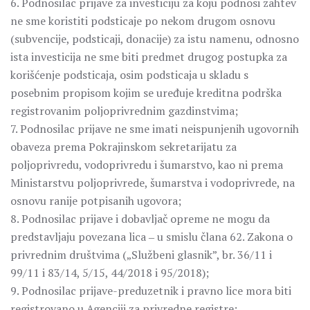
6. Podnosilac prijave za investiciju za koju podnosi zahtev
ne sme koristiti podsticaje po nekom drugom osnovu
(subvencije, podsticaji, donacije) za istu namenu, odnosno
ista investicija ne sme biti predmet drugog postupka za
korišćenje podsticaja, osim podsticaja u skladu s
posebnim propisom kojim se uređuje kreditna podrška
registrovanim poljoprivrednim gazdinstvima;
7. Podnosilac prijave ne sme imati neispunjenih ugovornih
obaveza prema Pokrajinskom sekretarijatu za
poljoprivredu, vodoprivredu i šumarstvo, kao ni prema
Ministarstvu poljoprivrede, šumarstva i vodoprivrede, na
osnovu ranije potpisanih ugovora;
8. Podnosilac prijave i dobavljač opreme ne mogu da
predstavljaju povezana lica ‒ u smislu člana 62. Zakona o
privrednim društvima („Službeni glasnik”, br. 36/11 i
99/11 i 83/14, 5/15, 44/2018 i 95/2018);
9. Podnosilac prijave-preduzetnik i pravno lice mora biti
registrovano u Agenciji za privredne registre;