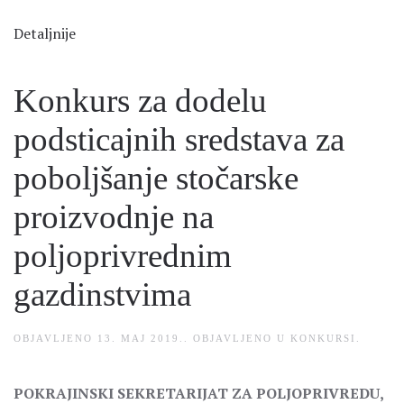
Detaljnije
Konkurs za dodelu
podsticajnih sredstava za
poboljšanje stočarske
proizvodnje na
poljoprivrednim
gazdinstvima
OBJAVLJENO
13. MAJ 2019.
. OBJAVLJENO U
KONKURSI
.
POKRAJINSKI SEKRETARIJAT ZA POLJOPRIVREDU,