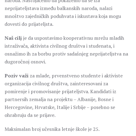
naroda. Nastojaćemo da pokažemo da se iza
neprijateljstava između balkanskih naroda, nalazi
mnoštvo zajedničkih poduhvata i iskustava koja mogu
dovesti do prijateljsta.
Naš cilj
je da uspostavimo kooperativnu mrežu mladih
istraživača, aktivista civilnog društva i studenata, i
osnažimo ih za borbu protiv sadašnjeg neprijateljstva na
dugoročnoj osnovi.
Poziv važi
za mlade, prvenstveno studente i aktiviste
organizacija civilnog društva, zainteresovani za
pomirenje i promovisanje prijateljstva. Kandidati iz
partnersih zemalja na projektu – Albanije, Bosne i
Hercegovine, Hrvatske, Italije i Srbije – posebno se
ohrabruju da se prijave.
Maksimalan broj učesnika letnje škole je 25.