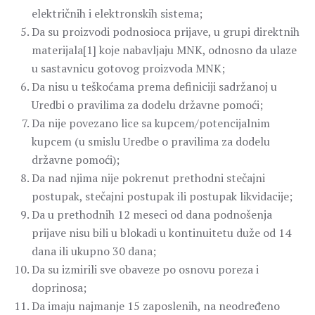
električnih i elektronskih sistema;
Da su proizvodi podnosioca prijave, u grupi direktnih
materijala[1] koje nabavljaju MNK, odnosno da ulaze
u sastavnicu gotovog proizvoda MNK;
Da nisu u teškoćama prema definiciji sadržanoj u
Uredbi o pravilima za dodelu državne pomoći;
Da nije povezano lice sa kupcem/potencijalnim
kupcem (u smislu Uredbe o pravilima za dodelu
državne pomoći);
Da nad njima nije pokrenut prethodni stečajni
postupak, stečajni postupak ili postupak likvidacije;
Da u prethodnih 12 meseci od dana podnošenja
prijave nisu bili u blokadi u kontinuitetu duže od 14
dana ili ukupno 30 dana;
Da su izmirili sve obaveze po osnovu poreza i
doprinosa;
Da imaju najmanje 15 zaposlenih, na neodređeno