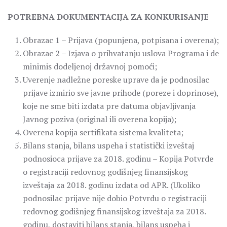
POTREBNA DOKUMENTACIJA ZA KONKURISANJE
Obrazac 1 – Prijava (popunjena, potpisana i overena);
Obrazac 2 – Izjava o prihvatanju uslova Programa i de
minimis dodeljenoj državnoj pomoći;
Uverenje nadležne poreske uprave da je podnosilac
prijave izmirio sve javne prihode (poreze i doprinose),
koje ne sme biti izdata pre datuma objavljivanja
Javnog poziva (original ili overena kopija);
Overena kopija sertifikata sistema kvaliteta;
Bilans stanja, bilans uspeha i statistički izveštaj
podnosioca prijave za 2018. godinu – Kopija Potvrde
o registraciji redovnog godišnjeg finansijskog
izveštaja za 2018. godinu izdata od APR. (Ukoliko
podnosilac prijave nije dobio Potvrdu o registraciji
redovnog godišnjeg finansijskog izveštaja za 2018.
godinu, dostaviti bilans stanja, bilans uspeha i