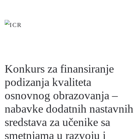
Skip
to
main
content
Konkurs za finansiranje
podizanja kvaliteta
osnovnog obrazovanja –
nabavke dodatnih nastavnih
sredstava za učenike sa
smetnjama u razvoju i