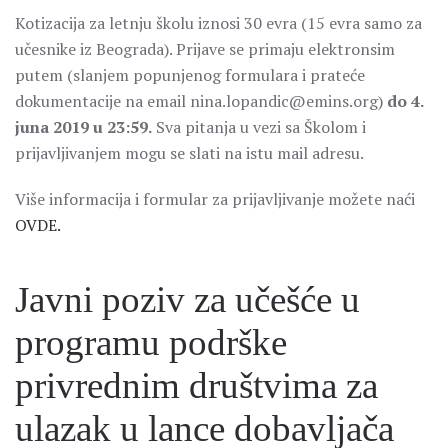
Kotizacija za letnju školu iznosi 30 evra (15 evra samo za
učesnike iz Beograda). Prijave se primaju elektronsim
putem (slanjem popunjenog formulara i prateće
dokumentacije na email nina.lopandic@emins.org)
do 4.
juna 2019 u 23:59.
Sva pitanja u vezi sa Školom i
prijavljivanjem mogu se slati na istu mail adresu.
Više informacija i formular za prijavljivanje možete naći
OVDE.
Javni poziv za učešće u
programu podrške
privrednim društvima za
ulazak u lance dobavljača