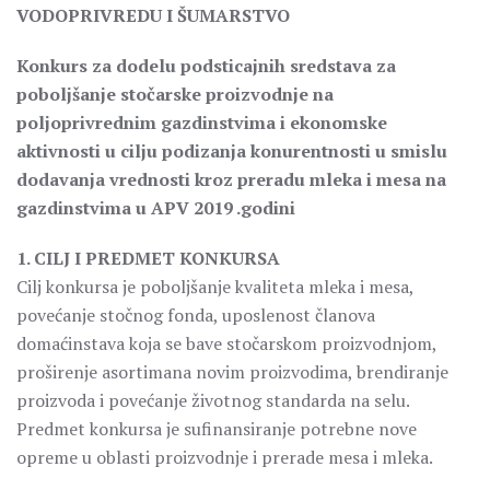
VODOPRIVREDU I ŠUMARSTVO
Konkurs za dodelu podsticajnih sredstava za
poboljšanje stočarske proizvodnje na
poljoprivrednim gazdinstvima i ekonomske
aktivnosti u cilju podizanja konurentnosti u smislu
dodavanja vrednosti kroz preradu mleka i mesa na
gazdinstvima u APV 2019 .godini
1. CILJ I PREDMET KONKURSA
Cilj konkursa je poboljšanje kvaliteta mleka i mesa,
povećanje stočnog fonda, uposlenost članova
domaćinstava koja se bave stočarskom proizvodnjom,
proširenje asortimana novim proizvodima, brendiranje
proizvoda i povećanje životnog standarda na selu.
Predmet konkursa je sufinansiranje potrebne nove
opreme u oblasti proizvodnje i prerade mesa i mleka.