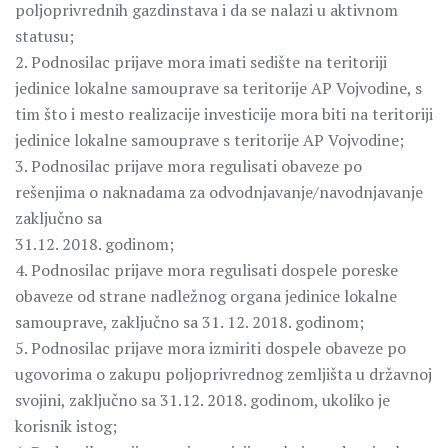
poljoprivrednih gazdinstava i da se nalazi u aktivnom
statusu;
2. Podnosilac prijave mora imati sedište na teritoriji
jedinice lokalne samouprave sa teritorije AP Vojvodine, s
tim što i mesto realizacije investicije mora biti na teritoriji
jedinice lokalne samouprave s teritorije AP Vojvodine;
3. Podnosilac prijave mora regulisati obaveze po
rešenjima o naknadama za odvodnjavanje/navodnjavanje
zaključno sa
31.12. 2018. godinom;
4. Podnosilac prijave mora regulisati dospele poreske
obaveze od strane nadležnog organa jedinice lokalne
samouprave, zaključno sa 31. 12. 2018. godinom;
5. Podnosilac prijave mora izmiriti dospele obaveze po
ugovorima o zakupu poljoprivrednog zemljišta u državnoj
svojini, zaključno sa 31.12. 2018. godinom, ukoliko je
korisnik istog;