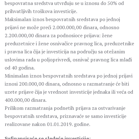
bespovratna sredstva utvrđuju se u iznosu do 50% od
prihvatljivih troškova investicije.
Maksimalan iznos bespovratnih sredstava po jednoj
prijavi ne može preći 2.000.000,00 dinara, odnosno
2.200.000,00 dinara za podnosioce prijava: žene
preduzetnice i žene osnivačice pravnog lica, preduzetnike
i pravna lica čija je investicija na području sa otežanim
uslovima rada u poljoprivredi, osnivač pravnog lica mlađi
od 40 godina.
Minimalan iznos bespovratnih sredstava po jednoj prijavi
iznosi 200.000,00 dinara, odnosno u razmatranje će biti
uzete prijave čija je vrednost investicije jednaka ili veća od
400.000,00 dinara.
Prilikom razmatranja podnetih prijava za ostvarivanje
bespovratnih sredstava, priznavaće se samo investicije
realizovane nakon 01.01.2019. godine.
Sufinansiraće se sledeće investicije: