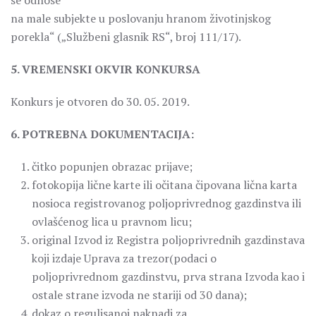
se odnose
na male subjekte u poslovanju hranom životinjskog
porekla“ („Službeni glasnik RS“, broj 111/17).
5. VREMENSKI OKVIR KONKURSA
Konkurs je otvoren do 30. 05. 2019.
6. POTREBNA DOKUMENTACIJA:
čitko popunjen obrazac prijave;
fotokopija lične karte ili očitana čipovana lična karta
nosioca registrovanog poljoprivrednog gazdinstva ili
ovlašćenog lica u pravnom licu;
original Izvod iz Registra poljoprivrednih gazdinstava
koji izdaje Uprava za trezor(podaci o
poljoprivrednom gazdinstvu, prva strana Izvoda kao i
ostale strane izvoda ne stariji od 30 dana);
dokaz o regulisanoj naknadi za