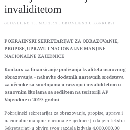
invaliditetom
OBJAVLJENO
16. MAJ 2019.
. OBJAVLJENO U
KONKURSI
.
POKRAJINSKI SEKRETARIJAT ZA OBRAZOVANJE,
PROPISE, UPRAVU I NACIONALNE MANJINE –
NACIONALNE ZAJEDNICE
Konkurs za finansiranje podizanja kvaliteta osnovnog
obrazovanja – nabavke dodatnih nastavnih sredstava
za učenike sa smetnjama u razvoju i invaliditetom u
osnovnim školama sa sedištem na teritoriji AP
Vojvodine u 2019. godini
Pokrajinski sekretarijat za obrazovanje, propise, upravu i
nacionalne manjine-nacionale zajednice (u daljem tekstu:
Sekretarijat) u okviru svog razdela izdvaja 4.000.000,00