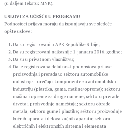
(u daljem tekstu: MNK).
USLOVI ZA UČEŠĆE U PROGRAMU
Podnosioci prijava moraju da ispunjavaju sve sledeće
opšte uslove:
Da su registrovani u APR Republike Srbije;
Da su registrovani najkasnije 1. januara 2016. godine;
Da su u privatnom vlasništvu;
Da je registrovana delatnost podnosioca prijave
proizvodnja i prerada u: sektoru automobilske
industrije – uređaji i komponente za automobilsku
industriju (plastika, guma, mašine/oprema); sektoru
mašina i opreme za druge namene; sektoru prerade
drveta i proizvodnje nameštaja; sektoru obrade
metala; sektoru gume i plastike; sektoru proizvodnje
kućnih aparata i delova kućnih aparata; sektoru
električnih i elektronskih sistema i elemenata