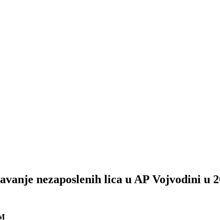
javanje nezaposlenih lica u AP Vojvodini u 2
AM