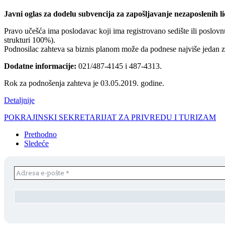
Javni oglas za dodelu subvencija za zapošljavanje nezaposlenih l
Pravo učešća ima poslodavac koji ima registrovano sedište ili poslovnu
strukturi 100%).
Podnosilac zahteva sa biznis planom može da podnese najviše jedan za
Dodatne informacije:
021/487-4145 i 487-4313.
Rok za podnošenja zahteva je 03.05.2019. godine.
Detaljnije
POKRAJINSKI SEKRETARIJAT ZA PRIVREDU I TURIZAM
Prethodno
Sledeće