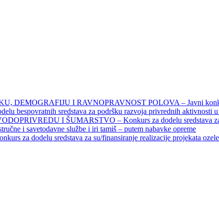
DEMOGRAFIJU I RAVNOPRAVNOST POLOVA – Javni konkursi – 
povratnih sredstava za podršku razvoja privrednih aktivnosti u seo
EDU I ŠUMARSTVO – Konkurs za dodelu sredstava za finansiran
 stručne i savetodavne službe i iri tamiš ‒ putem nabavke opreme
elu sredstava za su/finansiranje realizacije projekata ozelenjavan