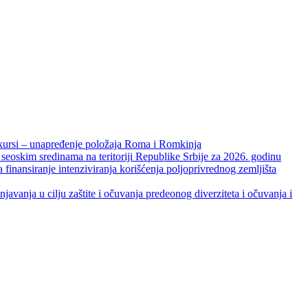
unapređenje položaja Roma i Romkinja
skim sredinama na teritoriji Republike Srbije za 2026. godinu
je intenziviranja korišćenja poljoprivrednog zemljišta
ja u cilju zaštite i očuvanja predeonog diverziteta i očuvanja i