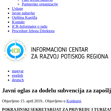
Partnerske organizacije
Usluge
Javne nabavke
Opština Kanjiža
Kontakt
ICR-Informator o radu
Procedure Izbora Direktora
magyar
english
deutsch
Javni oglas za dodelu subvencija za zapošl
Objavljeno
15. april 2019.
. Objavljeno u
Konkursi
.
POKRAJINSKI SEKRETARIJAT ZA PRIVREDU I TURIZ