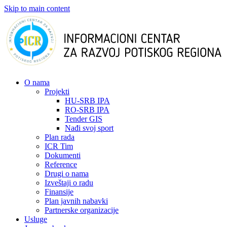
Skip to main content
О nama
Projekti
HU-SRB IPA
RO-SRB IPA
Tender GIS
Nađi svoj sport
Plan rada
ICR Tim
Dokumenti
Reference
Drugi o nama
Izveštaji o radu
Finansije
Plan javnih nabavki
Partnerske organizacije
Usluge