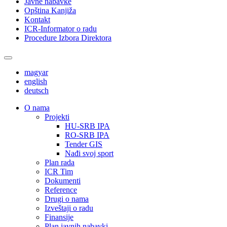
Javne nabavke
Opština Kanjiža
Kontakt
ICR-Informator o radu
Procedure Izbora Direktora
magyar
english
deutsch
О nama
Projekti
HU-SRB IPA
RO-SRB IPA
Tender GIS
Nađi svoj sport
Plan rada
ICR Tim
Dokumenti
Reference
Drugi o nama
Izveštaji o radu
Finansije
Plan javnih nabavki